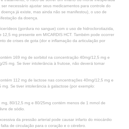
er necessário ajustar seus medicamentos para controle do
a doença já existe, mas ainda não se manifestou), o uso de
nifestação da doença.
licerídeos (gordura no sangue) com o uso de hidroclorotiazida,
 de 12,5 mg presente em MICARDIS HCT. Também pode ocorrer
 de crises de gota (dor e inflamação da articulação por
ontém 169 mg de sorbitol na concentração 40mg/12,5 mg e
5 mg. Se tiver intolerância à frutose, não deverá tomar
ontém 112 mg de lactose nas concentrações 40mg/12,5 mg e
g. Se tiver intolerância à galactose (por exemplo:
 mg, 80/12,5 mg e 80/25mg contém menos de 1 mmol de
ivre de sódio.
cessiva da pressão arterial pode causar infarto do miocárdio
lta de circulação para o coração e o cérebro.