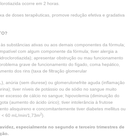
oclorotiazida ocorre em 2 horas.
a de doses terapêuticas, promove redução efetiva e gradativa
TO?
 às substâncias ativas ou aos demais componentes da fórmula;
compatível com algum componente da fórmula; tiver alergia a
droclorotiazida); apresentar obstrução ou mau funcionamento
er problema grave de funcionamento do fígado, coma hepático,
mento dos rins (taxa de filtração glomerular
), anúria (sem diurese) ou glomerulonefrite aguda (inflamação
urina); tiver níveis de potássio ou de sódio no sangue muito
er excesso de cálcio no sangue; hipovolemia (diminuição do
ota (aumento do ácido úrico); tiver intolerância à frutose
ento alisquireno e concomitantemente tiver diabetes mellitus ou
2
ar < 60 mL/min/1,73m
).
avidez, especialmente no segundo e terceiro trimestres de
ção.