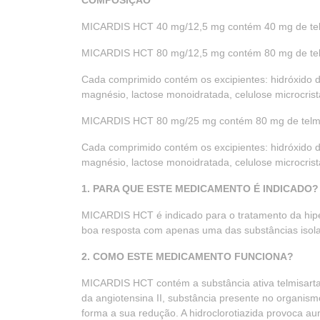
COMPOSIÇÃO
MICARDIS HCT 40 mg/12,5 mg contém 40 mg de telmi
MICARDIS HCT 80 mg/12,5 mg contém 80 mg de telmi
Cada comprimido contém os excipientes: hidróxido de
magnésio, lactose monoidratada, celulose microcrista
MICARDIS HCT 80 mg/25 mg contém 80 mg de telmisa
Cada comprimido contém os excipientes: hidróxido de
magnésio, lactose monoidratada, celulose microcrista
1. PARA QUE ESTE MEDICAMENTO É INDICADO?
MICARDIS HCT é indicado para o tratamento da hiper
boa resposta com apenas uma das substâncias isol
2. COMO ESTE MEDICAMENTO FUNCIONA?
MICARDIS HCT contém a substância ativa telmisartan
da angiotensina II, substância presente no organis
forma a sua redução. A hidroclorotiazida provoca au