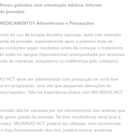
lheres grávidas sem orientação médica. Informe
de gravidez.
EDICAMENTO? Advertências e Precauções
cia do uso de terapia diurética vigorosa, dieta com restrição
 queda da pressão, especialmente após a primeira dose de
 condições sejam resolvidas antes de começar o tratamento
do sódio no sangue (hiponatremia) acompanhada por sintomas
rda de interesse, entusiasmo ou indiferença pelo cotidiano)
S HCT deve ser administrado com precaução se você tiver
ica em progressão, uma vez que pequenas alterações do
ar coma hepático. Não há experiência clínica com MICARDIS HCT
.
ressão alta for causada por um estreitamento das artérias que
 grave queda da pressão. Se tiver insuficiência renal leve à
erado), MICARDIS HCT poderá ser utilizado, mas recomenda-
o mau funcionamento dos rins, poderá ocorrer azotemia