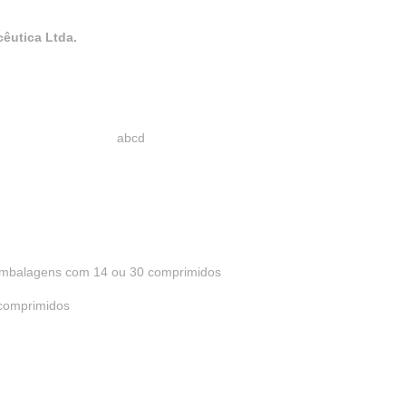
êutica Ltda.
bcd
embalagens com 14 ou 30 comprimidos
comprimidos