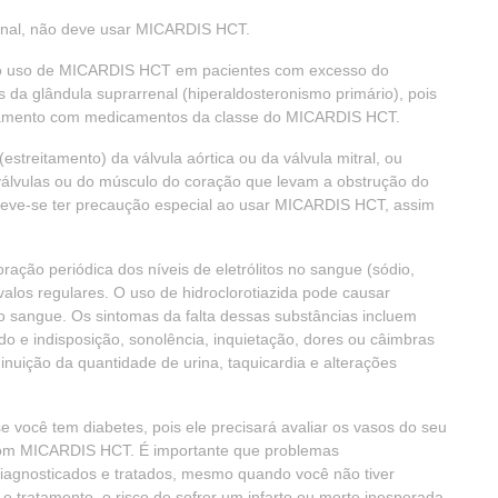
enal, não deve usar MICARDIS HCT.
o uso de MICARDIS HCT em pacientes com excesso do
da glândula suprarrenal (hiperaldosteronismo primário), pois
tamento com medicamentos da classe do MICARDIS HCT.
streitamento) da válvula aórtica ou da válvula mitral, ou
 válvulas ou do músculo do coração que levam a obstrução do
 deve-se ter precaução especial ao usar MICARDIS HCT, assim
ração periódica dos níveis de eletrólitos no sangue (sódio,
valos regulares. O uso de hidroclorotiazida pode causar
s no sangue. Os sintomas da falta dessas substâncias incluem
o e indisposição, sonolência, inquietação, dores ou câimbras
nuição da quantidade de urina, taquicardia e alterações
você tem diabetes, pois ele precisará avaliar os vasos do seu
o com MICARDIS HCT. É importante que problemas
 diagnosticados e tratados, mesmo quando você não tiver
 tratamento, o risco de sofrer um infarto ou morte inesperada