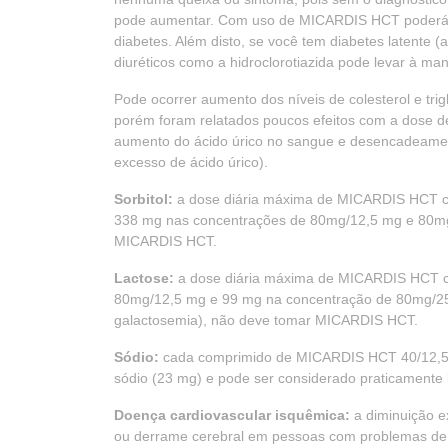
pode aumentar. Com uso de MICARDIS HCT poderá s
diabetes. Além disto, se você tem diabetes latente (
diuréticos como a hidroclorotiazida pode levar à ma
Pode ocorrer aumento dos níveis de colesterol e trig
porém foram relatados poucos efeitos com a dose
aumento do ácido úrico no sangue e desencadeamento
excesso de ácido úrico).
Sorbitol:
a dose diária máxima de MICARDIS HCT c
338 mg nas concentrações de 80mg/12,5 mg e 80mg/2
MICARDIS HCT.
Lactose:
a dose diária máxima de MICARDIS HCT c
80mg/12,5 mg e 99 mg na concentração de 80mg/25 m
galactosemia), não deve tomar MICARDIS HCT.
Sódio:
cada comprimido de MICARDIS HCT 40/12,5
sódio (23 mg) e pode ser considerado praticamente l
Doença cardiovascular isquêmica:
a diminuição ex
ou derrame cerebral em pessoas com problemas de fa