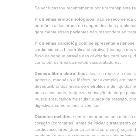
Se você passou recentemente por um transplante r
Problemas endocrinológicos
: não se recomenda 
hormônio aldosterona no sangue devido a problemas 
geralmente esses pacientes não respondem ao tra
Problemas cardiológicos:
se apresentar estenose (e
cardiomiopatia hipertrófica obstrutiva (doenças das
fluxo de sangue através das cavidades cardíacas),
como outros medicamentos vasodilatadores
.
Desequilíbrio eletrolítico:
deve-se realizar a monito
potássio, magnésio e fósforo, por exemplo) em inter
desequilíbrio dos níveis de eletrólitos e de líquido
boca seca, sede, fraqueza, sensação de corpo pesad
musculares, fadiga muscular, queda da pressão, dimi
digestivas como enjoos e vômitos.
Diabetes mellitus:
sempre informe ao seu médico se 
coração (coronárias) antes de iniciar o tratament
cardiovasculares (doença arterial coronária) sejam
nenhuma queixa ou sintoma, pois sem o diagnóstico e