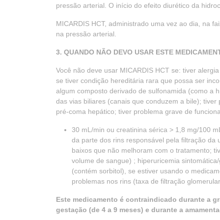
pressão arterial. O início do efeito diurético da hidr
MICARDIS HCT, administrado uma vez ao dia, na faix
na pressão arterial.
3. QUANDO NÃO DEVO USAR ESTE MEDICAMEN
Você não deve usar MICARDIS HCT se: tiver alergia
se tiver condição hereditária rara que possa ser in
algum composto derivado de sulfonamida (como a hi
das vias biliares (canais que conduzem a bile); tiv
pré-coma hepático; tiver problema grave de funciona
30 mL/min ou creatinina sérica > 1,8 mg/100 mL
da parte dos rins responsável pela filtração da 
baixos que não melhoram com o tratamento; tiv
volume de sangue) ; hiperuricemia sintomática/g
(contém sorbitol), se estiver usando o medicam
problemas nos rins (taxa de filtração glomerul
Este medicamento é contraindicado durante a gr
gestação (de 4 a 9 meses) e durante a amamenta