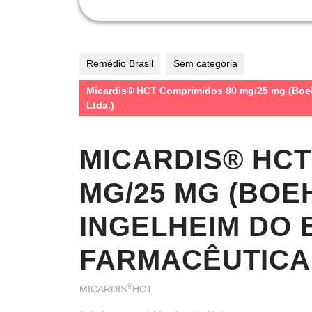
Remédio Brasil
Sem categoria
Micardis® HCT Comprimidos 80 mg/25 mg (Boehr
Ltda.)
MICARDIS® HCT
MG/25 MG (BOE
INGELHEIM DO 
FARMACÊUTICA 
®
MICARDIS
HCT