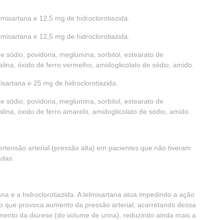
sartana e 12,5 mg de hidroclorotiazida.
sartana e 12,5 mg de hidroclorotiazida.
 sódio, povidona, meglumina, sorbitol, estearato de
lina, óxido de ferro vermelho, amidoglicolato de sódio, amido.
rtana e 25 mg de hidroclorotiazida.
 sódio, povidona, meglumina, sorbitol, estearato de
lina, óxido de ferro amarelo, amidoglicolato de sódio, amido.
tensão arterial (pressão alta) em pacientes que não tiveram
adas.
a e a hidroclorotiazida. A telmisartana atua impedindo a ação
mo que provoca aumento da pressão arterial, acarretando dessa
mento da diurese (do volume de urina), reduzindo ainda mais a