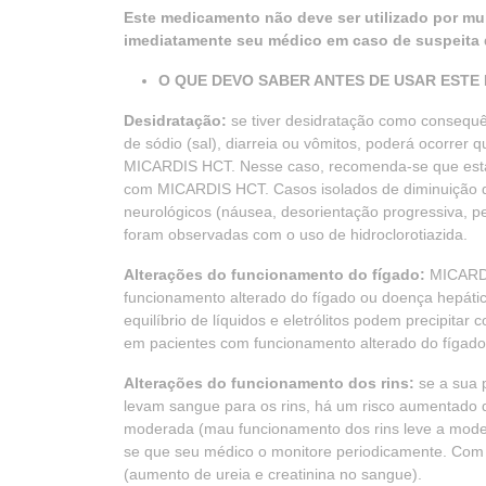
Este medicamento não deve ser utilizado por mu
imediatamente seu médico em caso de suspeita 
O QUE DEVO SABER ANTES DE USAR ESTE M
Desidratação:
se tiver desidratação como consequên
de sódio (sal), diarreia ou vômitos, poderá ocorrer
MICARDIS HCT. Nesse caso, recomenda-se que estas
com MICARDIS HCT. Casos isolados de diminuição 
neurológicos (náusea, desorientação progressiva, pe
foram observadas com o uso de hidroclorotiazida.
Alterações do funcionamento do fígado:
MICARDI
funcionamento alterado do fígado ou doença hepát
equilíbrio de líquidos e eletrólitos podem precipit
em pacientes com funcionamento alterado do fígado
Alterações do funcionamento dos rins:
se a sua p
levam sangue para os rins, há um risco aumentado de
moderada (mau funcionamento dos rins leve a mod
se que seu médico o monitore periodicamente. Com 
(aumento de ureia e creatinina no sangue).