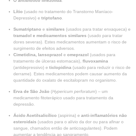
O antibiótico linezolida
.
Lítio
(usado no tratamento do Transtorno Maníaco-
Depressivo) e
triptofano
.
Sumatriptano
e
similares
(usados para tratar enxaqueca) e
tramadol e medicamentos similares
(usado para tratar
dores severas). Estes medicamentos aumentam o risco de
surgimento de efeitos adversos.
Cimetidina, lansoprazol
e
omeprazol
(usados para
tratamento de úlceras estomacais),
fluvoxamina
(antidepressivo) e
ticlopidina
(usado para reduzir o risco de
derrame). Estes medicamentos podem causar aumento da
quantidade do oxalato de escitalopram no organismo.
Erva de São João
(
Hypericum perforatum
) – um
medicamento fitoterápico usado para tratamento da
depressão.
Ácido Acetilsalicílico
(aspirina) e
anti-inflamatórios não
esteroidais
(usados para o alívio da dor ou para afinar o
sangue, chamados então de anticoagulantes). Podem
aumentar a tendência ao sangramento.