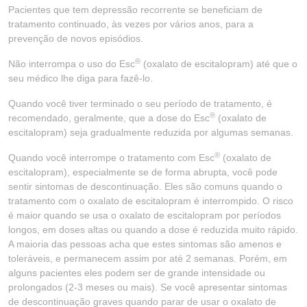
Pacientes que tem depressão recorrente se beneficiam de
tratamento continuado, às vezes por vários anos, para a
prevenção de novos episódios.
®
Não interrompa o uso do Esc
(oxalato de escitalopram) até que o
seu médico lhe diga para fazê-lo.
Quando você tiver terminado o seu período de tratamento, é
®
recomendado, geralmente, que a dose do Esc
(oxalato de
escitalopram) seja gradualmente reduzida por algumas semanas.
®
Quando você interrompe o tratamento com Esc
(oxalato de
escitalopram), especialmente se de forma abrupta, você pode
sentir sintomas de descontinuação. Eles são comuns quando o
tratamento com o oxalato de escitalopram é interrompido. O risco
é maior quando se usa o oxalato de escitalopram por períodos
longos, em doses altas ou quando a dose é reduzida muito rápido.
A maioria das pessoas acha que estes sintomas são amenos e
toleráveis, e permanecem assim por até 2 semanas. Porém, em
alguns pacientes eles podem ser de grande intensidade ou
prolongados (2-3 meses ou mais). Se você apresentar sintomas
de descontinuação graves quando parar de usar o oxalato de