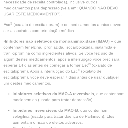
necessidade de receita controlada), inclusive outros
medicamentos para depressão (veja em: QUANDO NÃO DEVO
USAR ESTE MEDICAMENTO?).
®
Esc
(oxalato de escitalopram) e os medicamentos abaixo devem
ser associados com orientação médica:
•
Inibidores não seletivos da monoaminoxidase (IMAO)
– que
contenham fenelzina, iproniazida, isocarboxazida, nialamida e
tranilcipromina como ingredientes ativos. Se você fez uso de
algum destes medicamentos, após a interrupção você precisará
®
esperar 14 dias antes de começar a tomar Esc
(oxalato de
®
escitalopram). Após a interrupção do Esc
(oxalato de
escitalopram), você deve esperar 7 dias antes de usar qualquer
um destes medicamentos.
Inibidores seletivos da MAO-A reversíveis
, que contenham
moclobemida (usada para tratar depressão).
Inibidores irreversíveis da MAO-B
, que contenham
selegilina (usada para tratar doença de Parkinson). Eles
aumentam o risco de efeitos adversos.