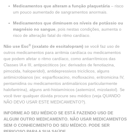
Medicamentos que alteram a função plaquetária
– risco
um pouco aumentado de sangramentos anormais.
Medicamentos que diminuem os níveis de potássio ou
magnésio no sangue
, pois nestas condições, aumenta o
risco de alteração fatal do ritmo cardíaco.
®
Não use Esc
(oxalato de escitalopram)
se você faz uso de
outros medicamentos para arritmia cardíaca ou medicamentos
que podem afetar o ritmo cardíaco, como antiarrítmicos das
Classes IA e III, antipsicóticos (ex: derivados de fenotiazina,
pimozida, haloperidol), antidepressivos tricíclicos, alguns
antimicrobianos (ex: esparfloxacino, mofloxacino, eritromicina IV,
pentamidina ou medicamentos antimaláricos particularmente
halofantrina), alguns anti-histamínicos (astemizol, mizolastol). Se
você tiver qualquer dúvida procure seu médico (veja QUANDO
NÃO DEVO USAR ESTE MEDICAMENTO?).
INFORME AO SEU MÉDICO SE ESTÁ FAZENDO USO DE
ALGUM OUTRO MEDICAMENTO. NÃO USAR MEDICAMENTOS
SEM O CONHECIMENTO DO SEU MÉDICO. PODE SER
PERIGOSO PARA A SUA SAÚDE.