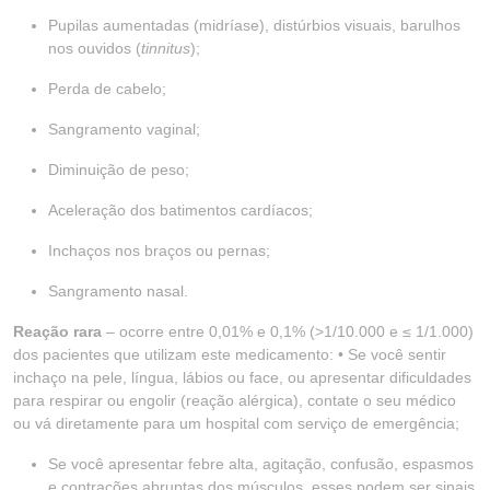
Pupilas aumentadas (midríase), distúrbios visuais, barulhos
nos ouvidos (
tinnitus
);
Perda de cabelo;
Sangramento vaginal;
Diminuição de peso;
Aceleração dos batimentos cardíacos;
Inchaços nos braços ou pernas;
Sangramento nasal.
Reação rara
– ocorre entre 0,01% e 0,1% (>1/10.000 e ≤ 1/1.000)
dos pacientes que utilizam este medicamento: • Se você sentir
inchaço na pele, língua, lábios ou face, ou apresentar dificuldades
para respirar ou engolir (reação alérgica), contate o seu médico
ou vá diretamente para um hospital com serviço de emergência;
Se você apresentar febre alta, agitação, confusão, espasmos
e contrações abruptas dos músculos, esses podem ser sinais