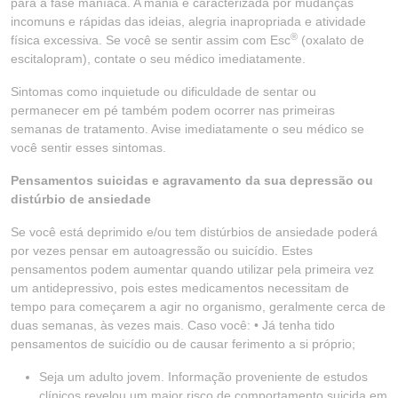
para a fase maníaca. A mania é caracterizada por mudanças
incomuns e rápidas das ideias, alegria inapropriada e atividade
®
física excessiva. Se você se sentir assim com Esc
(oxalato de
escitalopram), contate o seu médico imediatamente.
Sintomas como inquietude ou dificuldade de sentar ou
permanecer em pé também podem ocorrer nas primeiras
semanas de tratamento. Avise imediatamente o seu médico se
você sentir esses sintomas.
Pensamentos suicidas e agravamento da sua depressão ou
distúrbio de ansiedade
Se você está deprimido e/ou tem distúrbios de ansiedade poderá
por vezes pensar em autoagressão ou suicídio. Estes
pensamentos podem aumentar quando utilizar pela primeira vez
um antidepressivo, pois estes medicamentos necessitam de
tempo para começarem a agir no organismo, geralmente cerca de
duas semanas, às vezes mais. Caso você: • Já tenha tido
pensamentos de suicídio ou de causar ferimento a si próprio;
Seja um adulto jovem. Informação proveniente de estudos
clínicos revelou um maior risco de comportamento suicida em