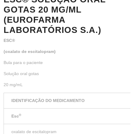
GOTAS 20 MG/ML
(EUROFARMA
LABORATÓRIOS S.A.)
ESC®
(oxalato de escitalopram)
Bula para o paciente
Solução oral gotas
20 mg/mL
IDENTIFICAÇÃO DO MEDICAMENTO
®
Esc
oxalato de escitalopram