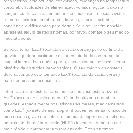
respiratórios, pele azulada, convulsões, mudanças na temperatura
corporal, dificuldades de alimentação, vômitos, açúcar baixo no
sangue, contrações espontâneas dos músculos, reflexos vívidos,
tremores, icterícia, irritabilidade, letargia, choro constante,
sonolência e dificuldades para dormir. Se o seu recém-nascido
apresenta algum destes sintomas, por favor, contate o seu médico
imediatamente.
Se você tomar Esc® (oxalato de escitalopram) perto do final da
gravidez, poderá existir um risco aumentado de sangramento
vaginal intenso logo após o parto, especialmente se você tiver um
histórico de distúrbios hemorrágicos. O seu médico ou obstetra
deve saber que está tomando Esc® (oxalato de escitalopram)
para que possam aconselhá-la.
Informe ao seu obstetra e/ou médico que você está utilizando
®
Esc
(oxalato de escitalopram). Quando utilizado durante a
gravidez, especialmente nos últimos três meses, medicamentos
®
como Esc
(oxalato de escitalopram) podem aumentar o risco de
uma doença grave em bebês, chamada de hipertensão pulmonar
persistente do recém-nascido (HPPN) fazendo o bebê respirar
mais rápido e apresentar um tom azulado. Estes sintomas