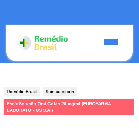
Skip
to
content
Skip
to
content
Open
Button
Remédio Brasil
Sem categoria
Esc® Solução Oral Gotas 20 mg/ml (EUROFARMA
LABORATÓRIOS S.A.)