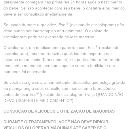
geralmente começam nas primeiras 24 horas após o nascimento
do bebê. Se isso acontecer com seu bebê, o obstetra e/ou médico
deverá ser consultado imediatamente.
®
Se usado durante a gravidez, Esc
(oxalato de escitalopram) não
deve nunca ser interrompido abruptamente. O oxalato de
escitalopram pode ser excretado no leite materno.
®
O citalopram, um medicamento parecido com Esc
(oxalato de
escitalopram), mostrou reduzir a qualidade do esperma em
estudos em animais. Teoricamente, isto pode afetar a fertilidade,
mas, até o momento, nenhum impacto sobre a fertilidade em
humanos foi observado.
Se você está grávida, amamentando, desconfia que esteja grávida
ou planeja engravidar, consulte seu médico ou o farmacêutico
®
antes de usar Esc
(oxalato de escitalopram) veja QUANDO NÃO
DEVO USAR ESTE MEDICAMENTO?).
CONDUÇÃO DE VEÍCULOS E UTILIZAÇÃO DE MÁQUINAS
DURANTE O TRATAMENTO, VOCÊ NÃO DEVE DIRIGIR
VEÍCULOS OU OPERAR MÁQUINAS ATÉ SABER SE O