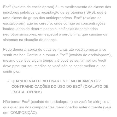
®
Esc
(oxalato de escitalopram) é um medicamento da classe dos
inibidores seletivos da recaptação de serotonina (ISRS), que é
®
uma classe do grupo dos antidepressivos. Esc
(oxalato de
escitalopram) age no cérebro, onde corrige as concentrações
inadequadas de determinadas substâncias denominadas
neurotransmissores, em especial a serotonina, que causam os
sintomas na situação de doença.
Pode demorar cerca de duas semanas até você começar a se
®
sentir melhor. Continue a tomar o Esc
(oxalato de escitalopram),
mesmo que leve algum tempo até você se sentir melhor. Você
deve procurar seu médico se você não se sentir melhor ou se
sentir pior.
QUANDO NÃO DEVO USAR ESTE MEDICAMENTO?
®
CONTRAINDICAÇÕES DO USO DO ESC
(OXALATO DE
ESCITALOPRAM)
®
Não tomar Esc
(oxalato de escitalopram) se você for alérgico a
qualquer um dos componentes mencionados anteriormente (veja
em: COMPOSIÇÃO).