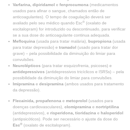
Varfarina, dipiridamol
e
fenprocumona
(medicamentos
usados para afinar o sangue, chamados então de
anticoagulantes). O tempo de coagulação deverá ser
®
avaliado pelo seu médico quando Esc
(oxalato de
escitalopram) for introduzido ou descontinuado, para verificar
se a sua dose do anticoagulante continua adequada.
Mefloquina
(usada para tratar malária),
bupropiona
(usada
para tratar depressão) e
tramadol
(usado para tratar dor
grave) – pela possibilidade da diminuição do limiar para
convulsões.
Neurolépticos
(para tratar esquizofrenia, psicoses) e
antidepressivos
(antidepressivos tricíclicos e ISRSs) – pela
possibilidade da diminuição do limiar para convulsões.
Imipramina
e
desipramina
(ambos usados para tratamento
da depressão).
Flecainida, propafenona
e
metoprolol
(usados para
doenças cardiovasculares),
clomipramina
e
nortriptilina
(antidepressivos), e
risperidona, tioridazina
e
haloperidol
(antipsicóticos). Pode ser necessário o ajuste da dose do
®
Esc
(oxalato de escitalopram).