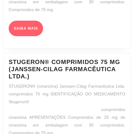
cinarizina em embalagem com 30 comprimidos.
LTDA.)
Comprimidos de 75 mg
SAIBA
SAIBA MAIS
MAIS
STUGERON® COMPRIMIDOS 75 MG
(JANSSEN-CILAG FARMACÊUTICA
STUGERON®
LTDA.)
COMPRIMIDOS
STUGERON® (cinarizina) Janssen-Cilag Farmacêutica Ltda.
75
comprimidos 75 mg IDENTIFICAÇÃO DO MEDICAMENTO
MG
Stugeron®
(JANSSEN-
comprimidos
CILAG
cinarizina APRESENTAÇÕES Comprimidos de 25 mg de
FARMACÊUTICA
cinarizina em embalagem com 30 comprimidos.
LTDA.)
Comprimidos de 75 mg