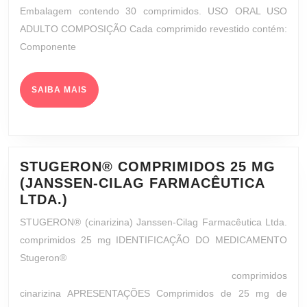
E
Embalagem contendo 30 comprimidos. USO ORAL USO
POLIMINERAI
ADULTO COMPOSIÇÃO Cada comprimido revestido contém:
(LABORATÓR
Componente
TEUTO
BRASILEIRO
S/A.)
SAIBA
SAIBA MAIS
MAIS
STUGERON® COMPRIMIDOS 25 MG
(JANSSEN-CILAG FARMACÊUTICA
STUGERON®
LTDA.)
COMPRIMIDOS
STUGERON® (cinarizina) Janssen-Cilag Farmacêutica Ltda.
25
comprimidos 25 mg IDENTIFICAÇÃO DO MEDICAMENTO
MG
Stugeron®
(JANSSEN-
comprimidos
CILAG
cinarizina APRESENTAÇÕES Comprimidos de 25 mg de
FARMACÊUTICA