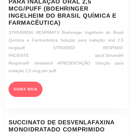
PARA INALAÇÃO ORAL 2,5
MCG/PUFF (BOEHRINGER
INGELHEIM DO BRASIL QUÍMICA E
STRIVERDI®
FARMACÊUTICA)
RESPIMAT®
STRIVERDI® RESPIMAT® Boehringer Ingelheim do Brasil
SOLUÇÃO
Química e Farmacêutica Solução para inalação oral 2,5
PARA
mcg/puff STRIVERDI RESPIMAT
INALAÇÃO
PACIENTE abcd Striverdi®
ORAL
Respimat® olodaterol APRESENTAÇÃO Solução para
2,5
inalação 2,5 mcg por puff:
MCG/PUFF
(BOEHRINGER
INGELHEIM
SAIBA
SAIBA MAIS
DO
MAIS
BRASIL
QUÍMICA
E
FARMACÊUTICA)
SUCCINATO DE DESVENLAFAXINA
MONOIDRATADO COMPRIMIDO