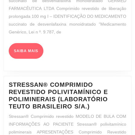
succinato de desvenlafaxina monoidratado GERMED
DESVENLAFAXIN
FARMACÊUTICA LTDA Comprimido revestido de liberação
MONOIDRATADO
prolongada 100 mg I – IDENTIFICAÇÃO DO MEDICAMENTO
COMPRIMIDO
succinato de desvenlafaxina monoidratado “Medicamento
REVESTIDO
Genérico, Lei n º. 9.787, de
DE
LIBERAÇÃO
PROLONGADA
SAIBA
SAIBA MAIS
100
MAIS
MG
(GERMED
FARMACÊUTICA
LTDA)
STRESSAN® COMPRIMIDO
REVESTIDO POLIVITAMÍNICO E
POLIMINERAIS (LABORATÓRIO
STRESSAN®
TEUTO BRASILEIRO S/A.)
COMPRIMIDO
Stressan® Comprimido revestido MODELO DE BULA COM
REVESTIDO
INFORMAÇÕES AO PACIENTE Stressan® polivitamínico
POLIVITAMÍN
poliminerais APRESENTAÇÕES Comprimido Revestido