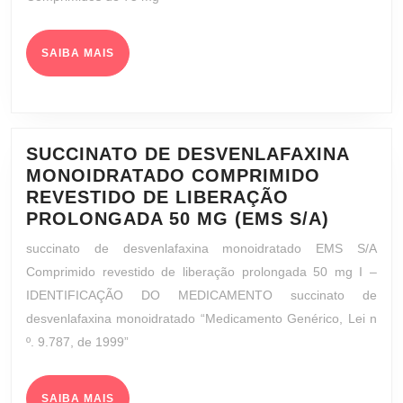
SAIBA
SAIBA MAIS
MAIS
SUCCINATO DE DESVENLAFAXINA
MONOIDRATADO COMPRIMIDO
REVESTIDO DE LIBERAÇÃO
SUCCI
PROLONGADA 50 MG (EMS S/A)
DE
succinato de desvenlafaxina monoidratado EMS S/A
DESVEN
Comprimido revestido de liberação prolongada 50 mg I –
MONOI
IDENTIFICAÇÃO DO MEDICAMENTO succinato de
COMPR
desvenlafaxina monoidratado “Medicamento Genérico, Lei n
REVEST
º. 9.787, de 1999”
DE
LIBER
PROLO
SAIBA
SAIBA MAIS