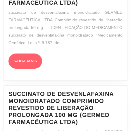
SUCCINATO
FARMACÊUTICA LTDA)
DE
succinato de desvenlafaxina monoidratado GERMED
DESVENLAFAXIN
FARMACÊUTICA LTDA Comprimido revestido de liberação
MONOIDRATADO
prolongada 50 mg I – IDENTIFICAÇÃO DO MEDICAMENTO
COMPRIMIDO
succinato de desvenlafaxina monoidratado “Medicamento
REVESTIDO
Genérico, Lei n º. 9.787, de
DE
LIBERAÇÃO
PROLONGADA
SAIBA
SAIBA MAIS
50
MAIS
MG
(GERMED
FARMACÊUTICA
LTDA)
SUCCINATO DE DESVENLAFAXINA
MONOIDRATADO COMPRIMIDO
REVESTIDO DE LIBERAÇÃO
PROLONGADA 100 MG (GERMED
SUCCINATO
FARMACÊUTICA LTDA)
DE