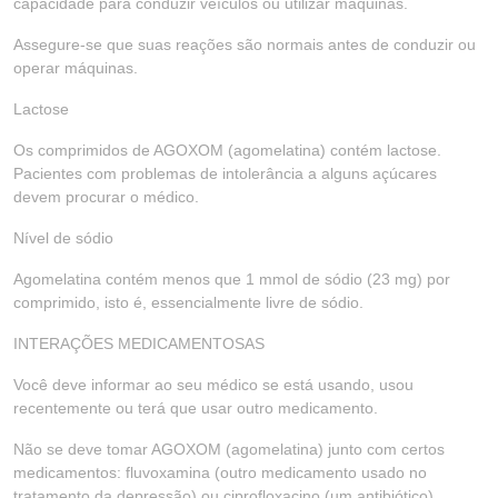
capacidade para conduzir veículos ou utilizar máquinas.
Assegure-se que suas reações são normais antes de conduzir ou
operar máquinas.
Lactose
Os comprimidos de AGOXOM (agomelatina) contém lactose.
Pacientes com problemas de intolerância a alguns açúcares
devem procurar o médico.
Nível de sódio
Agomelatina contém menos que 1 mmol de sódio (23 mg) por
comprimido, isto é, essencialmente livre de sódio.
INTERAÇÕES MEDICAMENTOSAS
Você deve informar ao seu médico se está usando, usou
recentemente ou terá que usar outro medicamento.
Não se deve tomar AGOXOM (agomelatina) junto com certos
medicamentos: fluvoxamina (outro medicamento usado no
tratamento da depressão) ou ciprofloxacino (um antibiótico)