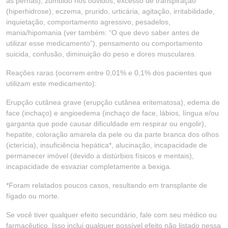
as pernas), zumbido nos ouvidos, excesso de transpiração
(hiperhidrose), eczema, prurido, urticária, agitação, irritabilidade,
inquietação, comportamento agressivo, pesadelos,
mania/hipomania (ver também: “O que devo saber antes de
utilizar esse medicamento”), pensamento ou comportamento
suicida, confusão, diminuição do peso e dores musculares.
Reações raras (ocorrem entre 0,01% e 0,1% dos pacientes que
utilizam este medicamento):
Erupção cutânea grave (erupção cutânea eritematosa), edema de
face (inchaço) e angioedema (inchaço de face, lábios, língua e/ou
garganta que pode causar dificuldade em respirar ou engolir),
hepatite, coloração amarela da pele ou da parte branca dos olhos
(icterícia), insuficiência hepática*, alucinação, incapacidade de
permanecer imóvel (devido a distúrbios físicos e mentais),
incapacidade de esvaziar completamente a bexiga.
*Foram relatados poucos casos, resultando em transplante de
fígado ou morte.
Se você tiver qualquer efeito secundário, fale com seu médico ou
farmacêutico. Isso inclui qualquer possível efeito não listado nessa