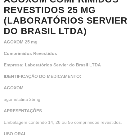
REVESTIDOS 25 MG
(LABORATÓRIOS SERVIER
DO BRASIL LTDA)
AGOXOM 25 mg
Comprimidos Revestidos
Empresa: Laboratórios Servier do Brasil LTDA
IDENTIFICAÇÃO DO MEDICAMENTO:
AGOXOM
agomelatina 25mg
APRESENTAÇÕES
Embalagem contendo 14, 28 ou 56 comprimidos revestidos.
USO ORAL