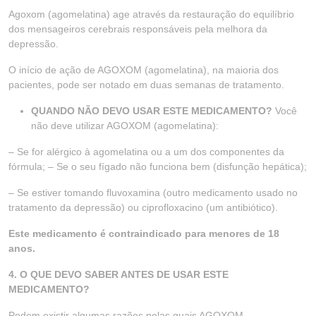
Agoxom (agomelatina) age através da restauração do equilíbrio
dos mensageiros cerebrais responsáveis pela melhora da
depressão.
O início de ação de AGOXOM (agomelatina), na maioria dos
pacientes, pode ser notado em duas semanas de tratamento.
QUANDO NÃO DEVO USAR ESTE MEDICAMENTO?
Você
não deve utilizar AGOXOM (agomelatina):
– Se for alérgico à agomelatina ou a um dos componentes da
fórmula; – Se o seu fígado não funciona bem (disfunção hepática);
– Se estiver tomando fluvoxamina (outro medicamento usado no
tratamento da depressão) ou ciprofloxacino (um antibiótico).
Este medicamento é contraindicado para menores de 18
anos.
4. O QUE DEVO SABER ANTES DE USAR ESTE
MEDICAMENTO?
Podem existir algumas razões pelas quais AGOXOM