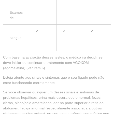
Exames
de
✓
✓
✓
sangue
Com base na avaliação desses testes, o médico irá decidir se
deve iniciar ou continuar o tratamento com AGOXOM
(agomelatina) (ver item 6).
Esteja atento aos sinais e sintomas que o seu fígado pode não
estar funcionando corretamente.
Se você observar qualquer um desses sinais e sintomas de
problemas hepáticos: urina mais escura que o normal, fezes
claras, olhos/pele amarelados, dor na parte superior direita do
abdomen, fadiga anormal (especialmente associada a outros
sintomas descritos acima), procure com urgência seu médico que