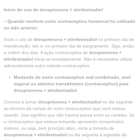
Início do uso de drospirenona + etinilestradiol
– Quando nenhum outro contraceptivo hormonal foi utilizado
no mês anterior
Inicie o uso de
drospirenona + etinilestradiol
no primeiro dia de
menstruação, isto é, no primeiro dia de sangramento. Siga, então,
a ordem dos dias. A ação contraceptiva de
drospirenona +
etinilestradiol
inicia-se imediatamente. Não é necessário utilizar
adicionalmente outro método contraceptivo.
Mudando de outro contraceptivo oral combinado, anel
vaginal ou adesivo transdérmico (contraceptivo) para
drospirenona + etinilestradiol
Comece a tomar
drospirenona + etinilestradiol
no dia seguinte
ao término da cartela do outro contraceptivo que você estava
usando. Isso significa que não haverá pausa entre as cartelas. Se
o contraceptivo que estava tomando apresenta comprimidos
inativos, ou seja, sem princípio ativo, inicie a tomada de
drospirenona + etinilestradiol
no dia seguinte à ingestão do