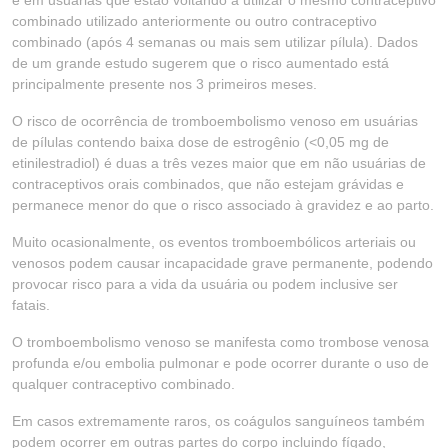
e em usuárias que estão voltando a utilizar o mesmo contraceptivo
combinado utilizado anteriormente ou outro contraceptivo
combinado (após 4 semanas ou mais sem utilizar pílula). Dados
de um grande estudo sugerem que o risco aumentado está
principalmente presente nos 3 primeiros meses.
O risco de ocorrência de tromboembolismo venoso em usuárias
de pílulas contendo baixa dose de estrogênio (<0,05 mg de
etinilestradiol) é duas a três vezes maior que em não usuárias de
contraceptivos orais combinados, que não estejam grávidas e
permanece menor do que o risco associado à gravidez e ao parto.
Muito ocasionalmente, os eventos tromboembólicos arteriais ou
venosos podem causar incapacidade grave permanente, podendo
provocar risco para a vida da usuária ou podem inclusive ser
fatais.
O tromboembolismo venoso se manifesta como trombose venosa
profunda e/ou embolia pulmonar e pode ocorrer durante o uso de
qualquer contraceptivo combinado.
Em casos extremamente raros, os coágulos sanguíneos também
podem ocorrer em outras partes do corpo incluindo fígado,