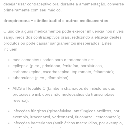
desejar usar contraceptivo oral durante a amamentação, converse
primeiramente com seu médico.
drospirenona + etinilestradiol e outros medicamentos
O uso de alguns medicamentos pode exercer influência nos níveis
sanguíneos dos contraceptivos orais, reduzindo a eficácia destes
produtos ou pode causar sangramentos inesperados. Estes
incluem:
medicamentos usados para o tratamento de:
epilepsia (p.ex., primidona, fenitoína, barbitúricos,
carbamazepina, oxcarbazepina, topiramato, felbamato);
tuberculose (p.ex., rifampicina)
AIDS e Hepatite C (também chamados de inibidores das
proteases e inibidores não nucleosídios da transcriptase
reversa);
infecções fúngicas (griseofulvina, antifúngicos azólicos, por
exemplo, itraconazol, voriconazol, fluconazol, cetoconazol);
infecções bacterianas (antibióticos macrolídios, por exemplo,