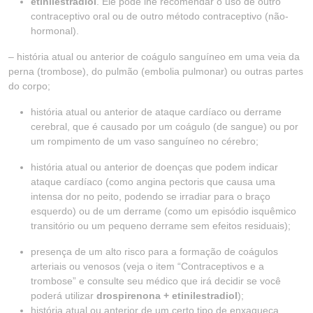
etinilestradiol
. Ele pode lhe recomendar o uso de outro
contraceptivo oral ou de outro método contraceptivo (não-
hormonal).
– história atual ou anterior de coágulo sanguíneo em uma veia da
perna (trombose), do pulmão (embolia pulmonar) ou outras partes
do corpo;
história atual ou anterior de ataque cardíaco ou derrame
cerebral, que é causado por um coágulo (de sangue) ou por
um rompimento de um vaso sanguíneo no cérebro;
história atual ou anterior de doenças que podem indicar
ataque cardíaco (como angina pectoris que causa uma
intensa dor no peito, podendo se irradiar para o braço
esquerdo) ou de um derrame (como um episódio isquêmico
transitório ou um pequeno derrame sem efeitos residuais);
presença de um alto risco para a formação de coágulos
arteriais ou venosos (veja o item “Contraceptivos e a
trombose” e consulte seu médico que irá decidir se você
poderá utilizar
drospirenona + etinilestradiol
);
história atual ou anterior de um certo tipo de enxaqueca