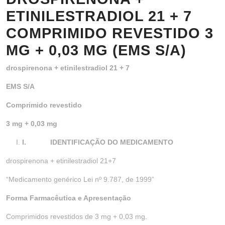
ETINILESTRADIOL 21 + 7
COMPRIMIDO REVESTIDO 3
MG + 0,03 MG (EMS S/A)
drospirenona + etinilestradiol 21 + 7
EMS S/A
Comprimido revestido
3 mg + 0,03 mg
I.
IDENTIFICAÇÃO DO MEDICAMENTO
drospirenona + etinilestradiol 21+7
“Medicamento genérico Lei nº 9.787, de 1999”
Forma Farmacêutica e Apresentação
Comprimidos revestidos de 3 mg + 0,03 mg.