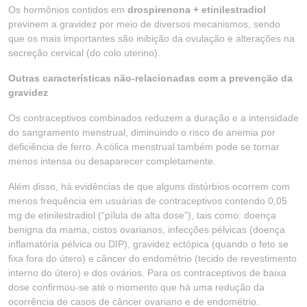
Os hormônios contidos em
drospirenona + etinilestradiol
previnem a gravidez por meio de diversos mecanismos, sendo
que os mais importantes são inibição da ovulação e alterações na
secreção cervical (do colo uterino).
Outras características não-relacionadas com a prevenção da
gravidez
Os contraceptivos combinados reduzem a duração e a intensidade
do sangramento menstrual, diminuindo o risco de anemia por
deficiência de ferro. A cólica menstrual também pode se tornar
menos intensa ou desaparecer completamente.
Além disso, há evidências de que alguns distúrbios ocorrem com
menos frequência em usuárias de contraceptivos contendo 0,05
mg de etinilestradiol (“pílula de alta dose”), tais como: doença
benigna da mama, cistos ovarianos, infecções pélvicas (doença
inflamatória pélvica ou DIP), gravidez ectópica (quando o feto se
fixa fora do útero) e câncer do endométrio (tecido de revestimento
interno do útero) e dos ovários. Para os contraceptivos de baixa
dose confirmou-se até o momento que há uma redução da
ocorrência de casos de câncer ovariano e de endométrio.