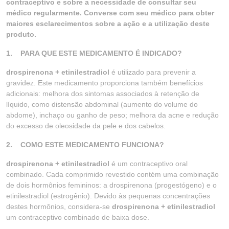
contraceptivo e sobre a necessidade de consultar seu
médico regularmente. Converse com seu médico para obter
maiores esclarecimentos sobre a ação e a utilização deste
produto.
1. PARA QUE ESTE MEDICAMENTO É INDICADO?
drospirenona + etinilestradiol
é utilizado para prevenir a
gravidez. Este medicamento proporciona também benefícios
adicionais: melhora dos sintomas associados à retenção de
líquido, como distensão abdominal (aumento do volume do
abdome), inchaço ou ganho de peso; melhora da acne e redução
do excesso de oleosidade da pele e dos cabelos.
2. COMO ESTE MEDICAMENTO FUNCIONA?
drospirenona + etinilestradiol
é um contraceptivo oral
combinado. Cada comprimido revestido contém uma combinação
de dois hormônios femininos: a drospirenona (progestógeno) e o
etinilestradiol (estrogênio). Devido às pequenas concentrações
destes hormônios, considera-se
drospirenona + etinilestradiol
um contraceptivo combinado de baixa dose.