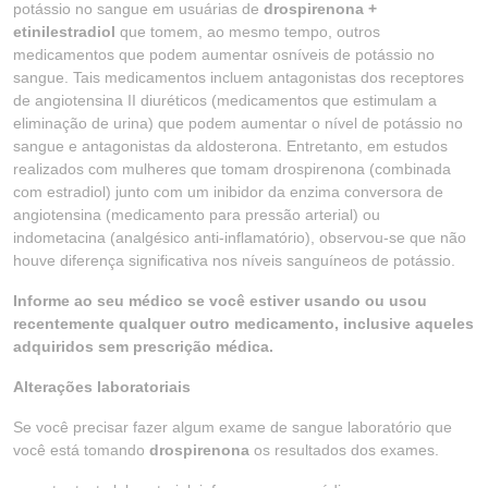
potássio no sangue em usuárias de
drospirenona +
etinilestradiol
que tomem, ao mesmo tempo, outros
medicamentos que podem aumentar osníveis de potássio no
sangue. Tais medicamentos incluem antagonistas dos receptores
de angiotensina II diuréticos (medicamentos que estimulam a
eliminação de urina) que podem aumentar o nível de potássio no
sangue e antagonistas da aldosterona. Entretanto, em estudos
realizados com mulheres que tomam drospirenona (combinada
com estradiol) junto com um inibidor da enzima conversora de
angiotensina (medicamento para pressão arterial) ou
indometacina (analgésico anti-inflamatório), observou-se que não
houve diferença significativa nos níveis sanguíneos de potássio.
Informe ao seu médico se você estiver usando ou usou
recentemente qualquer outro medicamento, inclusive aqueles
adquiridos sem prescrição médica.
Alterações laboratoriais
Se você precisar fazer algum exame de sangue laboratório que
você está tomando
drospirenona
os resultados dos exames.