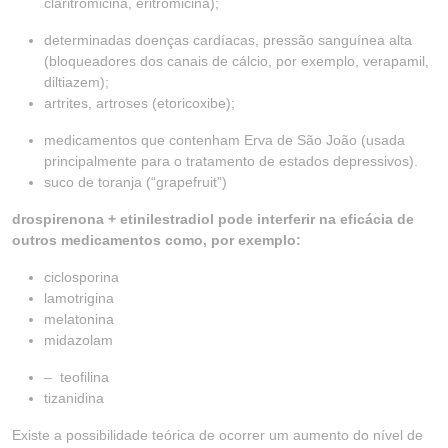
claritromicina, eritromicina);
determinadas doenças cardíacas, pressão sanguínea alta
(bloqueadores dos canais de cálcio, por exemplo, verapamil,
diltiazem);
artrites, artroses (etoricoxibe);
medicamentos que contenham Erva de São João (usada
principalmente para o tratamento de estados depressivos).
suco de toranja (“grapefruit”)
drospirenona + etinilestradiol pode interferir na eficácia de
outros medicamentos como, por exemplo:
ciclosporina
lamotrigina
melatonina
midazolam
– teofilina
tizanidina
Existe a possibilidade teórica de ocorrer um aumento do nível de