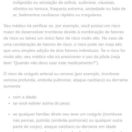
indigestão ou sensação de asfixia, sudorese, náuseas,
vômitos ou tontura, fraqueza extrema, ansiedade ou falta de
ar; batimentos cardíacos rápidos ou irregulares.
Seu médico irá verificar se, por exemplo, você possui um risco
maior de desenvolver trombose devido à combinação de fatores
de risco ou talvez um único fator de risco muito alto. No caso de
uma combinação de fatores de risco, o risco pode ser mais alto
que uma simples adição de dois fatores individuais. Se o risco for
muito alto, seu médico não irá prescrever o uso da pílula (veja
item “Quando não devo usar este medicamento?”).
O risco de coágulo arterial ou venoso (por exemplo, trombose
venosa profunda, embolia pulmonar, ataque cardíaco) ou derrame
aumenta:
com a idade;
se você estiver acima do peso;
se qualquer familiar direto seu teve um coágulo (trombose
nas pernas, pulmão (embolia pulmonar) ou qualquer outra
parte do corpo), ataque cardíaco ou derrame em idade