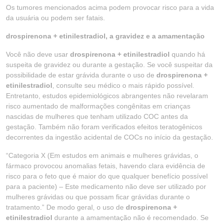
Os tumores mencionados acima podem provocar risco para a vida
da usuária ou podem ser fatais.
drospirenona + etinilestradiol, a gravidez e a amamentação
Você não deve usar
drospirenona + etinilestradiol
quando há
suspeita de gravidez ou durante a gestação. Se você suspeitar da
possibilidade de estar grávida durante o uso de
drospirenona +
etinilestradiol
, consulte seu médico o mais rápido possível.
Entretanto, estudos epidemiológicos abrangentes não revelaram
risco aumentado de malformações congênitas em crianças
nascidas de mulheres que tenham utilizado COC antes da
gestação. Também não foram verificados efeitos teratogênicos
decorrentes da ingestão acidental de COCs no início da gestação.
“Categoria X (Em estudos em animais e mulheres grávidas, o
fármaco provocou anomalias fetais, havendo clara evidência de
risco para o feto que é maior do que qualquer benefício possível
para a paciente) – Este medicamento não deve ser utilizado por
mulheres grávidas ou que possam ficar grávidas durante o
tratamento.” De modo geral, o uso de
drospirenona +
etinilestradiol
durante a amamentação não é recomendado. Se