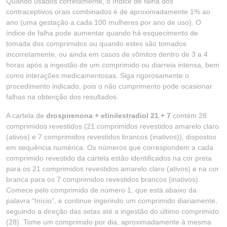
Quando usados corretamente, o índice de falha dos
contraceptivos orais combinados é de aproximadamente 1% ao
ano (uma gestação a cada 100 mulheres por ano de uso). O
índice de falha pode aumentar quando há esquecimento de
tomada dos comprimidos ou quando estes são tomados
incorretamente, ou ainda em casos de vômitos dentro de 3 a 4
horas após a ingestão de um comprimido ou diarreia intensa, bem
como interações medicamentosas. Siga rigorosamente o
procedimento indicado, pois o não cumprimento pode ocasionar
falhas na obtenção dos resultados.
A cartela de
drospirenona + etinilestradiol 21 + 7
contém 28
comprimidos revestidos (21 comprimidos revestidos amarelo claro
(ativos) e 7 comprimidos revestidos brancos (inativos)), dispostos
em sequência numérica. Os números que correspondem a cada
comprimido revestido da cartela estão identificados na cor preta
para os 21 comprimidos revestidos amarelo claro (ativos) e na cor
branca para os 7 comprimidos revestidos brancos (inativos).
Comece pelo comprimido de número 1, que está abaixo da
palavra “Início”, e continue ingerindo um comprimido diariamente,
seguindo a direção das setas até a ingestão do último comprimido
(28). Tome um comprimido por dia, aproximadamente à mesma