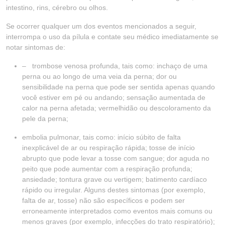
intestino, rins, cérebro ou olhos.
Se ocorrer qualquer um dos eventos mencionados a seguir,
interrompa o uso da pílula e contate seu médico imediatamente se
notar sintomas de:
– trombose venosa profunda, tais como: inchaço de uma
perna ou ao longo de uma veia da perna; dor ou
sensibilidade na perna que pode ser sentida apenas quando
você estiver em pé ou andando; sensação aumentada de
calor na perna afetada; vermelhidão ou descoloramento da
pele da perna;
embolia pulmonar, tais como: início súbito de falta
inexplicável de ar ou respiração rápida; tosse de início
abrupto que pode levar a tosse com sangue; dor aguda no
peito que pode aumentar com a respiração profunda;
ansiedade; tontura grave ou vertigem; batimento cardíaco
rápido ou irregular. Alguns destes sintomas (por exemplo,
falta de ar, tosse) não são específicos e podem ser
erroneamente interpretados como eventos mais comuns ou
menos graves (por exemplo, infecções do trato respiratório);