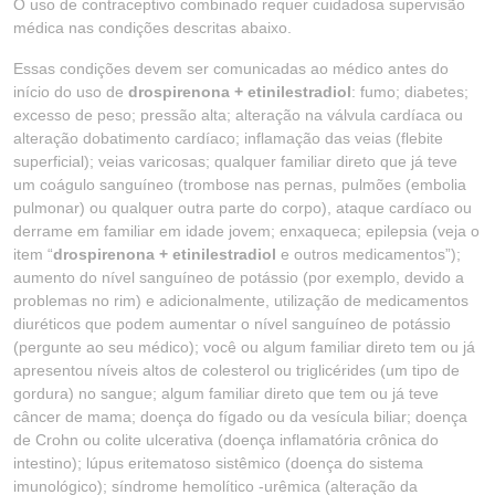
O uso de contraceptivo combinado requer cuidadosa supervisão
médica nas condições descritas abaixo.
Essas condições devem ser comunicadas ao médico antes do
início do uso de
drospirenona + etinilestradiol
: fumo; diabetes;
excesso de peso; pressão alta; alteração na válvula cardíaca ou
alteração dobatimento cardíaco; inflamação das veias (flebite
superficial); veias varicosas; qualquer familiar direto que já teve
um coágulo sanguíneo (trombose nas pernas, pulmões (embolia
pulmonar) ou qualquer outra parte do corpo), ataque cardíaco ou
derrame em familiar em idade jovem; enxaqueca; epilepsia (veja o
item “
drospirenona + etinilestradiol
e outros medicamentos”);
aumento do nível sanguíneo de potássio (por exemplo, devido a
problemas no rim) e adicionalmente, utilização de medicamentos
diuréticos que podem aumentar o nível sanguíneo de potássio
(pergunte ao seu médico); você ou algum familiar direto tem ou já
apresentou níveis altos de colesterol ou triglicérides (um tipo de
gordura) no sangue; algum familiar direto que tem ou já teve
câncer de mama; doença do fígado ou da vesícula biliar; doença
de Crohn ou colite ulcerativa (doença inflamatória crônica do
intestino); lúpus eritematoso sistêmico (doença do sistema
imunológico); síndrome hemolítico -urêmica (alteração da