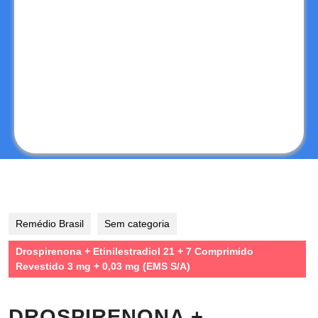
Remédio Brasil
Sem categoria
Drospirenona + Etinilestradiol 21 + 7 Comprimido
Revestido 3 mg + 0,03 mg (EMS S/A)
DROSPIRENONA +