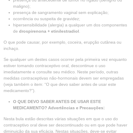
presença ou antecedente de tumor no fígado (benigno ou
maligno);
presença de sangramento vaginal sem explicação;
ocorrência ou suspeita de gravidez;
hipersensibilidade (alergia) a qualquer um dos componentes
de
drospirenona + etinilestradiol
.
O que pode causar, por exemplo, coceira, erupção cutânea ou
inchaço.
Se qualquer um destes casos ocorrer pela primeira vez enquanto
estiver tomando contraceptivo oral, descontinue o uso
imediatamente e consulte seu médico. Neste período, outras
medidas contraceptivas não-hormonais devem ser empregadas
(veja também o item: “O que devo saber antes de usar este
medicamento?”).
O QUE DEVO SABER ANTES DE USAR ESTE
MEDICAMENTO? Advertências e Precauções:
Nesta bula estão descritas várias situações em que o uso do
contraceptivo oral deve ser descontinuado ou em que pode haver
diminuição da sua eficácia. Nestas situações, deve-se evitar