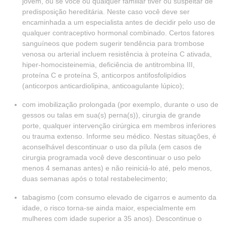
jovem, ou se você ou qualquer familiar tiver ou suspeitar de
predisposição hereditária. Neste caso você deve ser
encaminhada a um especialista antes de decidir pelo uso de
qualquer contraceptivo hormonal combinado. Certos fatores
sanguíneos que podem sugerir tendência para trombose
venosa ou arterial incluem resistência à proteína C ativada,
hiper-homocisteinemia, deficiência de antitrombina III,
proteína C e proteína S, anticorpos antifosfolipídios
(anticorpos anticardiolipina, anticoagulante lúpico);
com imobilização prolongada (por exemplo, durante o uso de
gessos ou talas em sua(s) perna(s)), cirurgia de grande
porte, qualquer intervenção cirúrgica em membros inferiores
ou trauma extenso. Informe seu médico. Nestas situações, é
aconselhável descontinuar o uso da pílula (em casos de
cirurgia programada você deve descontinuar o uso pelo
menos 4 semanas antes) e não reiniciá-lo até, pelo menos,
duas semanas após o total restabelecimento;
tabagismo (com consumo elevado de cigarros e aumento da
idade, o risco torna-se ainda maior, especialmente em
mulheres com idade superior a 35 anos). Descontinue o