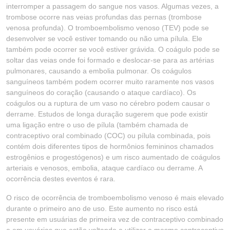
interromper a passagem do sangue nos vasos. Algumas vezes, a
trombose ocorre nas veias profundas das pernas (trombose
venosa profunda). O tromboembolismo venoso (TEV) pode se
desenvolver se você estiver tomando ou não uma pílula. Ele
também pode ocorrer se você estiver grávida. O coágulo pode se
soltar das veias onde foi formado e deslocar-se para as artérias
pulmonares, causando a embolia pulmonar. Os coágulos
sanguíneos também podem ocorrer muito raramente nos vasos
sanguíneos do coração (causando o ataque cardíaco). Os
coágulos ou a ruptura de um vaso no cérebro podem causar o
derrame. Estudos de longa duração sugerem que pode existir
uma ligação entre o uso de pílula (também chamada de
contraceptivo oral combinado (COC) ou pílula combinada, pois
contém dois diferentes tipos de hormônios femininos chamados
estrogênios e progestógenos) e um risco aumentado de coágulos
arteriais e venosos, embolia, ataque cardíaco ou derrame. A
ocorrência destes eventos é rara.
O risco de ocorrência de tromboembolismo venoso é mais elevado
durante o primeiro ano de uso. Este aumento no risco está
presente em usuárias de primeira vez de contraceptivo combinado