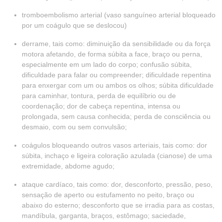
tromboembolismo arterial (vaso sanguíneo arterial bloqueado
por um coágulo que se deslocou)
derrame, tais como: diminuição da sensibilidade ou da força
motora afetando, de forma súbita a face, braço ou perna,
especialmente em um lado do corpo; confusão súbita,
dificuldade para falar ou compreender; dificuldade repentina
para enxergar com um ou ambos os olhos; súbita dificuldade
para caminhar, tontura, perda de equilíbrio ou de
coordenação; dor de cabeça repentina, intensa ou
prolongada, sem causa conhecida; perda de consciência ou
desmaio, com ou sem convulsão;
coágulos bloqueando outros vasos arteriais, tais como: dor
súbita, inchaço e ligeira coloração azulada (cianose) de uma
extremidade, abdome agudo;
ataque cardíaco, tais como: dor, desconforto, pressão, peso,
sensação de aperto ou estufamento no peito, braço ou
abaixo do esterno; desconforto que se irradia para as costas,
mandíbula, garganta, braços, estômago; saciedade,