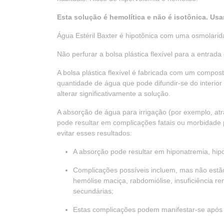
Esta solução é hemolítica e não é isotônica. Usa
Água Estéril Baxter é hipotônica com uma osmolari
Não perfurar a bolsa plástica flexível para a entrada 
A bolsa plástica flexível é fabricada com um compost
quantidade de água que pode difundir-se do interior 
alterar significativamente a solução.
A absorção de água para irrigação (por exemplo, atr
pode resultar em complicações fatais ou morbidade
evitar esses resultados:
A absorção pode resultar em hiponatremia, hip
Complicações possíveis incluem, mas não estão
hemólise maciça, rabdomiólise, insuficiência r
secundárias;
Estas complicações podem manifestar-se após o