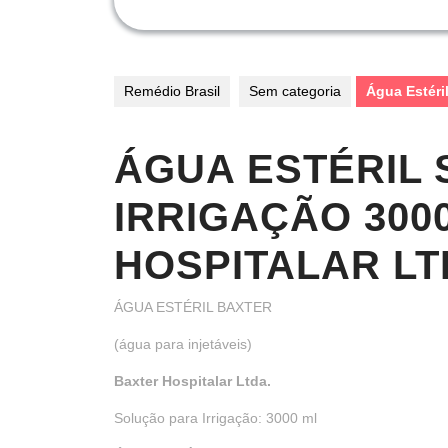
Remédio Brasil
Sem categoria
Água Estéril
ÁGUA ESTÉRIL
IRRIGAÇÃO 300
HOSPITALAR LT
ÁGUA ESTÉRIL BAXTER
(água para injetáveis)
Baxter Hospitalar Ltda.
Solução para Irrigação: 3000 ml