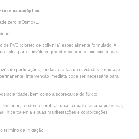
r técnica asséptica.
dade zero mOsmol/L.
de ar.
o de PVC (cloreto de polivinila) especialmente formulado. A
da bolsa para o invólucro protetor externo é insuficiente para
avés de perfurações, feridas abertas ou cavidades corporais)
 permanente. Intervenção imediata pode ser necessária para
oosmolaridade, bem como a sobrecarga do fluido;
 limitados, a edema cerebral, encefalopatia, edema pulmonar,
enal, hipercalemia e suas manifestações e complicações
 término da irrigação;