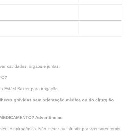
avar cavidades, órgãos e juntas.
TO?
Estéril Baxter para irrigação.
lheres grávidas sem orientação médica ou do cirurgião
MEDICAMENTO? Advertências
ril e apirogênico. Não injetar ou infundir por vias parenterais