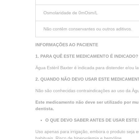
Osmolaridade de 0mOsm/L
Não contêm conservantes ou outros aditivos.
INFORMAÇÕES AO PACIENTE
1. PARA QUÊ ESTE MEDICAMENTO É INDICADO?
Água Estéril Baxter é indicada para distender e/ou l
2. QUANDO NÃO DEVO USAR ESTE MEDICAMEN
Não são conhecidas contraindicações ao uso da Água 
Este medicamento não deve ser utilizado por mu
dentista.
O QUE DEVO SABER ANTES DE USAR ESTE 
Uso apenas para irrigação, embora o produto seja esté
habituais. Risco de hipervolemia e hemólise.