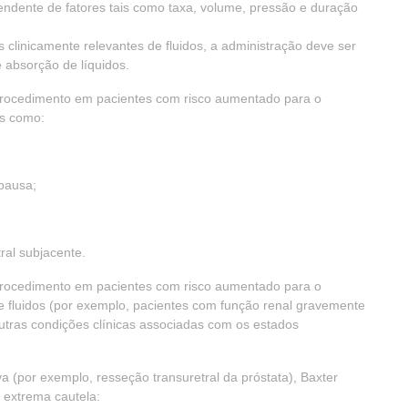
ndente de fatores tais como taxa, volume, pressão e duração
clinicamente relevantes de fluidos, a administração deve ser
e absorção de líquidos.
procedimento em pacientes com risco aumentado para o
is como:
pausa;
ral subjacente.
procedimento em pacientes com risco aumentado para o
fluidos (por exemplo, pacientes com função renal gravemente
tras condições clínicas associadas com os estados
a (por exemplo, resseção transuretral da próstata), Baxter
 extrema cautela: