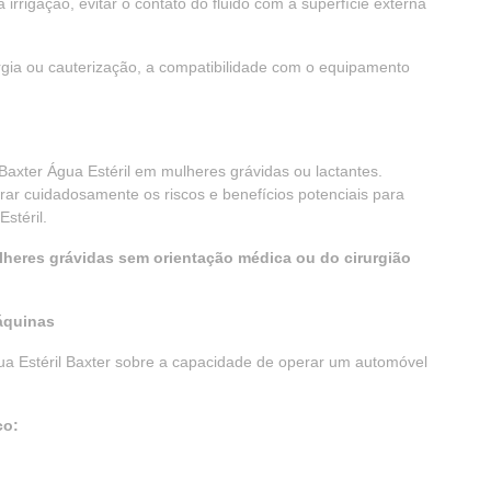
 irrigação, evitar o contato do fluido com a superfície externa
rgia ou cauterização, a compatibilidade com o equipamento
 Baxter Água Estéril em mulheres grávidas ou lactantes.
ar cuidadosamente os riscos e benefícios potenciais para
stéril.
lheres grávidas sem orientação médica ou do cirurgião
máquinas
a Estéril Baxter sobre a capacidade de operar um automóvel
co: