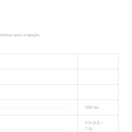
bolsas para irrigação.
………………………………………………………………
100 mL
5,5 (5,0 –
…………………………………………..
7,0)