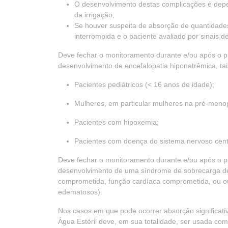
O desenvolvimento destas complicações é depe
da irrigação;
Se houver suspeita de absorção de quantidades 
interrompida e o paciente avaliado por sinais d
Deve fechar o monitoramento durante e/ou após o 
desenvolvimento de encefalopatia hiponatrêmica, ta
Pacientes pediátricos (< 16 anos de idade);
Mulheres, em particular mulheres na pré-meno
Pacientes com hipoxemia;
Pacientes com doença do sistema nervoso cent
Deve fechar o monitoramento durante e/ou após o 
desenvolvimento de uma síndrome de sobrecarga de 
comprometida, função cardíaca comprometida, ou ou
edematosos).
Nos casos em que pode ocorrer absorção significativ
Água Estéril deve, em sua totalidade, ser usada com