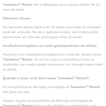
®
Tramadon
Retard
não é adequado para crianças abaixo de 12
anos de idade.
Pacientes idosos
Em pacientes idosos (acima de 75 anos) a excreção de tramadol
pode ser atrasada. Se isto é aplicável a você, seu médico pode
recomendar um intervalo prolongado entre as doses.
Insuficiência hepática ou renal grave/pacientes em diálise
Pacientes com insuficiência hepática e/ou renal não devem tomar
®
Tramadon
Retard
. Se no seu caso a insuficiência é leve ou
moderada, seu médico pode recomendar um intervalo maior entre
as doses.
®
Quando e como você deve tomar Tramadon
Retard?
®
Os comprimidos de liberação prolongada de
Tramadon
Retard
são para uso oral.
Sempre engula os comprimidos de liberação prolongada de
®
Tramadon
Retard
inteiros, não divididos ou mastigados, com