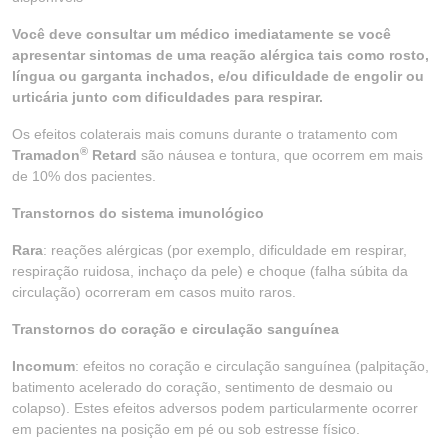
Você deve consultar um médico imediatamente se você
apresentar sintomas de uma reação alérgica tais como rosto,
língua ou garganta inchados, e/ou dificuldade de engolir ou
urticária junto com dificuldades para respirar.
Os efeitos colaterais mais comuns durante o tratamento com
®
Tramadon
Retard
são náusea e tontura, que ocorrem em mais
de 10% dos pacientes.
Transtornos do sistema imunológico
Rara
: reações alérgicas (por exemplo, dificuldade em respirar,
respiração ruidosa, inchaço da pele) e choque (falha súbita da
circulação) ocorreram em casos muito raros.
Transtornos do coração e circulação sanguínea
Incomum
: efeitos no coração e circulação sanguínea (palpitação,
batimento acelerado do coração, sentimento de desmaio ou
colapso). Estes efeitos adversos podem particularmente ocorrer
em pacientes na posição em pé ou sob estresse físico.