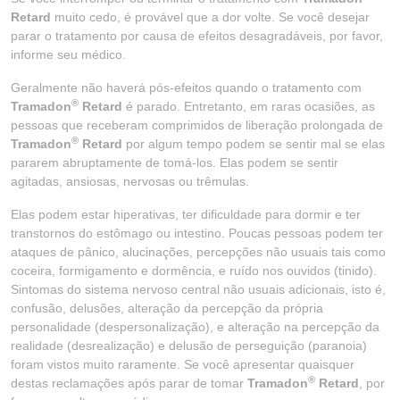
Retard
muito cedo, é provável que a dor volte. Se você desejar
parar o tratamento por causa de efeitos desagradáveis, por favor,
informe seu médico.
Geralmente não haverá pós-efeitos quando o tratamento com
®
Tramadon
Retard
é parado. Entretanto, em raras ocasiões, as
pessoas que receberam comprimidos de liberação prolongada de
®
Tramadon
Retard
por algum tempo podem se sentir mal se elas
pararem abruptamente de tomá-los. Elas podem se sentir
agitadas, ansiosas, nervosas ou trêmulas.
Elas podem estar hiperativas, ter dificuldade para dormir e ter
transtornos do estômago ou intestino. Poucas pessoas podem ter
ataques de pânico, alucinações, percepções não usuais tais como
coceira, formigamento e dormência, e ruído nos ouvidos (tinido).
Sintomas do sistema nervoso central não usuais adicionais, isto é,
confusão, delusões, alteração da percepção da própria
personalidade (despersonalização), e alteração na percepção da
realidade (desrealização) e delusão de perseguição (paranoia)
foram vistos muito raramente. Se você apresentar quaisquer
®
destas reclamações após parar de tomar
Tramadon
Retard
, por