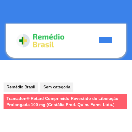
Skip
to
content
Skip
to
content
Open
Button
Remédio Brasil
Sem categoria
Tramadon® Retard Comprimido Revestido de Liberação
Prolongada 100 mg (Cristália Prod. Quím. Farm. Ltda.)