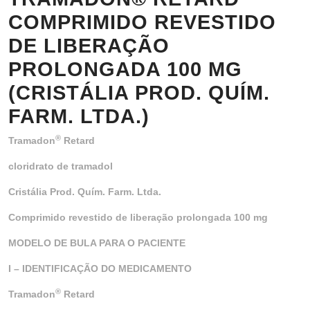
COMPRIMIDO REVESTIDO
DE LIBERAÇÃO
PROLONGADA 100 MG
(CRISTÁLIA PROD. QUÍM.
FARM. LTDA.)
®
Tramadon
Retard
cloridrato de tramadol
Cristália Prod. Quím. Farm. Ltda.
Comprimido revestido de liberação prolongada 100 mg
MODELO DE BULA PARA O PACIENTE
I – IDENTIFICAÇÃO DO MEDICAMENTO
®
Tramadon
Retard