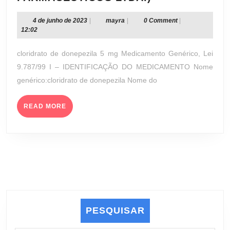
DE
DONEPEZILA
4
mayra
4 de junho de 2023
|
mayra
|
0 Comment
|
de
12:02
5
junho
MG
de
cloridrato de donepezila 5 mg Medicamento Genérico, Lei
(CRISTÁLIA
2023
9.787/99 I – IDENTIFICAÇÃO DO MEDICAMENTO Nome
PRODUTOS
genérico:cloridrato de donepezila Nome do
QUÍMICOS
FARMACÊUTI
READ
LTDA.)
READ MORE
MORE
PESQUISAR