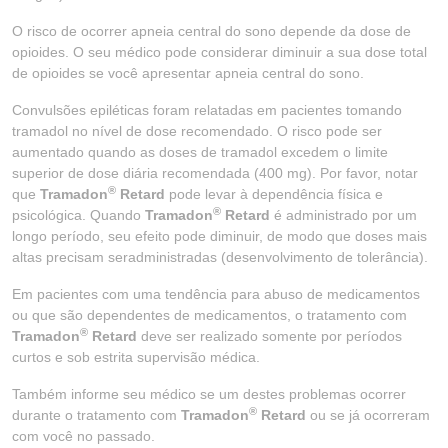
O risco de ocorrer apneia central do sono depende da dose de
opioides. O seu médico pode considerar diminuir a sua dose total
de opioides se você apresentar apneia central do sono.
Convulsões epiléticas foram relatadas em pacientes tomando
tramadol no nível de dose recomendado. O risco pode ser
aumentado quando as doses de tramadol excedem o limite
superior de dose diária recomendada (400 mg). Por favor, notar
®
que
Tramadon
Retard
pode levar à dependência física e
®
psicológica. Quando
Tramadon
Retard
é administrado por um
longo período, seu efeito pode diminuir, de modo que doses mais
altas precisam seradministradas (desenvolvimento de tolerância).
Em pacientes com uma tendência para abuso de medicamentos
ou que são dependentes de medicamentos, o tratamento com
®
Tramadon
Retard
deve ser realizado somente por períodos
curtos e sob estrita supervisão médica.
Também informe seu médico se um destes problemas ocorrer
®
durante o tratamento com
Tramadon
Retard
ou se já ocorreram
com você no passado.