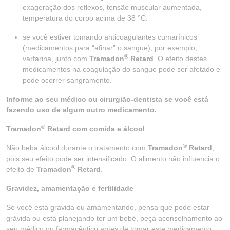
exageração dos reflexos, tensão muscular aumentada,
temperatura do corpo acima de 38 °C.
se você estiver tomando anticoagulantes cumarínicos
(medicamentos para “afinar” o sangue), por exemplo,
®
varfarina, junto com
Tramadon
Retard
. O efeito destes
medicamentos na coagulação do sangue pode ser afetado e
pode ocorrer sangramento.
Informe ao seu médico ou cirurgião-dentista se você está
fazendo uso de algum outro medicamento.
®
Tramadon
Retard com comida e álcool
®
Não beba álcool durante o tratamento com
Tramadon
Retard
,
pois seu efeito pode ser intensificado. O alimento não influencia o
®
efeito de
Tramadon
Retard
.
Gravidez, amamentação e fertilidade
Se você está grávida ou amamentando, pensa que pode estar
grávida ou está planejando ter um bebê, peça aconselhamento ao
seu médico ou farmacêutico antes de tomar este medicamento.