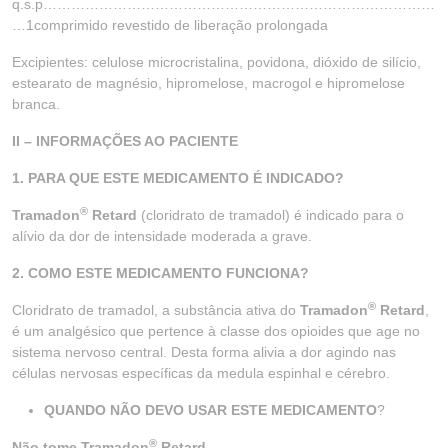
q.s.p…………………………………………………………………………
…1comprimido revestido de liberação prolongada
Excipientes: celulose microcristalina, povidona, dióxido de silício,
estearato de magnésio, hipromelose, macrogol e hipromelose
branca.
II – INFORMAÇÕES AO PACIENTE
1. PARA QUE ESTE MEDICAMENTO É INDICADO?
®
Tramadon
Retard
(cloridrato de tramadol) é indicado para o
alívio da dor de intensidade moderada a grave.
2. COMO ESTE MEDICAMENTO FUNCIONA?
®
Cloridrato de tramadol, a substância ativa do
Tramadon
Retard
,
é um analgésico que pertence à classe dos opioides que age no
sistema nervoso central. Desta forma alivia a dor agindo nas
células nervosas específicas da medula espinhal e cérebro.
QUANDO NÃO DEVO USAR ESTE MEDICAMENTO
?
®
Não tome Tramadon
Retard