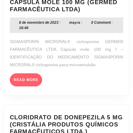
CÁPSULA MOLE 100 MG (GERMED
SIGMASPORIN
FARMACÊUTICA LTDA)
MICRORAL®
CÁPSULA
8
mayra
8 de novembro de 2023
|
mayra
|
0 Comment
|
de
18:46
MOLE
novembro
100
de
SIGMASPORIN MICRORAL® ciclosporina GERMED
MG
2023
FARMACÊUTICA LTDA Cápsula mole 100 mg I –
(GERMED
IDENTIFICAÇÃO DO MEDICAMENTO SIGMASPORIN
FARMACÊUTICA
MICRORAL® ciclosporina para microemulsão
LTDA)
READ
READ MORE
MORE
CLORIDRATO DE DONEPEZILA 5 MG
(CRISTÁLIA PRODUTOS QUÍMICOS
CLORIDRATO
FARMACÊUTICOS LTDA.)