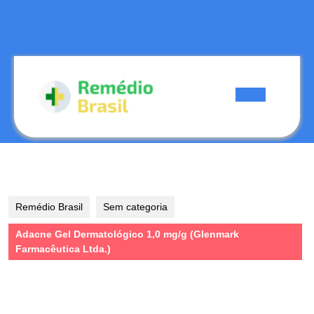
Skip
to
content
Skip
to
content
Open
Button
Remédio Brasil
Sem categoria
Adacne Gel Dermatológico 1,0 mg/g (Glenmark
Farmacêutica Ltda.)