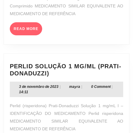
FARMACÊUTICA
Comprimido MEDICAMENTO SIMILAR EQUIVALENTE AO
NACIONAL
MEDICAMENTO DE REFERÊNCIA
S/A)
READ
READ MORE
MORE
PERLID SOLUÇÃO 1 MG/ML (PRATI-
PERLID
DONADUZZI)
SOLUÇÃO
1
3
mayra
3 de novembro de 2023
|
mayra
|
0 Comment
|
de
14:11
MG/ML
novembro
(PRATI-
de
Perlid (risperidona) Prati-Donaduzzi Solução 1 mg/mL I –
DONADUZZI)
2023
IDENTIFICAÇÃO DO MEDICAMENTO Perlid risperidona
MEDICAMENTO SIMILAR EQUIVALENTE AO
MEDICAMENTO DE REFERÊNCIA