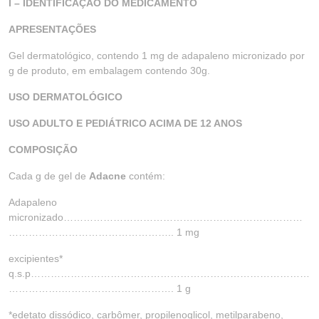
I – IDENTIFICAÇÃO DO MEDICAMENTO
APRESENTAÇÕES
Gel dermatológico, contendo 1 mg de adapaleno micronizado por
g de produto, em embalagem contendo 30g.
USO DERMATOLÓGICO
USO ADULTO E PEDIÁTRICO ACIMA DE 12 ANOS
COMPOSIÇÃO
Cada g de gel de
Adacne
contém:
Adapaleno
micronizado………………………………………………………………
………………………………………….. 1 mg
excipientes*
q.s.p…………………………………………………………………………
…………….……………………………. 1 g
*edetato dissódico, carbômer, propilenoglicol, metilparabeno,