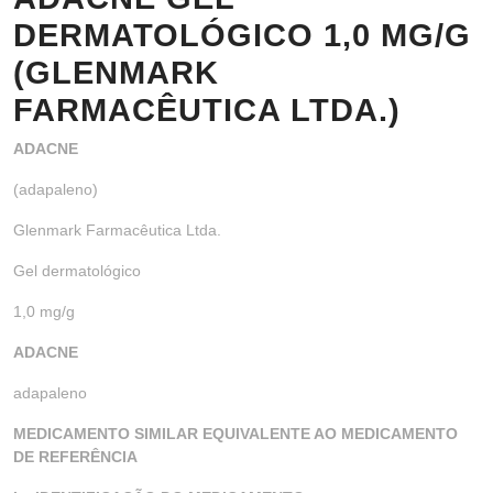
DERMATOLÓGICO 1,0 MG/G
(GLENMARK
FARMACÊUTICA LTDA.)
ADACNE
(adapaleno)
Glenmark Farmacêutica Ltda.
Gel dermatológico
1,0 mg/g
ADACNE
adapaleno
MEDICAMENTO SIMILAR EQUIVALENTE AO MEDICAMENTO
DE REFERÊNCIA