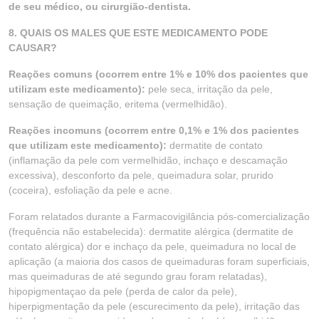
de seu médico, ou cirurgião-dentista.
8. QUAIS OS MALES QUE ESTE MEDICAMENTO PODE
CAUSAR?
Reações comuns (ocorrem entre 1% e 10% dos pacientes que
utilizam este medicamento):
pele seca, irritação da pele,
sensação de queimação, eritema (vermelhidão).
Reações incomuns (ocorrem entre 0,1% e 1% dos pacientes
que utilizam este medicamento):
dermatite de contato
(inflamação da pele com vermelhidão, inchaço e descamação
excessiva), desconforto da pele, queimadura solar, prurido
(coceira), esfoliação da pele e acne.
Foram relatados durante a Farmacovigilância pós-comercialização
(frequência não estabelecida): dermatite alérgica (dermatite de
contato alérgica) dor e inchaço da pele, queimadura no local de
aplicação (a maioria dos casos de queimaduras foram superficiais,
mas queimaduras de até segundo grau foram relatadas),
hipopigmentaçao da pele (perda de calor da pele),
hiperpigmentação da pele (escurecimento da pele), irritação das