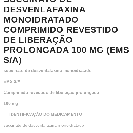
DESVENLAFAXINA
MONOIDRATADO
COMPRIMIDO REVESTIDO
DE LIBERAÇÃO
PROLONGADA 100 MG (EMS
S/A)
succinato de desvenlafaxina monoidratado
EMS S/A
Comprimido revestido de liberação prolongada
100 mg
I – IDENTIFICAÇÃO DO MEDICAMENTO
succinato de desvenlafaxina monoidratado