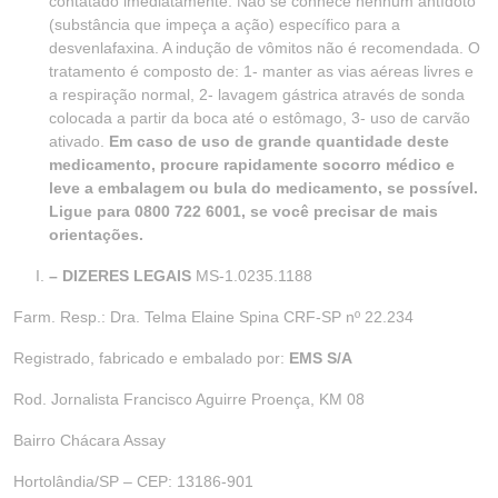
contatado imediatamente. Não se conhece nenhum antídoto
(substância que impeça a ação) específico para a
desvenlafaxina. A indução de vômitos não é recomendada. O
tratamento é composto de: 1- manter as vias aéreas livres e
a respiração normal, 2- lavagem gástrica através de sonda
colocada a partir da boca até o estômago, 3- uso de carvão
ativado.
Em caso de uso de grande quantidade deste
medicamento, procure rapidamente socorro
médico e
leve a embalagem ou bula do medicamento, se possível.
Ligue para 0800 722 6001, se você precisar de mais
orientações.
– DIZERES LEGAIS
MS-1.0235.1188
Farm. Resp.: Dra. Telma Elaine Spina CRF-SP nº 22.234
Registrado, fabricado e embalado por:
EMS S/A
Rod. Jornalista Francisco Aguirre Proença, KM 08
Bairro Chácara Assay
Hortolândia/SP – CEP: 13186-901