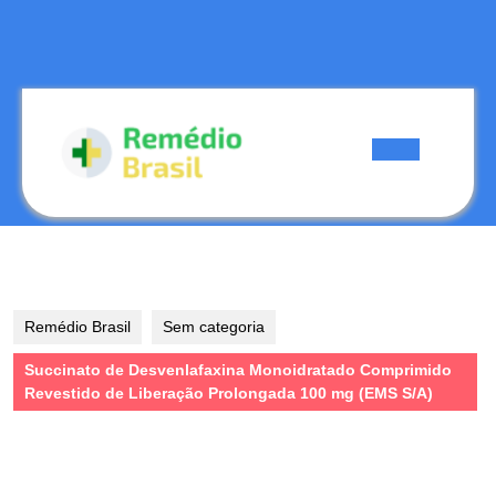
Skip
to
content
Skip
to
content
Open
Button
Remédio Brasil
Sem categoria
Succinato de Desvenlafaxina Monoidratado Comprimido
Revestido de Liberação Prolongada 100 mg (EMS S/A)