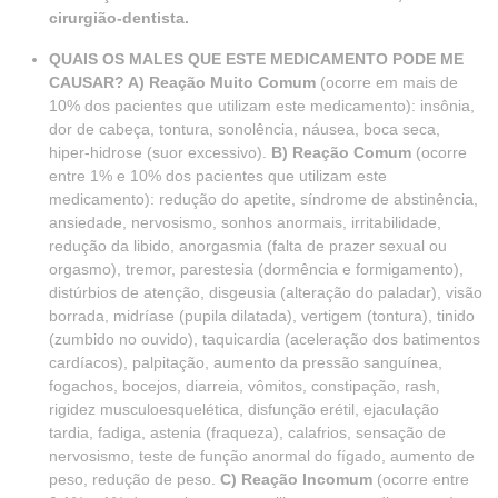
cirurgião-dentista.
QUAIS OS MALES QUE ESTE MEDICAMENTO PODE ME
CAUSAR? A) Reação Muito Comum
(ocorre em mais de
10% dos pacientes que utilizam este medicamento): insônia,
dor de cabeça, tontura, sonolência, náusea, boca seca,
hiper-hidrose (suor excessivo).
B) Reação Comum
(ocorre
entre 1% e 10% dos pacientes que utilizam este
medicamento): redução do apetite, síndrome de abstinência,
ansiedade, nervosismo, sonhos anormais, irritabilidade,
redução da libido, anorgasmia (falta de prazer sexual ou
orgasmo), tremor, parestesia (dormência e formigamento),
distúrbios de atenção, disgeusia (alteração do paladar), visão
borrada, midríase (pupila dilatada), vertigem (tontura), tinido
(zumbido no ouvido), taquicardia (aceleração dos batimentos
cardíacos), palpitação, aumento da pressão sanguínea,
fogachos, bocejos, diarreia, vômitos, constipação, rash,
rigidez musculoesquelética, disfunção erétil, ejaculação
tardia, fadiga, astenia (fraqueza), calafrios, sensação de
nervosismo, teste de função anormal do fígado, aumento de
peso, redução de peso.
C) Reação Incomum
(ocorre entre