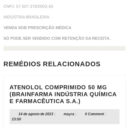
CNPJ: 57.507.378/0003-65
INDÚSTRIA BRASILEIRA
VENDA SOB PRESCRIÇÃO MÉDICA
SÓ PODE SER VENDIDO COM RETENÇÃO DA RECEITA.
REMÉDIOS RELACIONADOS
ATENOLOL COMPRIMIDO 50 MG
(BRAINFARMA INDÚSTRIA QUÍMICA
ATENOLOL
E FARMACÊUTICA S.A.)
COMPRIMIDO
50
14
mayra
14 de agosto de 2023
|
mayra
|
0 Comment
|
de
23:50
MG
agosto
(BRAINFARMA