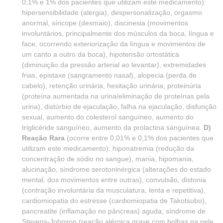
0,1% e 1% dos pacientes que utilizam este medicamento):
hipersensibilidade (alergia), despersonalização, orgasmo
anormal, síncope (desmaio), discinesia (movimentos
involuntários, principalmente dos músculos da boca, língua e
face, ocorrendo exteriorização da língua e movimentos de
um canto a outro da boca), hipotensão ortostática
(diminuição da pressão arterial ao levantar), extremidades
frias, epistaxe (sangramento nasal), alopecia (perda de
cabelo), retenção urinária, hesitação urinária, proteinúria
(proteína aumentada na urina/eliminação de proteínas pela
urina), distúrbio de ejaculação, falha na ejaculação, disfunção
sexual, aumento do colesterol sanguíneo, aumento do
triglicéride sanguíneo, aumento da prolactina sanguínea.
D)
Reação Rara
(ocorre entre 0,01% e 0,1% dos pacientes que
utilizam este medicamento): hiponatremia (redução da
concentração de sódio no sangue), mania, hipomania,
alucinação, síndrome serotoninérgica (alterações do estado
mental, dos movimentos entre outras), convulsão, distonia
(contração involuntária da musculatura, lenta e repetitiva),
cardiomiopatia do estresse (cardiomiopatia de Takotsubo),
pancreatite (inflamação no pâncreas) aguda, síndrome de
Stevens-Johnson (reação alérgica grave com bolhas na pele