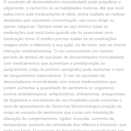
O succinato de desvenlafaxina monoidratado pode prejudicar o
julgamento, o raciocínio ou as habilidades motoras. Até que você
saiba como este medicamento te afeta, tenha cuidado ao realizar
atividades que requeiram concentração, tais como dirigir ou
operar máquinas. Sempre avise ao seu médico todas as
medicações que você toma quando ele for prescrever uma
medicação nova. O médico precisa avaliar se as medicações
reagem entre si alterando a sua ação, ou da outra; isso se chama
interação medicamentosa. O uso concomitante (no mesmo
período de tempo) de succinato de desvenlafaxina monoidratado
com medicamentos que aumentam a predisposição ao
sangramento (veja no primeiro parágrafo) pode aumentar o risco
de sangramentos espontâneos. O uso de succinato de
desvenlafaxina monoidratado com outros medicamentos que
podem aumentar a quantidade de serotonina no organismo
(outros antidepressivos, antipsicóticos, anfetaminas, antagonistas
da dopamina e anestésicos de uso hospitalar) pode aumentar o
risco de aparecimento da Síndrome Serotoninérgica (reação do
corpo ao excesso de serotonina que cursa com inquietação,
alteração do comportamento, rigidez muscular, aumento da
temperatura, aumento da velocidade dos reflexos e tremores; que
pode ser fatal). O succinato de desvenlafaxina monoidratado age