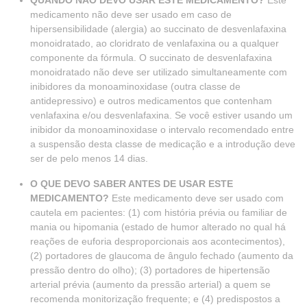
QUANDO NÃO DEVO USAR ESTE MEDICAMENTO?
Este
medicamento não deve ser usado em caso de
hipersensibilidade (alergia) ao succinato de desvenlafaxina
monoidratado, ao cloridrato de venlafaxina ou a qualquer
componente da fórmula. O succinato de desvenlafaxina
monoidratado não deve ser utilizado simultaneamente com
inibidores da monoaminoxidase (outra classe de
antidepressivo) e outros medicamentos que contenham
venlafaxina e/ou desvenlafaxina. Se você estiver usando um
inibidor da monoaminoxidase o intervalo recomendado entre
a suspensão desta classe de medicação e a introdução deve
ser de pelo menos 14 dias.
O QUE DEVO SABER ANTES DE USAR ESTE
MEDICAMENTO?
Este medicamento deve ser usado com
cautela em pacientes: (1) com história prévia ou familiar de
mania ou hipomania (estado de humor alterado no qual há
reações de euforia desproporcionais aos acontecimentos),
(2) portadores de glaucoma de ângulo fechado (aumento da
pressão dentro do olho); (3) portadores de hipertensão
arterial prévia (aumento da pressão arterial) a quem se
recomenda monitorização frequente; e (4) predispostos a