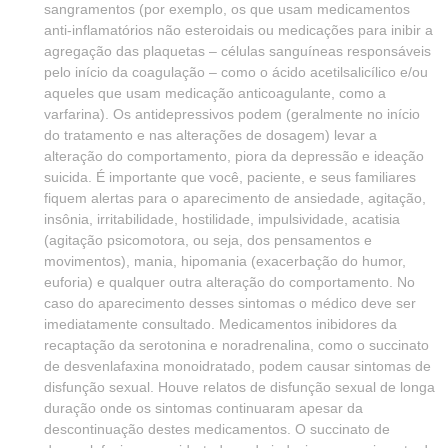
sangramentos (por exemplo, os que usam medicamentos
anti-inflamatórios não esteroidais ou medicações para inibir a
agregação das plaquetas – células sanguíneas responsáveis
pelo início da coagulação – como o ácido acetilsalicílico e/ou
aqueles que usam medicação anticoagulante, como a
varfarina). Os antidepressivos podem (geralmente no início
do tratamento e nas alterações de dosagem) levar a
alteração do comportamento, piora da depressão e ideação
suicida. É importante que você, paciente, e seus familiares
fiquem alertas para o aparecimento de ansiedade, agitação,
insônia, irritabilidade, hostilidade, impulsividade, acatisia
(agitação psicomotora, ou seja, dos pensamentos e
movimentos), mania, hipomania (exacerbação do humor,
euforia) e qualquer outra alteração do comportamento. No
caso do aparecimento desses sintomas o médico deve ser
imediatamente consultado. Medicamentos inibidores da
recaptação da serotonina e noradrenalina, como o succinato
de desvenlafaxina monoidratado, podem causar sintomas de
disfunção sexual. Houve relatos de disfunção sexual de longa
duração onde os sintomas continuaram apesar da
descontinuação destes medicamentos. O succinato de