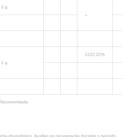
1 g
–
2222,22%
1 g
a Recomendada
ema imunológico. Auxiliar na recuperação durante o período