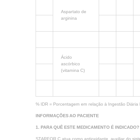
Aspartato de
arginina
Ácido
ascórbico
(vitamina C)
% IDR = Porcentagem em relação à Ingestão Diári
INFORMAÇÕES AO PACIENTE
1. PARA QUÊ ESTE MEDICAMENTO É INDICADO?
STARFOR C atua como antioxidante, auxiliar do sist