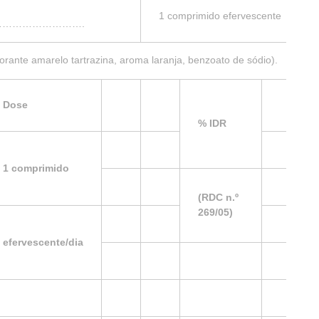
1 comprimido efervescente
……………………….
corante amarelo tartrazina, aroma laranja, benzoato de sódio).
Dose
% IDR
1 comprimido
(RDC n.º
269/05)
efervescente/dia