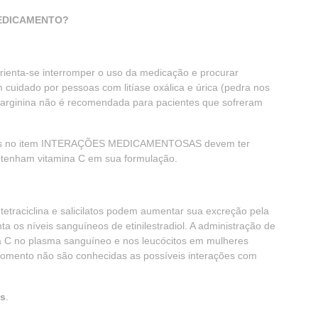
MEDICAMENTO?
rienta-se interromper o uso da medicação e procurar
uidado por pessoas com litíase oxálica e úrica (pedra nos
 A arginina não é recomendada para pacientes que sofreram
ados no item INTERAÇÕES MEDICAMENTOSAS devem ter
tenham vitamina C em sua formulação.
tetraciclina e salicilatos podem aumentar sua excreção pela
a os níveis sanguíneos de etinilestradiol. A administração de
ina C no plasma sanguíneo e nos leucócitos em mulheres
 momento não são conhecidas as possíveis interações com
as
.