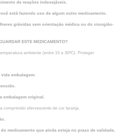
cimento de reações indesejáveis.
 você está fazendo uso de algum outro medicamento.
lheres grávidas sem orientação médica ou do cirurgião-
 GUARDAR ESTE MEDICAMENTO?
temperatura ambiente (entre 15 e 30ºC). Proteger
: vide embalagem.
vencido.
a embalagem original.
comprimido efervescente de cor laranja.
to.
o medicamento que ainda esteja no prazo de validade,