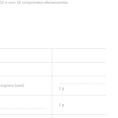
 10 e com 16 comprimidos efervescentes.
…………………………………………
 arginina base)
1 g
1 g
……………………………….