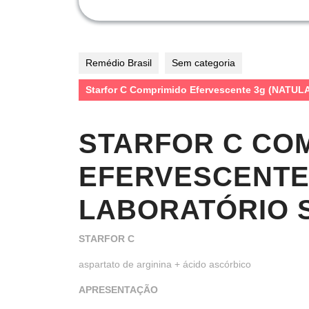
Remédio Brasil
Sem categoria
Starfor C Comprimido Efervescente 3g (NAT
STARFOR C CO
EFERVESCENTE
LABORATÓRIO 
STARFOR C
aspartato de arginina + ácido ascórbico
APRESENTAÇÃO