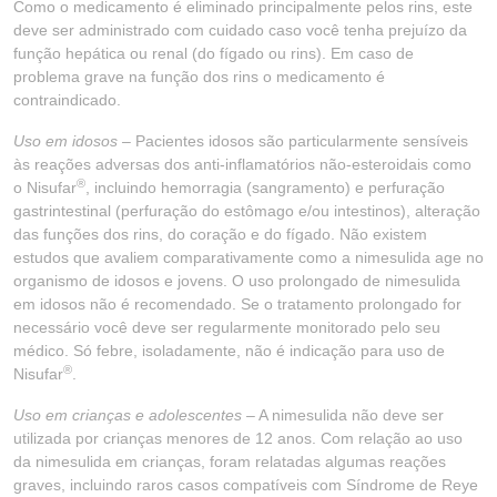
Como o medicamento é eliminado principalmente pelos rins, este
deve ser administrado com cuidado caso você tenha prejuízo da
função hepática ou renal (do fígado ou rins). Em caso de
problema grave na função dos rins o medicamento é
contraindicado.
Uso em idosos –
Pacientes idosos são particularmente sensíveis
às reações adversas dos anti-inflamatórios não-esteroidais como
®
o Nisufar
, incluindo hemorragia (sangramento) e perfuração
gastrintestinal (perfuração do estômago e/ou intestinos), alteração
das funções dos rins, do coração e do fígado. Não existem
estudos que avaliem comparativamente como a nimesulida age no
organismo de idosos e jovens. O uso prolongado de nimesulida
em idosos não é recomendado. Se o tratamento prolongado for
necessário você deve ser regularmente monitorado pelo seu
médico. Só febre, isoladamente, não é indicação para uso de
®
Nisufar
.
Uso em crianças e adolescentes –
A nimesulida não deve ser
utilizada por crianças menores de 12 anos. Com relação ao uso
da nimesulida em crianças, foram relatadas algumas reações
graves, incluindo raros casos compatíveis com Síndrome de Reye