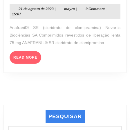
SR
CO
21
mayra
21 de agosto de 2023
|
mayra
|
0 Comment
|
de
15:07
RE
agosto
DE
de
Anafranil® SR (cloridrato de clomipramina) Novartis
LI
2023
Biociências SA Comprimidos revestidos de liberação lenta
LE
75 mg ANAFRANIL® SR cloridrato de clomipramina
75
M
READ
(N
READ MORE
MORE
BI
SA
PESQUISAR