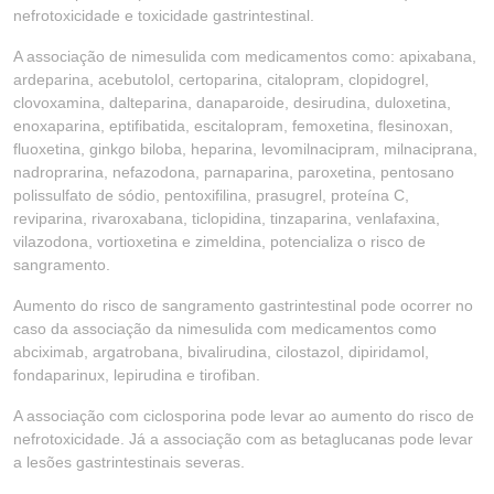
nefrotoxicidade e toxicidade gastrintestinal.
A associação de nimesulida com medicamentos como: apixabana,
ardeparina, acebutolol, certoparina, citalopram, clopidogrel,
clovoxamina, dalteparina, danaparoide, desirudina, duloxetina,
enoxaparina, eptifibatida, escitalopram, femoxetina, flesinoxan,
fluoxetina, ginkgo biloba, heparina, levomilnacipram, milnaciprana,
nadroprarina, nefazodona, parnaparina, paroxetina, pentosano
polissulfato de sódio, pentoxifilina, prasugrel, proteína C,
reviparina, rivaroxabana, ticlopidina, tinzaparina, venlafaxina,
vilazodona, vortioxetina e zimeldina, potencializa o risco de
sangramento.
Aumento do risco de sangramento gastrintestinal pode ocorrer no
caso da associação da nimesulida com medicamentos como
abciximab, argatrobana, bivalirudina, cilostazol, dipiridamol,
fondaparinux, lepirudina e tirofiban.
A associação com ciclosporina pode levar ao aumento do risco de
nefrotoxicidade. Já a associação com as betaglucanas pode levar
a lesões gastrintestinais severas.