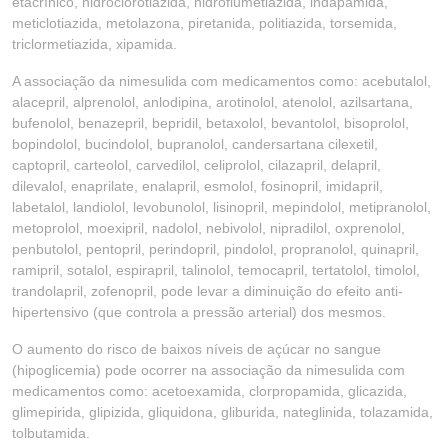
etacrínico, hidroclorotiazida, hidroflumetiazida, indapamida,
meticlotiazida, metolazona, piretanida, politiazida, torsemida,
triclormetiazida, xipamida.
A associação da nimesulida com medicamentos como: acebutalol,
alacepril, alprenolol, anlodipina, arotinolol, atenolol, azilsartana,
bufenolol, benazepril, bepridil, betaxolol, bevantolol, bisoprolol,
bopindolol, bucindolol, bupranolol, candersartana cilexetil,
captopril, carteolol, carvedilol, celiprolol, cilazapril, delapril,
dilevalol, enaprilate, enalapril, esmolol, fosinopril, imidapril,
labetalol, landiolol, levobunolol, lisinopril, mepindolol, metipranolol,
metoprolol, moexipril, nadolol, nebivolol, nipradilol, oxprenolol,
penbutolol, pentopril, perindopril, pindolol, propranolol, quinapril,
ramipril, sotalol, espirapril, talinolol, temocapril, tertatolol, timolol,
trandolapril, zofenopril, pode levar a diminuição do efeito anti-
hipertensivo (que controla a pressão arterial) dos mesmos.
O aumento do risco de baixos níveis de açúcar no sangue
(hipoglicemia) pode ocorrer na associação da nimesulida com
medicamentos como: acetoexamida, clorpropamida, glicazida,
glimepirida, glipizida, gliquidona, gliburida, nateglinida, tolazamida,
tolbutamida.