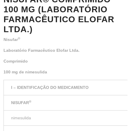
100 MG (LABORATÓRIO
FARMACÊUTICO ELOFAR
LTDA.)
®
Nisufar
Laboratório Farmacêutico Elofar Ltda.
Comprimido
100 mg de nimesulida
I – IDENTIFICAÇÃO DO MEDICAMENTO
®
NISUFAR
nimesulida