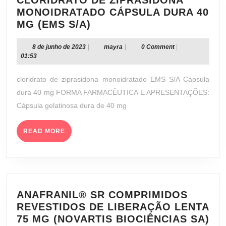
CLORIDRATO DE ZIPRASIDONA
MONOIDRATADO CÁPSULA DURA 40
CLORIDRATO
MG (EMS S/A)
DE
ZIPRASIDONA
8
mayra
8 de junho de 2023
|
mayra
|
0 Comment
|
de
01:53
MONOIDRATADO
junho
CÁPSULA
de
cloridrato de ziprasidona monoidratado EMS S/A Cápsula
DURA
2023
dura 40 mg FORMA FARMACÊUTICA E APRESENTAÇÕES:
40
Cápsula gelatinosa dura de 40 mg
MG
(EMS
READ
S/A)
READ MORE
MORE
ANAFRANIL® SR COMPRIMIDOS
REVESTIDOS DE LIBERAÇÃO LENTA
AN
75 MG (NOVARTIS BIOCIÊNCIAS SA)