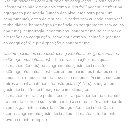
Uso em pacientes com distúrbios de coagulação –
Como os anti-
®
inflamatórios não-esteroidais como o Nisufar
podem interferir na
agregação plaquetária (junção das plaquetas para parar um
sangramento), estes devem ser utilizados com cuidado caso você
tenha diátese hemorrágica (tendência ao sangramento sem causa
aparente), hemorragia intracraniana (sangramento no cérebro) e
alterações da coagulação, como por exemplo, hemofilia (doença
da coagulação) e predisposição a sangramento.
Uso em pacientes com distúrbios gastrintestinais (problemas no
estômago e/ou intestinos) –
Em raras situações, nas quais
ulcerações (feridas) ou sangramentos gastrintestinais (do
estômago e/ou intestinos) ocorrem em pacientes tratados com
nimesulida, o medicamento deve ser suspenso. Assim como com
outros anti-inflamatórios não-esteroidais (AINEs), sangramento
gastrintestinal (do estômago e/ou intestinos) ou
ulceração/perfuração podem ocorrer a qualquer tempo durante o
tratamento, com ou sem sintomas de aviso ou história anterior de
eventos gastrintestinais (do estômago e/ou intestinos). Caso
ocorra sangramento gastrintestinal ou ulceração, o tratamento
deverá ser interrompido.