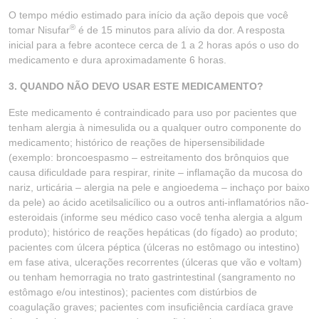
O tempo médio estimado para início da ação depois que você
®
tomar Nisufar
é de 15 minutos para alívio da dor. A resposta
inicial para a febre acontece cerca de 1 a 2 horas após o uso do
medicamento e dura aproximadamente 6 horas.
3. QUANDO NÃO DEVO USAR ESTE MEDICAMENTO?
Este medicamento é contraindicado para uso por pacientes que
tenham alergia à nimesulida ou a qualquer outro componente do
medicamento; histórico de reações de hipersensibilidade
(exemplo: broncoespasmo – estreitamento dos brônquios que
causa dificuldade para respirar, rinite – inflamação da mucosa do
nariz, urticária – alergia na pele e angioedema – inchaço por baixo
da pele) ao ácido acetilsalicílico ou a outros anti-inflamatórios não-
esteroidais (informe seu médico caso você tenha alergia a algum
produto); histórico de reações hepáticas (do fígado) ao produto;
pacientes com úlcera péptica (úlceras no estômago ou intestino)
em fase ativa, ulcerações recorrentes (úlceras que vão e voltam)
ou tenham hemorragia no trato gastrintestinal (sangramento no
estômago e/ou intestinos); pacientes com distúrbios de
coagulação graves; pacientes com insuficiência cardíaca grave