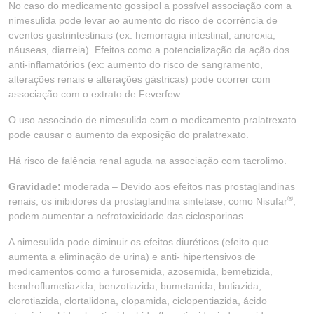
No caso do medicamento gossipol a possível associação com a
nimesulida pode levar ao aumento do risco de ocorrência de
eventos gastrintestinais (ex: hemorragia intestinal, anorexia,
náuseas, diarreia). Efeitos como a potencialização da ação dos
anti-inflamatórios (ex: aumento do risco de sangramento,
alterações renais e alterações gástricas) pode ocorrer com
associação com o extrato de Feverfew.
O uso associado de nimesulida com o medicamento pralatrexato
pode causar o aumento da exposição do pralatrexato.
Há risco de falência renal aguda na associação com tacrolimo.
Gravidade:
moderada – Devido aos efeitos nas prostaglandinas
®
renais, os inibidores da prostaglandina sintetase, como Nisufar
,
podem aumentar a nefrotoxicidade das ciclosporinas.
A nimesulida pode diminuir os efeitos diuréticos (efeito que
aumenta a eliminação de urina) e anti- hipertensivos de
medicamentos como a furosemida, azosemida, bemetizida,
bendroflumetiazida, benzotiazida, bumetanida, butiazida,
clorotiazida, clortalidona, clopamida, ciclopentiazida, ácido