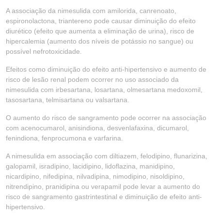
A associação da nimesulida com amilorida, canrenoato,
espironolactona, triantereno pode causar diminuição do efeito
diurético (efeito que aumenta a eliminação de urina), risco de
hipercalemia (aumento dos níveis de potássio no sangue) ou
possível nefrotoxicidade.
Efeitos como diminuição do efeito anti-hipertensivo e aumento de
risco de lesão renal podem ocorrer no uso associado da
nimesulida com irbesartana, losartana, olmesartana medoxomil,
tasosartana, telmisartana ou valsartana.
O aumento do risco de sangramento pode ocorrer na associação
com acenocumarol, anisindiona, desvenlafaxina, dicumarol,
fenindiona, fenprocumona e varfarina.
A nimesulida em associação com diltiazem, felodipino, flunarizina,
galopamil, isradipino, lacidipino, lidoflazina, manidipino,
nicardipino, nifedipina, nilvadipina, nimodipino, nisoldipino,
nitrendipino, pranidipina ou verapamil pode levar a aumento do
risco de sangramento gastrintestinal e diminuição de efeito anti-
hipertensivo.