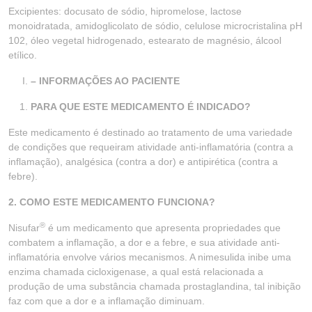
Excipientes: docusato de sódio, hipromelose, lactose
monoidratada, amidoglicolato de sódio, celulose microcristalina pH
102, óleo vegetal hidrogenado, estearato de magnésio, álcool
etílico.
– INFORMAÇÕES AO PACIENTE
PARA QUE ESTE MEDICAMENTO É INDICADO?
Este medicamento é destinado ao tratamento de uma variedade
de condições que requeiram atividade anti-inflamatória (contra a
inflamação), analgésica (contra a dor) e antipirética (contra a
febre).
2. COMO ESTE MEDICAMENTO FUNCIONA?
®
Nisufar
é um medicamento que apresenta propriedades que
combatem a inflamação, a dor e a febre, e sua atividade anti-
inflamatória envolve vários mecanismos. A nimesulida inibe uma
enzima chamada cicloxigenase, a qual está relacionada a
produção de uma substância chamada prostaglandina, tal inibição
faz com que a dor e a inflamação diminuam.