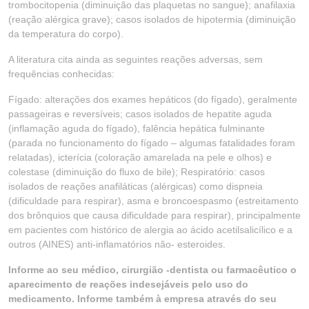
trombocitopenia (diminuição das plaquetas no sangue); anafilaxia
(reação alérgica grave); casos isolados de hipotermia (diminuição
da temperatura do corpo).
A literatura cita ainda as seguintes reações adversas, sem
frequências conhecidas:
Fígado: alterações dos exames hepáticos (do fígado), geralmente
passageiras e reversíveis; casos isolados de hepatite aguda
(inflamação aguda do fígado), falência hepática fulminante
(parada no funcionamento do fígado – algumas fatalidades foram
relatadas), icterícia (coloração amarelada na pele e olhos) e
colestase (diminuição do fluxo de bile); Respiratório: casos
isolados de reações anafiláticas (alérgicas) como dispneia
(dificuldade para respirar), asma e broncoespasmo (estreitamento
dos brônquios que causa dificuldade para respirar), principalmente
em pacientes com histórico de alergia ao ácido acetilsalicílico e a
outros (AINES) anti-inflamatórios não- esteroides.
Informe ao seu médico, cirurgião -dentista ou farmacêutico o
aparecimento de reações indesejáveis pelo uso do
medicamento. Informe também à empresa através do seu