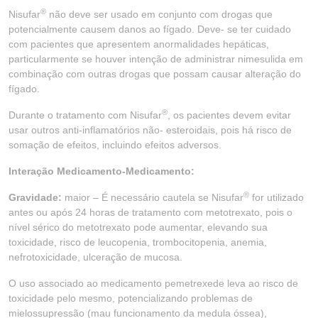
®
Nisufar
não deve ser usado em conjunto com drogas que
potencialmente causem danos ao fígado. Deve- se ter cuidado
com pacientes que apresentem anormalidades hepáticas,
particularmente se houver intenção de administrar nimesulida em
combinação com outras drogas que possam causar alteração do
fígado.
®
Durante o tratamento com Nisufar
, os pacientes devem evitar
usar outros anti-inflamatórios não- esteroidais, pois há risco de
somação de efeitos, incluindo efeitos adversos.
Interação Medicamento-Medicamento:
®
Gravidade:
maior – É necessário cautela se Nisufar
for utilizado
antes ou após 24 horas de tratamento com metotrexato, pois o
nível sérico do metotrexato pode aumentar, elevando sua
toxicidade, risco de leucopenia, trombocitopenia, anemia,
nefrotoxicidade, ulceração de mucosa.
O uso associado ao medicamento pemetrexede leva ao risco de
toxicidade pelo mesmo, potencializando problemas de
mielossupressão (mau funcionamento da medula óssea),