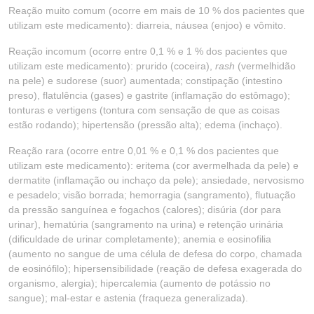
Reação muito comum (ocorre em mais de 10 % dos pacientes que
utilizam este medicamento): diarreia, náusea (enjoo) e vômito.
Reação incomum (ocorre entre 0,1 % e 1 % dos pacientes que
utilizam este medicamento): prurido (coceira),
rash
(vermelhidão
na pele) e sudorese (suor) aumentada; constipação (intestino
preso), flatulência (gases) e gastrite (inflamação do estômago);
tonturas e vertigens (tontura com sensação de que as coisas
estão rodando); hipertensão (pressão alta); edema (inchaço).
Reação rara (ocorre entre 0,01 % e 0,1 % dos pacientes que
utilizam este medicamento): eritema (cor avermelhada da pele) e
dermatite (inflamação ou inchaço da pele); ansiedade, nervosismo
e pesadelo; visão borrada; hemorragia (sangramento), flutuação
da pressão sanguínea e fogachos (calores); disúria (dor para
urinar), hematúria (sangramento na urina) e retenção urinária
(dificuldade de urinar completamente); anemia e eosinofilia
(aumento no sangue de uma célula de defesa do corpo, chamada
de eosinófilo); hipersensibilidade (reação de defesa exagerada do
organismo, alergia); hipercalemia (aumento de potássio no
sangue); mal-estar e astenia (fraqueza generalizada).