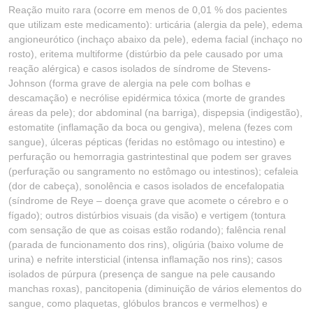
Reação muito rara (ocorre em menos de 0,01 % dos pacientes
que utilizam este medicamento): urticária (alergia da pele), edema
angioneurótico (inchaço abaixo da pele), edema facial (inchaço no
rosto), eritema multiforme (distúrbio da pele causado por uma
reação alérgica) e casos isolados de síndrome de Stevens-
Johnson (forma grave de alergia na pele com bolhas e
descamação) e necrólise epidérmica tóxica (morte de grandes
áreas da pele); dor abdominal (na barriga), dispepsia (indigestão),
estomatite (inflamação da boca ou gengiva), melena (fezes com
sangue), úlceras pépticas (feridas no estômago ou intestino) e
perfuração ou hemorragia gastrintestinal que podem ser graves
(perfuração ou sangramento no estômago ou intestinos); cefaleia
(dor de cabeça), sonolência e casos isolados de encefalopatia
(síndrome de Reye – doença grave que acomete o cérebro e o
fígado); outros distúrbios visuais (da visão) e vertigem (tontura
com sensação de que as coisas estão rodando); falência renal
(parada de funcionamento dos rins), oligúria (baixo volume de
urina) e nefrite intersticial (intensa inflamação nos rins); casos
isolados de púrpura (presença de sangue na pele causando
manchas roxas), pancitopenia (diminuição de vários elementos do
sangue, como plaquetas, glóbulos brancos e vermelhos) e