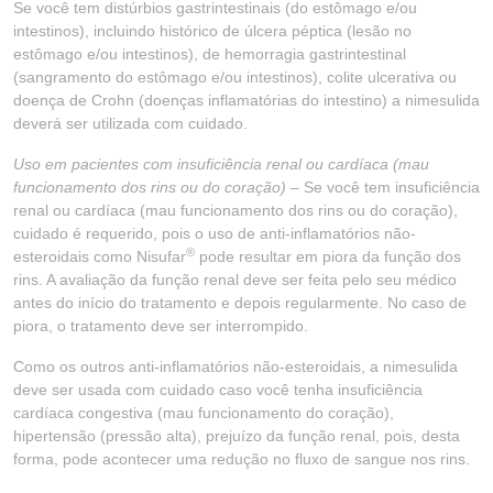
Se você tem distúrbios gastrintestinais (do estômago e/ou
intestinos), incluindo histórico de úlcera péptica (lesão no
estômago e/ou intestinos), de hemorragia gastrintestinal
(sangramento do estômago e/ou intestinos), colite ulcerativa ou
doença de Crohn (doenças inflamatórias do intestino) a nimesulida
deverá ser utilizada com cuidado.
Uso em pacientes com insuficiência renal ou cardíaca (mau
funcionamento dos rins ou do coração) –
Se você tem insuficiência
renal ou cardíaca (mau funcionamento dos rins ou do coração),
cuidado é requerido, pois o uso de anti-inflamatórios não-
®
esteroidais como Nisufar
pode resultar em piora da função dos
rins. A avaliação da função renal deve ser feita pelo seu médico
antes do início do tratamento e depois regularmente. No caso de
piora, o tratamento deve ser interrompido.
Como os outros anti-inflamatórios não-esteroidais, a nimesulida
deve ser usada com cuidado caso você tenha insuficiência
cardíaca congestiva (mau funcionamento do coração),
hipertensão (pressão alta), prejuízo da função renal, pois, desta
forma, pode acontecer uma redução no fluxo de sangue nos rins.