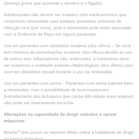
(doença grave que acomete o cérebro e o fígado).
Adolescentes não devem ser tratados com medicamentos que
contenham nimesulida caso estejam presentes sintomas de
infecção viral (por vírus), pois a nimesulida pode estar associada
com a Síndrome de Reye em alguns pacientes.
Uso em pacientes com distúrbios oculares (dos olhos) –
Se você
tem histórico de perturbações oculares (dos olhos) devido ao uso
de outros anti- inflamatórios não- esteroides, o tratamento deve
ser suspenso e realizado exames oftalmológicos (dos olhos) caso
ocorram distúrbios visuais durante o uso da nimesulida.
Uso em pacientes com asma –
Pacientes com asma toleram bem
a nimesulida, mas a possibilidade de broncoespasmo
(estreitamento dos brônquios que causa dificuldade para respirar)
não pode ser inteiramente excluída.
Alterações na capacidade de dirigir veículos e operar
máquinas:
®
Nisufar
tem pouco ou nenhum efeito sobre a habilidade de dirigir
ou operar máquinas.