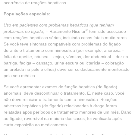
ocorrência de reações hepáticas.
Populações especiais:
Uso em pacientes com problemas hepáticos (que tenham
®
problemas no fígado) –
Raramente Nisufar
tem sido associado
com reações hepáticas sérias, incluindo casos fatais muito raros.
Se você teve sintomas compatíveis com problemas do fígado
durante o tratamento com nimesulida (por exemplo, anorexia –
falta de apetite, náusea – enjoo, vômitos, dor abdominal – dor na
barriga, fadiga – cansaço, urina escura ou icterícia – coloração
amarelada na pele e olhos) deve ser cuidadosamente monitorado
pelo seu médico.
Se você apresentar exames de função hepática (do fígado)
anormais, deve descontinuar o tratamento. E, neste caso, você
não deve reiniciar o tratamento com a nimesulida. Reações
adversas hepáticas (do fígado) relacionadas à droga foram
relatadas após períodos de tratamento menores de um mês. Dano
ao fígado, reversível na maioria dos casos, foi verificado após
curta exposição ao medicamento.