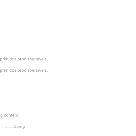
imidos orodispersíveis.
imidos orodispersíveis.
mg contém:
……..15mg