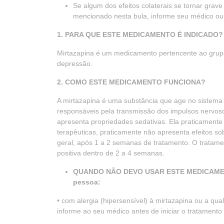
Se algum dos efeitos colaterais se tornar grave
mencionado nesta bula, informe seu médico ou
1. PARA QUE ESTE MEDICAMENTO É INDICADO?
Mirtazapina é um medicamento pertencente ao grupo 
depressão.
2. COMO ESTE MEDICAMENTO FUNCIONA?
A mirtazapina é uma substância que age no sistema 
responsáveis pela transmissão dos impulsos nervos
apresenta propriedades sedativas. Ela praticamente 
terapêuticas, praticamente não apresenta efeitos sob
geral, após 1 a 2 semanas de tratamento. O trata
positiva dentro de 2 a 4 semanas.
QUANDO NÃO DEVO USAR ESTE MEDICAMENTO
pessoa:
• com alergia (hipersensível) à mirtazapina ou a q
informe ao seu médico antes de iniciar o tratamento