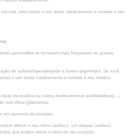
eu médico imediatamente;
rer icterícia, interrompa o uso deste medicamento e contate o seu
ixa;
ideias paranoides se tornarem mais frequentes ou graves,
ação de euforia/hiperatividade e humor deprimido). Se você
errompa o uso deste medicamento e contate o seu médico
 dose de insulina ou outros medicamentos antidiabéticos);
–
ão nos olhos (glaucoma);
or um aumento da próstata;
odem alterar o seu ritmo cardíaco, um ataque cardíaco
amentos que podem afetar o ritmo do seu coração.