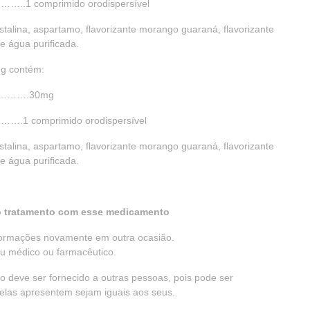
 comprimido orodispersível
istalina, aspartamo, flavorizante morango guaraná, flavorizante
 e água purificada.
mg contém:
……….30mg
comprimido orodispersível
istalina, aspartamo, flavorizante morango guaraná, flavorizante
 e água purificada.
 o tratamento com esse medicamento
nformações novamente em outra ocasião.
eu médico ou farmacêutico.
o deve ser fornecido a outras pessoas, pois pode ser
 elas apresentem sejam iguais aos seus.