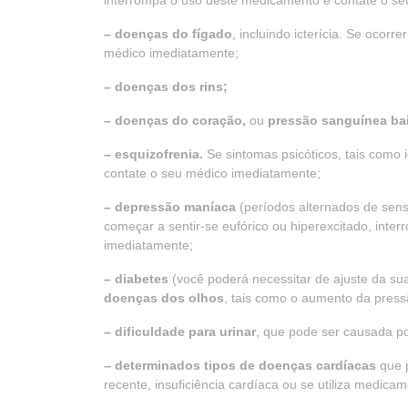
interrompa o uso deste medicamento e contate o s
– doenças do fígado
, incluindo icterícia. Se ocor
médico imediatamente;
– doenças dos rins;
– doenças do coração,
ou
pressão sanguínea ba
– esquizofrenia.
Se sintomas psicóticos, tais como 
contate o seu médico imediatamente;
– depressão maníaca
(períodos alternados de sens
começar a sentir-se eufórico ou hiperexcitado, int
imediatamente;
– diabetes
(você poderá necessitar de ajuste da sua
doenças dos olhos
, tais como o aumento da press
– dificuldade para urinar
, que pode ser causada p
– determinados tipos de doenças cardíacas
que p
recente, insuficiência cardíaca ou se utiliza medic