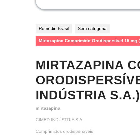
Remédio Brasil
Sem categoria
Mirtazapina Comprimido Orodispersível 15 mg 
MIRTAZAPINA 
ORODISPERSÍVE
INDÚSTRIA S.A.)
mirtazapina
CIMED INDÚSTRIA S.A.
Comprimidos orodispersíveis