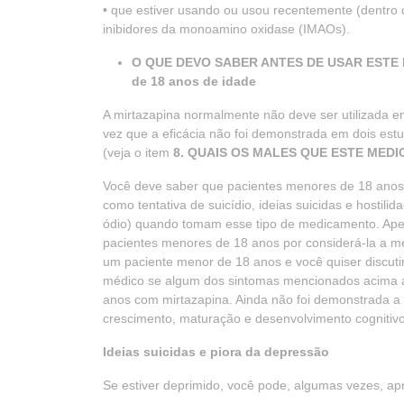
• que estiver usando ou usou recentemente (dentro
inibidores da monoamino oxidase (IMAOs).
O QUE DEVO SABER ANTES DE USAR ESTE M
de 18 anos de idade
A mirtazapina normalmente não deve ser utilizada 
vez que a eficácia não foi demonstrada em dois est
(veja o item
8. QUAIS OS MALES QUE ESTE ME
Você deve saber que pacientes menores de 18 anos 
como tentativa de suicídio, ideias suicidas e hosti
ódio) quando tomam esse tipo de medicamento. Ape
pacientes menores de 18 anos por considerá-la a m
um paciente menor de 18 anos e você quiser discutir
médico se algum dos sintomas mencionados acima a
anos com mirtazapina. Ainda não foi demonstrada a 
crescimento, maturação e desenvolvimento cognitiv
Ideias suicidas e piora da depressão
Se estiver deprimido, você pode, algumas vezes, a