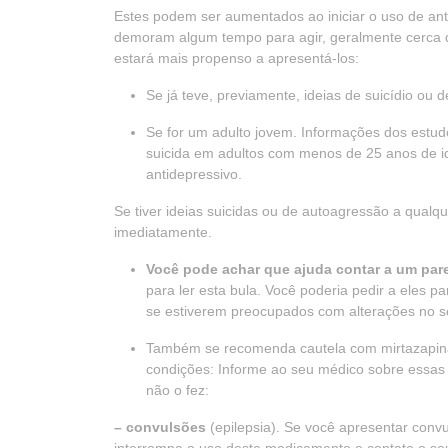
Estes podem ser aumentados ao iniciar o uso de ant
demoram algum tempo para agir, geralmente cerca
estará mais propenso a apresentá-los:
Se já teve, previamente, ideias de suicídio ou 
Se for um adulto jovem. Informações dos estu
suicida em adultos com menos de 25 anos de i
antidepressivo.
Se tiver ideias suicidas ou de autoagressão a qual
imediatamente.
Você pode achar que ajuda contar a um par
para ler esta bula. Você poderia pedir a eles 
se estiverem preocupados com alterações no 
Também se recomenda cautela com mirtazapina
condições: Informe ao seu médico sobre essas c
não o fez:
– convulsões
(epilepsia). Se você apresentar conv