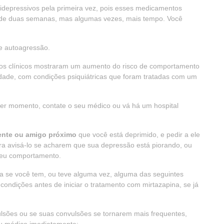
idepressivos pela primeira vez, pois esses medicamentos
 de duas semanas, mas algumas vezes, mais tempo. Você
de autoagressão.
dos clínicos mostraram um aumento do risco de comportamento
dade, com condições psiquiátricas que foram tratadas com um
quer momento, contate o seu médico ou vá há um hospital
ente ou amigo próximo
que você está deprimido, e pedir a ele
para avisá-lo se acharem que sua depressão está piorando, ou
seu comportamento.
 se você tem, ou teve alguma vez, alguma das seguintes
ondições antes de iniciar o tratamento com mirtazapina, se já
ulsões ou se suas convulsões se tornarem mais frequentes,