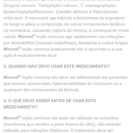
(fungos) comuns:
Trichophyton rubrum
,
T. mentagrophytes
,
Epidermophytonfloccosum, Candida albicans
e
Pityrosporum
orbiculare
. O miconazol age inibindo a biossíntese do ergosterol
no fungo e altera a composição de outros componentes lipídicos
na membrana, causando ruptura da mesma, e consequente morte
®
celular.
Miconil
loção cremosa age rapidamente nas infecções
por dermatófitos (micoses superficiais), leveduras e outros fungos.
®
Miconil
loção cremosa praticamente não é absorvido e a sua
ação é exclusivamente local.
3. QUANDO NÃO DEVO USAR ESTE MEDICAMENTO?
®
Miconil
loção cremosa não deve ser administrado em pacientes
que tenham apresentado hipersensibilidade ao miconazol ou a
quaisquer dos componentes da fórmula.
4. O QUE DEVO SABER ANTES DE USAR ESTE
MEDICAMENTO?
®
Miconil
loção cremosa não pode ser utilizado na conjuntiva
(membrana que recobre a parte branca do olho), não estando
indicado para infecções oftálmicas. O tratamento deve ser