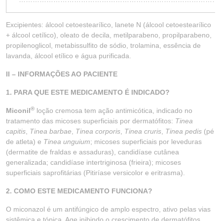
Excipientes: álcool cetoestearílico, lanete N (álcool cetoestearílico
+ álcool cetílico), oleato de decila, metilparabeno, propilparabeno,
propilenoglicol, metabissulfito de sódio, trolamina, essência de
lavanda, álcool etílico e água purificada.
II – INFORMAÇÕES AO PACIENTE
1. PARA QUE ESTE MEDICAMENTO É INDICADO?
®
Miconil
loção cremosa tem ação antimicótica, indicado no
tratamento das micoses superficiais por dermatófitos:
Tinea
capitis
,
Tinea barbae
,
Tinea corporis
,
Tinea cruris
,
Tinea pedis
(pé
de atleta) e
Tinea unguium
; micoses superficiais por leveduras
(dermatite de fraldas e assaduras), candidíase cutânea
generalizada; candidíase intertriginosa (frieira); micoses
superficiais saprofitárias (Pitiríase versicolor e eritrasma).
2. COMO ESTE MEDICAMENTO FUNCIONA?
O miconazol é um antifúngico de amplo espectro, ativo pelas vias
sistêmica e tópica. Age inibindo o crescimento de dermatófitos