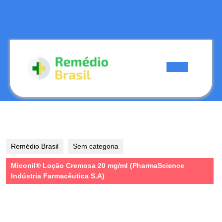
Skip
to
content
Skip
to
content
Open
Button
Remédio Brasil
Sem categoria
Miconil® Loção Cremosa 20 mg/ml (PharmaScience
Indústria Farmacêutica S.A)