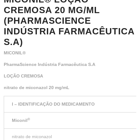
CREMOSA 20 MG/ML
(PHARMASCIENCE
INDÚSTRIA FARMACÊUTICA
S.A)
MICONIL
®
PharmaScience Indústria Farmacêutica S.A
LOÇÃO CREMOSA
nitrato de miconazol 20 mg/mL
I – IDENTIFICAÇÃO DO MEDICAMENTO
®
Miconil
nitrato de miconazol