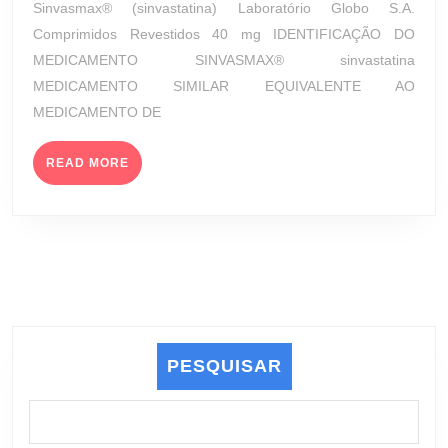
Sinvasmax® (sinvastatina) Laboratório Globo S.A.
(LABORA
2023
Comprimidos Revestidos 40 mg IDENTIFICAÇÃO DO
GLOBO
MEDICAMENTO SINVASMAX® sinvastatina
S.A.)
MEDICAMENTO SIMILAR EQUIVALENTE AO
MEDICAMENTO DE
READ
READ MORE
MORE
PESQUISAR