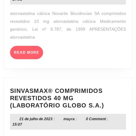
REVESTI
agosto
10
de
atorvastatina cálcica Novartis Biociências SA comprimidos
MG
2023
revestidos 10 mg atorvastatina cálcica Medicamento
(NOVARTI
genérico, Lei nº 9.787, de 1999 APRESENTAÇÕES
BIOCIÊNC
atorvastatina
SA)
READ
READ MORE
MORE
SINVASMAX® COMPRIMIDOS
REVESTIDOS 40 MG
SINVASM
(LABORATÓRIO GLOBO S.A.)
COMPRIM
REVESTI
21
mayra
21 de julho de 2023
|
mayra
|
0 Comment
|
de
15:07
40
julho
MG
de