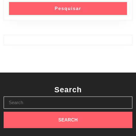
Pesquisar
Search
Search
for: