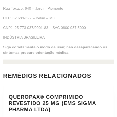
Rua Texaco, 640 – Jardim Piemonte
CEP: 32.689-322 – Betim – MG
CNPJ: 25.773.037/0001-83 SAC 0800 037 5000
INDÚSTRIA BRASILEIRA
Siga corretamente o modo de usar, não desaparecendo os
sintomas procure orientação médica.
REMÉDIOS RELACIONADOS
QUEROPAX® COMPRIMIDO
REVESTIDO 25 MG (EMS SIGMA
QUEROPAX®
PHARMA LTDA)
COMPRIMIDO