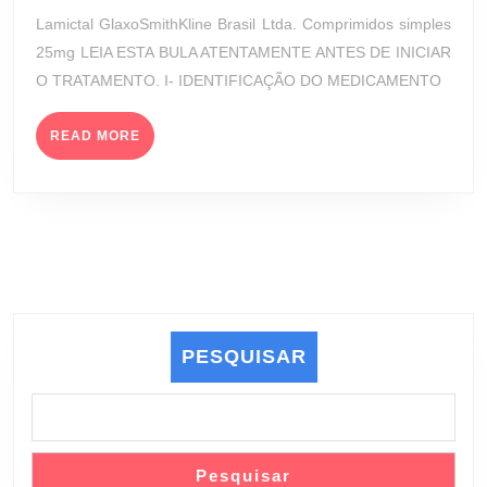
MG
de
Lamictal GlaxoSmithKline Brasil Ltda. Comprimidos simples
(G
2023
25mg LEIA ESTA BULA ATENTAMENTE ANTES DE INICIAR
BR
O TRATAMENTO. I- IDENTIFICAÇÃO DO MEDICAMENTO
LTD
READ
READ MORE
MORE
PESQUISAR
Pesquisar