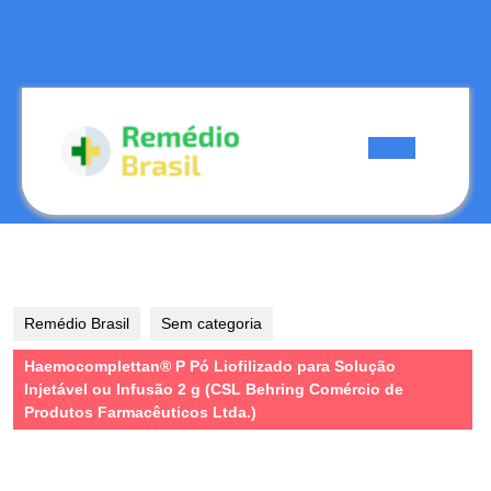
Skip
to
content
Skip
to
content
Open
Button
Remédio Brasil
Sem categoria
Haemocomplettan® P Pó Liofilizado para Solução
Injetável ou Infusão 2 g (CSL Behring Comércio de
Produtos Farmacêuticos Ltda.)