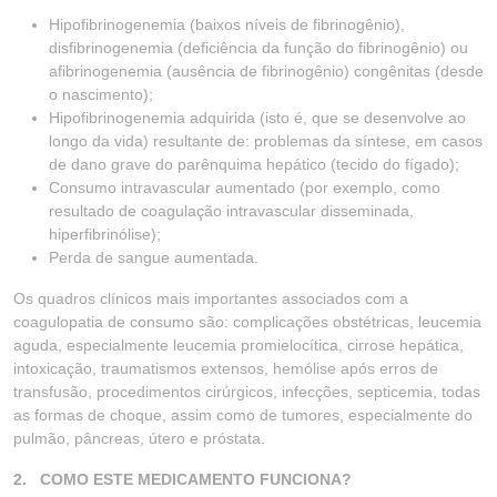
Hipofibrinogenemia (baixos níveis de fibrinogênio),
disfibrinogenemia (deficiência da função do fibrinogênio) ou
afibrinogenemia (ausência de fibrinogênio) congênitas (desde
o nascimento);
Hipofibrinogenemia adquirida (isto é, que se desenvolve ao
longo da vida) resultante de: problemas da síntese, em casos
de dano grave do parênquima hepático (tecido do fígado);
Consumo intravascular aumentado (por exemplo, como
resultado de coagulação intravascular disseminada,
hiperfibrinólise);
Perda de sangue aumentada.
Os quadros clínicos mais importantes associados com a
coagulopatia de consumo são: complicações obstétricas, leucemia
aguda, especialmente leucemia promielocítica, cirrose hepática,
intoxicação, traumatismos extensos, hemólise após erros de
transfusão, procedimentos cirúrgicos, infecções, septicemia, todas
as formas de choque, assim como de tumores, especialmente do
pulmão, pâncreas, útero e próstata.
2. COMO ESTE MEDICAMENTO FUNCIONA?