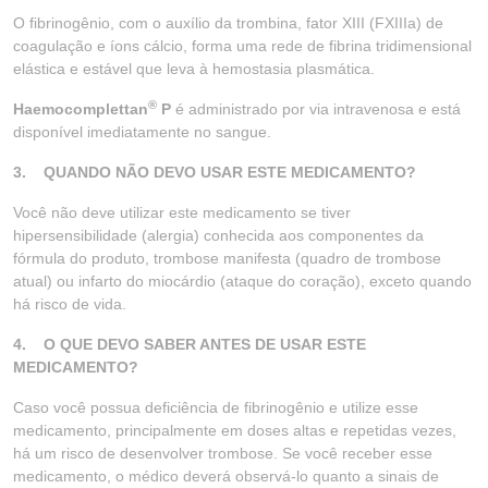
O fibrinogênio, com o auxílio da trombina, fator XIII (FXIIIa) de
coagulação e íons cálcio, forma uma rede de fibrina tridimensional
elástica e estável que leva à hemostasia plasmática.
®
Haemocomplettan
P
é administrado por via intravenosa e está
disponível imediatamente no sangue.
3.
QUANDO NÃO DEVO USAR ESTE MEDICAMENTO?
Você não deve utilizar este medicamento se tiver
hipersensibilidade (alergia) conhecida aos componentes da
fórmula do produto, trombose manifesta (quadro de trombose
atual) ou infarto do miocárdio (ataque do coração), exceto quando
há risco de vida.
4.
O QUE DEVO SABER ANTES DE USAR ESTE
MEDICAMENTO?
Caso você possua deficiência de fibrinogênio e utilize esse
medicamento, principalmente em doses altas e repetidas vezes,
há um risco de desenvolver trombose. Se você receber esse
medicamento, o médico deverá observá-lo quanto a sinais de