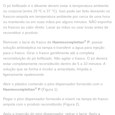
O pó liofilizado e o diluente devem estar à temperatura ambiente
ou corporal (entre 25 ºC e 37 °C). Isso pode ser feito deixando os
frascos-ampola em temperatura ambiente por cerca de uma hora
ou mantendo-os em suas mãos por alguns minutos. NÃO exponha
os frascos ao calor direto. Lavar as mãos ou usar luvas antes de
reconstituir o produto.
®
Remover o lacre do frasco de
Haemocomplettan
P
, passar
solução antisséptica na tampa e transferir a água para injeção
para o frasco. Girar o frasco gentilmente até a completa
reconstituição do pó liofilizado. Não agitar o frasco. O pó deverá
estar completamente reconstituído dentro de 5 a 10 minutos. A
solução que se forma é incolor a amarelada, límpida a
ligeiramente opalescente.
Abrir o plástico contendo o pino dispensador fornecido com o
®
Haemocomplettan
P
(Figura 1).
Pegar o pino dispensador fornecido e inserir na tampa do frasco-
ampola com o produto reconstituído (Figura 2).
Após a inserção do pino dispensador, retirar o lacre. Após a