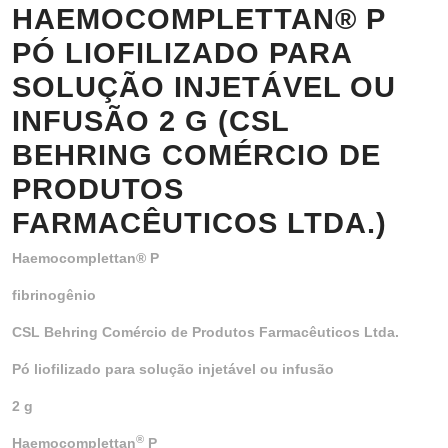
HAEMOCOMPLETTAN® P
PÓ LIOFILIZADO PARA
SOLUÇÃO INJETÁVEL OU
INFUSÃO 2 G (CSL
BEHRING COMÉRCIO DE
PRODUTOS
FARMACÊUTICOS LTDA.)
Haemocomplettan® P
fibrinogênio
CSL Behring Comércio de Produtos Farmacêuticos Ltda.
Pó liofilizado para solução injetável ou infusão
2 g
®
Haemocomplettan
P