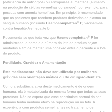
(deficiência de anticorpos) ou eritropoiese aumentada (aumento
na produção de células vermelhas do sangue), por exemplo, para
pessoas com anemia hemolítica. Em princípio, é recomendado
que os pacientes que recebem produtos derivados de plasma ou
®
sangue humano (incluindo
Haemocomplettan
P
) vacinem-se
contra hepatite A e hepatite B.
®
Recomenda-se que toda vez que
Haemocomplettan
P
for
administrado, o nome e o número do lote do produto sejam
anotados a fim de manter uma conexão entre o paciente e o lote
do produto.
Fertilidade, Gravidez e Amamentação
Este medicamento não deve ser utilizado por mulheres
grávidas sem orientação médica ou do cirurgião-dentista.
Como a substância ativa deste medicamento é de origem
humana, ela é metabolizada da mesma forma que todas as suas
proteínas. Não se espera que esse constituinte normal do ser
humano tenha nenhum efeito na reprodução ou no feto. A
experiência com produtos semelhantes no tratamento de