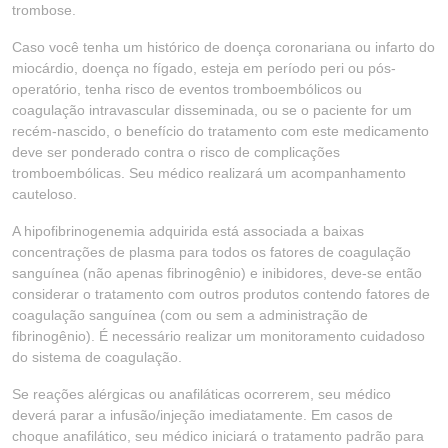
trombose.
Caso você tenha um histórico de doença coronariana ou infarto do
miocárdio, doença no fígado, esteja em período peri ou pós-
operatório, tenha risco de eventos tromboembólicos ou
coagulação intravascular disseminada, ou se o paciente for um
recém-nascido, o benefício do tratamento com este medicamento
deve ser ponderado contra o risco de complicações
tromboembólicas. Seu médico realizará um acompanhamento
cauteloso.
A hipofibrinogenemia adquirida está associada a baixas
concentrações de plasma para todos os fatores de coagulação
sanguínea (não apenas fibrinogênio) e inibidores, deve-se então
considerar o tratamento com outros produtos contendo fatores de
coagulação sanguínea (com ou sem a administração de
fibrinogênio). É necessário realizar um monitoramento cuidadoso
do sistema de coagulação.
Se reações alérgicas ou anafiláticas ocorrerem, seu médico
deverá parar a infusão/injeção imediatamente. Em casos de
choque anafilático, seu médico iniciará o tratamento padrão para