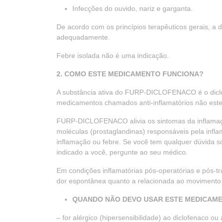
Infecções do ouvido, nariz e garganta.
De acordo com os princípios terapêuticos gerais, a 
adequadamente.
Febre isolada não é uma indicação.
2. COMO ESTE MEDICAMENTO FUNCIONA?
A substância ativa do FURP-DICLOFENACO é o dic
medicamentos chamados anti-inflamatórios não ester
FURP-DICLOFENACO alivia os sintomas da inflamaçã
moléculas (prostaglandinas) responsáveis pela infl
inflamação ou febre. Se você tem qualquer dúvida s
indicado a você, pergunte ao seu médico.
Em condições inflamatórias pós-operatórias e pós
dor espontânea quanto a relacionada ao movimento e
QUANDO NÃO DEVO USAR ESTE MEDICAM
– for alérgico (hipersensibilidade) ao diclofenaco o