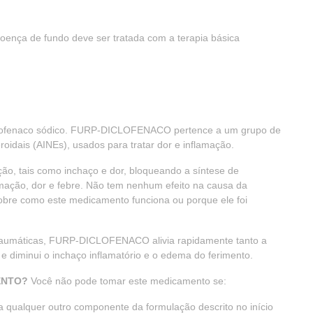
doença de fundo deve ser tratada com a terapia básica
lofenaco sódico. FURP-DICLOFENACO pertence a um grupo de
oidais (AINEs), usados para tratar dor e inflamação.
o, tais como inchaço e dor, bloqueando a síntese de
amação, dor e febre. Não tem nenhum efeito na causa da
obre como este medicamento funciona ou porque ele foi
-traumáticas, FURP-DICLOFENACO alivia rapidamente tanto a
 diminui o inchaço inflamatório e o edema do ferimento.
ENTO?
Você não pode tomar este medicamento se:
u a qualquer outro componente da formulação descrito no início