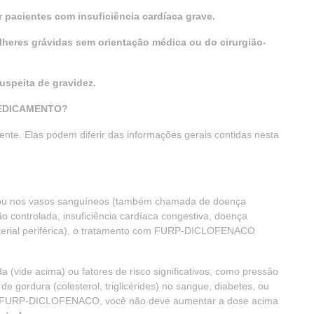
 pacientes com insuficiência cardíaca grave.
lheres grávidas sem orientação médica ou do cirurgião-
speita de gravidez.
MEDICAMENTO?
nte. Elas podem diferir das informações gerais contidas nesta
a ou nos vasos sanguíneos (também chamada de doença
não controlada, insuficiência cardíaca congestiva, doença
rterial periférica), o tratamento com FURP-DICLOFENACO
a (vide acima) ou fatores de risco significativos, como pressão
de gordura (colesterol, triglicérides) no sangue, diabetes, ou
ver FURP-DICLOFENACO, você não deve aumentar a dose acima