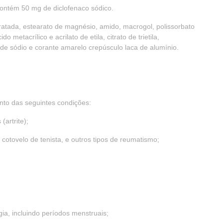
contém 50 mg de diclofenaco sódico.
dratada, estearato de magnésio, amido, macrogol, polissorbato
 metacrílico e acrilato de etila, citrato de trietila,
o de sódio e corante amarelo crepúsculo laca de alumínio.
to das seguintes condições:
(artrite);
otovelo de tenista, e outros tipos de reumatismo;
ia, incluindo períodos menstruais;