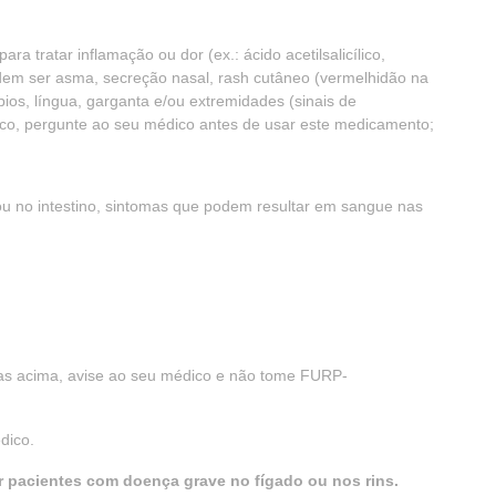
a tratar inflamação ou dor (ex.: ácido acetilsalicílico,
odem ser asma, secreção nasal, rash cutâneo (vermelhidão na
ios, língua, garganta e/ou extremidades (sinais de
ico, pergunte ao seu médico antes de usar este medicamento;
 no intestino, sintomas que podem resultar em sangue nas
tas acima, avise ao seu médico e não tome FURP-
dico.
 pacientes com doença grave no fígado ou nos rins.