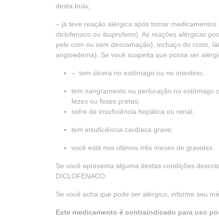
desta bula;
– já teve reação alérgica após tomar medicamentos par
diclofenaco ou ibuprofeno). As reações alérgicas p
pele com ou sem descamação), inchaço do rosto, láb
angioedema). Se você suspeita que possa ser alérg
– tem úlcera no estômago ou no intestino;
tem sangramento ou perfuração no estômago ou
fezes ou fezes pretas;
sofre de insuficiência hepática ou renal;
tem insuficiência cardíaca grave;
você está nos últimos três meses de gravidez.
Se você apresenta alguma destas condições descri
DICLOFENACO.
Se você acha que pode ser alérgico, informe seu mé
Este medicamento é contraindicado para uso por