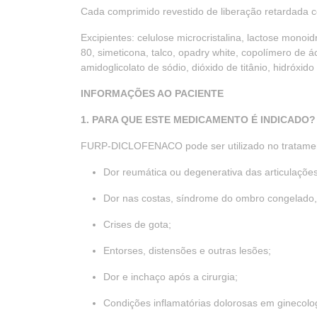
Cada comprimido revestido de liberação retardada 
Excipientes: celulose microcristalina, lactose monoi
80, simeticona, talco, opadry white, copolímero de ácido
amidoglicolato de sódio, dióxido de titânio, hidróxid
INFORMAÇÕES AO PACIENTE
1. PARA QUE ESTE MEDICAMENTO É INDICADO?
FURP-DICLOFENACO pode ser utilizado no tratamen
Dor reumática ou degenerativa das articulações 
Dor nas costas, síndrome do ombro congelado, c
Crises de gota;
Entorses, distensões e outras lesões;
Dor e inchaço após a cirurgia;
Condições inflamatórias dolorosas em ginecolog