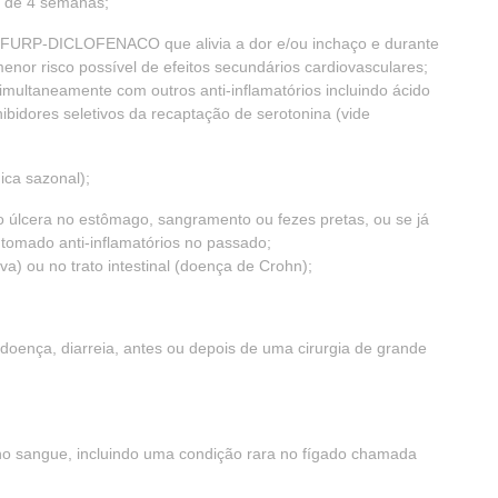
s de 4 semanas;
e FURP-DICLOFENACO que alivia a dor e/ou inchaço e durante
nor risco possível de efeitos secundários cardiovasculares;
taneamente com outros anti-inflamatórios incluindo ácido
 inibidores seletivos da recaptação de serotonina (vide
ica sazonal);
o úlcera no estômago, sangramento ou fezes pretas, ou se já
 tomado anti-inflamatórios no passado;
va) ou no trato intestinal (doença de Crohn);
 doença, diarreia, antes ou depois de uma cirurgia de grande
no sangue, incluindo uma condição rara no fígado chamada