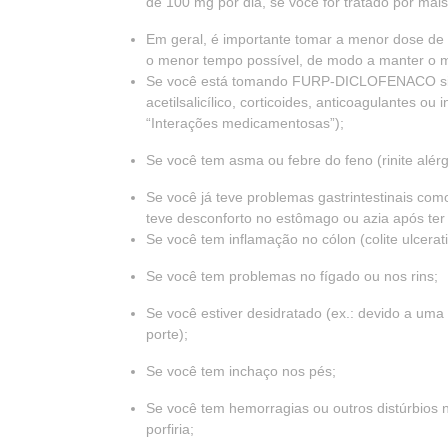
de 100 mg por dia, se você for tratado por mai
Em geral, é importante tomar a menor dose d
o menor tempo possível, de modo a manter o me
Se você está tomando FURP-DICLOFENACO simul
acetilsalicílico, corticoides, anticoagulantes ou
“Interações medicamentosas”);
Se você tem asma ou febre do feno (rinite alérg
Se você já teve problemas gastrintestinais com
teve desconforto no estômago ou azia após ter
Se você tem inflamação no cólon (colite ulcerati
Se você tem problemas no fígado ou nos rins;
Se você estiver desidratado (ex.: devido a uma
porte);
Se você tem inchaço nos pés;
Se você tem hemorragias ou outros distúrbios 
porfiria;