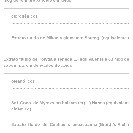
mcg de fenilpropanóide em ácido
clorogênico)
………………………………………………………………………………
Extrato fluido de Mikania glomerata Spreng. (equivalente a
…………….
Extrato fluido de Polygala senega L. (equivalente a 83 mcg de
saponinas em derivados do ácido
oleanólico)
………………………………………………………………………………
Sol. Conc. de Myroxylon balsamum (L.) Harms (equivalente 
cinâmico). …
Extrato fluido de Cephaelis ipecacuanha (Brot.) A. Rich (