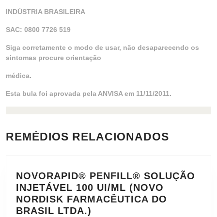
INDÚSTRIA BRASILEIRA
SAC: 0800 7726 519
Siga corretamente o modo de usar, não desaparecendo os
sintomas procure orientação
médica.
Esta bula foi aprovada pela ANVISA em 11/11/2011.
REMÉDIOS RELACIONADOS
NOVORAPID® PENFILL® SOLUÇÃO
INJETÁVEL 100 UI/ML (NOVO
NORDISK FARMACÊUTICA DO
NOVORAPID®
BRASIL LTDA.)