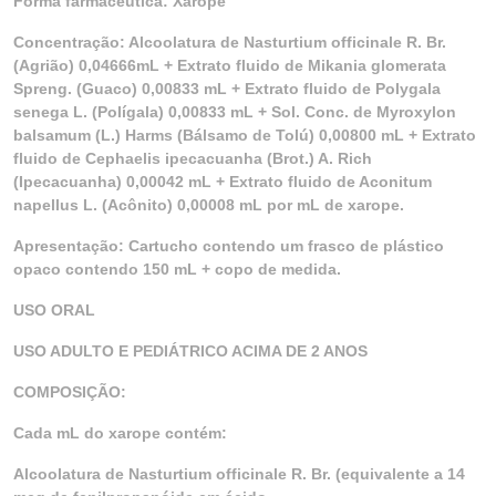
Forma farmacêutica: Xarope
Concentração: Alcoolatura de Nasturtium officinale R. Br.
(Agrião) 0,04666mL + Extrato fluido de Mikania glomerata
Spreng. (Guaco) 0,00833 mL + Extrato fluido de Polygala
senega L. (Polígala) 0,00833 mL + Sol. Conc. de Myroxylon
balsamum (L.) Harms (Bálsamo de Tolú) 0,00800 mL + Extrato
fluido de Cephaelis ipecacuanha (Brot.) A. Rich
(Ipecacuanha) 0,00042 mL + Extrato fluido de Aconitum
napellus L. (Acônito) 0,00008 mL por mL de xarope.
Apresentação: Cartucho contendo um frasco de plástico
opaco contendo 150 mL + copo de medida.
USO ORAL
USO ADULTO E PEDIÁTRICO ACIMA DE 2 ANOS
COMPOSIÇÃO:
Cada mL do xarope contém:
Alcoolatura de Nasturtium officinale R. Br. (equivalente a 14