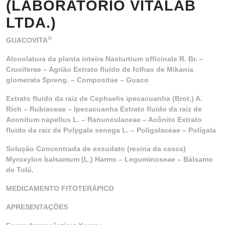
(LABORATÓRIO VITALAB
LTDA.)
®
GUACOVITA
Alcoolatura da planta inteira Nasturtium officinale R. Br. –
Cruciferae – Agrião Extrato fluido de folhas de Mikania
glomerata Spreng. – Compositae – Guaco
Extrato fluido da raiz de Cephaelis ipecacuanha (Brot.) A.
Rich – Rubiaceae – Ipecacuanha Extrato fluido da raiz de
Aconitum napellus L. – Ranunculaceae – Acônito Extrato
fluido da raiz de Polygala senega L. – Poligalaceae – Polígala
Solução Concentrada de exsudato (resina da casca)
Myroxylon balsamum (L.) Harms – Leguminoseae – Bálsamo
de Tolú.
MEDICAMENTO FITOTERÁPICO
APRESENTAÇÕES