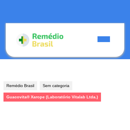
Skip
to
content
Skip
to
content
Open
Button
Remédio Brasil
Sem categoria
Guacovita® Xarope (Laboratório Vitalab Ltda.)