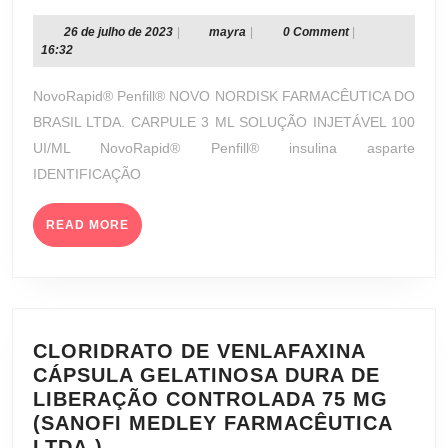
PENFILL®
SOLUÇÃO
26
mayra
26 de julho de 2023
|
mayra
|
0 Comment
|
de
16:32
INJETÁVEL
julho
100
de
NovoRapid® Penfill® NOVO NORDISK FARMACÊUTICA DO
UI/ML
2023
BRASIL LTDA. CARPULE 3 ML SOLUÇÃO INJETÁVEL 100
(NOVO
UI/ML NovoRapid® Penfill® insulina asparte
NORDISK
IDENTIFICAÇÃO
FARMACÊUTICA
DO
BRASIL
READ
READ MORE
MORE
LTDA.)
CLORIDRATO DE VENLAFAXINA
CÁPSULA GELATINOSA DURA DE
LIBERAÇÃO CONTROLADA 75 MG
(SANOFI MEDLEY FARMACÊUTICA
CLORIDRATO
LTDA.)