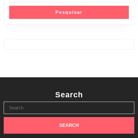
Pesquisar
Search
Search
for: