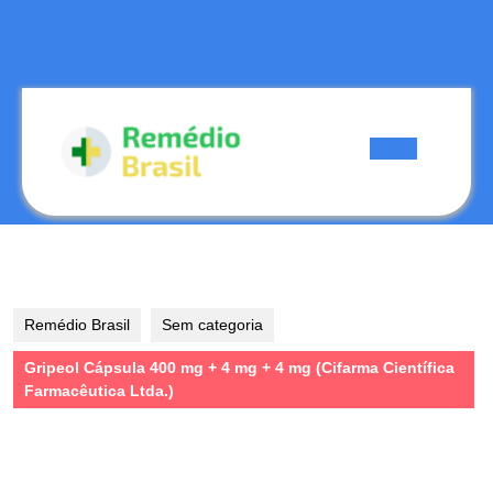
Skip
to
content
Skip
to
content
Open
Button
Remédio Brasil
Sem categoria
Gripeol Cápsula 400 mg + 4 mg + 4 mg (Cifarma Científica
Farmacêutica Ltda.)