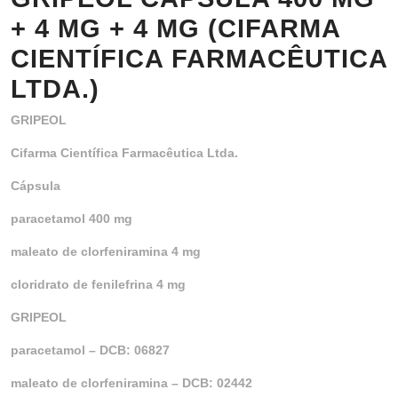
+ 4 MG + 4 MG (CIFARMA
CIENTÍFICA FARMACÊUTICA
LTDA.)
GRIPEOL
Cifarma Científica Farmacêutica Ltda.
Cápsula
paracetamol 400 mg
maleato de clorfeniramina 4 mg
cloridrato de fenilefrina 4 mg
GRIPEOL
paracetamol – DCB: 06827
maleato de clorfeniramina – DCB: 02442