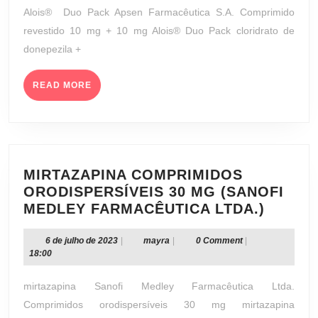
REVESTIDO
de
Alois® Duo Pack Apsen Farmacêutica S.A. Comprimido
10
2023
revestido 10 mg + 10 mg Alois® Duo Pack cloridrato de
MG
donepezila +
+
10
READ
MG
READ MORE
MORE
(APSEN
FARMACÊUTICA
S.A.)
MIRTAZAPINA COMPRIMIDOS
ORODISPERSÍVEIS 30 MG (SANOFI
MIRTA
MEDLEY FARMACÊUTICA LTDA.)
COMPR
ORODI
6
mayra
6 de julho de 2023
|
mayra
|
0 Comment
|
de
18:00
30
julho
MG
de
mirtazapina Sanofi Medley Farmacêutica Ltda.
(SANO
2023
Comprimidos orodispersíveis 30 mg mirtazapina
MEDLE