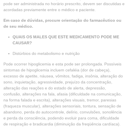
pode ser administrada no horário prescrito, devem ser discutidas e
acordadas previamente entre o médico e paciente.
Em caso de dúvidas, procure orientação do farmacêutico ou
de seu médico.
QUAIS OS MALES QUE ESTE MEDICAMENTO PODE ME
CAUSAR?
Distúrbios do metabolismo e nutrição
Pode ocorrer hipoglicemia e esta pode ser prolongada. Possíveis
sintomas de hipoglicemia incluem cefaléia (dor de cabeça),
excesso de apetite, náusea, vômitos, fadiga, insônia, alteração do
sono, inquietação, agressividade, prejuízo da concentração,
alteração das reações e do estado de alerta, depressão,
confusão, alterações na fala, afasia (dificuldade na comunicação,
na forma falada e escrita), alterações visuais, tremor, paresias
(fraqueza muscular), alterações sensoriais, tontura, sensação de
abandono, perda do autocontrole, delírio, convulsões, sonolência
e perda da consciência, podendo evoluir para coma, dificuldade
de respiração e bradicardia (diminuição da freqüência cardíaca).