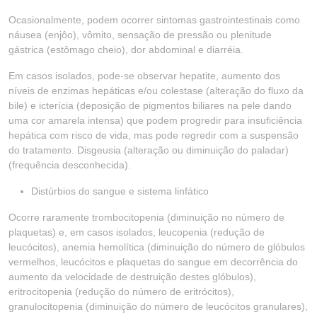
Ocasionalmente, podem ocorrer sintomas gastrointestinais como
náusea (enjôo), vômito, sensação de pressão ou plenitude
gástrica (estômago cheio), dor abdominal e diarréia.
Em casos isolados, pode-se observar hepatite, aumento dos
níveis de enzimas hepáticas e/ou colestase (alteração do fluxo da
bile) e icterícia (deposição de pigmentos biliares na pele dando
uma cor amarela intensa) que podem progredir para insuficiência
hepática com risco de vida, mas pode regredir com a suspensão
do tratamento. Disgeusia (alteração ou diminuição do paladar)
(frequência desconhecida).
Distúrbios do sangue e sistema linfático
Ocorre raramente trombocitopenia (diminuição no número de
plaquetas) e, em casos isolados, leucopenia (redução de
leucócitos), anemia hemolítica (diminuição do número de glóbulos
vermelhos, leucócitos e plaquetas do sangue em decorrência do
aumento da velocidade de destruição destes glóbulos),
eritrocitopenia (redução do número de eritrócitos),
granulocitopenia (diminuição do número de leucócitos granulares),