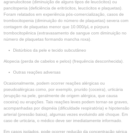
agranulocitose (diminuição de alguns tipos de leucócitos) ou
pancitopenia (deficiência de eritrócitos, leucócitos e plaquetas).
Foram relatados em experiência pós-comercialização, casos de
trombocitopenia (diminuição do número de plaquetas) severa com
contagem de plaquetas menor que 10.000/μL e púrpura
trombocitopênica (extravasamento de sangue com diminuição no
número de plaquetas formando mancha roxa).
Distúrbios da pele e tecido subcutâneo
Alopecia (perda de cabelos e pelos) (frequência desconhecida).
Outras reações adversas
Ocasionalmente, podem ocorrer reações alérgicas ou
pseudoalérgicas como, por exemplo, prurido (coceira), urticária
(erupção na pele, geralmente de origem alérgica, que causa
coceira) ou erupções. Tais reações leves podem tornar-se graves,
acompanhadas por dispnéia (dificuldade respiratória) e hipotensão
arterial (pressão baixa), algumas vezes evoluindo até choque. Em
caso de urticária, o médico deve ser imediatamente informado.
Em casos isolados, pode ocorrer redução da concentração sérica