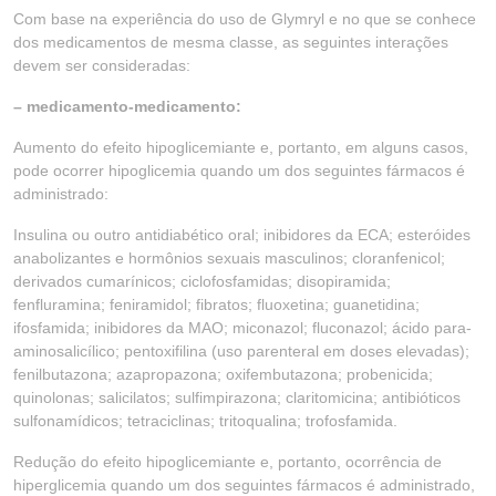
Com base na experiência do uso de Glymryl e no que se conhece
dos medicamentos de mesma classe, as seguintes interações
devem ser consideradas:
– medicamento-medicamento:
Aumento do efeito hipoglicemiante e, portanto, em alguns casos,
pode ocorrer hipoglicemia quando um dos seguintes fármacos é
administrado:
Insulina ou outro antidiabético oral; inibidores da ECA; esteróides
anabolizantes e hormônios sexuais masculinos; cloranfenicol;
derivados cumarínicos; ciclofosfamidas; disopiramida;
fenfluramina; feniramidol; fibratos; fluoxetina; guanetidina;
ifosfamida; inibidores da MAO; miconazol; fluconazol; ácido para-
aminosalicílico; pentoxifilina (uso parenteral em doses elevadas);
fenilbutazona; azapropazona; oxifembutazona; probenicida;
quinolonas; salicilatos; sulfimpirazona; claritomicina; antibióticos
sulfonamídicos; tetraciclinas; tritoqualina; trofosfamida.
Redução do efeito hipoglicemiante e, portanto, ocorrência de
hiperglicemia quando um dos seguintes fármacos é administrado,