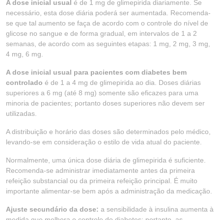
A dose inicial usual
é de 1 mg de glimepirida diariamente. Se
necessário, esta dose diária poderá ser aumentada. Recomenda-
se que tal aumento se faça de acordo com o controle do nível de
glicose no sangue e de forma gradual, em intervalos de 1 a 2
semanas, de acordo com as seguintes etapas: 1 mg, 2 mg, 3 mg,
4 mg, 6 mg.
A dose inicial usual para pacientes com diabetes bem
controlado
é de 1 a 4 mg de glimepirida ao dia. Doses diárias
superiores a 6 mg (até 8 mg) somente são eficazes para uma
minoria de pacientes; portanto doses superiores não devem ser
utilizadas.
A distribuição e horário das doses são determinados pelo médico,
levando-se em consideração o estilo de vida atual do paciente.
Normalmente, uma única dose diária de glimepirida é suficiente.
Recomenda-se administrar imediatamente antes da primeira
refeição substancial ou da primeira refeição principal. É muito
importante alimentar-se bem após a administração da medicação.
Ajuste secundário da dose:
a sensibilidade à insulina aumenta à
medida que melhora o controle do diabetes; portanto, as