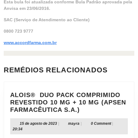
Esta bula foi atualizada conforme Bula Padrão aprovada pela
Anvisa em 23/06/2016.
SAC (Serviço de Atendimento ao Cliente)
0800 723 9777
www.accordfarma.com.br
REMÉDIOS RELACIONADOS
ALOIS® DUO PACK COMPRIMIDO
REVESTIDO 10 MG + 10 MG (APSEN
ALOIS®
FARMACÊUTICA S.A.)
DUO
PACK
15
mayra
15 de agosto de 2023
|
mayra
|
0 Comment
|
de
20:34
COMPRIMIDO
agosto