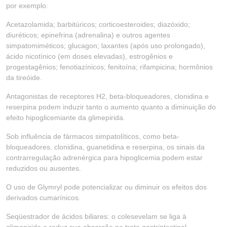
por exemplo:
Acetazolamida; barbitúricos; corticoesteroides; diazóxido;
diuréticos; epinefrina (adrenalina) e outros agentes
simpatomiméticos; glucagon; laxantes (após uso prolongado),
ácido nicotínico (em doses elevadas), estrogênios e
progestagênios; fenotiazínicos; fenitoína; rifampicina; hormônios
da tireóide.
Antagonistas de receptores H2, beta-bloqueadores, clonidina e
reserpina podem induzir tanto o aumento quanto a diminuição do
efeito hipoglicemiante da glimepirida.
Sob influência de fármacos simpatolíticos, como beta-
bloqueadores, clonidina, guanetidina e reserpina, os sinais da
contrarregulação adrenérgica para hipoglicemia podem estar
reduzidos ou ausentes.
O uso de Glymryl pode potencializar ou diminuir os efeitos dos
derivados cumarínicos.
Seqüestrador de ácidos biliares: o colesevelam se liga à