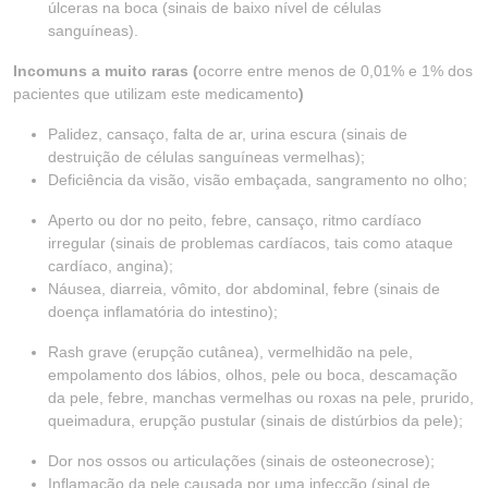
úlceras na boca (sinais de baixo nível de células
sanguíneas).
Incomuns a muito raras (
ocorre entre menos de 0,01% e 1% dos
pacientes que utilizam este medicamento
)
Palidez, cansaço, falta de ar, urina escura (sinais de
destruição de células sanguíneas vermelhas);
Deficiência da visão, visão embaçada, sangramento no olho;
Aperto ou dor no peito, febre, cansaço, ritmo cardíaco
irregular (sinais de problemas cardíacos, tais como ataque
cardíaco, angina);
Náusea, diarreia, vômito, dor abdominal, febre (sinais de
doença inflamatória do intestino);
Rash grave (erupção cutânea), vermelhidão na pele,
empolamento dos lábios, olhos, pele ou boca, descamação
da pele, febre, manchas vermelhas ou roxas na pele, prurido,
queimadura, erupção pustular (sinais de distúrbios da pele);
Dor nos ossos ou articulações (sinais de osteonecrose);
Inflamação da pele causada por uma infecção (sinal de