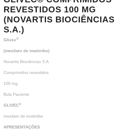
REVESTIDOS 100 MG
(NOVARTIS BIOCIÊNCIAS
S.A.)
®
Glivec
(mesilato de imatinibe)
Novartis Biociências S.A.
Comprimidos revestidos
100 mg
Bula Paciente
®
GLIVEC
mesilato de imatinibe
APRESENTAÇÕES