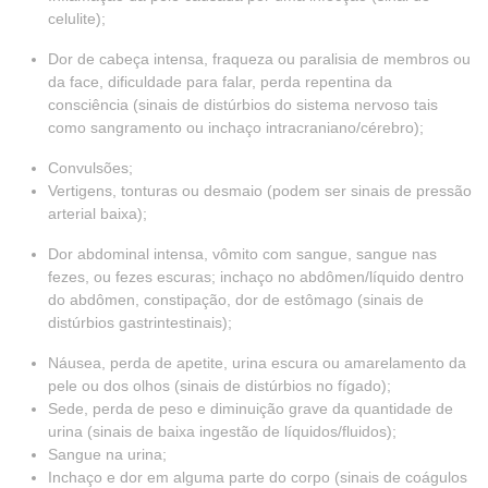
celulite);
Dor de cabeça intensa, fraqueza ou paralisia de membros ou
da face, dificuldade para falar, perda repentina da
consciência (sinais de distúrbios do sistema nervoso tais
como sangramento ou inchaço intracraniano/cérebro);
Convulsões;
Vertigens, tonturas ou desmaio (podem ser sinais de pressão
arterial baixa);
Dor abdominal intensa, vômito com sangue, sangue nas
fezes, ou fezes escuras; inchaço no abdômen/líquido dentro
do abdômen, constipação, dor de estômago (sinais de
distúrbios gastrintestinais);
Náusea, perda de apetite, urina escura ou amarelamento da
pele ou dos olhos (sinais de distúrbios no fígado);
Sede, perda de peso e diminuição grave da quantidade de
urina (sinais de baixa ingestão de líquidos/fluidos);
Sangue na urina;
Inchaço e dor em alguma parte do corpo (sinais de coágulos