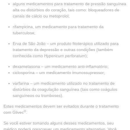
alguns medicamentos para tratamento de pressão sanguínea
alta ou distúrbios do coração, tais como: bloqueadores de
canais de cálcio ou metoprolol;
rifampicina, um medicamento para tratamento da
tuberculose;
Erva de São João – um produto fitoterápico utilizado para
tratamento da depressão e outras condições (também
conhecida como
Hypericum perforatum
);
dexametasona – um medicamento anti-inflamatório;
ciclosporina – um medicamento imunossupressor;
varfarina – um medicamento utilizado no tratamento de
distúrbios da coagulação sanguínea (tais como coágulos
sanguíneos ou tromboses).
Estes medicamentos devem ser evitados durante o tratamento
®
com Glivec
.
Se você estiver tomando alguns desses medicamentos, seu
médico poderá prescrever um medicamento alternativo. Você