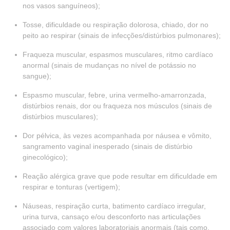
nos vasos sanguíneos);
Tosse, dificuldade ou respiração dolorosa, chiado, dor no
peito ao respirar (sinais de infecções/distúrbios pulmonares);
Fraqueza muscular, espasmos musculares, ritmo cardíaco
anormal (sinais de mudanças no nível de potássio no
sangue);
Espasmo muscular, febre, urina vermelho-amarronzada,
distúrbios renais, dor ou fraqueza nos músculos (sinais de
distúrbios musculares);
Dor pélvica, às vezes acompanhada por náusea e vômito,
sangramento vaginal inesperado (sinais de distúrbio
ginecológico);
Reação alérgica grave que pode resultar em dificuldade em
respirar e tonturas (vertigem);
Náuseas, respiração curta, batimento cardíaco irregular,
urina turva, cansaço e/ou desconforto nas articulações
associado com valores laboratoriais anormais (tais como,