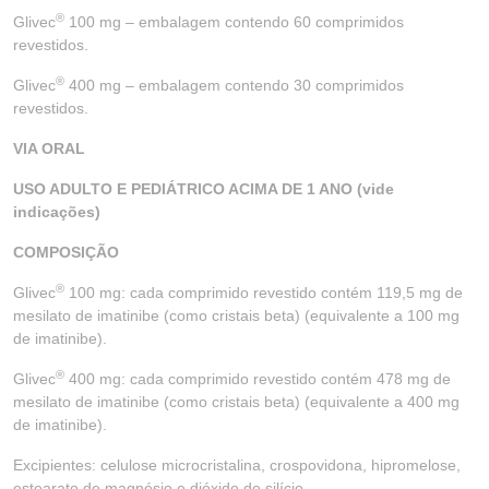
®
Glivec
100 mg – embalagem contendo 60 comprimidos
revestidos.
®
Glivec
400 mg – embalagem contendo 30 comprimidos
revestidos.
VIA ORAL
USO ADULTO E PEDIÁTRICO ACIMA DE 1 ANO (vide
indicações)
COMPOSIÇÃO
®
Glivec
100 mg: cada comprimido revestido contém 119,5 mg de
mesilato de imatinibe (como cristais beta) (equivalente a 100 mg
de imatinibe).
®
Glivec
400 mg: cada comprimido revestido contém 478 mg de
mesilato de imatinibe (como cristais beta) (equivalente a 400 mg
de imatinibe).
Excipientes: celulose microcristalina, crospovidona, hipromelose,
estearato de magnésio e dióxido de silício.