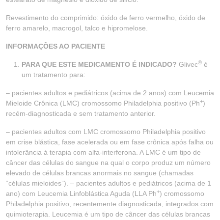
Revestimento do comprimido: óxido de ferro vermelho, óxido de
ferro amarelo, macrogol, talco e hipromelose.
INFORMAÇÕES AO PACIENTE
®
PARA QUE ESTE MEDICAMENTO É INDICADO?
Glivec
é
um tratamento para:
– pacientes adultos e pediátricos (acima de 2 anos) com Leucemia
+
Mieloide Crônica (LMC) cromossomo Philadelphia positivo (Ph
)
recém-diagnosticada e sem tratamento anterior.
– pacientes adultos com LMC cromossomo Philadelphia positivo
em crise blástica, fase acelerada ou em fase crônica após falha ou
intolerância à terapia com alfa-interferona. A LMC é um tipo de
câncer das células do sangue na qual o corpo produz um número
elevado de células brancas anormais no sangue (chamadas
“células mieloides”). – pacientes adultos e pediátricos (acima de 1
+
ano) com Leucemia Linfoblástica Aguda (LLA Ph
) cromossomo
Philadelphia positivo, recentemente diagnosticada, integrados com
quimioterapia. Leucemia é um tipo de câncer das células brancas