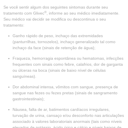
Se você sentir algum dos seguintes sintomas durante seu
®
tratamento com Glivec
, informe ao seu médico imediatamente.
Seu médico vai decidir se modifica ou descontinua o seu
tratamento:
Ganho rápido de peso, inchaço das extremidades
(panturrilhas, tornozelos), inchaço generalizado tal como
inchaço da face (sinais de retenção de água);
Fraqueza, hemorragia espontânea ou hematomas, infecções
frequentes com sinais como febre, calafrios, dor de garganta
ou úlceras na boca (sinais de baixo nível de células
sanguíneas).
Dor abdominal intensa, vômitos com sangue, presença de
sangue nas fezes ou fezes pretas (sinais de sangramento
gastrointestinais);
Náusea, falta de ar, batimentos cardíacos irregulares,
turvação de urina, cansaço e/ou desconforto nas articulações
associado à valores laboratoriais anormais (tais como níveis
elevados de potássio, ácido úrico e cálcio e níveis baixos de