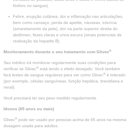
fósforo no sangue).
Febre, erupção cutânea, dor e inflamação nas articulações,
bem como cansaço, perda de apetite, náuseas, icterícia
(amarelamento da pele), dor na parte superior direita do
abdômen, fezes claras e urina escura (sinais potenciais de
reativação da hepatite B).
®
Monitoramento durante o seu tratamento com Glivec
Seu médico irá monitorar regularmente suas condições para
®
verificar se Glivec
está tendo o efeito desejado. Você também
®
fará testes de sangue regulares para ver como Glivec
é tolerado
(por exemplo, células sanguíneas, função hepática, tireoidiana e
renal).
Você precisará ter seu peso medido regularmente.
Idosos (65 anos ou mais)
®
Glivec
pode ser usado por pessoas acima de 65 anos na mesma
dosagem usada para adultos.