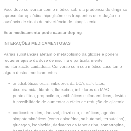
Você deve conversar com o médico sobre a prudência de dirigir se
apresentar episódios hipoglicêmicos frequentes ou redução ou
ausência de sinais de advertência de hipoglicemia
Este medicamento pode causar doping
.
INTERAÇÕES MEDICAMENTOSAS
Várias substâncias afetam o metabolismo da glicose e podem
requerer ajuste da dose de insulina e particularmente
monitorização cuidadosa. Converse com seu médico caso tome
algum destes medicamentos:
antidiabéticos orais, inibidores da ECA, salicilatos,
disopiramida, fibratos, fluoxetina, inibidores da MAO,
pentoxifilina, propoxifeno, antibióticos sulfonamídicos, devido
à possibilidade de aumentar o efeito de redução de glicemia.
corticosteroides, danazol, diazóxido, diuréticos, agentes
simpatomiméticos (como epinefrina, salbutamol, terbutalina),
glucagon, isoniazida, derivados da fenotiazina, somatropina,