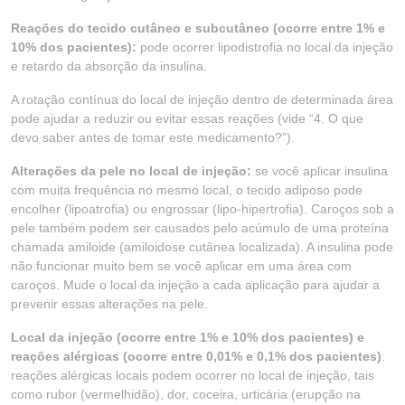
Reações do tecido cutâneo e subcutâneo (ocorre entre 1% e
10% dos pacientes):
pode ocorrer lipodistrofia no local da injeção
e retardo da absorção da insulina.
A rotação contínua do local de injeção dentro de determinada área
pode ajudar a reduzir ou evitar essas reações (vide “4. O que
devo saber antes de tomar este medicamento?”).
Alterações da pele no local de injeção:
se você aplicar insulina
com muita frequência no mesmo local, o tecido adiposo pode
encolher (lipoatrofia) ou engrossar (lipo-hipertrofia). Caroços sob a
pele também podem ser causados pelo acúmulo de uma proteína
chamada amiloide (amiloidose cutânea localizada). A insulina pode
não funcionar muito bem se você aplicar em uma área com
caroços. Mude o local da injeção a cada aplicação para ajudar a
prevenir essas alterações na pele.
Local da injeção (ocorre entre 1% e 10% dos pacientes) e
reações alérgicas (ocorre entre 0,01% e 0,1% dos pacientes)
:
reações alérgicas locais podem ocorrer no local de injeção, tais
como rubor (vermelhidão), dor, coceira, urticária (erupção na