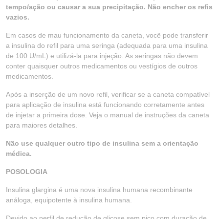
tempo/ação ou causar a sua precipitação. Não encher os refis
vazios.
Em casos de mau funcionamento da caneta, você pode transferir
a insulina do refil para uma seringa (adequada para uma insulina
de 100 U/mL) e utilizá-la para injeção. As seringas não devem
conter quaisquer outros medicamentos ou vestígios de outros
medicamentos.
Após a inserção de um novo refil, verificar se a caneta compatível
para aplicação de insulina está funcionando corretamente antes
de injetar a primeira dose. Veja o manual de instruções da caneta
para maiores detalhes.
Não use qualquer outro tipo de insulina sem a orientação
médica.
POSOLOGIA
Insulina glargina é uma nova insulina humana recombinante
análoga, equipotente à insulina humana.
Devido ao perfil de redução de glicose sem pico com duração de