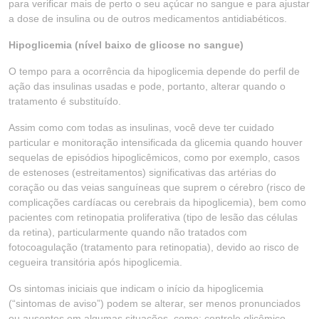
para verificar mais de perto o seu açúcar no sangue e para ajustar
a dose de insulina ou de outros medicamentos antidiabéticos.
Hipoglicemia (nível baixo de glicose no sangue)
O tempo para a ocorrência da hipoglicemia depende do perfil de
ação das insulinas usadas e pode, portanto, alterar quando o
tratamento é substituído.
Assim como com todas as insulinas, você deve ter cuidado
particular e monitoração intensificada da glicemia quando houver
sequelas de episódios hipoglicêmicos, como por exemplo, casos
de estenoses (estreitamentos) significativas das artérias do
coração ou das veias sanguíneas que suprem o cérebro (risco de
complicações cardíacas ou cerebrais da hipoglicemia), bem como
pacientes com retinopatia proliferativa (tipo de lesão das células
da retina), particularmente quando não tratados com
fotocoagulação (tratamento para retinopatia), devido ao risco de
cegueira transitória após hipoglicemia.
Os sintomas iniciais que indicam o início da hipoglicemia
(“sintomas de aviso”) podem se alterar, ser menos pronunciados
ou ausentes em algumas situações, como: controle glicêmico