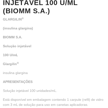
INJETÁVEL 100 U/ML
(BIOMM S.A.)
®
GLARGILIN
(insulina glargina)
BIOMM S.A.
Solução injetável
100 U/mL
®
Glargilin
insulina glargina
APRESENTAÇÕES
Solução injetável 100 unidades/mL.
Está disponível em embalagem contendo 1 carpule (refil) de vidro
com 3 mL de solução para uso em canetas aplicadoras.