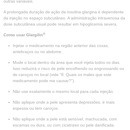
outras variáveis.
A prolongada duração de ação da insulina glargina é dependente
da injeção no espaço subcutâneo. A administração intravenosa da
dose subcutânea usual pode resultar em hipoglicemia severa.
®
Como usar Glargilin
Injetar o medicamento na região anterior das coxas,
antebraços ou no abdome.
Mude o local dentro da área que você injeta todos os dias.
Isso reduzirá o risco de pele encolhendo ou engrossando ou
de caroços no local (vide “8. Quais os males que este
medicamento pode me causar?”).
Não use exatamente o mesmo local para cada injeção.
Não aplique onde a pele apresenta depressões, é mais
espessa ou tem caroços.
Não aplique onde a pele está sensível, machucada, com
escamas ou dura, ou com cicatrizes ou pele danificada.