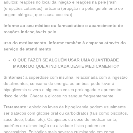
adultos: reações no local da injeção e reações na pele [rash
(erupções cutâneas), urticária (erupção na pele, geralmente de
origem alérgica, que causa coceira)].
Informe ao seu médico ou farmacêutico o aparecimento de
reações indesejáveis pelo
uso do medicamento. Informe também à empresa através do
serviço de atendimento
.
O QUE FAZER SE ALGUÉM USAR UMA QUANTIDADE
MAIOR DO QUE A INDICADA DESTE MEDICAMENTO?
Sintomas:
a superdose com insulina, relacionada com a ingestão
de alimentos, consumo de energia ou ambos, pode levar à
hipoglicemia severa e algumas vezes prolongada e apresentar
risco de vida. Checar a glicose no sangue frequentemente.
Tratamento:
episódios leves de hipoglicemia podem usualmente
ser tratados com glicose oral ou carboidratos (tais como biscoitos,
suco doce, balas, etc). Os ajustes da dose do medicamento,
padrões de alimentação ou atividade física podem ser
necessários. Episódios mais severos culminando em coma,