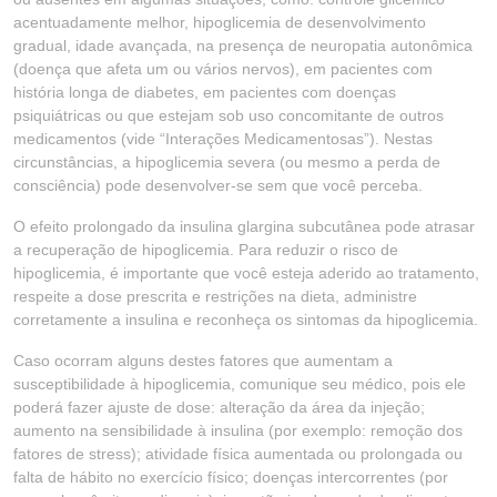
acentuadamente melhor, hipoglicemia de desenvolvimento
gradual, idade avançada, na presença de neuropatia autonômica
(doença que afeta um ou vários nervos), em pacientes com
história longa de diabetes, em pacientes com doenças
psiquiátricas ou que estejam sob uso concomitante de outros
medicamentos (vide “Interações Medicamentosas”). Nestas
circunstâncias, a hipoglicemia severa (ou mesmo a perda de
consciência) pode desenvolver-se sem que você perceba.
O efeito prolongado da insulina glargina subcutânea pode atrasar
a recuperação de hipoglicemia. Para reduzir o risco de
hipoglicemia, é importante que você esteja aderido ao tratamento,
respeite a dose prescrita e restrições na dieta, administre
corretamente a insulina e reconheça os sintomas da hipoglicemia.
Caso ocorram alguns destes fatores que aumentam a
susceptibilidade à hipoglicemia, comunique seu médico, pois ele
poderá fazer ajuste de dose: alteração da área da injeção;
aumento na sensibilidade à insulina (por exemplo: remoção dos
fatores de stress); atividade física aumentada ou prolongada ou
falta de hábito no exercício físico; doenças intercorrentes (por