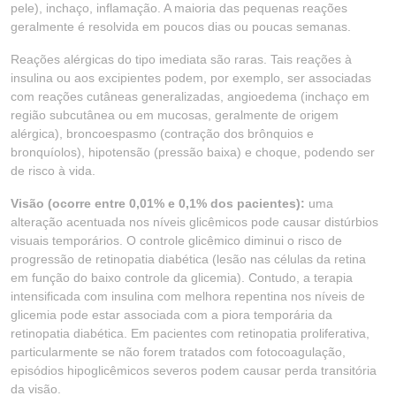
pele), inchaço, inflamação. A maioria das pequenas reações
geralmente é resolvida em poucos dias ou poucas semanas.
Reações alérgicas do tipo imediata são raras. Tais reações à
insulina ou aos excipientes podem, por exemplo, ser associadas
com reações cutâneas generalizadas, angioedema (inchaço em
região subcutânea ou em mucosas, geralmente de origem
alérgica), broncoespasmo (contração dos brônquios e
bronquíolos), hipotensão (pressão baixa) e choque, podendo ser
de risco à vida.
Visão (ocorre entre 0,01% e 0,1% dos pacientes):
uma
alteração acentuada nos níveis glicêmicos pode causar distúrbios
visuais temporários. O controle glicêmico diminui o risco de
progressão de retinopatia diabética (lesão nas células da retina
em função do baixo controle da glicemia). Contudo, a terapia
intensificada com insulina com melhora repentina nos níveis de
glicemia pode estar associada com a piora temporária da
retinopatia diabética. Em pacientes com retinopatia proliferativa,
particularmente se não forem tratados com fotocoagulação,
episódios hipoglicêmicos severos podem causar perda transitória
da visão.