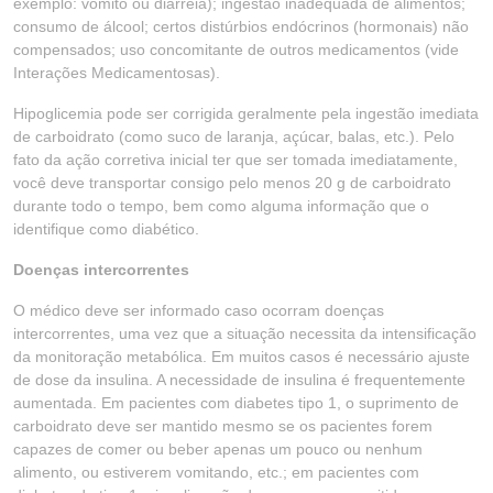
exemplo: vômito ou diarreia); ingestão inadequada de alimentos;
consumo de álcool; certos distúrbios endócrinos (hormonais) não
compensados; uso concomitante de outros medicamentos (vide
Interações Medicamentosas).
Hipoglicemia pode ser corrigida geralmente pela ingestão imediata
de carboidrato (como suco de laranja, açúcar, balas, etc.). Pelo
fato da ação corretiva inicial ter que ser tomada imediatamente,
você deve transportar consigo pelo menos 20 g de carboidrato
durante todo o tempo, bem como alguma informação que o
identifique como diabético.
Doenças intercorrentes
O médico deve ser informado caso ocorram doenças
intercorrentes, uma vez que a situação necessita da intensificação
da monitoração metabólica. Em muitos casos é necessário ajuste
de dose da insulina. A necessidade de insulina é frequentemente
aumentada. Em pacientes com diabetes tipo 1, o suprimento de
carboidrato deve ser mantido mesmo se os pacientes forem
capazes de comer ou beber apenas um pouco ou nenhum
alimento, ou estiverem vomitando, etc.; em pacientes com