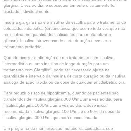
glargina, 1 vez ao dia, e subsequentemente o tratamento foi
ajustado individualmente.
Insulina glargina não é a insulina de escolha para o tratamento de
cetoacidose diabética (circunstância que ocorre toda vez que não
há insulina em quantidades suficientes para metabolizar a
glicose). Insulina intravenosa de curta duração deve ser o
tratamento preferido.
Quando ocorrer a alteração de um tratamento com insulina
intermediária ou uma insulina de longa-duração para um
®
tratamento com Glargilin
, pode ser necessário ajuste na
quantidade e intervalo da insulina de curta duração ou da insulina
análoga de ação rápida ou da dose de qualquer antidiabético oral.
Para reduzir o risco de hipoglicemia, quando os pacientes são
transferidos de insulina glargina 300 U/mL uma vez ao dia, para
insulina glargina 100U/mL uma vez ao dia, a dose inicial
recomendada insulina glargina 100 U/mL é de 80% da dose de
insulina glargina 300 U/ml que será descontinuada.
Um programa de monitorização metabólica cuidadosa, sob