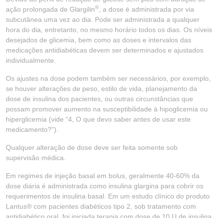
®
ação prolongada de Glargilin
, a dose é administrada por via
subcutânea uma vez ao dia. Pode ser administrada a qualquer
hora do dia, entretanto, no mesmo horário todos os dias. Os níveis
desejados de glicemia, bem como as doses e intervalos das
medicações antidiabéticas devem ser determinados e ajustados
individualmente.
Os ajustes na dose podem também ser necessários, por exemplo,
se houver alterações de peso, estilo de vida, planejamento da
dose de insulina dos pacientes, ou outras circunstâncias que
possam promover aumento na susceptibilidade à hipoglicemia ou
hiperglicemia (vide “4, O que devo saber antes de usar este
medicamento?”).
Qualquer alteração de dose deve ser feita somente sob
supervisão médica.
Em regimes de injeção basal em bolus, geralmente 40-60% da
dose diária é administrada como insulina glargina para cobrir os
requerimentos de insulina basal. Em um estudo clínico do produto
Lantus® com pacientes diabéticos tipo 2, sob tratamento com
antidiabético oral, foi iniciada terapia com dose de 10 U de insulina