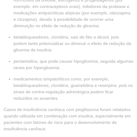
hormônios da tireoide, estrógenos e progestágenos (por
exemplo: em contraceptivos orais), inibidores da protease e
medicações antipsicóticas atípicas (por exemplo, olanzapina
e clozapina), devido à possibilidade de ocorrer uma
diminuição no efeito de redução de glicemia.
betabloqueadores, clonidina, sais de lítio e álcool, pois
podem tanto potencializar ou diminuir o efeito de redução da
glicemia da insulina.
pentamidina, que pode causar hipoglicemia, seguida algumas
vezes por hiperglicemia.
medicamentos simpatolíticos como, por exemplo,
betabloqueadores, clonidina, guanetidina e reserpina, pois os
sinais de contra-regulação adrenérgica podem ficar
reduzidos ou ausentes.
Casos de insuficiência cardíaca com pioglitazona foram relatados
quando utilizada em combinação com insulina, especialmente em
pacientes com fatores de risco para o desenvolvimento de
insuficiência cardíaca.