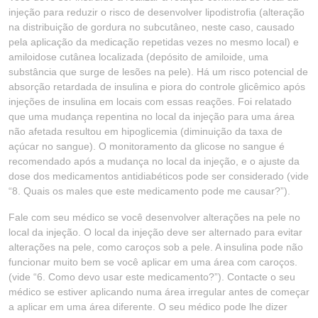
injeção para reduzir o risco de desenvolver lipodistrofia (alteração
na distribuição de gordura no subcutâneo, neste caso, causado
pela aplicação da medicação repetidas vezes no mesmo local) e
amiloidose cutânea localizada (depósito de amiloide, uma
substância que surge de lesões na pele). Há um risco potencial de
absorção retardada de insulina e piora do controle glicêmico após
injeções de insulina em locais com essas reações. Foi relatado
que uma mudança repentina no local da injeção para uma área
não afetada resultou em hipoglicemia (diminuição da taxa de
açúcar no sangue). O monitoramento da glicose no sangue é
recomendado após a mudança no local da injeção, e o ajuste da
dose dos medicamentos antidiabéticos pode ser considerado (vide
“8. Quais os males que este medicamento pode me causar?”).
Fale com seu médico se você desenvolver alterações na pele no
local da injeção. O local da injeção deve ser alternado para evitar
alterações na pele, como caroços sob a pele. A insulina pode não
funcionar muito bem se você aplicar em uma área com caroços.
(vide “6. Como devo usar este medicamento?”). Contacte o seu
médico se estiver aplicando numa área irregular antes de começar
a aplicar em uma área diferente. O seu médico pode lhe dizer