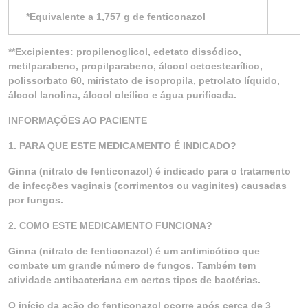
*Equivalente a 1,757 g de fenticonazol
**Excipientes: propilenoglicol, edetato dissódico,
metilparabeno, propilparabeno, álcool cetoestearílico,
polissorbato 60, miristato de isopropila, petrolato líquido,
álcool lanolina, álcool oleílico e água purificada.
INFORMAÇÕES AO PACIENTE
1. PARA QUE ESTE MEDICAMENTO É INDICADO?
Ginna (nitrato de fenticonazol) é indicado para o tratamento
de infecções vaginais (corrimentos ou vaginites) causadas
por fungos.
2. COMO ESTE MEDICAMENTO FUNCIONA?
Ginna (nitrato de fenticonazol) é um antimicótico que
combate um grande número de fungos. Também tem
atividade antibacteriana em certos tipos de bactérias.
O início da ação do fenticonazol ocorre após cerca de 3