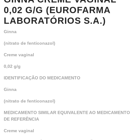
0,02 G/G (EUROFARMA
LABORATÓRIOS S.A.)
Ginna
(nitrato de fenticonazol)
Creme vaginal
0,02 g/g
IDENTIFICAÇÃO DO MEDICAMENTO
Ginna
(nitrato de fenticonazol)
MEDICAMENTO SIMILAR EQUIVALENTE AO MEDICAMENTO
DE REFERÊNCIA
Creme vaginal