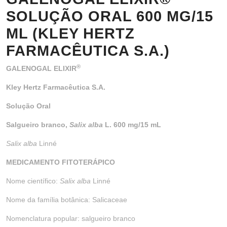
SOLUÇÃO ORAL 600 MG/15
ML (KLEY HERTZ
FARMACÊUTICA S.A.)
®
GALENOGAL ELIXIR
Kley Hertz Farmacêutica S.A.
Solução Oral
Salgueiro branco,
Salix alba
L. 600 mg/15 mL
Salix alba
Linné
MEDICAMENTO FITOTERÁPICO
Nome científico:
Salix alba
Linné
Nome da família botânica: Salicaceae
Nomenclatura popular: salgueiro branco