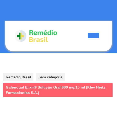
Skip
to
content
Skip
to
content
Open
Button
Remédio Brasil
Sem categoria
Galenogal Elixir® Solução Oral 600 mg/15 ml (Kley Hertz
Farmacêutica S.A.)