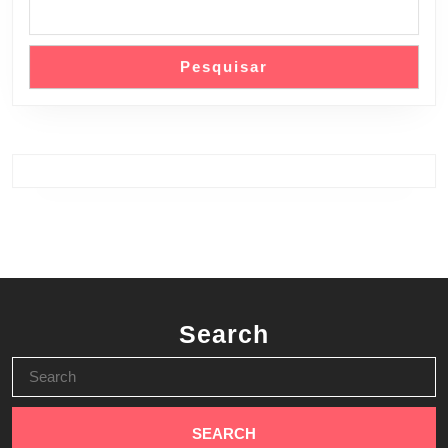
Pesquisar
Search
Search
for: