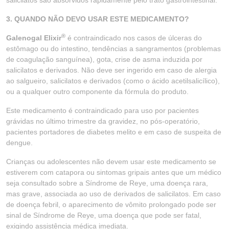
salicilatos são absorvidos rapidamente pelo trato gastrointestinal.
3. QUANDO NÃO DEVO USAR ESTE MEDICAMENTO?
®
Galenogal Elixir
é contraindicado nos casos de úlceras do
estômago ou do intestino, tendências a sangramentos (problemas
de coagulação sanguínea), gota, crise de asma induzida por
salicilatos e derivados. Não deve ser ingerido em caso de alergia
ao salgueiro, salicilatos e derivados (como o ácido acetilsalicílico),
ou a qualquer outro componente da fórmula do produto.
Este medicamento é contraindicado para uso por pacientes
grávidas no último trimestre da gravidez, no pós-operatório,
pacientes portadores de diabetes melito e em caso de suspeita de
dengue.
Crianças ou adolescentes não devem usar este medicamento se
estiverem com catapora ou sintomas gripais antes que um médico
seja consultado sobre a Síndrome de Reye, uma doença rara,
mas grave, associada ao uso de derivados de salicilatos. Em caso
de doença febril, o aparecimento de vômito prolongado pode ser
sinal de Síndrome de Reye, uma doença que pode ser fatal,
exigindo assistência médica imediata.