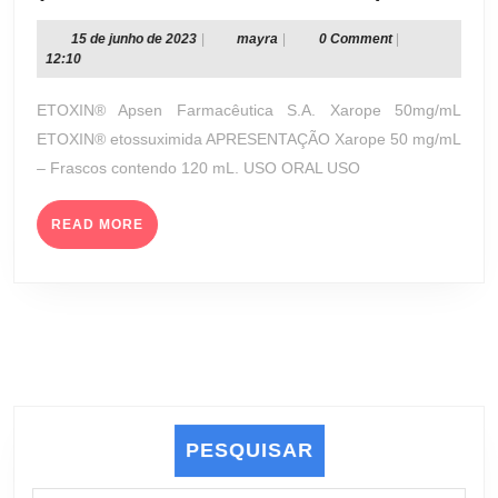
XAROPE
50
15
mayra
15 de junho de 2023
|
mayra
|
0 Comment
|
de
12:10
MG/ML
junho
(APSEN
de
ETOXIN® Apsen Farmacêutica S.A. Xarope 50mg/mL
FARMACÊ
2023
ETOXIN® etossuximida APRESENTAÇÃO Xarope 50 mg/mL
S.A.)
– Frascos contendo 120 mL. USO ORAL USO
READ
READ MORE
MORE
PESQUISAR