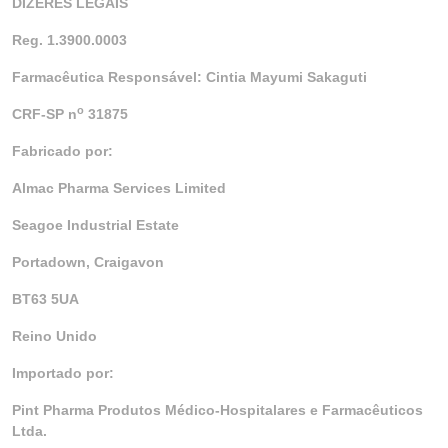
DIZERES LEGAIS
Reg. 1.3900.0003
Farmacêutica Responsável: Cintia Mayumi Sakaguti
o
CRF-SP n
31875
Fabricado por:
Almac Pharma Services Limited
Seagoe Industrial Estate
Portadown, Craigavon
BT63 5UA
Reino Unido
Importado por:
Pint Pharma Produtos Médico-Hospitalares e Farmacêuticos
Ltda.