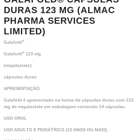
DURAS 123 MG (ALMAC
PHARMA SERVICES
LIMITED)
®
Galafold
®
Galafold
123 mg
(migalastate)
cápsulas duras
APRESENTAÇÃO
Galafold é apresentado na forma de cápsulas duras com 123
mg de migalastate em embalagem contendo 14 cápsulas.
USO ORAL
USO ADULTO E PEDIÁTRICO (12 ANOS OU MAIS)