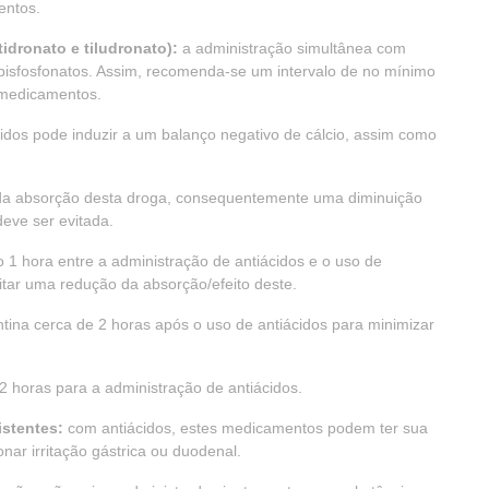
entos.
idronato e tiludronato):
a administração simultânea com
s bisfosfonatos. Assim, recomenda-se um intervalo de no mínimo
 medicamentos.
idos pode induzir a um balanço negativo de cálcio, assim como
da absorção desta droga, consequentemente uma diminuição
deve ser evitada.
1 hora entre a administração de antiácidos e o uso de
itar uma redução da absorção/efeito deste.
na cerca de 2 horas após o uso de antiácidos para minimizar
 horas para a administração de antiácidos.
stentes:
com antiácidos, estes medicamentos podem ter sua
nar irritação gástrica ou duodenal.