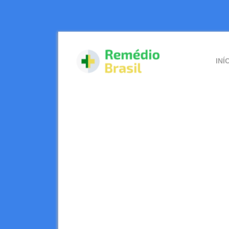
Skip
to
content
Skip
to
content
INÍ