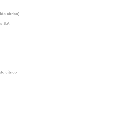
do cítrico)
s S.A.
do cítrico