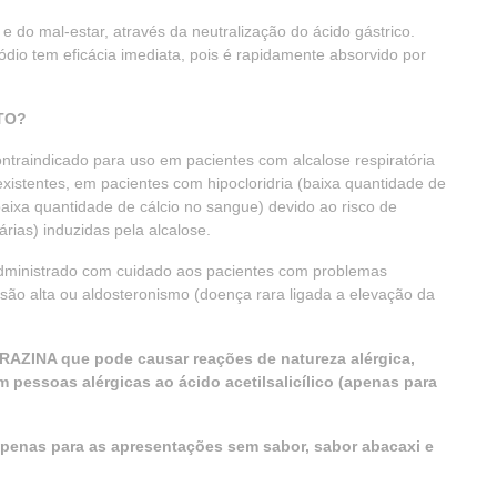
 do mal-estar, através da neutralização do ácido gástrico.
ódio tem eficácia imediata, pois é rapidamente absorvido por
TO?
ntraindicado para uso em pacientes com alcalose respiratória
existentes, em pacientes com hipocloridria (baixa quantidade de
aixa quantidade de cálcio no sangue) devido ao risco de
rias) induzidas pela alcalose.
administrado com cuidado aos pacientes com problemas
essão alta ou aldosteronismo (doença rara ligada a elevação da
RAZINA que pode causar reações de natureza alérgica,
 pessoas alérgicas ao ácido acetilsalicílico (apenas para
(apenas para as apresentações sem sabor, sabor abacaxi e