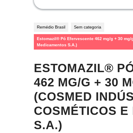
Remédio Brasil
Sem categoria
Estomazil® Pó Efervescente 462 mg/g + 30 mg/
Medicamentos S.A.)
ESTOMAZIL® P
462 MG/G + 30 
(COSMED INDÚS
COSMÉTICOS E
S.A.)