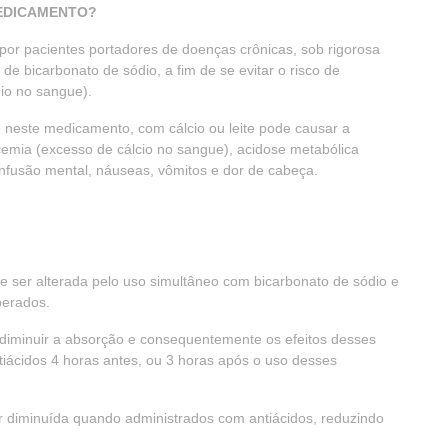
MEDICAMENTO?
r pacientes portadores de doenças crônicas, sob rigorosa
e bicarbonato de sódio, a fim de se evitar o risco de
dio no sangue).
 neste medicamento, com cálcio ou leite pode causar a
cemia (excesso de cálcio no sangue), acidose metabólica
confusão mental, náuseas, vômitos e dor de cabeça.
 ser alterada pelo uso simultâneo com bicarbonato de sódio e
perados.
diminuir a absorção e consequentemente os efeitos desses
iácidos 4 horas antes, ou 3 horas após o uso desses
r diminuída quando administrados com antiácidos, reduzindo