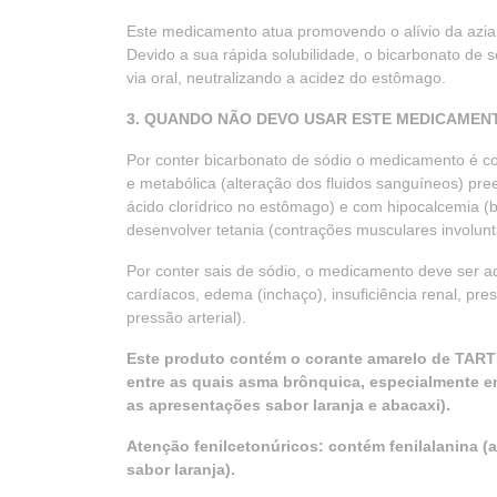
Este medicamento atua promovendo o alívio da azia e
Devido a sua rápida solubilidade, o bicarbonato de s
via oral, neutralizando a acidez do estômago.
3. QUANDO NÃO DEVO USAR ESTE MEDICAMEN
Por conter bicarbonato de sódio o medicamento é co
e metabólica (alteração dos fluidos sanguíneos) pre
ácido clorídrico no estômago) e com hipocalcemia (b
desenvolver tetania (contrações musculares involuntá
Por conter sais de sódio, o medicamento deve ser 
cardíacos, edema (inchaço), insuficiência renal, pr
pressão arterial).
Este produto contém o corante amarelo de TART
entre as quais asma brônquica, especialmente em
as apresentações sabor laranja e abacaxi).
Atenção fenilcetonúricos: contém fenilalanina 
sabor laranja).