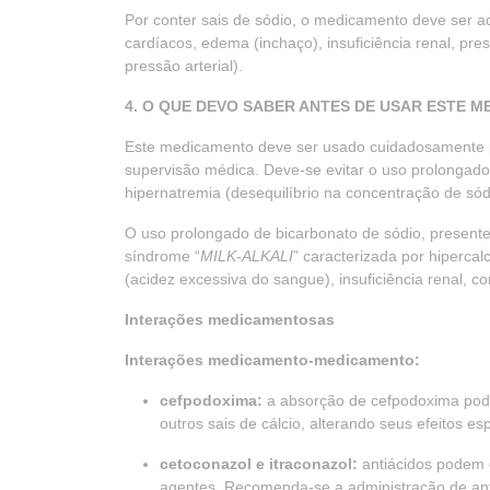
Por conter sais de sódio, o medicamento deve ser 
cardíacos, edema (inchaço), insuficiência renal, pr
pressão arterial).
4. O QUE DEVO SABER ANTES DE USAR ESTE 
Este medicamento deve ser usado cuidadosamente po
supervisão médica. Deve-se evitar o uso prolongado d
hipernatremia (desequilíbrio na concentração de só
O uso prolongado de bicarbonato de sódio, presente
síndrome “
MILK-
ALKALI
” caracterizada por hiperca
(acidez excessiva do sangue), insuficiência renal, 
Interações medicamentosas
Interações medicamento-medicamento:
cefpodoxima:
a absorção de cefpodoxima pode
outros sais de cálcio, alterando seus efeitos es
cetoconazol e itraconazol:
antiácidos podem 
agentes. Recomenda-se a administração de ant