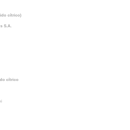
do cítrico)
s S.A.
do cítrico
xi