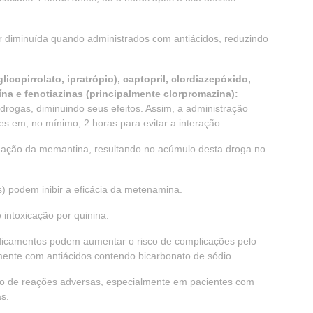
r diminuída quando administrados com antiácidos, reduzindo
icopirrolato, ipratrópio), captopril, clordiazepóxido,
oína e fenotiazinas (principalmente clorpromazina):
 drogas, diminuindo seus efeitos. Assim, a administração
s em, no mínimo, 2 horas para evitar a interação.
inação da memantina, resultando no acúmulo desta droga no
s) podem inibir a eficácia da metenamina.
intoxicação por quinina.
icamentos podem aumentar o risco de complicações pelo
ente com antiácidos contendo bicarbonato de sódio.
o de reações adversas, especialmente em pacientes com
as.