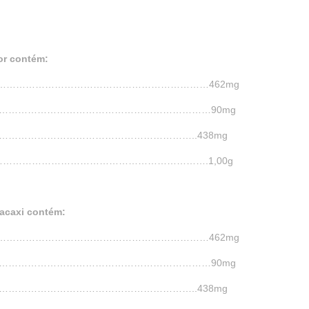
or contém:
………………………………………………………………………462mg
……………………………………………………………………90mg
……………………………………………………………..438mg
.………………………………………………………………….1,00g
acaxi contém:
………………………………………………………………………462mg
……………………………………………………………………90mg
……………………………………………………………..438mg