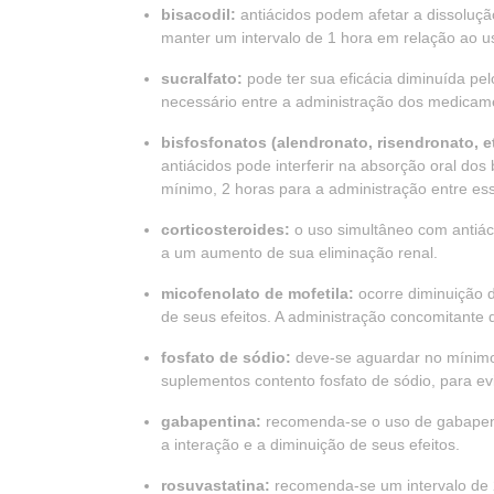
bisacodil:
antiácidos podem afetar a dissolução
manter um intervalo de 1 hora em relação ao us
sucralfato:
pode ter sua eficácia diminuída pel
necessário entre a administração dos medicam
bisfosfonatos (alendronato, risendronato, et
antiácidos pode interferir na absorção oral dos
mínimo, 2 horas para a administração entre e
corticosteroides:
o uso simultâneo com antiác
a um aumento de sua eliminação renal.
micofenolato de mofetila:
ocorre diminuição 
de seus efeitos. A administração concomitante 
fosfato de sódio:
deve-se aguardar no mínimo 
suplementos contento fosfato de sódio, para ev
gabapentina:
recomenda-se o uso de gabapenti
a interação e a diminuição de seus efeitos.
rosuvastatina:
recomenda-se um intervalo de 2