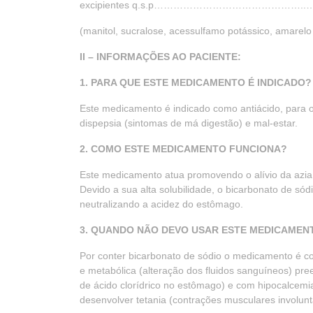
excipientes q.s.p…………………………………
(manitol, sucralose, acessulfamo potássico, amarelo
II – INFORMAÇÕES AO PACIENTE:
1. PARA QUE ESTE MEDICAMENTO É INDICADO?
Este medicamento é indicado como antiácido, para o
dispepsia (sintomas de má digestão) e mal-estar.
2. COMO ESTE MEDICAMENTO FUNCIONA?
Este medicamento atua promovendo o alívio da azia e
Devido a sua alta solubilidade, o bicarbonato de sód
neutralizando a acidez do estômago.
3. QUANDO NÃO DEVO USAR ESTE MEDICAMEN
Por conter bicarbonato de sódio o medicamento é co
e metabólica (alteração dos fluidos sanguíneos) pree
de ácido clorídrico no estômago) e com hipocalcemia
desenvolver tetania (contrações musculares involuntá