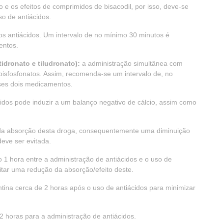
 e os efeitos de comprimidos de bisacodil, por isso, deve-se
o de antiácidos.
os antiácidos. Um intervalo de no mínimo 30 minutos é
entos.
idronato e tiludronato):
a administração simultânea com
 bisfosfonatos. Assim, recomenda-se um intervalo de, no
sses dois medicamentos.
idos pode induzir a um balanço negativo de cálcio, assim como
da absorção desta droga, consequentemente uma diminuição
deve ser evitada.
1 hora entre a administração de antiácidos e o uso de
itar uma redução da absorção/efeito deste.
na cerca de 2 horas após o uso de antiácidos para minimizar
 horas para a administração de antiácidos.