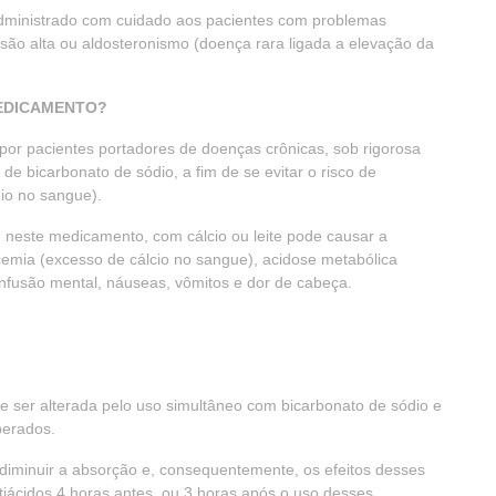
administrado com cuidado aos pacientes com problemas
essão alta ou aldosteronismo (doença rara ligada a elevação da
MEDICAMENTO?
r pacientes portadores de doenças crônicas, sob rigorosa
e bicarbonato de sódio, a fim de se evitar o risco de
dio no sangue).
 neste medicamento, com cálcio ou leite pode causar a
lcemia (excesso de cálcio no sangue), acidose metabólica
confusão mental, náuseas, vômitos e dor de cabeça.
 ser alterada pelo uso simultâneo com bicarbonato de sódio e
perados.
diminuir a absorção e, consequentemente, os efeitos desses
iácidos 4 horas antes, ou 3 horas após o uso desses