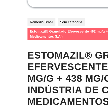
Remédio Brasil
Sem categoria
Estomazil® Granulado Efervescente 462 mg/g +
Medicamentos S.A.)
ESTOMAZIL® G
EFERVESCENTE 
MG/G + 438 MG
INDÚSTRIA DE 
MEDICAMENTOS 