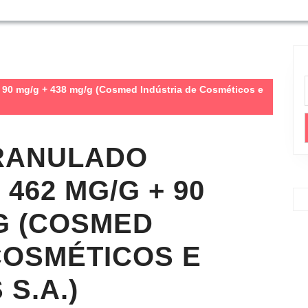
 90 mg/g + 438 mg/g (Cosmed Indústria de Cosméticos e
RANULADO
462 MG/G + 90
/G (COSMED
COSMÉTICOS E
S.A.)