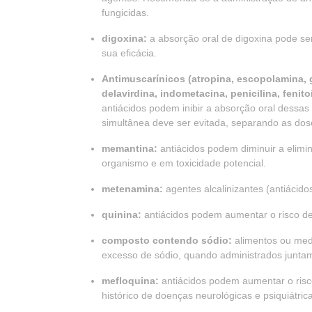
fungicidas.
digoxina:
a absorção oral de digoxina pode se
sua eficácia.
Antimuscarínicos (atropina, escopolamina, gl
delavirdina, indometacina, penicilina, fenit
antiácidos podem inibir a absorção oral dessas
simultânea deve ser evitada, separando as dose
memantina:
antiácidos podem diminuir a elim
organismo e em toxicidade potencial.
metenamina:
agentes alcalinizantes (antiácido
quinina:
antiácidos podem aumentar o risco de 
composto contendo sódio:
alimentos ou med
excesso de sódio, quando administrados juntam
mefloquina:
antiácidos podem aumentar o risc
histórico de doenças neurológicas e psiquiátric