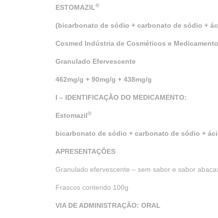
®
ESTOMAZIL
(bicarbonato de sódio + carbonato de sódio + áci
Cosmed Indústria de Cosméticos e Medicamento
Granulado Efervescente
462mg/g + 90mg/g + 438mg/g
I – IDENTIFICAÇÃO DO MEDICAMENTO:
®
Estomazil
bicarbonato de sódio + carbonato de sódio + áci
APRESENTAÇÕES
Granulado efervescente – sem sabor e sabor abaca
Frascos contendo 100g
VIA DE ADMINISTRAÇÃO: ORAL