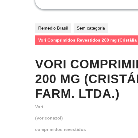
Remédio Brasil
Sem categoria
Vori Comprimidos Revestidos 200 mg (Cristália 
VORI COMPRIM
200 MG (CRISTÁ
FARM. LTDA.)
Vori
(voriconazol)
comprimidos revestidos