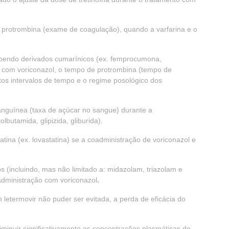
rotrombina (exame de coagulação), quando a varfarina e o
ebendo derivados cumarínicos (ex. femprocumona,
 com voriconazol, o tempo de protrombina (tempo de
os intervalos de tempo e o regime posológico dos
nguínea (taxa de açúcar no sangue) durante a
olbutamida, glipizida, gliburida).
ina (ex. lovastatina) se a coadministração de voriconazol e
(incluindo, mas não limitado a: midazolam, triazolam e
administração com voriconazol
.
letermovir não puder ser evitada, a perda de eficácia do
minuir significativamente as concentrações plasmáticas de