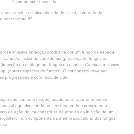
1 comprimido revestido
croscarmelose sódica, dióxido de silício, estearato de
e polissorbato 80.
gilose invasiva (infecção produzida por um fungo da espécie
or
Candida
, incluindo candidemia (presença de fungos da
 (infecção do esôfago por fungos da espécie
Candida
, inclusive
pp. (outras espécies de fungos). O voriconazol deve ser
s progressivas e com risco de vida.
cação que combate fungos) usado para tratar uma ampla
riconazol age eliminando ou interrompendo o crescimento
mo de ação do voriconazol se dá através da inibição de um
 ergosterol, um componente da membrana celular dos fungos.
dose.