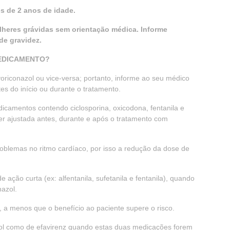
s de 2 anos de idade.
lheres grávidas sem orientação médica. Informe
de gravidez.
MEDICAMENTO?
oriconazol ou vice-versa; portanto, informe ao seu médico
s do início ou durante o tratamento.
camentos contendo ciclosporina, oxicodona, fentanila e
r ajustada antes, durante e após o tratamento com
blemas no ritmo cardíaco, por isso a redução da dose de
ação curta (ex: alfentanila, sufetanila e fentanila), quando
nazol.
, a menos que o benefício ao paciente supere o risco.
zol como de efavirenz quando estas duas medicações forem