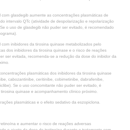
l com glasdegib aumente as concentrações plasmáticas de
o intervalo QTc (atividade de despolarização e repolarização
 Se o uso de glasdegib não puder ser evitado, é recomendado
iograma).
 com inibidores da tirosina quinase metabolizados pelo
dos inibidores da tirosina quinase e o risco de reações
der ser evitada, recomenda-se a redução da dose do inibidor da
ximo.
oncentrações plasmáticas dos inibidores da tirosina quinase
nibe, cabozantinibe, ceritinibe, cobimetinibe, dabrafenibe,
bociclibe). Se o uso concomitante não puder ser evitado, é
 tirosina quinase e acompanhamento clínico próximo.
ações plasmáticas e o efeito sedativo da eszopiclona.
retinoína e aumentar o risco de reações adversas
do o ajuste da dose de tretinoína durante o tratamento com