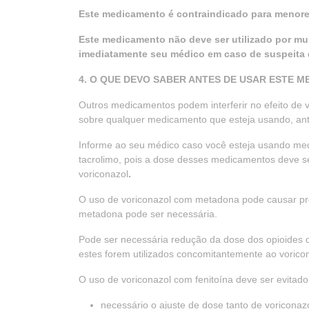
Este medicamento é contraindicado para menore
Este medicamento não deve ser utilizado por mu
imediatamente seu médico em caso de suspeita 
4. O QUE DEVO SABER ANTES DE USAR ESTE 
Outros medicamentos podem interferir no efeito de v
sobre qualquer medicamento que esteja usando, ante
Informe ao seu médico caso você esteja usando medi
tacrolimo, pois a dose desses medicamentos deve se
voriconazol
.
O uso de voriconazol com metadona pode causar pro
metadona pode ser necessária.
Pode ser necessária redução da dose dos opioides de 
estes forem utilizados concomitantemente ao vorico
O uso de voriconazol com fenitoína deve ser evitado
necessário o ajuste de dose tanto de voricona