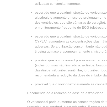
utilizadas concomitantemente.
esperado que a coadministração de voriconazo
glasdegib e aumente o risco de prolongamento d
dos ventrículos, que são câmaras do coração).
o monitoramento frequente de ECG (eletrocard
esperado que a coadministração de voriconazol
CYP3A4 aumentem as concentrações plasmáticas 
adversas. Se a utilização concomitante não pu
tirosina quinase e acompanhamento clínico pró
possível que o voriconazol possa aumentar as c
(incluindo, mas não limitado a: axitinibe, bosuti
dasatinibe, nilotinibe, sunitinibe, ibrutinibe, ri
recomendada a redução da dose do inibidor da
provável que o voriconazol aumente as concentr
Recomenda-se a redução da dose de eszopiclona.
O voriconazol pode aumentar as concentrações de t
(pseudotumor cerebral, hipercalcemia). É recomenda