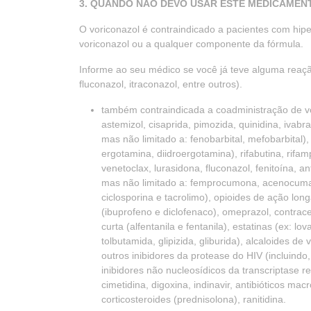
3. QUANDO NÃO DEVO USAR ESTE MEDICAMEN
O voriconazol é contraindicado a pacientes com hipe
voriconazol ou a qualquer componente da fórmula.
Informe ao seu médico se você já teve alguma reaçã
fluconazol, itraconazol, entre outros).
também contraindicada a coadministração de 
astemizol, cisaprida, pimozida, quinidina, ivab
mas não limitado a: fenobarbital, mefobarbital),
ergotamina, diidroergotamina), rifabutina, rifam
venetoclax, lurasidona, fluconazol, fenitoína, an
mas não limitado a: femprocumona, acenocumario
ciclosporina e tacrolimo), opioides de ação lon
(ibuprofeno e diclofenaco), omeprazol, contracep
curta (alfentanila e fentanila), estatinas (ex: lov
tolbutamida, glipizida, gliburida), alcaloides de 
outros inibidores da protease do HIV (incluindo,
inibidores não nucleosídicos da transcriptase re
cimetidina, digoxina, indinavir, antibióticos mac
corticosteroides (prednisolona), ranitidina.