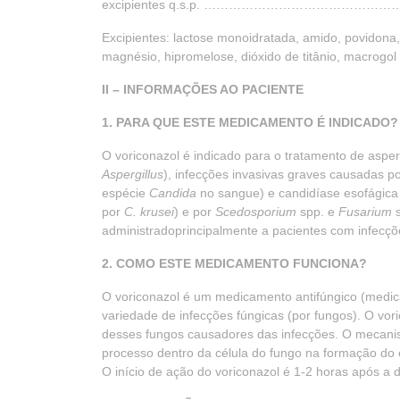
excipientes q.s.p. ………………………………………………..
Excipientes: lactose monoidratada, amido, povidona, 
magnésio, hipromelose, dióxido de titânio, macrogol 
II – INFORMAÇÕES AO PACIENTE
1. PARA QUE ESTE MEDICAMENTO É INDICADO?
O voriconazol é indicado para o tratamento de asper
Aspergillus
), infecções invasivas graves causadas p
espécie
Candida
no sangue) e candidíase esofágica
por
C. krusei
) e por
Scedosporium
spp. e
Fusarium
s
administradoprincipalmente a pacientes com infecçõe
2. COMO ESTE MEDICAMENTO FUNCIONA?
O voriconazol é um medicamento antifúngico (medi
variedade de infecções fúngicas (por fungos). O vo
desses fungos causadores das infecções. O mecanis
processo dentro da célula do fungo na formação do
O início de ação do voriconazol é 1-2 horas após a 