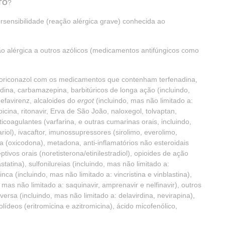
TO
?
rsensibilidade (reação alérgica grave) conhecida ao
o alérgica a outros azólicos (medicamentos antifúngicos como
voriconazol com os medicamentos que contenham terfenadina,
radina, carbamazepina, barbitúricos de longa ação (incluindo,
 efavirenz, alcaloides do
ergot
(incluindo, mas não limitado a:
picina, ritonavir, Erva de São João, naloxegol, tolvaptan,
ticoagulantes (varfarina, e outras cumarinas orais, incluindo,
l), ivacaftor, imunossupressores (sirolimo, everolimo,
ga (oxicodona), metadona, anti-inflamatórios não esteroidais
tivos orais (noretisterona/etinilestradiol), opioides de ação
astatina), sulfonilureias (incluindo, mas não limitado a:
vinca (incluindo, mas não limitado a: vincristina e vinblastina),
 mas não limitado a: saquinavir, amprenavir e nelfinavir), outros
versa (incluindo, mas não limitado a: delavirdina, nevirapina),
rolídeos (eritromicina e azitromicina), ácido micofenólico,