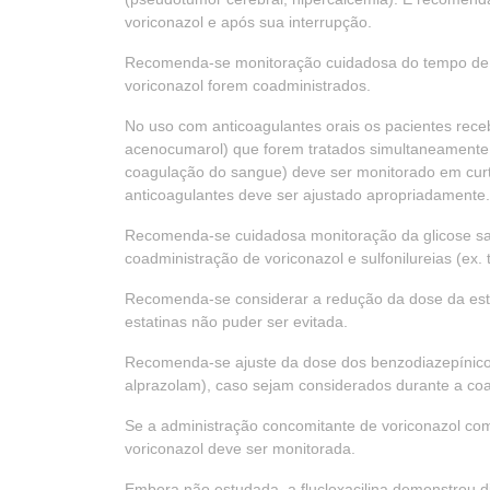
voriconazol e após sua interrupção.
Recomenda-se monitoração cuidadosa do tempo de p
voriconazol forem coadministrados.
No uso com anticoagulantes orais os pacientes rec
acenocumarol) que forem tratados simultaneamente
coagulação do sangue) deve ser monitorado em curt
anticoagulantes deve ser ajustado apropriadamente.
Recomenda-se cuidadosa monitoração da glicose sa
coadministração de voriconazol e sulfonilureias (ex. t
Recomenda-se considerar a redução da dose da estat
estatinas não puder ser evitada.
Recomenda-se ajuste da dose dos benzodiazepínicos 
alprazolam), caso sejam considerados durante a co
Se a administração concomitante de voriconazol com 
voriconazol deve ser monitorada.
Embora não estudada, a flucloxacilina demonstrou di