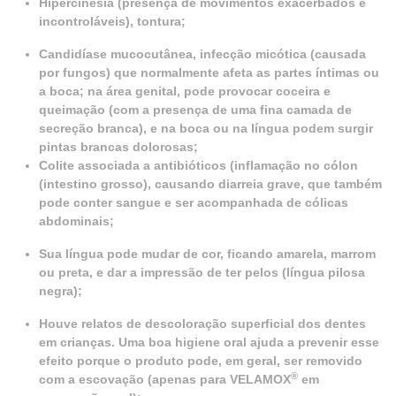
Hipercinesia (presença de movimentos exacerbados e
incontroláveis), tontura;
Candidíase mucocutânea, infecção micótica (causada
por fungos) que normalmente afeta as partes íntimas ou
a boca; na área genital, pode provocar coceira e
queimação (com a presença de uma fina camada de
secreção branca), e na boca ou na língua podem surgir
pintas brancas dolorosas;
Colite associada a antibióticos (inflamação no cólon
(intestino grosso), causando diarreia grave, que também
pode conter sangue e ser acompanhada de cólicas
abdominais;
Sua língua pode mudar de cor, ficando amarela, marrom
ou preta, e dar a impressão de ter pelos (língua pilosa
negra);
Houve relatos de descoloração superficial dos dentes
em crianças. Uma boa higiene oral ajuda a prevenir esse
efeito porque o produto pode, em geral, ser removido
®
com a escovação (apenas para VELAMOX
em