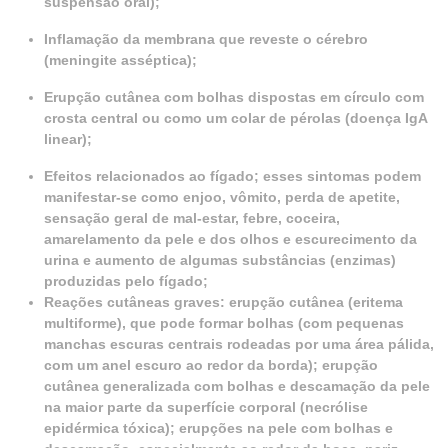
suspensão oral);
Inflamação da membrana que reveste o cérebro
(meningite asséptica);
Erupção cutânea com bolhas dispostas em círculo com
crosta central ou como um colar de pérolas (doença IgA
linear);
Efeitos relacionados ao fígado; esses sintomas podem
manifestar-se como enjoo, vômito, perda de apetite,
sensação geral de mal-estar, febre, coceira,
amarelamento da pele e dos olhos e escurecimento da
urina e aumento de algumas substâncias (enzimas)
produzidas pelo fígado;
Reações cutâneas graves: erupção cutânea (eritema
multiforme), que pode formar bolhas (com pequenas
manchas escuras centrais rodeadas por uma área pálida,
com um anel escuro ao redor da borda); erupção
cutânea generalizada com bolhas e descamação da pele
na maior parte da superfície corporal (necrólise
epidérmica tóxica); erupções na pele com bolhas e