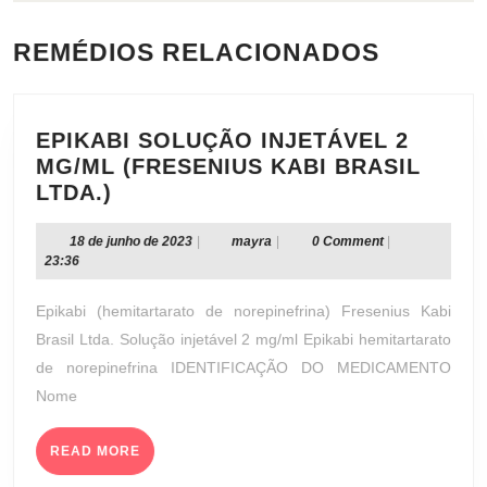
REMÉDIOS RELACIONADOS
EPIKABI SOLUÇÃO INJETÁVEL 2
MG/ML (FRESENIUS KABI BRASIL
EPIKABI
LTDA.)
SOLUÇÃO
INJETÁVEL
18
mayra
18 de junho de 2023
|
mayra
|
0 Comment
|
de
23:36
2
junho
MG/ML
de
Epikabi (hemitartarato de norepinefrina) Fresenius Kabi
(FRESENIUS
2023
Brasil Ltda. Solução injetável 2 mg/ml Epikabi hemitartarato
KABI
de norepinefrina IDENTIFICAÇÃO DO MEDICAMENTO
BRASIL
Nome
LTDA.)
READ
READ MORE
MORE