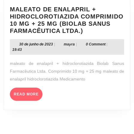
MALEATO DE ENALAPRIL +
HIDROCLOROTIAZIDA COMPRIMIDO
10 MG + 25 MG (BIOLAB SANUS
MALEATO
FARMACÊUTICA LTDA.)
DE
ENALAPRIL
30
mayra
30 de junho de 2023
|
mayra
|
0 Comment
|
de
19:43
+
junho
HIDROCLOROTI
de
maleato de enalapril + hidroclorotiazida Biolab Sanus
COMPRIMIDO
2023
Farmacêutica Ltda. Comprimido 10 mg + 25 mg maleato de
10
enalapril hidroclorotiazida Medicamento
MG
+
READ
25
READ MORE
MORE
MG
(BIOLAB
SANUS
FARMACÊUTICA
LTDA.)