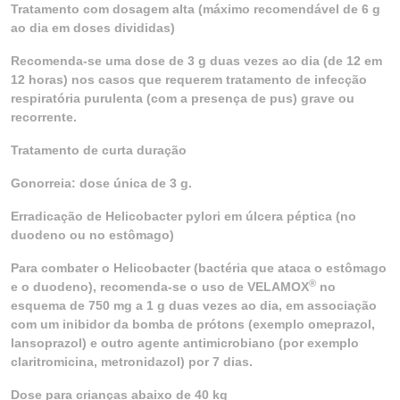
Tratamento com dosagem alta (máximo recomendável de 6 g
ao dia em doses divididas)
Recomenda-se uma dose de 3 g duas vezes ao dia (de 12 em
12 horas) nos casos que requerem tratamento de infecção
respiratória purulenta (com a presença de pus) grave ou
recorrente.
Tratamento de curta duração
Gonorreia: dose única de 3 g.
Erradicação de Helicobacter pylori em úlcera péptica (no
duodeno ou no estômago)
Para combater o Helicobacter (bactéria que ataca o estômago
®
e o duodeno), recomenda-se o uso de VELAMOX
no
esquema de 750 mg a 1 g duas vezes ao dia, em associação
com um inibidor da bomba de prótons (exemplo omeprazol,
lansoprazol) e outro agente antimicrobiano (por exemplo
claritromicina, metronidazol) por 7 dias.
Dose para crianças abaixo de 40 kg