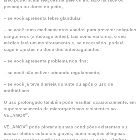
Isso pode incluir reações na pele ou inchaço na face ou
pescoço ou dores no peito;
– se você apresenta febre glandular;
– se você toma medicamentos usados para prevenir coágulos
sanguíneos (anticoagulantes), tais como varfarina, o seu
médico fará um monitoramento e, se necessário, poderá
sugerir ajustes na dose dos anticoagulantes;
– se você apresenta problema nos rins;
– se você não estiver urinando regularmente;
– se você já teve diarreia durante ou após o uso de
antibióticos.
O uso prolongado também pode resultar, ocasionalmente, em
supercrescimento de microrganismos resistentes ao
®
VELAMOX
.
®
VELAMOX
pode piorar algumas condições existentes ou
causar efeitos colaterais graves, como reações alérgicas