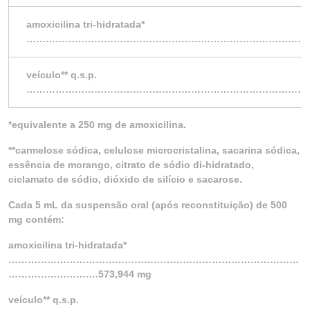
amoxicilina tri-hidratada*
………………………………………………………………………………
veículo** q.s.p.
……………………………………………………………………………
*equivalente a 250 mg de amoxicilina.
**carmelose sódica, celulose microcristalina, sacarina sódica,
essência de morango, citrato de sódio di-hidratado,
ciclamato de sódio, dióxido de silício e sacarose.
Cada 5 mL da suspensão oral (após reconstituição) de 500
mg contém:
amoxicilina tri-hidratada*
………………………………………………………………………………
……………………….573,944 mg
veículo** q.s.p.