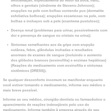
descamação, especialmente ao redor da boca, nariz,
olhos e genitais (síndrome de Stevens-Johnson);
erupções na pele com bolhas contendo pus (dermatite
esfoliativa bolhosa); erupções escamosas na pele, com
bolhas e inchaços sob a pele (exantema pustuloso);
Doença renal (problemas para urinar, possivelmente com
dor e presença de sangue ou cristais na urina);
Sintomas semelhantes aos da gripe com erupção
cutânea, febre, glândulas inchadas e resultados
anormais de exames de sangue (incluindo o aumento
dos glóbulos brancos (eosinofilia) e enzimas hepáticas)
(Reações do medicamento com eosinofilia e sintomas
sistêmicos (DRESS)).
Se qualquer desconforto incomum se manifestar enquanto
você estiver tomando o medicamento, informe seu médico o
mais breve possível.
Informe ao seu médico, cirurgião-dentista ou farmacêutico o
aparecimento de reações indesejáveis pelo uso do
medicamento. Informe também à empresa através do seu