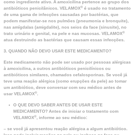
como ingrediente ativo. A amoxicilina pertence ao grupo dos
®
antibióticos penicilânicos. VELAMOX
é usado no tratamento
de uma gama de infecções causadas por bactérias, que
podem manifestar-se nos pulmões (pneumonia e bronquite),
nas amígdalas (amigdalite), nos seios da face (sinusite), no
®
trato urinário e genital, na pele e nas mucosas. VELAMOX
atua destruindo as bactérias que causam essas infecções.
3. QUANDO NÃO DEVO USAR ESTE MEDICAMENTO?
Este medicamento não pode ser usado por pessoas alérgicas
à amoxicilina, a outros antibióticos penicilínicos ou
antibióticos similares, chamados cefalosporinas. Se você já
teve uma reação alérgica (como erupções da pele) ao tomar
um antibiótico, deve conversar com seu médico antes de
®
usar VELAMOX
.
O QUE DEVO SABER ANTES DE USAR ESTE
MEDICAMENTO? Antes de iniciar o tratamento com
®
VELAMOX
, informe ao seu médico:
– se você já apresentou reação alérgica a algum antibiótico.