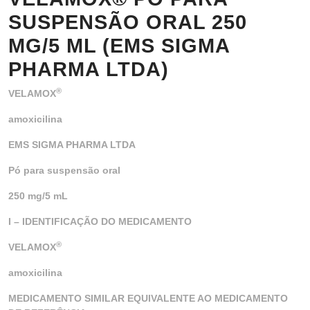
SUSPENSÃO ORAL 250
MG/5 ML (EMS SIGMA
PHARMA LTDA)
®
VELAMOX
amoxicilina
EMS SIGMA PHARMA LTDA
Pó para suspensão oral
250 mg/5 mL
I – IDENTIFICAÇÃO DO MEDICAMENTO
®
VELAMOX
amoxicilina
MEDICAMENTO SIMILAR EQUIVALENTE AO MEDICAMENTO