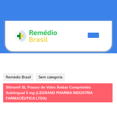
Skip
to
content
Skip
to
content
Open
Button
Remédio Brasil
Sem categoria
Stilram® SL Frasco de Vidro Âmbar Comprimido
Sublingual 5 mg (LEGRAND PHARMA INDÚSTRIA
FARMACÊUTICA LTDA)