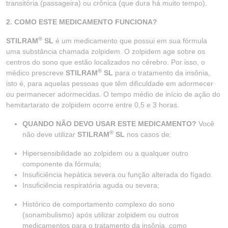
transitória (passageira) ou crônica (que dura há muito tempo).
2. COMO ESTE MEDICAMENTO FUNCIONA?
®
STILRAM
SL
é um medicamento que possui em sua fórmula
uma substância chamada zolpidem. O zolpidem age sobre os
centros do sono que estão localizados no cérebro. Por isso, o
®
médico prescreve
STILRAM
SL
para o tratamento da insônia,
isto é, para aquelas pessoas que têm dificuldade em adormecer
ou permanecer adormecidas. O tempo médio de início de ação do
hemitartarato de zolpidem ocorre entre 0,5 e 3 horas.
QUANDO NÃO DEVO USAR ESTE MEDICAMENTO?
Você
®
não deve utilizar
STILRAM
SL
nos casos de:
Hipersensibilidade ao zolpidem ou a qualquer outro
componente da fórmula;
Insuficiência hepática severa ou função alterada do fígado.
Insuficiência respiratória aguda ou severa;
Histórico de comportamento complexo do sono
(sonambulismo) após utilizar zolpidem ou outros
medicamentos para o tratamento da insônia, como