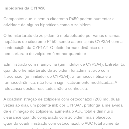
Inibidores da CYP450
Compostos que inibem o citocromo P450 podem aumentar a
atividade de alguns hipnóticos como o zolpidem.
O hemitartarato de zolpidem é metabolizado por várias enzimas
hepáticas do citocromo P450: sendo as principais CYP3A4 com a
contribuição da CYP1A2. O efeito farmacodinâmico do
hemitartarato de zolpidem é menor quando é
administrado com rifampicina (um indutor de CYP3A4). Entretanto,
quando o hemitartarato de zolpidem foi administrado com
itraconazol (um inibidor do CYP3A4), a farmacocinética e a
farmacodinâmica, não foram significativamente modificadas. A
relevância destes resultados não é conhecida.
A coadministração de zolpidem com cetoconazol (200 mg, duas
vezes ao dia), um potente inibidor CYP3A4, prolonga a meia-vida
de eliminação do zolpidem, aumenta o AUC total e diminui o
clearance quando comparado com zolpidem mais placebo.
Quando coadministrado com cetoconazol, o AUC total aumenta