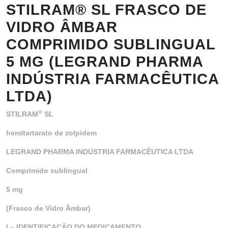
STILRAM® SL FRASCO DE
VIDRO ÂMBAR
COMPRIMIDO SUBLINGUAL
5 MG (LEGRAND PHARMA
INDÚSTRIA FARMACÊUTICA
LTDA)
®
STILRAM
SL
hemitartarato de zolpidem
LEGRAND PHARMA INDÚSTRIA FARMACÊUTICA LTDA
Comprimido sublingual
5 mg
(Frasco de Vidro Âmbar)
I – IDENTIFICAÇÃO DO MEDICAMENTO