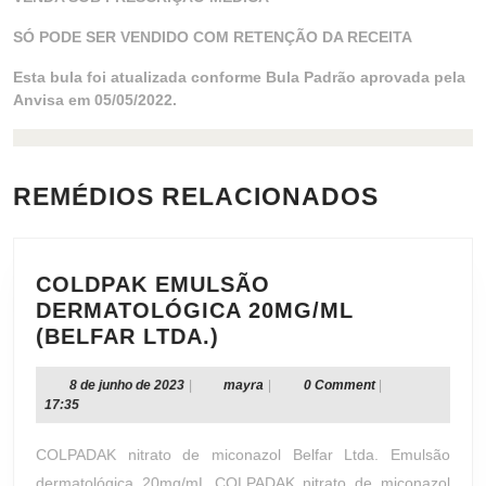
SÓ PODE SER VENDIDO COM RETENÇÃO DA RECEITA
Esta bula foi atualizada conforme Bula Padrão aprovada pela
Anvisa em 05/05/2022.
REMÉDIOS RELACIONADOS
COLDPAK EMULSÃO
DERMATOLÓGICA 20MG/ML
COLDPAK
(BELFAR LTDA.)
EMULSÃO
DERMATOLÓGICA
8
mayra
8 de junho de 2023
|
mayra
|
0 Comment
|
de
17:35
20MG/ML
junho
(BELFAR
de
COLPADAK nitrato de miconazol Belfar Ltda. Emulsão
LTDA.)
2023
dermatológica 20mg/mL COLPADAK nitrato de miconazol