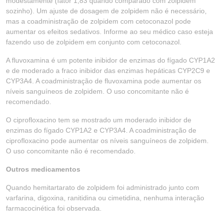
modestamente (fator 1,83 quando comparado com zolpidem
sozinho). Um ajuste de dosagem de zolpidem não é necessário,
mas a coadministração de zolpidem com cetoconazol pode
aumentar os efeitos sedativos. Informe ao seu médico caso esteja
fazendo uso de zolpidem em conjunto com cetoconazol.
A fluvoxamina é um potente inibidor de enzimas do fígado CYP1A2
e de moderado a fraco inibidor das enzimas hepáticas CYP2C9 e
CYP3A4. A coadministração de fluvoxamina pode aumentar os
níveis sanguíneos de zolpidem. O uso concomitante não é
recomendado.
O ciprofloxacino tem se mostrado um moderado inibidor de
enzimas do fígado CYP1A2 e CYP3A4. A coadministração de
ciprofloxacino pode aumentar os níveis sanguíneos de zolpidem.
O uso concomitante não é recomendado.
Outros medicamentos
Quando hemitartarato de zolpidem foi administrado junto com
varfarina, digoxina, ranitidina ou cimetidina, nenhuma interação
farmacocinética foi observada.