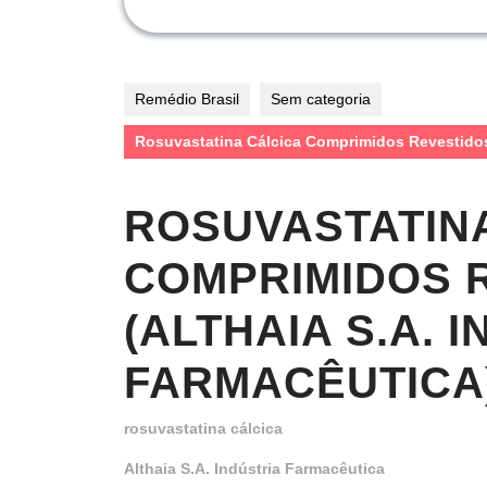
Remédio Brasil
Sem categoria
Rosuvastatina Cálcica Comprimidos Revestidos 
ROSUVASTATIN
COMPRIMIDOS R
(ALTHAIA S.A. 
FARMACÊUTICA
rosuvastatina cálcica
Althaia S.A. Indústria Farmacêutica