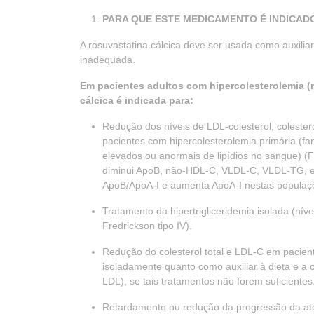
PARA QUE ESTE MEDICAMENTO É INDICAD
A rosuvastatina cálcica deve ser usada como auxiliar
inadequada.
Em pacientes adultos com hipercolesterolemia (n
cálcica é indicada para:
Redução dos níveis de LDL-colesterol, colestero
pacientes com hipercolesterolemia primária (fami
elevados ou anormais de lipídios no sangue) (Fr
diminui ApoB, não-HDL-C, VLDL-C, VLDL-TG, 
ApoB/ApoA-I e aumenta ApoA-I nestas populaç
Tratamento da hipertrigliceridemia isolada (níve
Fredrickson tipo IV).
Redução do colesterol total e LDL-C em pacient
isoladamente quanto como auxiliar à dieta e a o
LDL), se tais tratamentos não forem suficientes
Retardamento ou redução da progressão da at