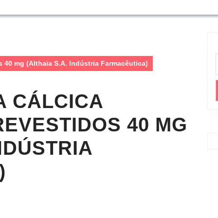
40 mg (Althaia S.A. Indústria Farmacêutica)
A CÁLCICA
EVESTIDOS 40 MG
INDÚSTRIA
)