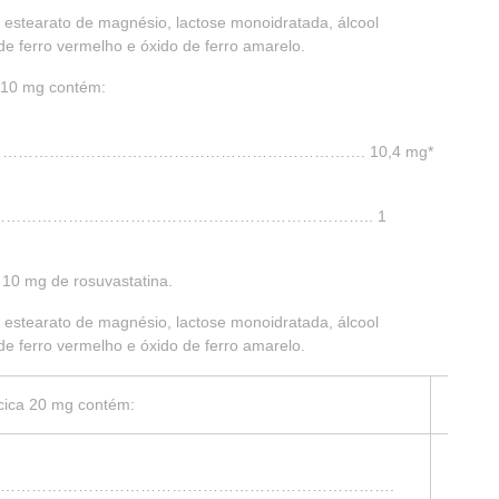
a, estearato de magnésio, lactose monoidratada, álcool
do de ferro vermelho e óxido de ferro amarelo.
a 10 mg contém:
………………………………………………………. 10,4 mg*
……………………………………………………………….. 1
 10 mg de rosuvastatina.
a, estearato de magnésio, lactose monoidratada, álcool
do de ferro vermelho e óxido de ferro amarelo.
lcica 20 mg contém:
20,8 
………………………………………………………………….