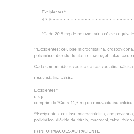
Excipientes**
q.s.p………………………………………………
*Cada 20,8 mg de rosuvastatina cálcica equival
**Excipientes: celulose microcristalina, crospovidon
polivinílico, dióxido de titânio, macrogol, talco, óxi
Cada comprimido revestido de rosuvastatina cálcic
rosuvastatina cálcica
……………………………………………………………………
Excipientes**
q.s.p………………………………………………………
comprimido *Cada 41,6 mg de rosuvastatina cálcica 
**Excipientes: celulose microcristalina, crospovidon
polivinílico, dióxido de titânio, macrogol, talco, óxi
II) INFORMAÇÕES AO PACIENTE