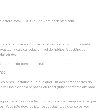
colesterol total, LDL-C e ApoB em pacientes com
e para a fabricação do colesterol pelo organismo, chamada
astatina cálcica reduz o nível de lipídios (substâncias
iglicérides.
 e é mantida com a continuidade do tratamento.
TO?
rgico à rosuvastatina ou a qualquer um dos componentes do
tiver insuficiência hepática ou renal (funcionamento alterado
ada por pacientes grávidas ou que pretendem engravidar e que
. Você não deve utilizar rosuvastatina cálcica se estiver