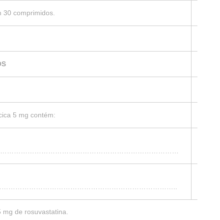
 30 comprimidos.
OS
cica 5 mg contém:
5,2 
……………………………………………………………………
1
………………………………………………………………………..
comp
5 mg de rosuvastatina.