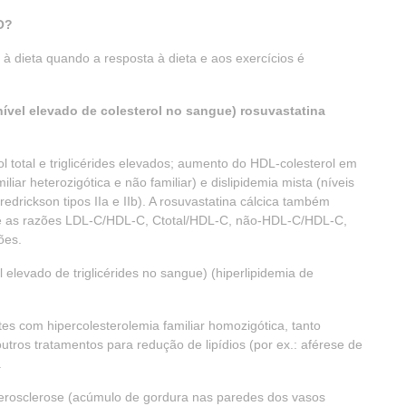
O?
 à dieta quando a resposta à dieta e aos exercícios é
ível elevado de colesterol no sangue) rosuvastatina
l total e triglicérides elevados; aumento do HDL-colesterol em
liar heterozigótica e não familiar) e dislipidemia mista (níveis
edrickson tipos IIa e IIb). A rosuvastatina cálcica também
e as razões LDL-C/HDL-C, Ctotal/HDL-C, não-HDL-C/HDL-C,
ões.
l elevado de triglicérides no sangue) (hiperlipidemia de
es com hipercolesterolemia familiar homozigótica, tanto
utros tratamentos para redução de lipídios (por ex.: aférese de
.
erosclerose (acúmulo de gordura nas paredes dos vasos