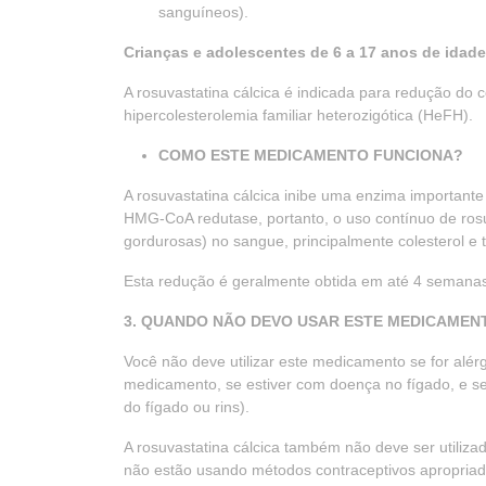
sanguíneos).
Crianças e adolescentes de 6 a 17 anos de idade
A rosuvastatina cálcica é indicada para redução do 
hipercolesterolemia familiar heterozigótica (HeFH).
COMO ESTE MEDICAMENTO FUNCIONA?
A rosuvastatina cálcica inibe uma enzima important
HMG-CoA redutase, portanto, o uso contínuo de rosuv
gordurosas) no sangue, principalmente colesterol e tr
Esta redução é geralmente obtida em até 4 semanas
3. QUANDO NÃO DEVO USAR ESTE MEDICAMEN
Você não deve utilizar este medicamento se for alé
medicamento, se estiver com doença no fígado, e se 
do fígado ou rins).
A rosuvastatina cálcica também não deve ser utiliz
não estão usando métodos contraceptivos apropriados