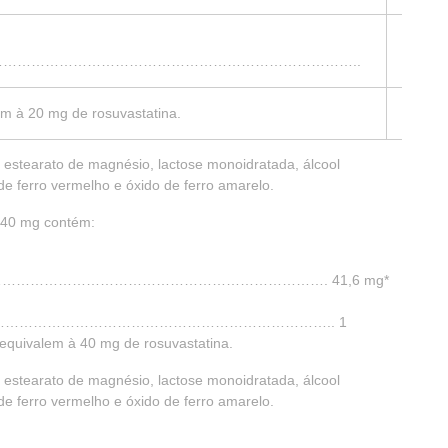
1
………………………………………………………………………..
comp
em à 20 mg de rosuvastatina.
a, estearato de magnésio, lactose monoidratada, álcool
do de ferro vermelho e óxido de ferro amarelo.
a 40 mg contém:
………………………………………………………. 41,6 mg*
……………………………………………………………….. 1
equivalem à 40 mg de rosuvastatina.
a, estearato de magnésio, lactose monoidratada, álcool
do de ferro vermelho e óxido de ferro amarelo.