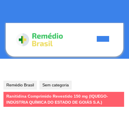
Skip
to
content
Skip
to
content
Open
Button
Remédio Brasil
Sem categoria
Ranitidina Comprimido Revestido 150 mg (IQUEGO-
INDÚSTRIA QUÍMICA DO ESTADO DE GOIÁS S.A.)