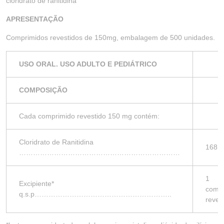
cloridrato de ranitidina
APRESENTAÇÃO
Comprimidos revestidos de 150mg, embalagem de 500 unidades.
USO ORAL. USO ADULTO E PEDIÁTRICO
COMPOSIÇÃO
Cada comprimido revestido 150 mg contém:
Cloridrato de Ranitidina
168 m
……………………………………………………………
1
Excipiente*
compr
q.s.p…………………………………………………..
reves