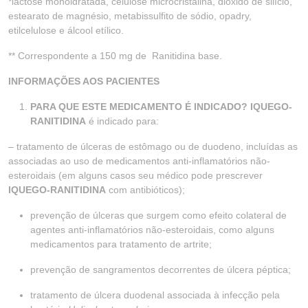
*lactose monoidratada, celulose microcristalina, dióxido de silício,
estearato de magnésio, metabissulfito de sódio, opadry,
etilcelulose e álcool etílico.
** Correspondente a 150 mg de Ranitidina base.
INFORMAÇÕES AOS PACIENTES
PARA QUE ESTE MEDICAMENTO É INDICADO? IQUEGO-
RANITIDINA
é indicado para:
– tratamento de úlceras de estômago ou de duodeno, incluídas as
associadas ao uso de medicamentos anti-inflamatórios não-
esteroidais (em alguns casos seu médico pode prescrever
IQUEGO-RANITIDINA
com antibióticos);
prevenção de úlceras que surgem como efeito colateral de
agentes anti-inflamatórios não-esteroidais, como alguns
medicamentos para tratamento de artrite;
prevenção de sangramentos decorrentes de úlcera péptica;
tratamento de úlcera duodenal associada à infecção pela