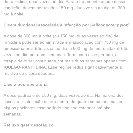
de ranitidina, duas vezes ao dia. Para o tratamento agudo dessa
condição, devem ser usados 150 mg, duas vezes ao dia, ou 300
mg à noite.
Úlcera duodenal associada à infecção por
Helicobacter pylori
A dose de 300 mg à noite (ou 150 mg, duas vezes ao dia) de
ranitidina pode ser administrada em associação com 750 mg de
amoxicilina oral, três vezes ao dia, e 500 mg de metronidazol, três
vezes ao dia, por duas semanas. Terminado esse período, a
terapia deve ser continuada por mais duas semanas apenas com
IQUEGO-RANITIDINA
. Esse regime reduz significativamente a
recidiva de úlcera duodenal.
Úlcera pós-operatória
A dose-padrão é de 150 mg, duas vezes ao dia. Na maioria dos
casos, a cicatrização ocorre dentro de quatro semanas, mas em
alguns pacientes esse período pode se estender até oito
semanas.
Refluxo gastroesofágico