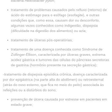
bactéria
Helicobacter pylori
;
tratamento de problemas causados pelo refluxo (retorno) de
ácido do estômago para o esôfago (esofagite), e outras
condições que, como essa, causam dor ou desconforto,
algumas vezes conhecidos como indigestão, dispepsia
(dificuldade na digestão dos alimentos) ou azia;
tratamento de úlceras pós-operatórias;
tratamento de uma doença conhecida como Síndrome de
Zollinger-Ellison, caracterizada por úlceras graves, extrema
acidez gástrica e tumores das células do pâncreas secretoras
de gastrina (hormônio presente na secreção gástrica);
-tratamento de dispepsia episódica crônica, doença caracterizada
por dor epigástrica (na parte alta do abdômen) ou retroesternal
(atrás do osso esterno, que fica no meio do peito) associada às
refeições ou a distúrbios do sono;
prevenção de úlcera causada por estresse em pacientes em
estado grave;