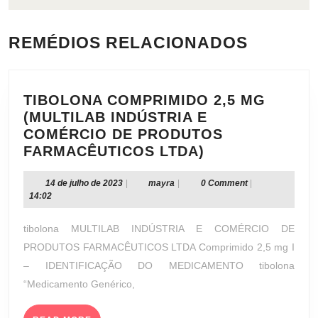
REMÉDIOS RELACIONADOS
TIBOLONA COMPRIMIDO 2,5 MG
(MULTILAB INDÚSTRIA E
COMÉRCIO DE PRODUTOS
TIBOLONA
FARMACÊUTICOS LTDA)
COMPRIMIDO
2,5
14
mayra
14 de julho de 2023
|
mayra
|
0 Comment
|
de
14:02
MG
julho
(MULTILAB
de
tibolona MULTILAB INDÚSTRIA E COMÉRCIO DE
INDÚSTRIA
2023
PRODUTOS FARMACÊUTICOS LTDA Comprimido 2,5 mg I
E
– IDENTIFICAÇÃO DO MEDICAMENTO tibolona
COMÉRCIO
“Medicamento Genérico,
DE
PRODUTOS