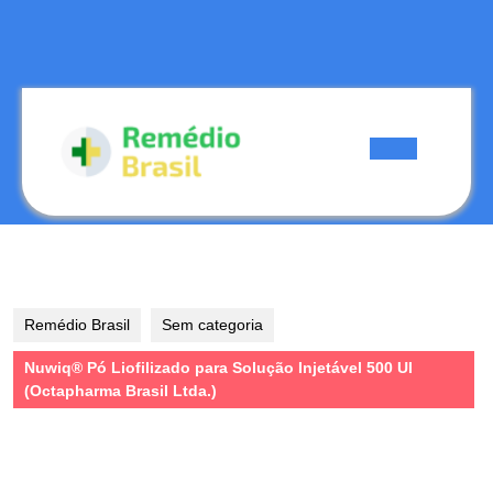
Skip
to
content
Skip
to
content
Open
Button
Remédio Brasil
Sem categoria
Nuwiq® Pó Liofilizado para Solução Injetável 500 UI
(Octapharma Brasil Ltda.)