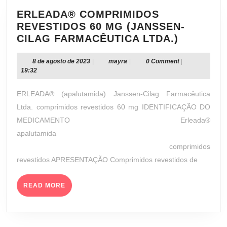
ERLEADA® COMPRIMIDOS
REVESTIDOS 60 MG (JANSSEN-
ERLEAD
CILAG FARMACÊUTICA LTDA.)
COMPRI
REVESTI
8
mayra
8 de agosto de 2023
|
mayra
|
0 Comment
|
de
19:32
60
agosto
MG
de
ERLEADA® (apalutamida) Janssen-Cilag Farmacêutica
(JANSSE
2023
Ltda. comprimidos revestidos 60 mg IDENTIFICAÇÃO DO
CILAG
MEDICAMENTO Erleada®
FARMAC
apalutamida
LTDA.)
comprimidos
revestidos APRESENTAÇÃO Comprimidos revestidos de
READ
READ MORE
MORE