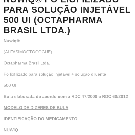
PARA SOLUÇÃO INJETÁVEL
500 UI (OCTAPHARMA
BRASIL LTDA.)
Nuwiq®
(ALFASIMOCTOCOGUE)
Octapharma Brasil Ltda.
Pó liofilizado para solução injetável + solução diluente
500 UI
Bula elaborada de acordo com a RDC 47/2009 e RDC 60/2012
MODELO DE DIZERES DE BULA
IDENTIFICAÇÃO DO MEDICAMENTO
NUWIQ