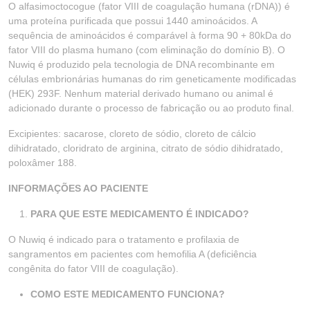
O alfasimoctocogue (fator VIII de coagulação humana (rDNA)) é
uma proteína purificada que possui 1440 aminoácidos. A
sequência de aminoácidos é comparável à forma 90 + 80kDa do
fator VIII do plasma humano (com eliminação do domínio B). O
Nuwiq é produzido pela tecnologia de DNA recombinante em
células embrionárias humanas do rim geneticamente modificadas
(HEK) 293F. Nenhum material derivado humano ou animal é
adicionado durante o processo de fabricação ou ao produto final.
Excipientes: sacarose, cloreto de sódio, cloreto de cálcio
dihidratado, cloridrato de arginina, citrato de sódio dihidratado,
poloxâmer 188.
INFORMAÇÕES AO PACIENTE
PARA QUE ESTE MEDICAMENTO É INDICADO?
O Nuwiq é indicado para o tratamento e profilaxia de
sangramentos em pacientes com hemofilia A (deficiência
congênita do fator VIII de coagulação).
COMO ESTE MEDICAMENTO FUNCIONA?