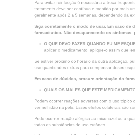
Para evitar reinfecção é necessária a troca freque
tratamento deve ser contínuo e mantido por mais u
geralmente após 2 a 5 semanas, dependendo da ext
Siga corretamente o modo de usar. Em caso de d
farmacêutico. Não desaparecendo os sintomas, p
O QUE DEVO FAZER QUANDO EU ME ESQU
aplicar o medicamento, aplique-o assim que le
Se estiver próximo do horário da outra aplicação, pu
use quantidades extras para compensar doses esqu
Em caso de dúvidas, procure orientação do farma
QUAIS OS MALES QUE ESTE MEDICAMENT
Podem ocorrer reações adversas com o uso tópico do
vermelhidão na pele. Esses efeitos colaterais são 
Pode ocorrer reação alérgica ao miconazol ou a qu
todas as substâncias de uso cutâneo.