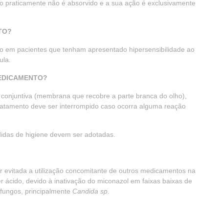
ção praticamente não é absorvido e a sua ação é exclusivamente
TO?
do em pacientes que tenham apresentado hipersensibilidade ao
ula.
MEDICAMENTO?
a conjuntiva (membrana que recobre a parte branca do olho),
tratamento deve ser interrompido caso ocorra alguma reação
edidas de higiene devem ser adotadas.
er evitada a utilização concomitante de outros medicamentos na
er ácido, devido à inativação do miconazol em faixas baixas de
 fungos, principalmente
Candida sp
.