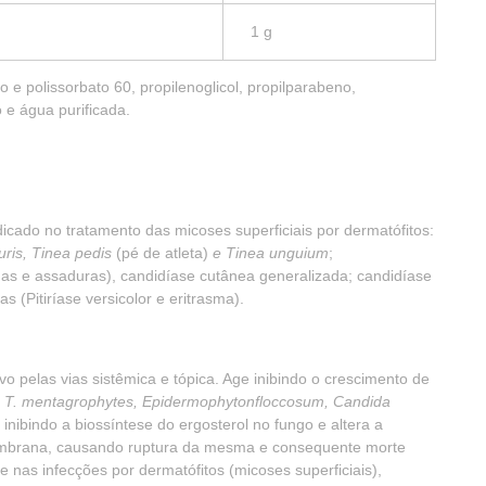
1 g
co e polissorbato 60, propilenoglicol, propilparabeno,
o e água purificada.
dicado no tratamento das micoses superficiais por dermatófitos:
uris, Tinea pedis
(pé de atleta)
e Tinea unguium
;
ldas e assaduras), candidíase cutânea generalizada; candidíase
ias (Pitiríase versicolor e eritrasma).
o pelas vias sistêmica e tópica. Age inibindo o crescimento de
, T. mentagrophytes, Epidermophytonfloccosum, Candida
inibindo a biossíntese do ergosterol no fungo e altera a
embrana, causando ruptura da mesma e consequente morte
e nas infecções por dermatófitos (micoses superficiais),