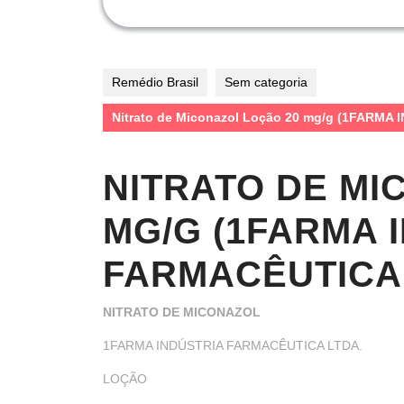
Remédio Brasil
Sem categoria
Nitrato de Miconazol Loção 20 mg/g (1FARM
NITRATO DE MI
MG/G (1FARMA 
FARMACÊUTICA 
NITRATO DE MICONAZOL
1FARMA INDÚSTRIA FARMACÊUTICA LTDA.
LOÇÃO