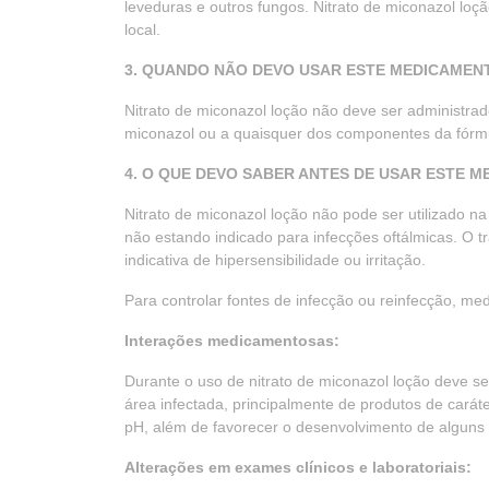
leveduras e outros fungos. Nitrato de miconazol lo
local.
3. QUANDO NÃO DEVO USAR ESTE MEDICAMEN
Nitrato de miconazol loção não deve ser administra
miconazol ou a quaisquer dos componentes da fórm
4. O QUE DEVO SABER ANTES DE USAR ESTE 
Nitrato de miconazol loção não pode ser utilizado n
não estando indicado para infecções oftálmicas. O 
indicativa de hipersensibilidade ou irritação.
Para controlar fontes de infecção ou reinfecção, m
Interações medicamentosas:
Durante o uso de nitrato de miconazol loção deve s
área infectada, principalmente de produtos de carát
pH, além de favorecer o desenvolvimento de alguns
Alterações em exames clínicos e laboratoriais: