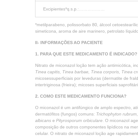
Excipientes*q.s.p.:………………
*metilparabeno, polissorbato 80, álcool cetoestearíli
simeticona, aroma de aire marinero, petrolato líquid
II- INFORMAÇÕES AO PACIENTE
1. PARA QUE ESTE MEDICAMENTO É INDICADO?
Nitrato de miconazol loção tem ação antimicótica, in
Tinea capitis, Tinea barbae, Tinea corporis, Tinea cr
micosessuperficiais por leveduras (dermatite de fra
intertriginosa (frieira); micoses superficiais saprofitár
2. COMO ESTE MEDICAMENTO FUNCIONA?
O miconazol é um antifúngico de amplo espectro, ativ
dermatófitos (fungos) comuns:
Trichophyton rubrum
albicans
e
Pityrosporum orbiculare
. O miconazol age 
composição de outros componentes lipídicos na m
celular. O nitrato de miconazol loção age rapidament