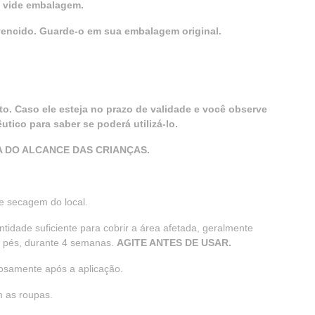
: vide embalagem.
encido. Guarde-o em sua embalagem original.
o. Caso ele esteja no prazo de validade e você observe
ico para saber se poderá utilizá-lo.
 DO ALCANCE DAS CRIANÇAS.
 e secagem do local.
ntidade suficiente para cobrir a área afetada, geralmente
s pés, durante 4 semanas.
AGITE ANTES DE USAR.
dosamente após a aplicação.
m as roupas.