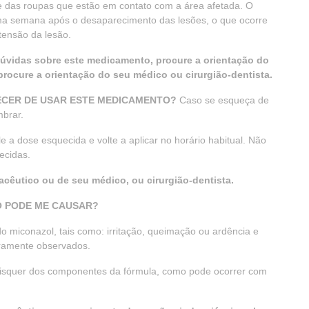
nte das roupas que estão em contato com a área afetada. O
ma semana após o desaparecimento das lesões, o que ocorre
ensão da lesão.
úvidas sobre este medicamento, procure a orientação do
rocure a orientação do seu médico ou cirurgião-dentista.
ECER DE USAR ESTE MEDICAMENTO?
Caso se esqueça de
mbrar.
le a dose esquecida e volte a aplicar no horário habitual. Não
ecidas.
cêutico ou de seu médico, ou cirurgião-dentista.
O PODE ME CAUSAR?
 miconazol, tais como: irritação, queimação ou ardência e
raramente observados.
aisquer dos componentes da fórmula, como pode ocorrer com