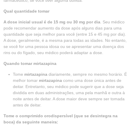
farmacêutico, se você tiver alguma dúvida.
Qual quantidade tomar
A dose inicial usual é de 15 mg ou 30 mg por dia
. Seu médico
pode recomendar aumento da dose após alguns dias para uma
quantidade que seja melhor para você (entre 15 e 45 mg por dia).
A dose, geralmente, é a mesma para todas as idades. No entanto,
se você for uma pessoa idosa ou se apresentar uma doença dos
rins ou do fígado, seu médico poderá adaptar a dose.
Quando tomar mirtazapina
Tome
mirtazapina
diariamente, sempre no mesmo horário. É
melhor tomar
mirtazapina
como uma dose única antes de
deitar. Entretanto, seu médico pode sugerir que a dose seja
dividida em duas administrações, uma pela manhã e outra à
noite antes de deitar. A dose maior deve sempre ser tomada
antes de deitar.
Tome o comprimido orodispersível (que se desintegra na
boca) da seguinte maneira: