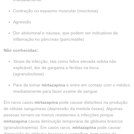
Contração ou espasmo muscular (mioclonia)
Agressão
Dor abdominal e náusea, que podem ser indicativos de
inflamação no pâncreas (pancreatite)
Não conhecidas:
Sinais de infecção, tais como febre elevada súbita não
explicável, dor de garganta e feridas na boca
(agranulocitose)
Pare de tomar
mirtazapina
e entre em contato com o médico
imediatamente para fazer exame de sangue.
Em raros casos
mirtazapina
pode causar distúrbios na produção
de células sanguíneas (depressão da medula óssea). Algumas
pessoas tornam-se menos resistentes a infecções porque
mirtazapina
causa diminuição temporária de glóbulos brancos
(granulocitopenia). Em casos raros,
mirtazapina
pode causar
diminuição de glóbulos brancos e vermelhos, bem como de