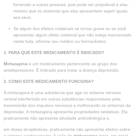
fornecido a outras pessoas, pois pode ser prejudicial a elas,
mesmo que os sintomas que elas apresentem sejam iguais
aos seus.
Se algum dos efeitos colaterais se tornar grave ou se você
apresentar algum efeito colateral que não esteja mencionado
nesta bula, informe seu médico ou farmacêutico.
1. PARA QUE ESTE MEDICAMENTO É INDICADO?
Mirtazapina
é um medicamento pertencente ao grupo dos
antidepressivos. É indicado para tratar a doença depressão.
2. COMO ESTE MEDICAMENTO FUNCIONA?
A mirtazapina é uma substância que age no sistema nervoso
central interferindo em outras substâncias responsáveis pela
transmissão dos impulsos nervosos e melhorando os sintomas da
depressão. A mirtazapina apresenta propriedades sedativas. Ela
praticamente não apresenta atividade anticolinérgica e,
em doses terapêuticas, praticamente não apresenta efeitos sobre
o sistema cardiovascular. A ação de
mirtazapina
inicia, em geral,