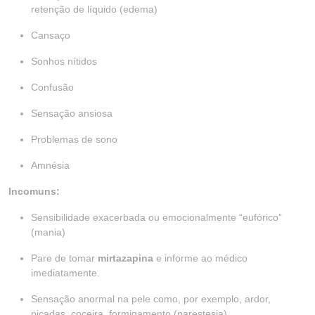
retenção de líquido (edema)
Cansaço
Sonhos nítidos
Confusão
Sensação ansiosa
Problemas de sono
Amnésia
Incomuns:
Sensibilidade exacerbada ou emocionalmente “eufórico”
(mania)
Pare de tomar
mirtazapina
e informe ao médico
imediatamente.
Sensação anormal na pele como, por exemplo, ardor,
picadas, coceira, formigamento (parestesia)