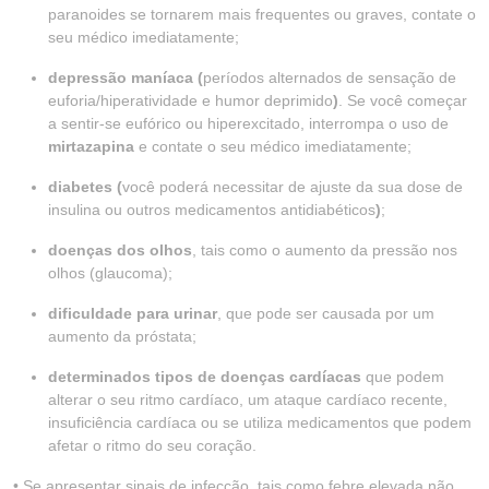
paranoides se tornarem mais frequentes ou graves, contate o
seu médico imediatamente;
depressão maníaca (
períodos alternados de sensação de
euforia/hiperatividade e humor deprimido
)
. Se você começar
a sentir-se eufórico ou hiperexcitado, interrompa o uso de
mirtazapina
e contate o seu médico imediatamente;
diabetes (
você poderá necessitar de ajuste da sua dose de
insulina ou outros medicamentos antidiabéticos
)
;
doenças dos olhos
, tais como o aumento da pressão nos
olhos (glaucoma);
dificuldade para urinar
, que pode ser causada por um
aumento da próstata;
determinados tipos de doenças cardíacas
que podem
alterar o seu ritmo cardíaco, um ataque cardíaco recente,
insuficiência cardíaca ou se utiliza medicamentos que podem
afetar o ritmo do seu coração.
• Se apresentar sinais de infecção, tais como febre elevada não