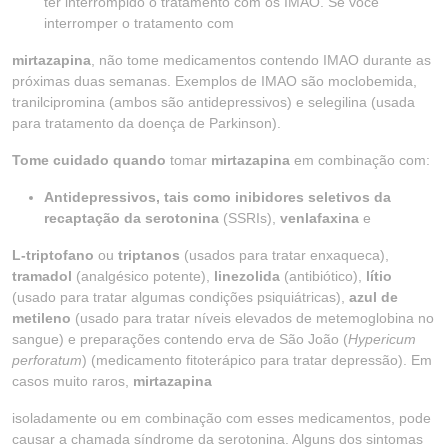
ter interrompido o tratamento com os IMAO. Se você
interromper o tratamento com
mirtazapina
, não tome medicamentos contendo IMAO durante as
próximas duas semanas. Exemplos de IMAO são moclobemida,
tranilcipromina (ambos são antidepressivos) e selegilina (usada
para tratamento da doença de Parkinson).
Tome cuidado quando
tomar
mirtazapina
em combinação com:
Antidepressivos, tais como inibidores seletivos da
recaptação da serotonina
(SSRIs),
venlafaxina
e
L-triptofano
ou
triptanos
(usados para tratar enxaqueca),
tramadol
(analgésico potente),
linezolida
(antibiótico),
lítio
(usado para tratar algumas condições psiquiátricas),
azul de
metileno
(usado para tratar níveis elevados de metemoglobina no
sangue) e preparações contendo erva de São João (
Hypericum
perforatum
) (medicamento fitoterápico para tratar depressão). Em
casos muito raros,
mirtazapina
isoladamente ou em combinação com esses medicamentos, pode
causar a chamada síndrome da serotonina. Alguns dos sintomas