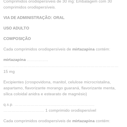
Comprimidos orodispersíveis de 30 mg: Embalagem com 30
comprimidos orodispersíveis.
VIA DE ADMINISTRAÇÃO: ORAL
USO ADULTO
COMPOSIÇÃO
Cada comprimidos orodispersíveis de
mirtazapina
contém:
mirtazapina
…………….
……………………………………………………………………………
15 mg
Excipientes (crospovidona, manitol, celulose microcristalina,
aspartamo, flavorizante morango guaraná, flavorizante menta,
sílica coloidal anidra e estearato de magnésio)
q.s.p. …………………………..………………………..
…………………………. 1 comprimido orodispersível
Cada comprimidos orodispersíveis de
mirtazapina
contém: