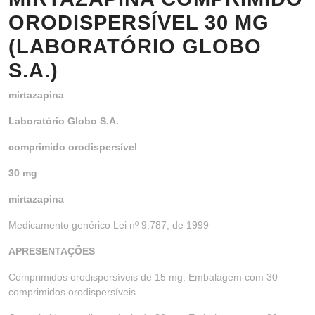
ORODISPERSÍVEL 30 MG
(LABORATÓRIO GLOBO
S.A.)
mirtazapina
Laboratório Globo S.A.
comprimido orodispersível
30 mg
mirtazapina
Medicamento genérico Lei nº 9.787, de 1999
APRESENTAÇÕES
Comprimidos orodispersíveis de 15 mg: Embalagem com 30
comprimidos orodispersíveis.