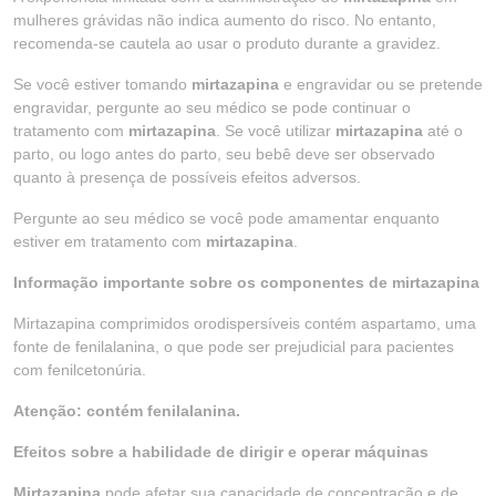
mulheres grávidas não indica aumento do risco. No entanto,
recomenda-se cautela ao usar o produto durante a gravidez.
Se você estiver tomando
mirtazapina
e engravidar ou se pretende
engravidar, pergunte ao seu médico se pode continuar o
tratamento com
mirtazapina
. Se você utilizar
mirtazapina
até o
parto, ou logo antes do parto, seu bebê deve ser observado
quanto à presença de possíveis efeitos adversos.
Pergunte ao seu médico se você pode amamentar enquanto
estiver em tratamento com
mirtazapina
.
Informação importante sobre os componentes de mirtazapina
Mirtazapina comprimidos orodispersíveis contém aspartamo, uma
fonte de fenilalanina, o que pode ser prejudicial para pacientes
com fenilcetonúria.
Atenção: contém fenilalanina.
Efeitos sobre a habilidade de dirigir e operar máquinas
Mirtazapina
pode afetar sua capacidade de concentração e de