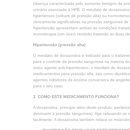
(doença caracterizada pelo aumento benigno da prós
urinário associada à HPB. O mesilato de doxazosin
hipertensos (sofram de pressão alta) ou normotens
clinicamente significativas na pressão sanguínea 
hipertensão apresentam ambas as condições tratad
monoterapia (um único remédio tratando as duas do
Hipertensão (pressão alta)
O mesilato de doxazosina é indicado para o tratamen
para o controle da pressão sanguínea na maioria d
único agente anti-hipertensivo, o mesilato de doxaz
medicamentos para pressão alta, tais como diurético
agentes inibidores da enzima conversora de angiot
para o seu caso.
2. COMO ESTE MEDICAMENTO FUNCIONA?
A doxazosina, princípio ativo deste produto, perte
diminuem a pressão sanguínea). Age relaxando os 
facilmente. A doxazosina também relaxa os músculos 