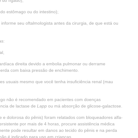
 do fígado);
 do estômago ou do intestino);
 informe seu oftalmologista antes da cirurgia, de que está ou
as:
al,
a cardíaca direita devido a embolia pulmonar ou derrame
squerda com baixa pressão de enchimento.
ses usuais mesmo que você tenha insuficiência renal (mau
ego não é recomendado em pacientes com doenças
iência de lactase de
Lapp
ou má absorção de glicose-galactose.
e e dolorosa do pênis) foram relatados com bloqueadores alfa-
rsistente por mais de 4 horas, procure assistência médica
ente pode resultar em danos ao tecido do pênis e na perda
não é indicado para uso em crianças.