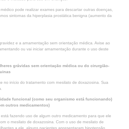
u médico pode realizar exames para descartar outras doenças,
mos sintomas da hiperplasia prostática benigna (aumento da
 gravidez e a amamentação sem orientação médica. Avise ao
mamentando ou vai iniciar amamentação durante o uso deste
lheres grávidas sem orientação médica ou do cirurgião-
uinas
te no início do tratamento com mesilato de doxazosina. Sua
a.
idade funcional (como seu organismo está funcionando)
com outros medicamentos)
ê está fazendo uso de algum outro medicamento para que ele
com o mesilato de doxazosina. Com o uso de mesilato de
hantes a ele, alguns pacientes apresentaram hipotensão