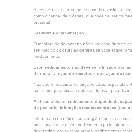
Antes de iniciar o tratamento com doxazosina, o se
como o câncer de próstata, que pode causar os mes
próstata).
Gravidez e amamentação
O mesilato de doxazosina não é indicado durante a
seu médico ou cirurgião-dentista se você estiver a
medicamento.
Este medicamento não deve ser utilizado por mu
dentista
.
Direção de veículos e operação de máq
Não opere máquinas ou dirija veículos, especialmen
habilidade para essas tarefas pode estar prejudicad
A eficácia deste medicamento depende da capac
do paciente. Interações medicamentosas (uso 
Informe ao seu médico ou cirurgião-dentista se voc
possa avaliar se o seu medicamento pode interagir 
doxazosina, assim como outros medicamentos semel