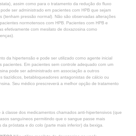
tata), assim como para o tratamento da redução do fluxo
a pode ser administrado em pacientes com HPB que sejam
os (tenham pressão normal). Não são observadas alterações
de pacientes normotensos com HPB. Pacientes com HPB e
as efetivamente com mesilato de doxazosina como
enças).
to da hipertensão e pode ser utilizado como agente inicial
os pacientes. Em pacientes sem controle adequado com um
osina pode ser administrado em associação a outros
s tiazídicos, betabloqueadores antagonistas de cálcio ou
ensina. Seu médico prescreverá a melhor opção de tratamento
nce à classe dos medicamentos chamados anti-hipertensivos (que
vasos sanguíneos permitindo que o sangue passe mais
da próstata e do colo (parte mais inferior) da bexiga.