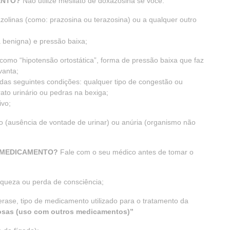
ENTO?
Não utilize mesilato de doxazosina se você:
azolinas (como: prazosina ou terazosina) ou a qualquer outro
 benigna) e pressão baixa;
como “hipotensão ortostática”, forma de pressão baixa que faz
vanta;
s seguintes condições: qualquer tipo de congestão ou
trato urinário ou pedras na bexiga;
ivo;
to (ausência de vontade de urinar) ou anúria (organismo não
E MEDICAMENTO?
Fale com o seu médico antes de tomar o
fraqueza ou perda de consciência;
terase, tipo de medicamento utilizado para o tratamento da
osas (uso com outros medicamentos)”