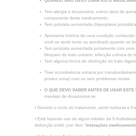
QUANDO NÃO DEVO USAR ESTE MEDICAM
Tem alergia à doxazosina, outros tipos de quin
componente deste medicamento;
Tem próstata aumentada (hiperplasia prostática
Apresenta história de uma condição conhecida 
você se sentir tonto ou atordoado quando se le
Tem próstata aumentada juntamente com uma da
bloqueio do trato urinário, infecção crônica do 
Tem alguma forma de obstrução do trato digest
Tiver incontinência urinária por transbordamen
produz urina) com ou sem problemas renais.
O QUE DEVO SABER ANTES DE USAR EST
mesilato de doxazosina se:
• Durante o início do tratamento, sentir tonturas e 
• Está fazendo uso de algum inibidor da 5-fosfodies
disfunção erétil; (ver item “
Interações medicament