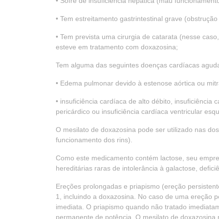
• Sofre de insuficiência hepática (mau funcionamento
• Tem estreitamento gastrintestinal grave (obstrução
• Tem prevista uma cirurgia de catarata (nesse caso,
esteve em tratamento com doxazosina;
Tem alguma das seguintes doenças cardíacas agud
• Edema pulmonar devido à estenose aórtica ou mitr
• insuficiência cardíaca de alto débito, insuficiênci
pericárdico ou insuficiência cardíaca ventricular e
O mesilato de doxazosina pode ser utilizado nas do
funcionamento dos rins).
Como este medicamento contém lactose, seu empr
hereditárias raras de intolerância à galactose, defic
Ereções prolongadas e priapismo (ereção persistent
1, incluindo a doxazosina. No caso de uma ereção pe
imediata. O priapismo quando não tratado imediatam
permanente de potência. O mesilato de doxazosina 