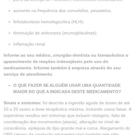
aumento na frequência das convulsões, pesadelos;
linfoistiocitose hemofagocítica (HLH);
diminuição de anticorpos (imunoglobulinas);
inflamação renal.
Informe ao seu médico, cirurgião-dentista ou farmacêutico o
aparecimento de reações indesejáveis pelo uso do
medicamento. Informe também à empresa através do seu
serviço de atendimento.
O QUE FAZER SE ALGUÉM USAR UMA QUANTIDADE
MAIOR DO QUE A INDICADA DESTE MEDICAMENTO?
Sinais e sintomas:
foi descrita a ingestão aguda de doses de até
10 a 20 vezes a dose terapêutica máxima, incluindo casos fatais. A
superdose resultou em sintomas que incluem nistagmo, falta de
coordenação dos movimentos (ataxia), alteração no nível de
consciência, epilepsia do tipo grande mal e coma. Alargamento do
QRS (atraso da condução intraventricular) também tem sido