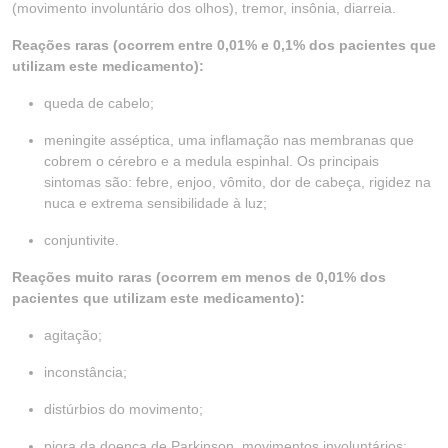
(movimento involuntário dos olhos), tremor, insônia, diarreia.
Reações raras (ocorrem entre 0,01% e 0,1% dos pacientes que
utilizam este medicamento):
queda de cabelo;
meningite asséptica, uma inflamação nas membranas que
cobrem o cérebro e a medula espinhal. Os principais
sintomas são: febre, enjoo, vômito, dor de cabeça, rigidez na
nuca e extrema sensibilidade à luz;
conjuntivite.
Reações muito raras (ocorrem em menos de 0,01% dos
pacientes que utilizam este medicamento):
agitação;
inconstância;
distúrbios do movimento;
piora da doença de Parkinson, movimentos involuntários;