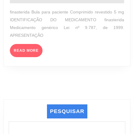
5
junho
MG
de
finasterida Bula para paciente Comprimido revestido 5 mg
(EUROFARMA
2023
IDENTIFICAÇÃO DO MEDICAMENTO finasterida
LABORATÓRIOS
Medicamento genérico Lei nº 9.787, de 1999.
S.A.)
APRESENTAÇÃO
READ
READ MORE
MORE
PESQUISAR