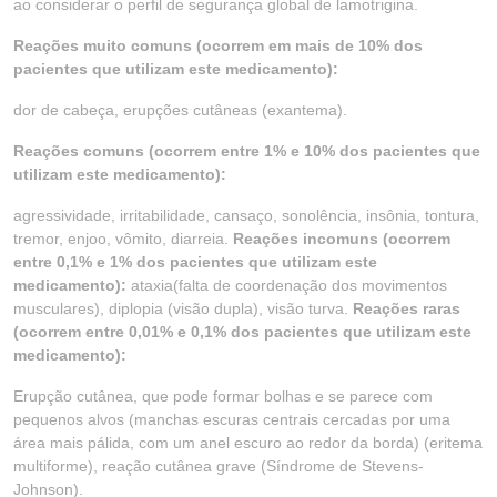
ao considerar o perfil de segurança global de lamotrigina.
Reações muito comuns (ocorrem em mais de 10% dos
pacientes que utilizam este medicamento):
dor de cabeça, erupções cutâneas (exantema).
Reações comuns (ocorrem entre 1% e 10% dos pacientes que
utilizam este medicamento):
agressividade, irritabilidade, cansaço, sonolência, insônia, tontura,
tremor, enjoo, vômito, diarreia.
Reações incomuns (ocorrem
entre 0,1% e 1% dos pacientes que utilizam este
medicamento):
ataxia(falta de coordenação dos movimentos
musculares), diplopia (visão dupla), visão turva.
Reações raras
(ocorrem entre 0,01% e 0,1% dos pacientes que utilizam este
medicamento):
Erupção cutânea, que pode formar bolhas e se parece com
pequenos alvos (manchas escuras centrais cercadas por uma
área mais pálida, com um anel escuro ao redor da borda) (eritema
multiforme), reação cutânea grave (Síndrome de Stevens-
Johnson).