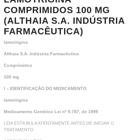
COMPRIMIDOS 100 MG
(ALTHAIA S.A. INDÚSTRIA
FARMACÊUTICA)
lamotrigina
Althaia S.A. Indústria Farmacêutica
Comprimidos
100 mg
I – IDENTIFICAÇÃO DO MEDICAMENTO
lamotrigina
Medicamento Genérico Lei nº 9.787, de 1999
LEIA ESTA BULA ATENTAMENTE ANTES DE INICIAR O
TRATAMENTO.