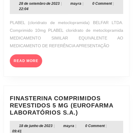
10
28
mayra
28 de setembro de 2023
|
mayra
|
0 Comment
|
de
22:04
MG
setembro
(BELFAR
de
PLABEL (cloridrato de metoclopramida) BELFAR LTDA.
LTDA.)
2023
Comprimido 10mg PLABEL cloridrato de metoclopramida
MEDICAMENTO SIMILAR EQUIVALENTE AO
MEDICAMENTO DE REFERÊNCIA APRESENTAÇÃO
READ
READ MORE
MORE
FINASTERINA COMPRIMIDOS
REVESTIDOS 5 MG (EUROFARMA
FINASTERINA
LABORATÓRIOS S.A.)
COMPRIMIDOS
REVESTIDOS
18
mayra
18 de junho de 2023
|
mayra
|
0 Comment
|
de
09:41