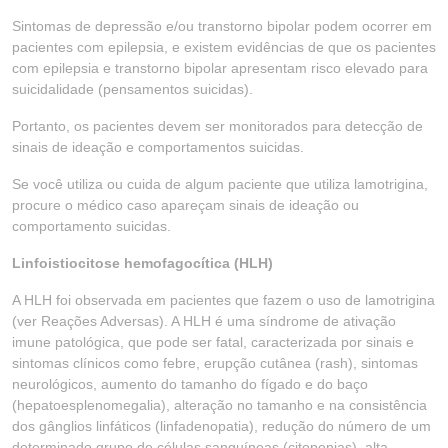
Sintomas de depressão e/ou transtorno bipolar podem ocorrer em
pacientes com epilepsia, e existem evidências de que os pacientes
com epilepsia e transtorno bipolar apresentam risco elevado para
suicidalidade (pensamentos suicidas).
Portanto, os pacientes devem ser monitorados para detecção de
sinais de ideação e comportamentos suicidas.
Se você utiliza ou cuida de algum paciente que utiliza lamotrigina,
procure o médico caso apareçam sinais de ideação ou
comportamento suicidas.
Linfoistiocitose hemofagocítica (HLH)
A HLH foi observada em pacientes que fazem o uso de lamotrigina
(ver Reações Adversas). A HLH é uma síndrome de ativação
imune patológica, que pode ser fatal, caracterizada por sinais e
sintomas clínicos como febre, erupção cutânea (rash), sintomas
neurológicos, aumento do tamanho do fígado e do baço
(hepatoesplenomegalia), alteração no tamanho e na consistência
dos gânglios linfáticos (linfadenopatia), redução do número de um
determinado grupo de células sanguíneas (citopenias), alta