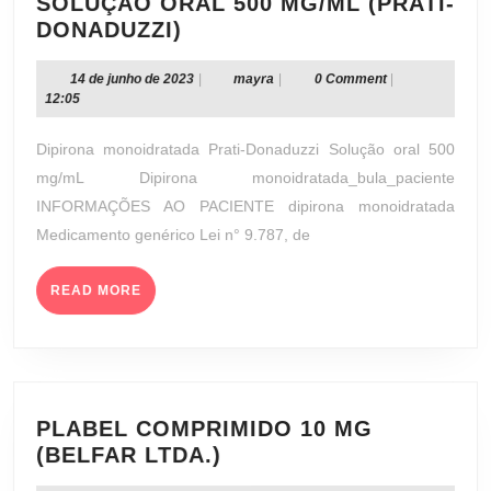
SOLUÇÃO ORAL 500 MG/ML (PRATI-
DIPIRONA
DONADUZZI)
MONOIDRATADA
SOLUÇÃO
14
mayra
14 de junho de 2023
|
mayra
|
0 Comment
|
de
12:05
ORAL
junho
500
de
Dipirona monoidratada Prati-Donaduzzi Solução oral 500
MG/ML
2023
mg/mL Dipirona monoidratada_bula_paciente
(PRATI-
INFORMAÇÕES AO PACIENTE dipirona monoidratada
DONADUZZI)
Medicamento genérico Lei n° 9.787, de
READ
READ MORE
MORE
PLABEL COMPRIMIDO 10 MG
PLABEL
(BELFAR LTDA.)
COMPRIMIDO