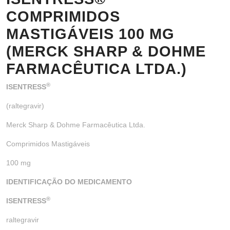
COMPRIMIDOS
MASTIGÁVEIS 100 MG
(MERCK SHARP & DOHME
FARMACÊUTICA LTDA.)
®
ISENTRESS
(raltegravir)
Merck Sharp & Dohme Farmacêutica Ltda.
Comprimidos Mastigáveis
100 mg
IDENTIFICAÇÃO DO MEDICAMENTO
®
ISENTRESS
raltegravir