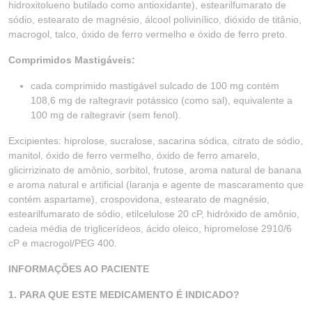
hidroxitolueno butilado como antioxidante), estearilfumarato de
sódio, estearato de magnésio, álcool polivinílico, dióxido de titânio,
macrogol, talco, óxido de ferro vermelho e óxido de ferro preto.
Comprimidos Mastigáveis:
cada comprimido mastigável sulcado de 100 mg contém
108,6 mg de raltegravir potássico (como sal), equivalente a
100 mg de raltegravir (sem fenol).
Excipientes: hiprolose, sucralose, sacarina sódica, citrato de sódio,
manitol, óxido de ferro vermelho, óxido de ferro amarelo,
glicirrizinato de amônio, sorbitol, frutose, aroma natural de banana
e aroma natural e artificial (laranja e agente de mascaramento que
contém aspartame), crospovidona, estearato de magnésio,
estearilfumarato de sódio, etilcelulose 20 cP, hidróxido de amônio,
cadeia média de triglicerídeos, ácido oleico, hipromelose 2910/6
cP e macrogol/PEG 400.
INFORMAÇÕES AO PACIENTE
1. PARA QUE ESTE MEDICAMENTO É INDICADO?