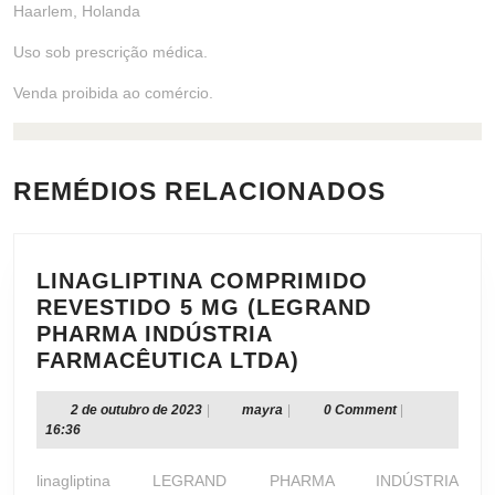
Haarlem, Holanda
Uso sob prescrição médica.
Venda proibida ao comércio.
REMÉDIOS RELACIONADOS
LINAGLIPTINA COMPRIMIDO
REVESTIDO 5 MG (LEGRAND
PHARMA INDÚSTRIA
LINAGLIPTINA
FARMACÊUTICA LTDA)
COMPRIMIDO
REVESTIDO
2
mayra
2 de outubro de 2023
|
mayra
|
0 Comment
|
de
16:36
5
outubro
MG
de
linagliptina LEGRAND PHARMA INDÚSTRIA
(LEGRAND
2023