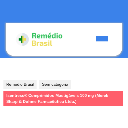
Skip
to
content
Skip
to
content
Open
Button
Remédio Brasil
Sem categoria
Isentress® Comprimidos Mastigáveis 100 mg (Merck
Sharp & Dohme Farmacêutica Ltda.)