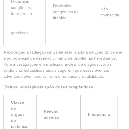
Distúrbios
Distúrbios
congênitos,
Não
congênitos da
familiares e
conhecida
tireoide
genéticos
A exposição à radiação ionizante está ligada à indução do câncer
e ao potencial de desenvolvimento de problemas hereditários.
Para investigações em medicina nuclear de diagnóstico, as
evidências estatísticas atuais sugerem que esses eventos
adversos devem ocorrer com uma baixa probabilidade.
Efeitos indesejáveis após doses terapêuticas
Classe
de
Reação
órgãos
Frequência
adversa
de
sistemas