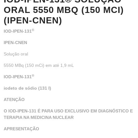
ORAL 5550 MBQ (150 MCI)
(IPEN-CNEN)
®
IOD-IPEN-131
IPEN-CNEN
Solução oral
5550 MBq (150 mCi) em até 1,9 mL
®
IOD-IPEN-131
iodeto de sódio (131 I)
ATENÇÃO
O IOD-IPEN-131 É PARA USO EXCLUSIVO EM DIAGNÓSTICO E
TERAPIA NA MEDICINA NUCLEAR
APRESENTAÇÃO