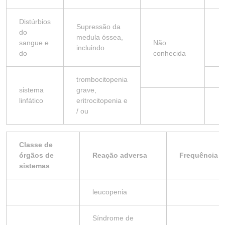
Distúrbios
Supressão da
do
medula óssea,
sangue e
Não
incluindo
do
conhecida
trombocitopenia
sistema
grave,
linfático
eritrocitopenia e
/ ou
Classe de
órgãos de
Reação adversa
Frequência
sistemas
leucopenia
Síndrome de