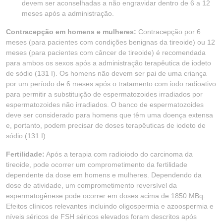
devem ser aconselhadas a não engravidar dentro de 6 a 12
meses após a administração.
Contracepção em homens e mulheres:
Contracepção por 6
meses (para pacientes com condições benignas da tireoide) ou 12
meses (para pacientes com câncer de tireoide) é recomendada
para ambos os sexos após a administração terapêutica de iodeto
de sódio (131 I). Os homens não devem ser pai de uma criança
por um período de 6 meses após o tratamento com iodo radioativo
para permitir a substituição de espermatozoides irradiados por
espermatozoides não irradiados. O banco de espermatozoides
deve ser considerado para homens que têm uma doença extensa
e, portanto, podem precisar de doses terapêuticas de iodeto de
sódio (131 I).
Fertilidade:
Após a terapia com radioiodo do carcinoma da
tireoide, pode ocorrer um comprometimento da fertilidade
dependente da dose em homens e mulheres. Dependendo da
dose de atividade, um comprometimento reversível da
espermatogênese pode ocorrer em doses acima de 1850 MBq.
Efeitos clínicos relevantes incluindo oligospermia e azoospermia e
níveis séricos de FSH séricos elevados foram descritos após