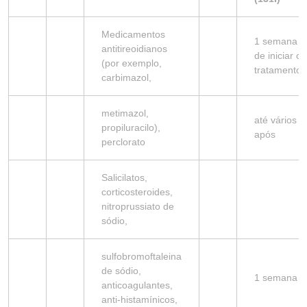
Medicamentos
1 semana a
antitireoidianos
de iniciar o
(por exemplo,
tratamento
carbimazol,
metimazol,
até vários d
propiluracilo),
após
perclorato
Salicilatos,
corticosteroides,
nitroprussiato de
sódio,
sulfobromoftaleina
de sódio,
1 semana
anticoagulantes,
anti-histamínicos,