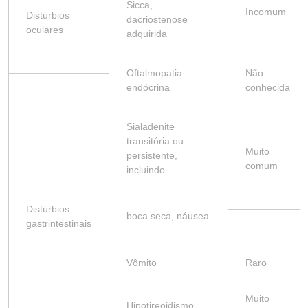
Sicca,
Incomum
Distúrbios
dacriostenose
oculares
adquirida
Oftalmopatia
Não
endócrina
conhecida
Sialadenite
transitória ou
Muito
persistente,
comum
incluindo
Distúrbios
boca seca, náusea
gastrintestinais
Vômito
Raro
Muito
Hipotireoidismo