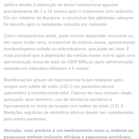
epífora devido à obstrução do ducto nasolacrimal aparece
principalmente de 3 a 16 meses após o tratamento com radioiodo.
Em um relatório da literatura, o carcinoma das glândulas salivares
foi descrito após a sialadenite induzida por radioiodo.
Como consequência tardia, pode ocorrer depressão reversível ou,
em casos muito raros, irreversível da medula óssea, apresentando
trombocitopenia isolada ou eritrocitopenia, que pode ser fatal. É
mais provável que a depressão da medula óssea ocorra após uma
administração única de mais de 5000 MBq ou após administração
repetida em intervalos inferiores a 6 meses.
Manifestações graves de hiponatremia foram relatadas após
terapia com iodeto de sódio (131 I) em pacientes idosos
submetidos à tireoidectomia total. Fatores de risco incluem idade
avançada, sexo feminino, uso de diuréticos tiazídicos e
hiponatremia no início da terapia com iodeto de sódio (131 I).
Medições regulares de eletrólitos séricos devem ser consideradas
para esses pacientes.
Atenção: este produto é um medicamento novo e, embora as
pesquisas tenham indicado eficácia e segurança aceitáveis,