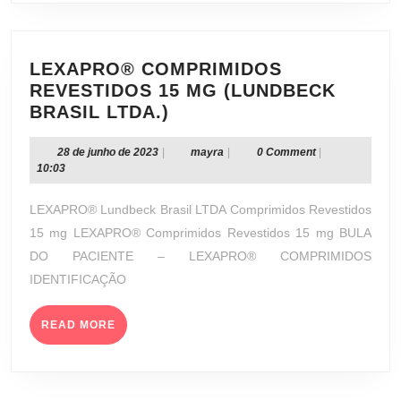
DIAS
–
FUNED)
LEXAPRO® COMPRIMIDOS
REVESTIDOS 15 MG (LUNDBECK
LEXAPRO®
BRASIL LTDA.)
COMPRIMIDOS
REVESTIDOS
28
mayra
28 de junho de 2023
|
mayra
|
0 Comment
|
de
10:03
15
junho
MG
de
LEXAPRO® Lundbeck Brasil LTDA Comprimidos Revestidos
(LUNDBECK
2023
15 mg LEXAPRO® Comprimidos Revestidos 15 mg BULA
BRASIL
DO PACIENTE – LEXAPRO® COMPRIMIDOS
LTDA.)
IDENTIFICAÇÃO
READ
READ MORE
MORE