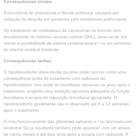
Consequências iniciais
A ocorrência de pneumonia e fibrose pulmonar causada por
radiação foi descrita em pacientes com metástases pulmonares.
No tratamento de metástases de carcinomas da tireoide com
envolvimento do sistema nervoso central (SNC), deve-se ter em
mente a possibilidade de edema cerebral local e / ou um aumento
do edema cerebral existente.
Consequências tardias
O hipotireoidismo dependente da dose pode ocorrer como uma
consequência tardia do tratamento com radioiodo do
hipertiroidismo. Isso pode se manifestar semanas ou anos após o
tratamento, exigindo uma medição oportuna adequada da função
tireoidiana e terapia de reposição tireoidiana apropriada. O
hipotireoidismo geralmente não é observado até 6 a 12 semanas
após o tratamento.
O mau funcionamento das glândulas salivares e / ou lacrimais com
síndrome Sicca resultante também pode aparecer com um atraso
de vários meses e até dois anos após a terapia com radioiodo. A