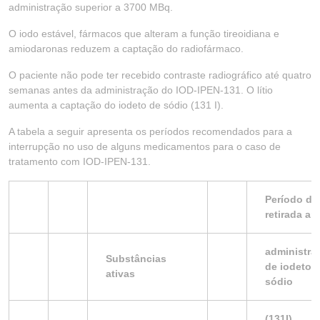
administração superior a 3700 MBq.
O iodo estável, fármacos que alteram a função tireoidiana e
amiodaronas reduzem a captação do radiofármaco.
O paciente não pode ter recebido contraste radiográfico até quatro
semanas antes da administração do IOD-IPEN-131. O lítio
aumenta a captação do iodeto de sódio (131 I).
A tabela a seguir apresenta os períodos recomendados para a
interrupção no uso de alguns medicamentos para o caso de
tratamento com IOD-IPEN-131.
Período de
retirada an
administra
Substâncias
de iodeto 
ativas
sódio
(131I)