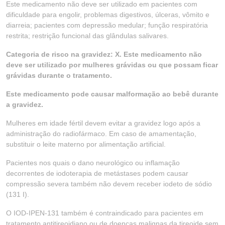
Este medicamento não deve ser utilizado em pacientes com
dificuldade para engolir, problemas digestivos, úlceras, vômito e
diarreia; pacientes com depressão medular; função respiratória
restrita; restrição funcional das glândulas salivares.
Categoria de risco na gravidez: X. Este medicamento não
deve ser utilizado por mulheres grávidas ou que possam ficar
grávidas durante o tratamento.
Este medicamento pode causar malformação ao bebê durante
a gravidez.
Mulheres em idade fértil devem evitar a gravidez logo após a
administração do radiofármaco. Em caso de amamentação,
substituir o leite materno por alimentação artificial.
Pacientes nos quais o dano neurológico ou inflamação
decorrentes de iodoterapia de metástases podem causar
compressão severa também não devem receber iodeto de sódio
(131 I).
O IOD-IPEN-131 também é contraindicado para pacientes em
tratamento antitireoidiano ou de doenças malignas da tireoide sem