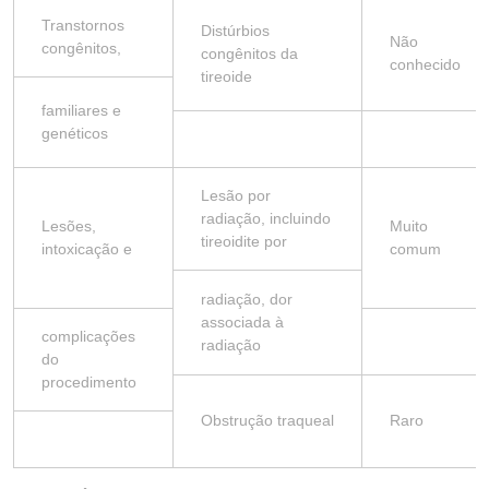
Transtornos
Distúrbios
Não
congênitos,
congênitos da
conhecido
tireoide
familiares e
genéticos
Lesão por
radiação, incluindo
Lesões,
Muito
tireoidite por
intoxicação e
comum
radiação, dor
associada à
complicações
radiação
do
procedimento
Obstrução traqueal
Raro