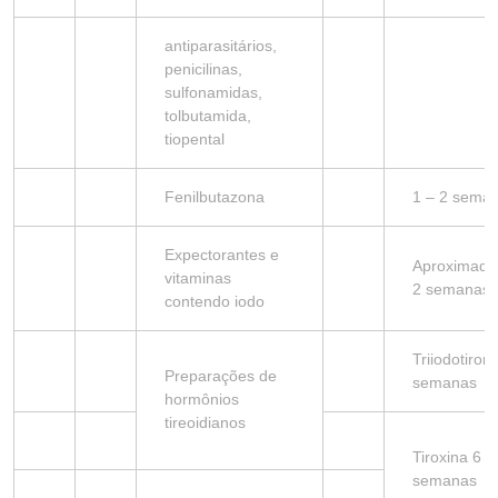
antiparasitários,
penicilinas,
sulfonamidas,
tolbutamida,
tiopental
Fenilbutazona
1 – 2 sema
Expectorantes e
Aproximad
vitaminas
2 semanas
contendo iodo
Triiodotiron
Preparações de
semanas
hormônios
tireoidianos
Tiroxina 6
semanas