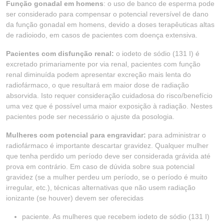
Função gonadal em homens
: o uso de banco de esperma pode
ser considerado para compensar o potencial reversível de dano
da função gonadal em homens, devido a doses terapêuticas altas
de radioiodo, em casos de pacientes com doença extensiva.
Pacientes com disfunção renal:
o iodeto de sódio (131 I) é
excretado primariamente por via renal, pacientes com função
renal diminuída podem apresentar excreção mais lenta do
radiofármaco, o que resultará em maior dose de radiação
absorvida. Isto requer consideração cuidadosa do risco/benefício
uma vez que é possível uma maior exposição à radiação. Nestes
pacientes pode ser necessário o ajuste da posologia.
Mulheres com potencial para engravidar:
para administrar o
radiofármaco é importante descartar gravidez. Qualquer mulher
que tenha perdido um período deve ser considerada grávida até
prova em contrário. Em caso de dúvida sobre sua potencial
gravidez (se a mulher perdeu um período, se o período é muito
irregular, etc.), técnicas alternativas que não usem radiação
ionizante (se houver) devem ser oferecidas
paciente. As mulheres que recebem iodeto de sódio (131 I)