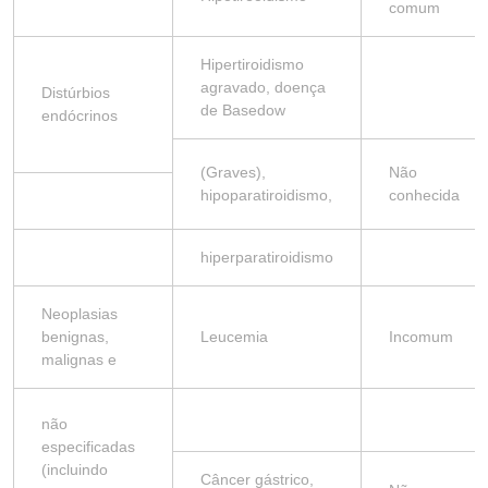
comum
Hipertiroidismo
agravado, doença
Distúrbios
de Basedow
endócrinos
(Graves),
Não
hipoparatiroidismo,
conhecida
hiperparatiroidismo
Neoplasias
benignas,
Leucemia
Incomum
malignas e
não
especificadas
(incluindo
Câncer gástrico,