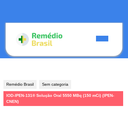
Skip
to
content
Skip
to
content
Open
Button
Remédio Brasil
Sem categoria
IOD-IPEN-131® Solução Oral 5550 MBq (150 mCi) (IPEN-
CNEN)