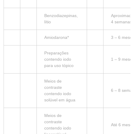
Benzodiazepinas,
Aproximad
lítio
4 semanas
Amiodarona*
3 – 6 mese
Preparações
contendo iodo
1 – 9 mese
para uso tópico
Meios de
contraste
6 – 8 sema
contendo iodo
solúvel em água
Meios de
contraste
Até 6 mese
contendo iodo