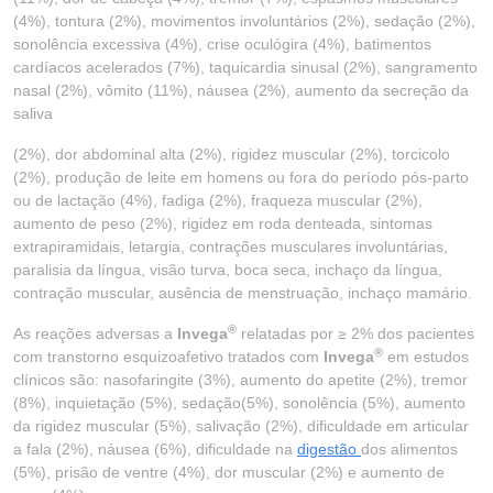
(4%), tontura (2%), movimentos involuntários (2%), sedação (2%),
sonolência excessiva (4%), crise oculógira (4%), batimentos
cardíacos acelerados (7%), taquicardia sinusal (2%), sangramento
nasal (2%), vômito (11%), náusea (2%), aumento da secreção da
saliva
(2%), dor abdominal alta (2%), rigidez muscular (2%), torcicolo
(2%), produção de leite em homens ou fora do período pós-parto
ou de lactação (4%), fadiga (2%), fraqueza muscular (2%),
aumento de peso (2%), rigidez em roda denteada, sintomas
extrapiramidais, letargia, contrações musculares involuntárias,
paralisia da língua, visão turva, boca seca, inchaço da língua,
contração muscular, ausência de menstruação, inchaço mamário.
®
As reações adversas a
Invega
relatadas por ≥ 2% dos pacientes
®
com transtorno esquizoafetivo tratados com
Invega
em estudos
clínicos são: nasofaringite (3%), aumento do apetite (2%), tremor
(8%), inquietação (5%), sedação(5%), sonolência (5%), aumento
da rigidez muscular (5%), salivação (2%), dificuldade em articular
a fala (2%), náusea (6%), dificuldade na
digestão
dos alimentos
(5%), prisão de ventre (4%), dor muscular (2%) e aumento de