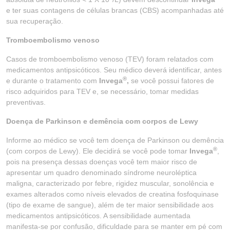
e ter suas contagens de células brancas (CBS) acompanhadas até
sua recuperação.
Tromboembolismo venoso
Casos de tromboembolismo venoso (TEV) foram relatados com
medicamentos antipsicóticos. Seu médico deverá identificar, antes
®
e durante o tratamento com
Invega
,
se você possui fatores de
risco adquiridos para TEV e, se necessário, tomar medidas
preventivas.
Doença de Parkinson e demência com corpos de Lewy
Informe ao médico se você tem doença de Parkinson ou demência
®
(com corpos de Lewy). Ele decidirá se você pode tomar
Invega
,
pois na presença dessas doenças você tem maior risco de
apresentar um quadro denominado síndrome neuroléptica
maligna, caracterizado por febre, rigidez muscular, sonolência e
exames alterados como níveis elevados de creatina fosfoquinase
(tipo de exame de sangue), além de ter maior sensibilidade aos
medicamentos antipsicóticos. A sensibilidade aumentada
manifesta-se por confusão, dificuldade para se manter em pé com