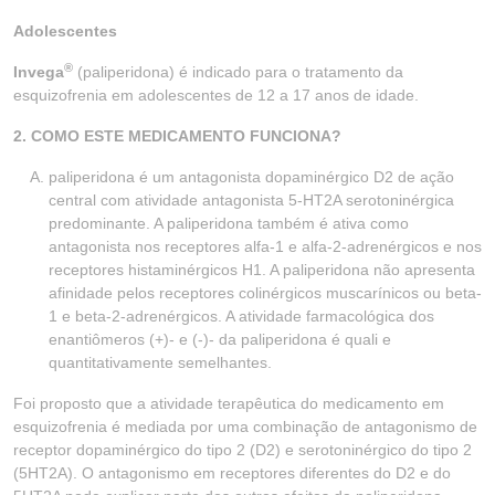
Adolescentes
®
Invega
(paliperidona) é indicado para o tratamento da
esquizofrenia em adolescentes de 12 a 17 anos de idade.
2. COMO ESTE MEDICAMENTO FUNCIONA?
paliperidona é um antagonista dopaminérgico D2 de ação
central com atividade antagonista 5-HT2A serotoninérgica
predominante. A paliperidona também é ativa como
antagonista nos receptores alfa-1 e alfa-2-adrenérgicos e nos
receptores histaminérgicos H1. A paliperidona não apresenta
afinidade pelos receptores colinérgicos muscarínicos ou beta-
1 e beta-2-adrenérgicos. A atividade farmacológica dos
enantiômeros (+)- e (-)- da paliperidona é quali e
quantitativamente semelhantes.
Foi proposto que a atividade terapêutica do medicamento em
esquizofrenia é mediada por uma combinação de antagonismo de
receptor dopaminérgico do tipo 2 (D2) e serotoninérgico do tipo 2
(5HT2A). O antagonismo em receptores diferentes do D2 e do