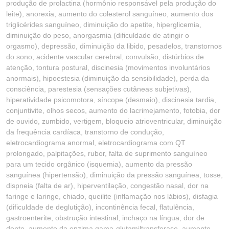
produção de prolactina (hormônio responsável pela produção do
leite), anorexia, aumento do colesterol sanguíneo, aumento dos
triglicérides sanguíneo, diminuição do apetite, hiperglicemia,
diminuição do peso, anorgasmia (dificuldade de atingir o
orgasmo), depressão, diminuição da libido, pesadelos, transtornos
do sono, acidente vascular cerebral, convulsão, distúrbios de
atenção, tontura postural, discinesia (movimentos involuntários
anormais), hipoestesia (diminuição da sensibilidade), perda da
consciência, parestesia (sensações cutâneas subjetivas),
hiperatividade psicomotora, síncope (desmaio), discinesia tardia,
conjuntivite, olhos secos, aumento do lacrimejamento, fotobia, dor
de ouvido, zumbido, vertigem, bloqueio atrioventricular, diminuição
da frequência cardíaca, transtorno de condução,
eletrocardiograma anormal, eletrocardiograma com QT
prolongado, palpitações, rubor, falta de suprimento sanguíneo
para um tecido orgânico (isquemia), aumento da pressão
sanguínea (hipertensão), diminuição da pressão sanguínea, tosse,
dispneia (falta de ar), hiperventilação, congestão nasal, dor na
faringe e laringe, chiado, queilite (inflamação nos lábios), disfagia
(dificuldade de deglutição), incontinência fecal, flatulência,
gastroenterite, obstrução intestinal, inchaço na língua, dor de
dente, aumento da enzima gama-glutamiltransferase, aumento