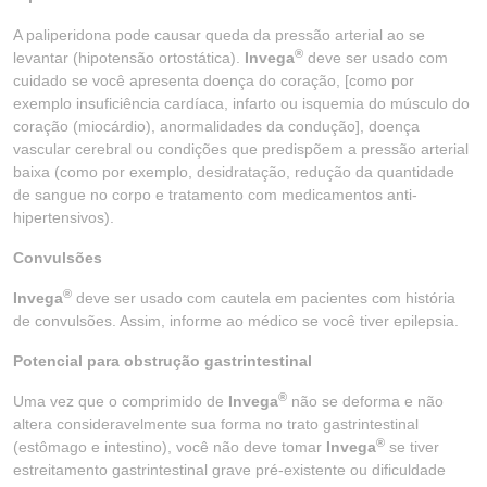
A paliperidona pode causar queda da pressão arterial ao se
®
levantar (hipotensão ortostática).
Invega
deve ser usado com
cuidado se você apresenta doença do coração, [como por
exemplo insuficiência cardíaca, infarto ou isquemia do músculo do
coração (miocárdio), anormalidades da condução], doença
vascular cerebral ou condições que predispõem a pressão arterial
baixa (como por exemplo, desidratação, redução da quantidade
de sangue no corpo e tratamento com medicamentos anti-
hipertensivos).
Convulsões
®
Invega
deve ser usado com cautela em pacientes com história
de convulsões. Assim, informe ao médico se você tiver epilepsia.
Potencial para obstrução gastrintestinal
®
Uma vez que o comprimido de
Invega
não se deforma e não
altera consideravelmente sua forma no trato gastrintestinal
®
(estômago e intestino), você não deve tomar
Invega
se tiver
estreitamento gastrintestinal grave pré-existente ou dificuldade