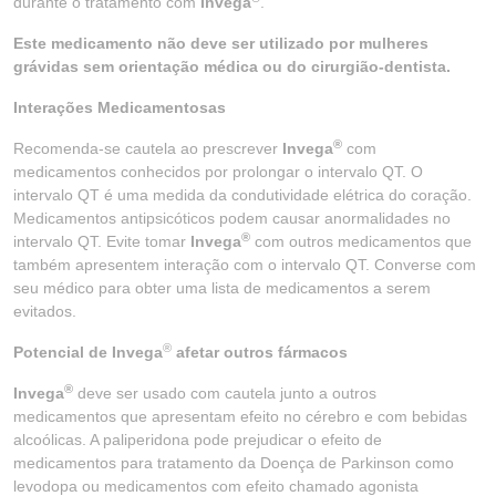
durante o tratamento com
Invega
.
Este medicamento não deve ser utilizado por mulheres
grávidas sem orientação médica ou do cirurgião-dentista.
Interações Medicamentosas
®
Recomenda-se cautela ao prescrever
Invega
com
medicamentos conhecidos por prolongar o intervalo QT. O
intervalo QT é uma medida da condutividade elétrica do coração.
Medicamentos antipsicóticos podem causar anormalidades no
®
intervalo QT. Evite tomar
Invega
com outros medicamentos que
também apresentem interação com o intervalo QT. Converse com
seu médico para obter uma lista de medicamentos a serem
evitados.
®
Potencial de Invega
afetar outros fármacos
®
Invega
deve ser usado com cautela junto a outros
medicamentos que apresentam efeito no cérebro e com bebidas
alcoólicas. A paliperidona pode prejudicar o efeito de
medicamentos para tratamento da Doença de Parkinson como
levodopa ou medicamentos com efeito chamado agonista