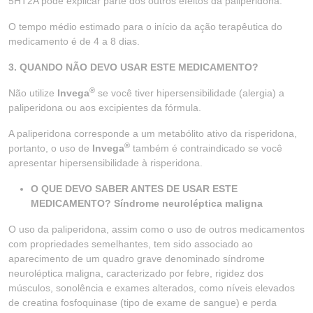
5HT2A pode explicar parte dos outros efeitos da paliperidona.
O tempo médio estimado para o início da ação terapêutica do
medicamento é de 4 a 8 dias.
3. QUANDO NÃO DEVO USAR ESTE MEDICAMENTO?
®
Não utilize
Invega
se você tiver hipersensibilidade (alergia) a
paliperidona ou aos excipientes da fórmula.
A paliperidona corresponde a um metabólito ativo da risperidona,
®
portanto, o uso de
Invega
também é contraindicado se você
apresentar hipersensibilidade à risperidona.
O QUE DEVO SABER ANTES DE USAR ESTE
MEDICAMENTO? Síndrome neuroléptica maligna
O uso da paliperidona, assim como o uso de outros medicamentos
com propriedades semelhantes, tem sido associado ao
aparecimento de um quadro grave denominado síndrome
neuroléptica maligna, caracterizado por febre, rigidez dos
músculos, sonolência e exames alterados, como níveis elevados
de creatina fosfoquinase (tipo de exame de sangue) e perda