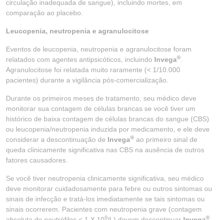
circulação inadequada de sangue), incluindo mortes, em
comparação ao placebo.
Leucopenia, neutropenia e agranulocitose
Eventos de leucopenia, neutropenia e agranulocitose foram
®
relatados com agentes antipsicóticos, incluindo
Invega
.
Agranulocitose foi relatada muito raramente (< 1/10.000
pacientes) durante a vigilância pós-comercialização.
Durante os primeiros meses de tratamento, seu médico deve
monitorar sua contagem de células brancas se você tiver um
histórico de baixa contagem de células brancas do sangue (CBS)
ou leucopenia/neutropenia induzida por medicamento, e ele deve
®
considerar a descontinuação de
Invega
ao primeiro sinal de
queda clinicamente significativa nas CBS na ausência de outros
fatores causadores.
Se você tiver neutropenia clinicamente significativa, seu médico
deve monitorar cuidadosamente para febre ou outros sintomas ou
sinais de infecção e tratá-los imediatamente se tais sintomas ou
sinais ocorrerem. Pacientes com neutropenia grave (contagem
9
®
absoluta de neutrófilos < 1 X 10
/L) devem descontinuar
Invega