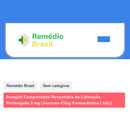
Skip
to
content
Skip
to
content
Open
Button
Remédio Brasil
Sem categoria
Invega® Comprimidos Revestidos de Liberação
Prolongada 3 mg (Janssen-Cilag Farmacêutica Ltda.)