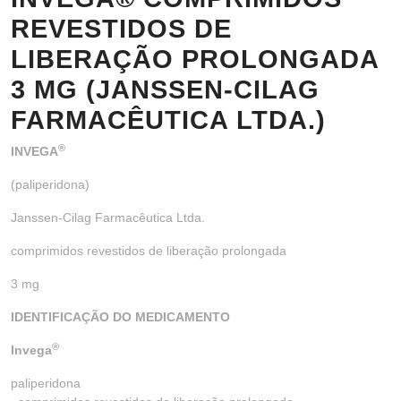
REVESTIDOS DE
LIBERAÇÃO PROLONGADA
3 MG (JANSSEN-CILAG
FARMACÊUTICA LTDA.)
®
INVEGA
(paliperidona)
Janssen-Cilag Farmacêutica Ltda.
comprimidos revestidos de liberação prolongada
3 mg
IDENTIFICAÇÃO DO MEDICAMENTO
®
Invega
paliperidona