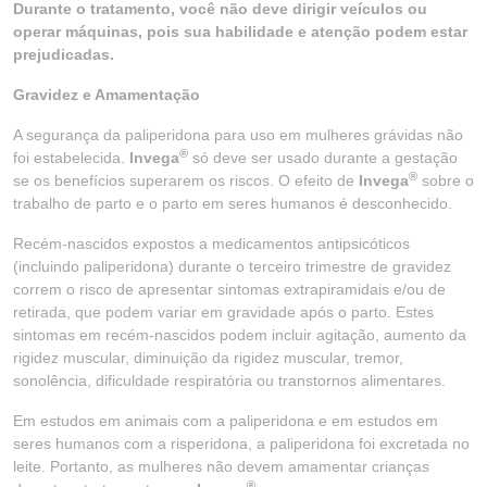
Durante o tratamento, você não deve dirigir veículos ou
operar máquinas, pois sua habilidade e atenção podem estar
prejudicadas.
Gravidez e Amamentação
A segurança da paliperidona para uso em mulheres grávidas não
®
foi estabelecida.
Invega
só deve ser usado durante a gestação
®
se os benefícios superarem os riscos. O efeito de
Invega
sobre o
trabalho de parto e o parto em seres humanos é desconhecido.
Recém-nascidos expostos a medicamentos antipsicóticos
(incluindo paliperidona) durante o terceiro trimestre de gravidez
correm o risco de apresentar sintomas extrapiramidais e/ou de
retirada, que podem variar em gravidade após o parto. Estes
sintomas em recém-nascidos podem incluir agitação, aumento da
rigidez muscular, diminuição da rigidez muscular, tremor,
sonolência, dificuldade respiratória ou transtornos alimentares.
Em estudos em animais com a paliperidona e em estudos em
seres humanos com a risperidona, a paliperidona foi excretada no
leite. Portanto, as mulheres não devem amamentar crianças
®