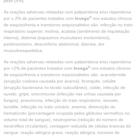
peso (4%).
As reações adversas relatadas com paliperidona e/ou risperidona
®
por ≥ 2% de pacientes tratados com
Invega
nos estudos clínicos
de esquizofrenia e transtorno esquizoafetivo são: infecção no trato
respiratório superior, insônia, acatisia (sentimento de inquietação
interna), distonia (espasmos musculares involuntários),
parkinsonismo, desconforto abdominal, diarreia, dor
musculoesquelética.
As reações adversas relatadas com paliperidona e/ou risperidona
®
por <2% de pacientes tratados com
Invega
nos estudos clínicos
de esquizofrenia e transtorno esquizoafetivo são: acarodermite
(erupção cutânea causada por ácaros), bronquite, celulite
(erupção bacteriana no tecido subcutâneo), cistite, infecção de
ouvido, gripe, onicomicose (infecção nas unhas causada por
fungos), pneumonia, infecção do trato respiratório, sinusite,
tonsilite, infecção no trato urinário, anemia, diminuição do
hematócrito (porcentagem ocupada pelos glóbulos vermelhos no
volume total de sangue), neutropenia (redução do número de
neutrófilos circulantes), contagem reduzida de células brancas do
sangue, reação alérgica grave, reação alérgica, excesso de