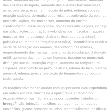
das enzimas do fígado, aumento das enzimas transaminases,
acne, pele seca, eczema (infecção da pele), eritema, coceira,
erupção cutânea, dermatite seborreica, descoloração da pele, dor
nas articulações, dor nas costas, aumento da enzima
creatinofosfoquinase sanguínea, rigidez nas articulações, inchaço
nas articulações, contração involuntária nos músculos, fraqueza
muscular, dor no pescoço, disúria (dificuldade para urinar),
polaciúria (aumento da frequência urinária), incontinência urinária,
saída de secreção das mamas, desconforto nas mamas,
engurgitamento das mamas, transtorno da ejaculação, disfunção
erétil, aumento das mamas em homens, transtornos menstruais,
disfunção sexual, secreção vaginal, aumento da temperatura
corpórea, desconforto no peito, calafrios, edema de face, marcha
anormal, edema, pirexia (elevação da temperatura do corpo),
sede, queda.
As reações adversas relatadas com paliperidona e/ou risperidona
em outros estudos clínicos de esquizofrenia e transtorno
esquizoafetivo, mas não relatadas por pacientes tratados com
®
Invega
, são: infecção nos olhos, contagem aumentada de
eosinófilos, glicose presente na urina, hiperinsulinemia, polidipsia