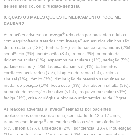
de seu médico, ou cirurgião-dentista.
8. QUAIS OS MALES QUE ESTE MEDICAMENTO PODE ME
CAUSAR?
®
As reações adversas a
Invega
relatadas por pacientes adultos
®
com esquizofrenia tratados com
Invega
em estudos clínicos são:
dor de cabeça (12%), tontura (5%), sintomas extrapiramidais (2%),
sonolência (3%), inquietação (3%), tremor (3%), aumento da
rigidez muscular (1%), espasmos musculares (1%), sedação (5%),
parkinsonismo (< 1%), taquicardia sinusal (4%), batimentos
cardíacos acelerados (7%), bloqueio de ramo (1%), arritmia
sinusal (1%), vômito (3%), diminuição da pressão sanguínea ao
mudar de posição (1%), boca seca (3%), dor abdominal alta (3%),
aumento da secreção da saliva (<1%), fraqueza muscular (<1%),
fadiga (1%), crise oculógira e bloqueio atrioventricular de 1º grau.
®
As reações adversas a
Invega
relatadas por pacientes
adolescentes com esquizofrenia, com idade de 12 a 17 anos,
®
tratados com
Invega
em estudos clínicos são: nasofaringite
(4%), insônia (7%), ansiedade (2%), sonolência (13%), inquietação
(11%), dor de cabeça (4%), tremor (7%), espasmos musculares