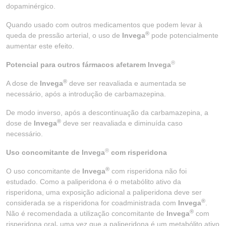
dopaminérgico.
Quando usado com outros medicamentos que podem levar à
®
queda de pressão arterial, o uso de
Invega
pode potencialmente
aumentar este efeito.
®
Potencial para outros fármacos afetarem Invega
®
A dose de
Invega
deve ser reavaliada e aumentada se
necessário, após a introdução de carbamazepina.
De modo inverso, após a descontinuação da carbamazepina, a
®
dose de
Invega
deve ser reavaliada e diminuída caso
necessário.
®
Uso concomitante de Invega
com risperidona
®
O uso concomitante de
Invega
com risperidona não foi
estudado. Como a paliperidona é o metabólito ativo da
risperidona, uma exposição adicional a paliperidona deve ser
®
considerada se a risperidona for coadministrada com
Invega
.
®
Não é recomendada a utilização concomitante de
Invega
com
risperidona oral
,
uma vez que a paliperidona é um metabólito ativo