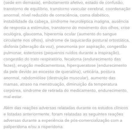
(sede em demasia), embotamento afetivo, estado de confusão,
transtorno de equilíbrio, transtorno vascular cerebral, coordenação
anormal, nível reduzido de consciência, coma diabético,
instabilidade da cabeça, síndrome neuroléptica maligna, ausência
de resposta a estímulos, transtorno do movimento dos olhos, crise
oculógira, glaucoma, hiperemia ocular (aumento do sangue
circulante nos olhos), síndrome de taquicardia postural ortostática,
disfonia (alteração da voz), pneumonia por aspiração, congestão
pulmonar, estertores (pequenos ruídos durante a inspiração),
congestão do trato respiratório, fecaloma (endurecimento das
fezes), erupção medicamentosa, hiperqueratose (endurecimento
da pele devido ao excesso de queratina), urticária, postura
anormal, rabdomiólise (destruição muscular), aumento das
mamas, atraso na menstruação, diminuição da temperatura
corpórea, síndrome de retirada do medicamento, endurecimento,
mal-estar.
Além das reações adversas relatadas durante os estudos clínicos
e listadas anteriormente, foram relatadas as seguintes reações
adversas durante a experiência de pós-comercialização com a
paliperidona e/ou a risperidona: