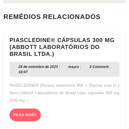
REMÉDIOS RELACIONADOS
PIASCLEDINE® CÁPSULAS 300 MG
(ABBOTT LABORATÓRIOS DO
PIASCLEDINE®
BRASIL LTDA.)
CÁPSULAS
300
28
mayra
28 de setembro de 2023
|
mayra
|
0 Comment
|
de
18:47
MG
setembro
(ABBOTT
de
PIASCLEDINE® (Persea americana Mill. + Glycine max (L.)
LABORATÓRIOS
2023
Merr.) Abbott Laboratórios do Brasil Ltda. cápsulas 300 mg
DO
(100 mg +
BRASIL
LTDA.)
READ
READ MORE
MORE