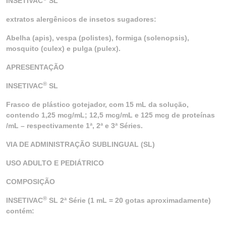
INSETIVAC
SL
extratos alergênicos de insetos sugadores:
Abelha (apis), vespa (polistes), formiga (solenopsis),
mosquito (culex) e pulga (pulex).
APRESENTAÇÃO
®
INSETIVAC
SL
Frasco de plástico gotejador, com 15 mL da solução,
contendo 1,25 mcg/mL; 12,5 mcg/mL e 125 mcg de proteínas
/mL – respectivamente 1ª, 2ª e 3ª Séries.
VIA DE ADMINISTRAÇÃO SUBLINGUAL (SL)
USO ADULTO E PEDIÁTRICO
COMPOSIÇÃO
®
INSETIVAC
SL 2ª Série (1 mL = 20 gotas aproximadamente)
contém: