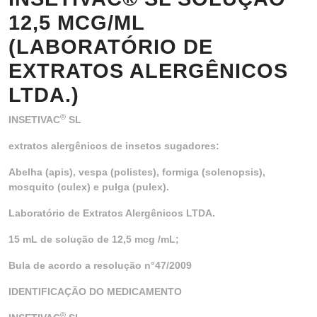
12,5 MCG/ML
(LABORATÓRIO DE
EXTRATOS ALERGÊNICOS
LTDA.)
®
INSETIVAC
SL
extratos alergênicos de insetos sugadores:
Abelha (apis), vespa (polistes), formiga (solenopsis),
mosquito (culex) e pulga (pulex)
.
Laboratório de Extratos Alergênicos LTDA.
15 mL de solução de 12,5 mcg /mL;
Bula de acordo a resolução n°47/2009
IDENTIFICAÇÃO DO MEDICAMENTO
®