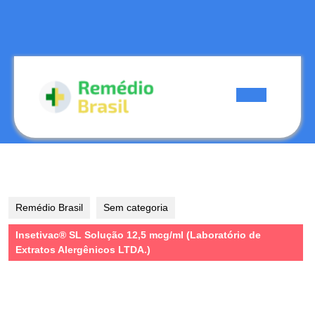
Skip
to
content
Skip
to
content
Open
Button
Remédio Brasil
Sem categoria
Insetivac® SL Solução 12,5 mcg/ml (Laboratório de
Extratos Alergênicos LTDA.)