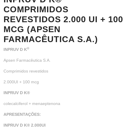
COMPRIMIDOS
REVESTIDOS 2.000 UI + 100
MCG (APSEN
FARMACÊUTICA S.A.)
®
INPRUV D K
Apsen Farmacêutica S.A.
Comprimidos revestidos
2.000UI + 100 mcg
INPRUV D K
®
colecalciferol + menaeptenona
APRESENTAÇÕES:
INPRUV D K
®
2.000UI