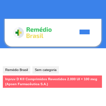
Skip
to
content
Skip
to
content
Open
Button
Remédio Brasil
Sem categoria
Inpruv D K® Comprimidos Revestidos 2.000 UI + 100 mcg
(Apsen Farmacêutica S.A.)