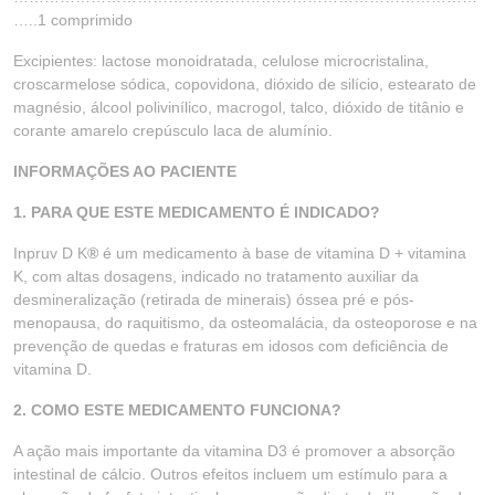
…..1 comprimido
Excipientes: lactose monoidratada, celulose microcristalina,
croscarmelose sódica, copovidona, dióxido de silício, estearato de
magnésio, álcool polivinílico, macrogol, talco, dióxido de titânio e
corante amarelo crepúsculo laca de alumínio.
INFORMAÇÕES AO PACIENTE
1. PARA QUE ESTE MEDICAMENTO É INDICADO?
Inpruv D K
®
é um medicamento à base de vitamina D + vitamina
K, com altas dosagens, indicado no tratamento auxiliar da
desmineralização (retirada de minerais) óssea pré e pós-
menopausa, do raquitismo, da osteomalácia, da osteoporose e na
prevenção de quedas e fraturas em idosos com deficiência de
vitamina D.
2. COMO ESTE MEDICAMENTO FUNCIONA?
A ação mais importante da vitamina D3 é promover a absorção
intestinal de cálcio. Outros efeitos incluem um estímulo para a