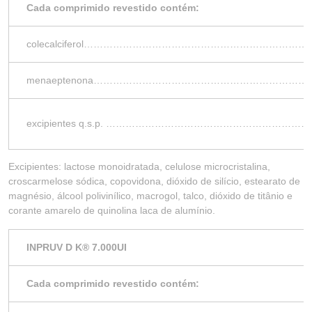
Cada comprimido revestido contém:
colecalciferol…………………………………………………………
menaeptenona………………………………………………………
excipientes q.s.p. …………………………………………………
Excipientes: lactose monoidratada, celulose microcristalina,
croscarmelose sódica, copovidona, dióxido de silício, estearato de
magnésio, álcool polivinílico, macrogol, talco, dióxido de titânio e
corante amarelo de quinolina laca de alumínio.
INPRUV D K
®
7.000UI
Cada comprimido revestido contém: