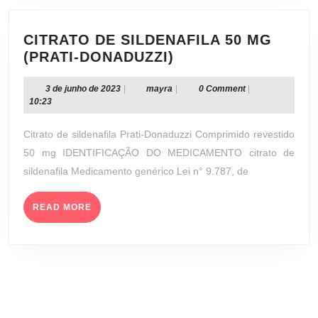
CITRATO DE SILDENAFILA 50 MG
CITRATO
(PRATI-DONADUZZI)
DE
SILDENAFILA
3
mayra
3 de junho de 2023
|
mayra
|
0 Comment
|
de
10:23
50
junho
MG
de
Citrato de sildenafila Prati-Donaduzzi Comprimido revestido
(PRATI-
2023
50 mg IDENTIFICAÇÃO DO MEDICAMENTO citrato de
DONADUZZI)
sildenafila Medicamento genérico Lei n° 9.787, de
READ
READ MORE
MORE