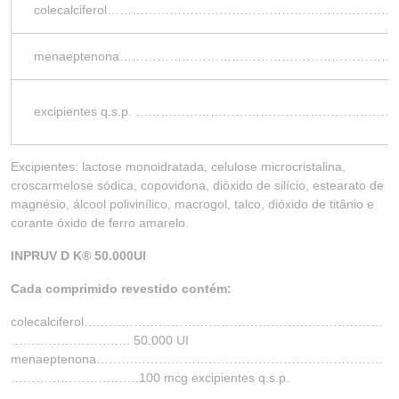
colecalciferol…………………………………………………………
menaeptenona………………………………………………………
excipientes q.s.p. …………………………………………………
Excipientes: lactose monoidratada, celulose microcristalina,
croscarmelose sódica, copovidona, dióxido de silício, estearato de
magnésio, álcool polivinílico, macrogol, talco, dióxido de titânio e
corante óxido de ferro amarelo.
INPRUV D K
®
50.000UI
Cada comprimido revestido contém:
colecalciferol………………………………………………………………
……………………….. 50.000 UI
menaeptenona……………………………………………………………
………………………….100 mcg excipientes q.s.p.
………………………………………………………………………………