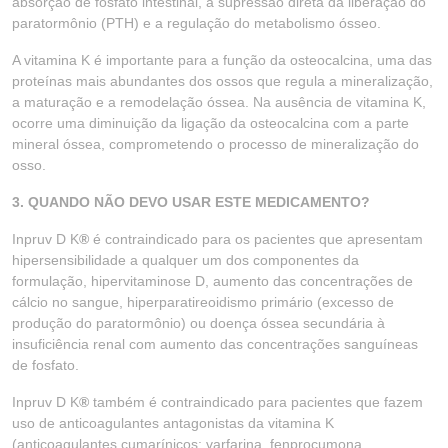
absorção de fosfato intestinal, a supressão direta da liberação do
paratormônio (PTH) e a regulação do metabolismo ósseo.
A vitamina K é importante para a função da osteocalcina, uma das
proteínas mais abundantes dos ossos que regula a mineralização,
a maturação e a remodelação óssea. Na ausência de vitamina K,
ocorre uma diminuição da ligação da osteocalcina com a parte
mineral óssea, comprometendo o processo de mineralização do
osso.
3. QUANDO NÃO DEVO USAR ESTE MEDICAMENTO?
Inpruv D K
®
é contraindicado para os pacientes que apresentam
hipersensibilidade a qualquer um dos componentes da
formulação, hipervitaminose D, aumento das concentrações de
cálcio no sangue, hiperparatireoidismo primário (excesso de
produção do paratormônio) ou doença óssea secundária à
insuficiência renal com aumento das concentrações sanguíneas
de fosfato.
Inpruv D K
®
também é contraindicado para pacientes que fazem
uso de anticoagulantes antagonistas da vitamina K
(anticoagulantes cumarínicos: varfarina, fenprocumona,