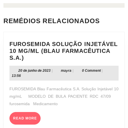
REMÉDIOS RELACIONADOS
FUROSEMIDA SOLUÇÃO INJETÁVEL
10 MG/ML (BLAU FARMACÊUTICA
FUROSEMIDA
S.A.)
SOLUÇÃO
INJETÁVEL
20
mayra
20 de junho de 2023
|
mayra
|
0 Comment
|
de
13:56
10
junho
MG/ML
de
FUROSEMIDA Blau Farmacêutica S.A. Solução Injetável 10
(BLAU
2023
mg/mL MODELO DE BULA PACIENTE RDC 47/09
FARMACÊUTICA
furosemida Medicamento
S.A.)
READ
READ MORE
MORE