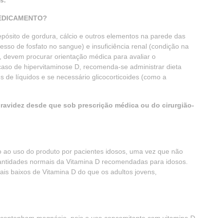
s.
MEDICAMENTO?
epósito de gordura, cálcio e outros elementos na parede das
xcesso de fosfato no sangue) e insuficiência renal (condição na
, devem procurar orientação médica para avaliar o
caso de hipervitaminose D, recomenda-se administrar dieta
 de líquidos e se necessário glicocorticoides (como a
gravidez desde que sob prescrição médica ou do cirurgião-
o ao uso do produto por pacientes idosos, uma vez que não
antidades normais da Vitamina D recomendadas para idosos.
ais baixos de Vitamina D do que os adultos jovens,