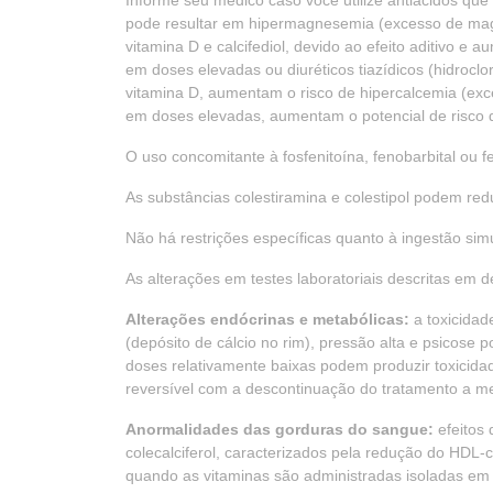
Informe seu médico caso você utilize antiácidos q
pode resultar em hipermagnesemia (excesso de ma
vitamina D e calcifediol, devido ao efeito aditivo e
em doses elevadas ou diuréticos tiazídicos (hidrocl
vitamina D, aumentam o risco de hipercalcemia (ex
em doses elevadas, aumentam o potencial de risco d
O uso concomitante à fosfenitoína, fenobarbital ou 
As substâncias colestiramina e colestipol podem redu
Não há restrições específicas quanto à ingestão sim
As alterações em testes laboratoriais descritas em 
Alterações endócrinas e metabólicas:
a toxicidade
(depósito de cálcio no rim), pressão alta e psicos
doses relativamente baixas podem produzir toxicida
reversível com a descontinuação do tratamento a m
Anormalidades das gorduras do sangue:
efeitos 
colecalciferol, caracterizados pela redução do HDL-
quando as vitaminas são administradas isoladas e