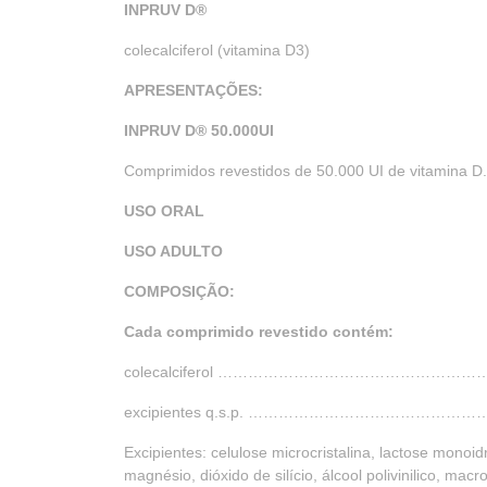
INPRUV D
®
colecalciferol (vitamina D3)
APRESENTAÇÕES:
INPRUV D
®
50.000UI
Comprimidos revestidos de 50.000 UI de vitamina D
USO ORAL
USO ADULTO
COMPOSIÇÃO:
Cada comprimido revestido contém:
colecalciferol …………………………………………
excipientes q.s.p. ………………………………………
Excipientes: celulose microcristalina, lactose monoi
magnésio, dióxido de silício, álcool polivinilico, macr