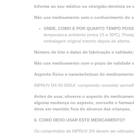
Informe ao seu médico ou cirurgião-dentista se
Não use medicamento sem o conhecimento do se
ONDE, COMO E POR QUANTO TEMPO POS
temperatura ambiente (entre 15 e 30ºC). Prot
embalagem original mesmo depois de aberta.
Número de lote e datas de fabricação e validade
Não use medicamento com o prazo de validade v
Aspecto físico e características do medicamento
INPRUV D® 50.000UI: comprimido revestido vermelho
Antes de usar, observe o aspecto do medicament
alguma mudança no aspecto, consulte o farmacêu
deve ser mantido fora do alcance das crianças.
6. COMO DEVO USAR ESTE MEDICAMENTO?
Os comprimidos de INPRUV D® devem ser utilizados 