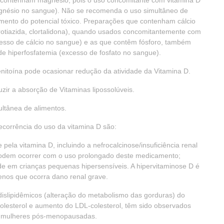
ue contenham magnésio, pois o uso concomitante com vitamina D
gnésio no sangue). Não se recomenda o uso simultâneo de
 aumento do potencial tóxico. Preparações que contenham cálcio
orotiazida, clortalidona), quando usados concomitantemente com
cesso de cálcio no sangue) e as que contêm fósforo, também
e hiperfosfatemia (excesso de fosfato no sangue).
fenitoína pode ocasionar redução da atividade da Vitamina D.
zir a absorção de Vitaminas lipossolúveis.
ultânea de alimentos.
decorrência do uso da vitamina D são:
 pela vitamina D, incluindo a nefrocalcinose/insuficiência renal
e podem ocorrer com o uso prolongado deste medicamento;
de em crianças pequenas hipersensíveis. A hipervitaminose D é
enos que ocorra dano renal grave.
dislipidêmicos (alteração do metabolismo das gorduras) do
colesterol e aumento do LDL-colesterol, têm sido observados
m mulheres pós-menopausadas.