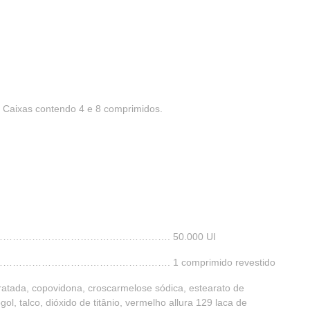
. Caixas contendo 4 e 8 comprimidos.
…………………………………………………. 50.000 UI
………………………………………………. 1 comprimido revestido
dratada, copovidona, croscarmelose sódica, estearato de
ogol, talco, dióxido de titânio, vermelho allura 129 laca de