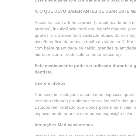
Este medicamento é contraindicado para criança
4. O QUE DEVO SABER ANTES DE USAR ESTE 
Pacientes com arteriosclerose (caracterizada pelo d
artérias), insuficiência cardíaca, hiperfosfatemia (e
qual os rins apresentam atividade abaixo do normal)
risco/benefício da administração da vitamina D. Em 
com baixa quantidade de cálcio, grandes quantidades
hidrocortisona, prednisolona, betametasona).
Este medicamento pode ser utilizado durante a 
dentista.
Uso em idosos
Não existem restrições ou cuidados especiais quant
tem sido relatado problemas com a ingestão das qu
Estudos tem relatado que idosos podem ter níveis m
especialmente aqueles com pouca exposição solar.
Interações Medicamentosas