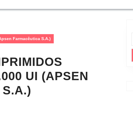
Apsen Farmacêutica S.A.)
MPRIMIDOS
000 UI (APSEN
S.A.)