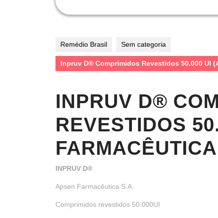
Remédio Brasil
Sem categoria
Inpruv D® Comprimidos Revestidos 50.000 UI (
INPRUV D® CO
REVESTIDOS 50.
FARMACÊUTICA 
INPRUV D®
Apsen Farmacêutica S.A.
Comprimidos revestidos 50.000UI