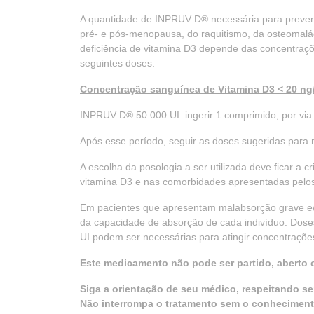
A quantidade de INPRUV D® necessária para preven
pré- e pós-menopausa, do raquitismo, da osteomalá
deficiência de vitamina D3 depende das concentraç
seguintes doses:
Concentração sanguínea de Vitamina D3 < 20 n
INPRUV D® 50.000 UI: ingerir 1 comprimido, por via
Após esse período, seguir as doses sugeridas para
A escolha da posologia a ser utilizada deve ficar a
vitamina D3 e nas comorbidades apresentadas pelos
Em pacientes que apresentam malabsorção grave e/
da capacidade de absorção de cada indivíduo. Doses
UI podem ser necessárias para atingir concentraçõ
Este medicamento não pode ser partido, aberto 
Siga a orientação de seu médico, respeitando se
Não interrompa o tratamento sem o conheciment