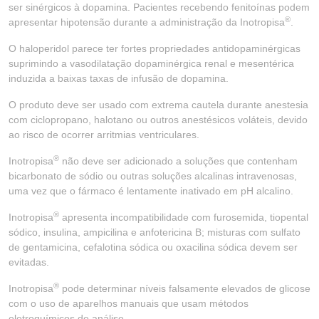
ser sinérgicos à dopamina. Pacientes recebendo fenitoínas podem
®
apresentar hipotensão durante a administração da Inotropisa
.
O haloperidol parece ter fortes propriedades antidopaminérgicas
suprimindo a vasodilatação dopaminérgica renal e mesentérica
induzida a baixas taxas de infusão de dopamina.
O produto deve ser usado com extrema cautela durante anestesia
com ciclopropano, halotano ou outros anestésicos voláteis, devido
ao risco de ocorrer arritmias ventriculares.
®
Inotropisa
não deve ser adicionado a soluções que contenham
bicarbonato de sódio ou outras soluções alcalinas intravenosas,
uma vez que o fármaco é lentamente inativado em pH alcalino.
®
Inotropisa
apresenta incompatibilidade com furosemida, tiopental
sódico, insulina, ampicilina e anfotericina B; misturas com sulfato
de gentamicina, cefalotina sódica ou oxacilina sódica devem ser
evitadas.
®
Inotropisa
pode determinar níveis falsamente elevados de glicose
com o uso de aparelhos manuais que usam métodos
eletroquímicos de análise.