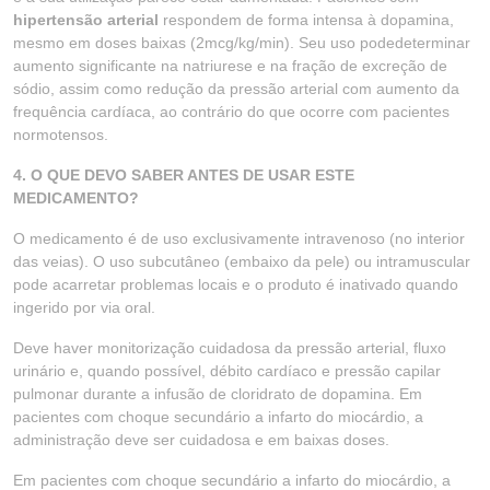
hipertensão arterial
respondem de forma intensa à dopamina,
mesmo em doses baixas (2mcg/kg/min). Seu uso podedeterminar
aumento significante na natriurese e na fração de excreção de
sódio, assim como redução da pressão arterial com aumento da
frequência cardíaca, ao contrário do que ocorre com pacientes
normotensos.
4. O QUE DEVO SABER ANTES DE USAR ESTE
MEDICAMENTO?
O medicamento é de uso exclusivamente intravenoso (no interior
das veias). O uso subcutâneo (embaixo da pele) ou intramuscular
pode acarretar problemas locais e o produto é inativado quando
ingerido por via oral.
Deve haver monitorização cuidadosa da pressão arterial, fluxo
urinário e, quando possível, débito cardíaco e pressão capilar
pulmonar durante a infusão de cloridrato de dopamina. Em
pacientes com choque secundário a infarto do miocárdio, a
administração deve ser cuidadosa e em baixas doses.
Em pacientes com choque secundário a infarto do miocárdio, a