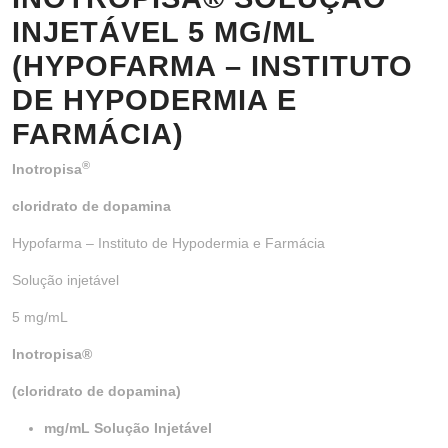
INJETÁVEL 5 MG/ML
(HYPOFARMA – INSTITUTO
DE HYPODERMIA E
FARMÁCIA)
®
Inotropisa
cloridrato de dopamina
Hypofarma – Instituto de Hypodermia e Farmácia
Solução injetável
5 mg/mL
Inotropisa®
(cloridrato de dopamina)
mg/mL Solução Injetável