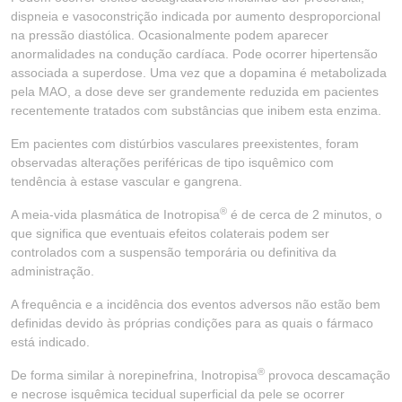
dispneia e vasoconstrição indicada por aumento desproporcional
na pressão diastólica. Ocasionalmente podem aparecer
anormalidades na condução cardíaca. Pode ocorrer hipertensão
associada a superdose. Uma vez que a dopamina é metabolizada
pela MAO, a dose deve ser grandemente reduzida em pacientes
recentemente tratados com substâncias que inibem esta enzima.
Em pacientes com distúrbios vasculares preexistentes, foram
observadas alterações periféricas de tipo isquêmico com
tendência à estase vascular e gangrena.
®
A meia-vida plasmática de Inotropisa
é de cerca de 2 minutos, o
que significa que eventuais efeitos colaterais podem ser
controlados com a suspensão temporária ou definitiva da
administração.
A frequência e a incidência dos eventos adversos não estão bem
definidas devido às próprias condições para as quais o fármaco
está indicado.
®
De forma similar à norepinefrina, Inotropisa
provoca descamação
e necrose isquêmica tecidual superficial da pele se ocorrer