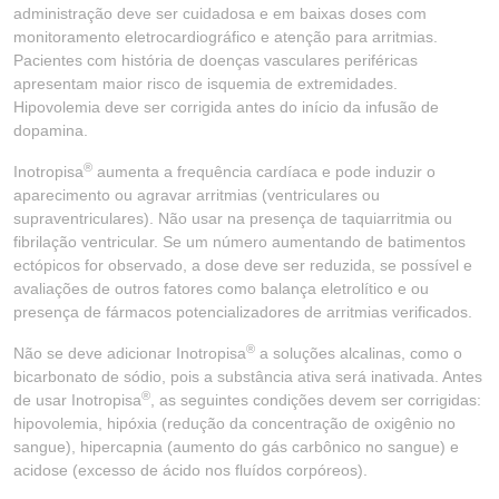
administração deve ser cuidadosa e em baixas doses com
monitoramento eletrocardiográfico e atenção para arritmias.
Pacientes com história de doenças vasculares periféricas
apresentam maior risco de isquemia de extremidades.
Hipovolemia deve ser corrigida antes do início da infusão de
dopamina.
®
Inotropisa
aumenta a frequência cardíaca e pode induzir o
aparecimento ou agravar arritmias (ventriculares ou
supraventriculares). Não usar na presença de taquiarritmia ou
fibrilação ventricular. Se um número aumentando de batimentos
ectópicos for observado, a dose deve ser reduzida, se possível e
avaliações de outros fatores como balança eletrolítico e ou
presença de fármacos potencializadores de arritmias verificados.
®
Não se deve adicionar Inotropisa
a soluções alcalinas, como o
bicarbonato de sódio, pois a substância ativa será inativada. Antes
®
de usar Inotropisa
, as seguintes condições devem ser corrigidas:
hipovolemia, hipóxia (redução da concentração de oxigênio no
sangue), hipercapnia (aumento do gás carbônico no sangue) e
acidose (excesso de ácido nos fluídos corpóreos).