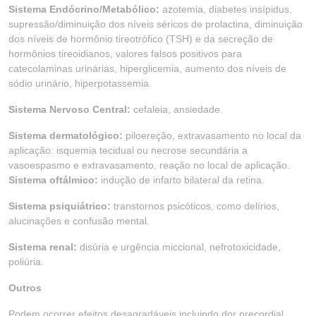
Sistema Endócrino/Metabólico:
azotemia, diabetes insípidus,
supressão/diminuição dos níveis séricos de prolactina, diminuição
dos níveis de hormônio tireotrófico (TSH) e da secreção de
hormônios tireoidianos, valores falsos positivos para
catecolaminas urinárias, hiperglicemia, aumento dos níveis de
sódio urinário, hiperpotassemia.
Sistema Nervoso Central:
cefaleia, ansiedade.
Sistema dermatológico:
piloereção, extravasamento no local da
aplicação: isquemia tecidual ou necrose secundária a
vasoespasmo e extravasamento, reação no local de aplicação.
Sistema oftálmico:
indução de infarto bilateral da retina.
Sistema psiquiátrico:
transtornos psicóticos, como delírios,
alucinações e confusão mental.
Sistema renal:
disúria e urgência miccional, nefrotoxicidade,
poliúria.
Outros
Podem ocorrer efeitos desagradáveis incluindo dor precordial,