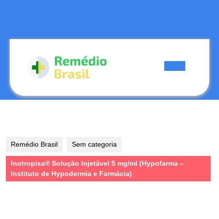
Skip
to
content
Skip
to
content
Open
Button
Remédio Brasil
Sem categoria
Inotropisa® Solução Injetável 5 mg/ml (Hypofarma –
Instituto de Hypodermia e Farmácia)