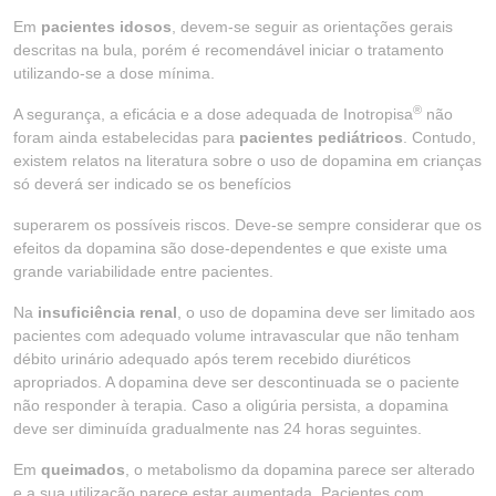
Em
pacientes idosos
, devem-se seguir as orientações gerais
descritas na bula, porém é recomendável iniciar o tratamento
utilizando-se a dose mínima.
®
A segurança, a eficácia e a dose adequada de Inotropisa
não
foram ainda estabelecidas para
pacientes pediátricos
. Contudo,
existem relatos na literatura sobre o uso de dopamina em crianças
só deverá ser indicado se os benefícios
superarem os possíveis riscos. Deve-se sempre considerar que os
efeitos da dopamina são dose-dependentes e que existe uma
grande variabilidade entre pacientes.
Na
insuficiência renal
, o uso de dopamina deve ser limitado aos
pacientes com adequado volume intravascular que não tenham
débito urinário adequado após terem recebido diuréticos
apropriados. A dopamina deve ser descontinuada se o paciente
não responder à terapia. Caso a oligúria persista, a dopamina
deve ser diminuída gradualmente nas 24 horas seguintes.
Em
queimados
, o metabolismo da dopamina parece ser alterado
e a sua utilização parece estar aumentada. Pacientes com