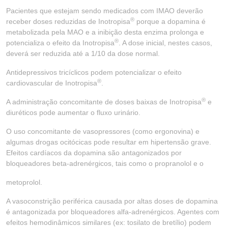
Pacientes que estejam sendo medicados com IMAO deverão
®
receber doses reduzidas de Inotropisa
porque a dopamina é
metabolizada pela MAO e a inibição desta enzima prolonga e
®
potencializa o efeito da Inotropisa
. A dose inicial, nestes casos,
deverá ser reduzida até a 1/10 da dose normal.
Antidepressivos tricíclicos podem potencializar o efeito
®
cardiovascular de Inotropisa
.
®
A administração concomitante de doses baixas de Inotropisa
e
diuréticos pode aumentar o fluxo urinário.
O uso concomitante de vasopressores (como ergonovina) e
algumas drogas ocitócicas pode resultar em hipertensão grave.
Efeitos cardíacos da dopamina são antagonizados por
bloqueadores beta-adrenérgicos, tais como o propranolol e o
metoprolol.
A vasoconstrição periférica causada por altas doses de dopamina
é antagonizada por bloqueadores alfa-adrenérgicos. Agentes com
efeitos hemodinâmicos similares (ex: tosilato de bretílio) podem