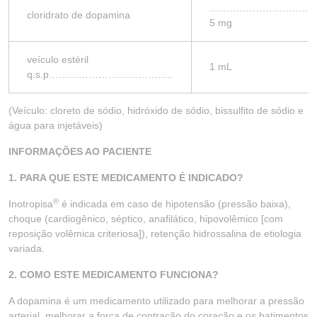
…………………………..
cloridrato de dopamina
5 mg
veículo estéril
1 mL
q.s.p………………………………..
(Veículo: cloreto de sódio, hidróxido de sódio, bissulfito de sódio e
água para injetáveis)
INFORMAÇÕES AO PACIENTE
1. PARA QUE ESTE MEDICAMENTO É INDICADO?
®
Inotropisa
é indicada em caso de hipotensão (pressão baixa),
choque (cardiogênico, séptico, anafilático, hipovolêmico [com
reposição volêmica criteriosa]), retenção hidrossalina de etiologia
variada.
2. COMO ESTE MEDICAMENTO FUNCIONA?
A dopamina é um medicamento utilizado para melhorar a pressão
arterial, melhorar a força de contração do coração e os batimentos