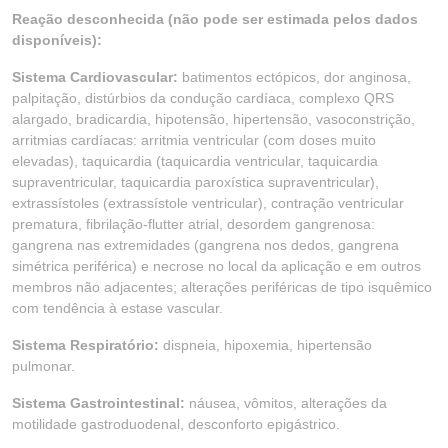
Reação desconhecida (não pode ser estimada pelos dados
disponíveis):
Sistema Cardiovascular:
batimentos ectópicos, dor anginosa,
palpitação, distúrbios da condução cardíaca, complexo QRS
alargado, bradicardia, hipotensão, hipertensão, vasoconstrição,
arritmias cardíacas: arritmia ventricular (com doses muito
elevadas), taquicardia (taquicardia ventricular, taquicardia
supraventricular, taquicardia paroxística supraventricular),
extrassístoles (extrassístole ventricular), contração ventricular
prematura, fibrilação-flutter atrial, desordem gangrenosa:
gangrena nas extremidades (gangrena nos dedos, gangrena
simétrica periférica) e necrose no local da aplicação e em outros
membros não adjacentes; alterações periféricas de tipo isquêmico
com tendência à estase vascular.
Sistema Respiratório:
dispneia, hipoxemia, hipertensão
pulmonar.
Sistema Gastrointestinal:
náusea, vômitos, alterações da
motilidade gastroduodenal, desconforto epigástrico.