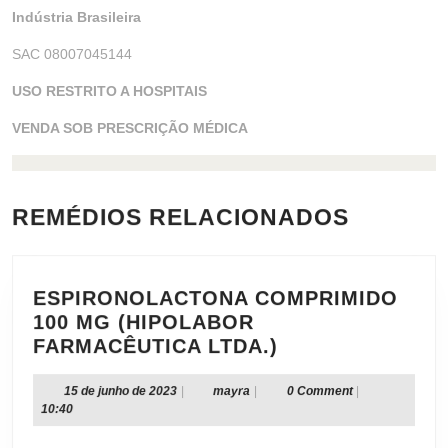
Indústria Brasileira
SAC 08007045144
USO RESTRITO A HOSPITAIS
VENDA SOB PRESCRIÇÃO MÉDICA
REMÉDIOS RELACIONADOS
ESPIRONOLACTONA COMPRIMIDO
100 MG (HIPOLABOR
ESPIRONOLAC
FARMACÊUTICA LTDA.)
COMPRIMIDO
100
15
mayra
15 de junho de 2023
|
mayra
|
0 Comment
|
de
10:40
MG
junho
(HIPOLABOR
de