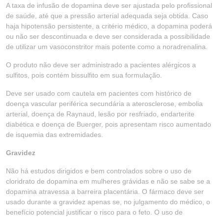
A taxa de infusão de dopamina deve ser ajustada pelo profissional
de saúde, até que a pressão arterial adequada seja obtida. Caso
haja hipotensão persistente, a critério médico, a dopamina poderá
ou não ser descontinuada e deve ser considerada a possibilidade
de utilizar um vasoconstritor mais potente como a noradrenalina.
O produto não deve ser administrado a pacientes alérgicos a
sulfitos, pois contém bissulfito em sua formulação.
Deve ser usado com cautela em pacientes com histórico de
doença vascular periférica secundária a aterosclerose, embolia
arterial, doença de Raynaud, lesão por resfriado, endarterite
diabética e doença de Buerger, pois apresentam risco aumentado
de isquemia das extremidades.
Gravidez
Não há estudos dirigidos e bem controlados sobre o uso de
cloridrato de dopamina em mulheres grávidas e não se sabe se a
dopamina atravessa a barreira placentária. O fármaco deve ser
usado durante a gravidez apenas se, no julgamento do médico, o
benefício potencial justificar o risco para o feto. O uso de