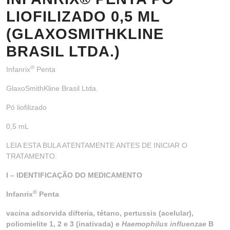
LIOFILIZADO 0,5 ML
(GLAXOSMITHKLINE
BRASIL LTDA.)
®
Infanrix
Penta
GlaxoSmithKline Brasil Ltda.
Pó liofilizado
0,5 mL
LEIA ESTA BULA ATENTAMENTE ANTES DE INICIAR O
TRATAMENTO.
I – IDENTIFICAÇÃO DO MEDICAMENTO
®
Infanrix
Penta
vacina adsorvida difteria, tétano, pertussis (acelular),
poliomielite 1, 2 e 3 (inativada) e
Haemophilus influenzae
B