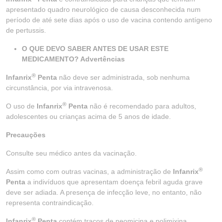
apresentado quadro neurológico de causa desconhecida num
período de até sete dias após o uso de vacina contendo antígeno
de pertussis.
O QUE DEVO SABER ANTES DE USAR ESTE
MEDICAMENTO? Advertências
®
Infanrix
Penta
não deve ser administrada, sob nenhuma
circunstância, por via intravenosa.
®
O uso de
Infanrix
Penta
não é recomendado para adultos,
adolescentes ou crianças acima de 5 anos de idade.
Precauções
Consulte seu médico antes da vacinação.
®
Assim como com outras vacinas, a administração de
Infanrix
Penta
a indivíduos que apresentam doença febril aguda grave
deve ser adiada. A presença de infecção leve, no entanto, não
representa contraindicação.
®
Infanrix
Penta
contém traços de neomicina e polimixina.