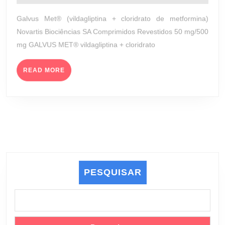
outubro
50
de
Galvus Met® (vildagliptina + cloridrato de metformina)
MG
2023
Novartis Biociências SA Comprimidos Revestidos 50 mg/500
+
mg GALVUS MET® vildagliptina + cloridrato
500
MG
READ
(NOVARTI
READ MORE
MORE
BIOCIÊNC
SA)
PESQUISAR