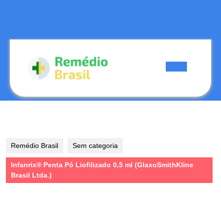
Skip
to
content
Skip
to
content
Open
Button
Remédio Brasil
Sem categoria
Infanrix® Penta Pó Liofilizado 0,5 ml (GlaxoSmithKline
Brasil Ltda.)