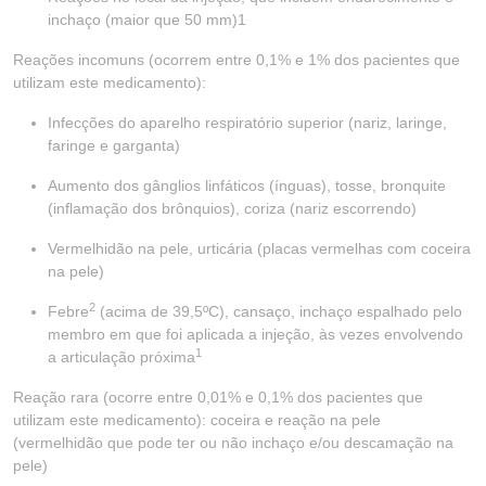
inchaço (maior que 50 mm)1
Reações incomuns (ocorrem entre 0,1% e 1% dos pacientes que
utilizam este medicamento):
Infecções do aparelho respiratório superior (nariz, laringe,
faringe e garganta)
Aumento dos gânglios linfáticos (ínguas), tosse, bronquite
(inflamação dos brônquios), coriza (nariz escorrendo)
Vermelhidão na pele, urticária (placas vermelhas com coceira
na pele)
2
Febre
(acima de 39,5ºC), cansaço, inchaço espalhado pelo
membro em que foi aplicada a injeção, às vezes envolvendo
1
a articulação próxima
Reação rara (ocorre entre 0,01% e 0,1% dos pacientes que
utilizam este medicamento): coceira e reação na pele
(vermelhidão que pode ter ou não inchaço e/ou descamação na
pele)