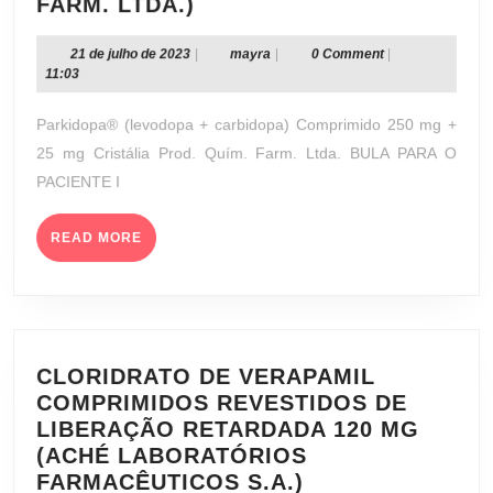
PARKIDOPA®
FARM. LTDA.)
COMPRIMIDO
250
21
mayra
21 de julho de 2023
|
mayra
|
0 Comment
|
de
11:03
MG
julho
+
de
Parkidopa® (levodopa + carbidopa) Comprimido 250 mg +
25
2023
25 mg Cristália Prod. Quím. Farm. Ltda. BULA PARA O
MG
PACIENTE I
(CRISTÁLIA
PROD.
READ
QUÍM.
READ MORE
MORE
FARM.
LTDA.)
CLORIDRATO DE VERAPAMIL
COMPRIMIDOS REVESTIDOS DE
LIBERAÇÃO RETARDADA 120 MG
(ACHÉ LABORATÓRIOS
CLORIDRATO
FARMACÊUTICOS S.A.)