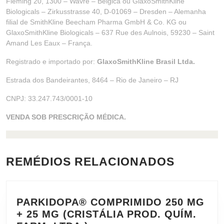
Fleming 20, 1300 – Wavre – Bélgica ou GlaxoSmithKline
Biologicals – Zirkusstrasse 40, D-01069 – Dresden – Alemanha
filial de SmithKline Beecham Pharma GmbH & Co. KG ou
GlaxoSmithKline Biologicals – 637 Rue des Aulnois, 59230 – Saint
Amand Les Eaux – França.
Registrado e importado por:
GlaxoSmithKline Brasil Ltda.
Estrada dos Bandeirantes, 8464 – Rio de Janeiro – RJ
CNPJ: 33.247.743/0001-10
VENDA SOB PRESCRIÇÃO MÉDICA.
REMÉDIOS RELACIONADOS
PARKIDOPA® COMPRIMIDO 250 MG
+ 25 MG (CRISTÁLIA PROD. QUÍM.