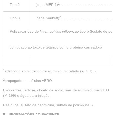
2
Tipo 2
(cepa MEF-1)
…………………………………………
2
Tipo 3
(cepa Saukett)
………………………………………
Polissacarídeo de
Haemophilus influenzae
tipo b (fosfato de polir
conjugado ao toxoide tetânico como proteína carreadora
1
adsorvido ao hidróxido de alumínio, hidratado (Al(OH)3)
2
propagado em células VERO
Excipientes: lactose, cloreto de sódio, sais de alumínio, meio 199
(M-199) e água para injeção.
Resíduos: sulfato de neomicina, sulfato de polimixina B.
II- INFORMAÇÕES AO PACIENTE