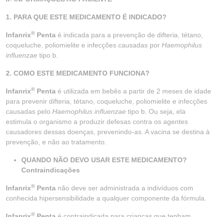
1. PARA QUE ESTE MEDICAMENTO É INDICADO?
®
Infanrix
Penta
é indicada para a prevenção de difteria, tétano,
coqueluche, poliomielite e infecções causadas por
Haemophilus
influenzae
tipo b.
2. COMO ESTE MEDICAMENTO FUNCIONA?
®
Infanrix
Penta
é utilizada em bebês a partir de 2 meses de idade
para prevenir difteria, tétano, coqueluche, poliomielite e infecções
causadas pelo
Haemophilus influenzae
tipo b. Ou seja, ela
estimula o organismo a produzir defesas contra os agentes
causadores dessas doenças, prevenindo-as. A vacina se destina à
prevenção, e não ao tratamento.
QUANDO NÃO DEVO USAR ESTE MEDICAMENTO?
Contraindicações
®
Infanrix
Penta
não deve ser administrada a indivíduos com
conhecida hipersensibilidade a qualquer componente da fórmula.
®
Infanrix
Penta
é contraindicada para crianças que tenham