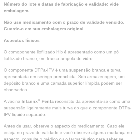
Número do lote e datas de fabricação e validade: vide
embalagem.
Não use medicamento com o prazo de validade vencido.
Guarde-o em sua embalagem original.
Aspectos físicos
O comoponente liofilizado Hib é apresentado como um pó
liofilizado branco, em frasco-ampola de vidro.
O componente DTPa-IPV é uma suspensão branca e turva
apresentada em seringa preenchida. Sob armazenagem, um
depósito branco e uma camada superior límpida podem ser
observados.
®
A vacina
Infanrix
Penta
reconstituída apresenta-se como uma
suspensão ligeiramente mais turva do que o componente DTPa-
IPV líquido separado.
Antes de usar, observe o aspecto do medicamento. Caso ele
esteja no prazo de validade e você observe alguma mudança no
aspecto, consulte o médico ou o farmacêutico para saber se