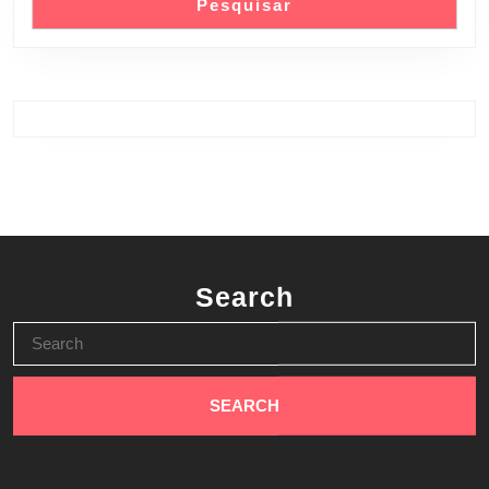
Pesquisar
Search
Search
for: