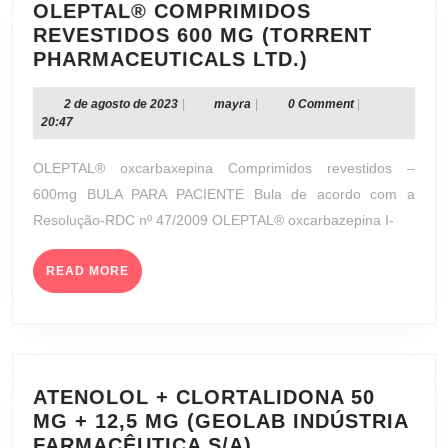
OLEPTAL® COMPRIMIDOS
REVESTIDOS 600 MG (TORRENT
OLEPTAL®
PHARMACEUTICALS LTD.)
COMPRIMID
REVESTIDOS
2
mayra
2 de agosto de 2023
|
mayra
|
0 Comment
|
de
20:47
600
agosto
MG
de
OLEPTAL® oxcarbaxepina Comprimidos revestidos –
(TORRENT
2023
600mg BULA PARA PACIENTE Bula de acordo com a
PHARMACEU
Resolução-RDC nº 47/2009 OLEPTAL® oxcarbazepina I-
LTD.)
READ
READ MORE
MORE
ATENOLOL + CLORTALIDONA 50
MG + 12,5 MG (GEOLAB INDÚSTRIA
ATENOLOL
FARMACÊUTICA S/A)