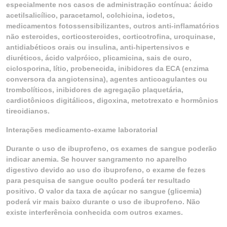
especialmente nos casos de administração contínua: ácido
acetilsalicílico, paracetamol, colchicina, iodetos,
medicamentos fotossensibilizantes, outros anti-inflamatórios
não esteroides, corticosteroides, corticotrofina, uroquinase,
antidiabéticos orais ou insulina, anti-hipertensivos e
diuréticos, ácido valpróico, plicamicina, sais de ouro,
ciclosporina, lítio, probenecida, inibidores da ECA (enzima
conversora da angiotensina), agentes anticoagulantes ou
trombolíticos, inibidores de agregação plaquetária,
cardiotônicos digitálicos, digoxina, metotrexato e hormônios
tireoidianos.
Interações medicamento-exame laboratorial
Durante o uso de ibuprofeno, os exames de sangue poderão
indicar anemia. Se houver sangramento no aparelho
digestivo devido ao uso do ibuprofeno, o exame de fezes
para pesquisa de sangue oculto poderá ter resultado
positivo. O valor da taxa de açúcar no sangue (glicemia)
poderá vir mais baixo durante o uso de ibuprofeno. Não
existe interferência conhecida com outros exames.