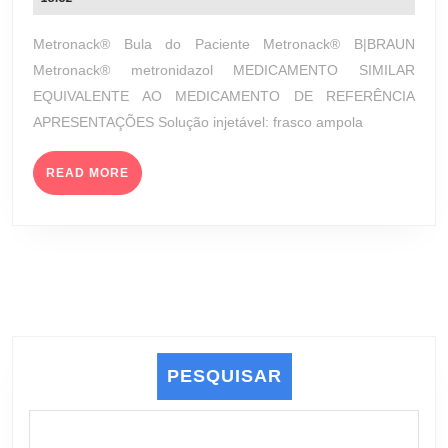
0,5%
julho
(LABORATÓRIOS
de
Metronack® Bula do Paciente Metronack® B|BRAUN
B.
2023
Metronack® metronidazol MEDICAMENTO SIMILAR
BRAUN
EQUIVALENTE AO MEDICAMENTO DE REFERÊNCIA
S.A.)
APRESENTAÇÕES Solução injetável: frasco ampola
READ
READ MORE
MORE
PESQUISAR