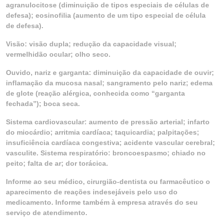
agranulocitose (diminuição de tipos especiais de células de
defesa); eosinofilia (aumento de um tipo especial de célula
de defesa).
Visão: visão dupla; redução da capacidade visual;
vermelhidão ocular; olho seco.
Ouvido, nariz e garganta: diminuição da capacidade de ouvir;
inflamação da mucosa nasal; sangramento pelo nariz; edema
de glote (reação alérgica, conhecida como “garganta
fechada”); boca seca.
Sistema cardiovascular: aumento de pressão arterial; infarto
do miocárdio; arritmia cardíaca; taquicardia; palpitações;
insuficiência cardíaca congestiva; acidente vascular cerebral;
vasculite. Sistema respiratório: broncoespasmo; chiado no
peito; falta de ar; dor torácica.
Informe ao seu médico, cirurgião-dentista ou farmacêutico o
aparecimento de reações indesejáveis pelo uso do
medicamento. Informe também à empresa através do seu
serviço de atendimento.