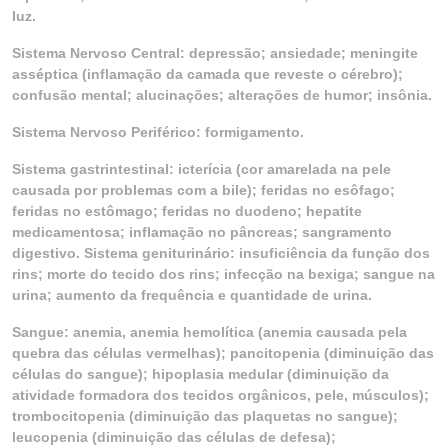
luz.
Sistema Nervoso Central: depressão; ansiedade; meningite
asséptica (inflamação da camada que reveste o cérebro);
confusão mental; alucinações; alterações de humor; insônia.
Sistema Nervoso Periférico: formigamento.
Sistema gastrintestinal: icterícia (cor amarelada na pele
causada por problemas com a bile); feridas no esôfago;
feridas no estômago; feridas no duodeno; hepatite
medicamentosa; inflamação no pâncreas; sangramento
digestivo. Sistema geniturinário: insuficiência da função dos
rins; morte do tecido dos rins; infecção na bexiga; sangue na
urina; aumento da frequência e quantidade de urina.
Sangue: anemia, anemia hemolítica (anemia causada pela
quebra das células vermelhas); pancitopenia (diminuição das
células do sangue); hipoplasia medular (diminuição da
atividade formadora dos tecidos orgânicos, pele, músculos);
trombocitopenia (diminuição das plaquetas no sangue);
leucopenia (diminuição das células de defesa);