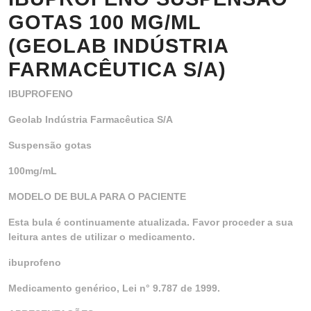
GOTAS 100 MG/ML
(GEOLAB INDÚSTRIA
FARMACÊUTICA S/A)
IBUPROFENO
Geolab Indústria Farmacêutica S/A
Suspensão gotas
100mg/mL
MODELO DE BULA PARA O PACIENTE
Esta bula é continuamente atualizada. Favor proceder a sua
leitura antes de utilizar o medicamento.
ibuprofeno
Medicamento genérico, Lei n° 9.787 de 1999.