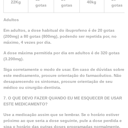
22Kg
40kg
gotas
gotas
gotas
Adultos
Em adultos, a dose habitual do ibuprofeno é de 20 gotas
(200mg) a 80 gotas (800mg), podendo ser repetida por, no
máximo, 4 vezes por dia.
A dose máxima permitida por dia em adultos é de 320 gotas
(3.200mg).
Siga corretamente o modo de usar. Em caso de dúvidas sobre
este medicamento, procure orientação do farmacêutico. Não
desaparecendo os sintomas, procure orientação de seu
médico ou cirurgião-dentista.
7. O QUE DEVO FAZER QUANDO EU ME ESQUECER DE USAR
ESTE MEDICAMENTO?
Use a medicação assim que se lembrar. Se o horário estiver
próximo ao que seria a dose seguinte, pule a dose perdida e
siga o horário das outras doses programadas normalmente.