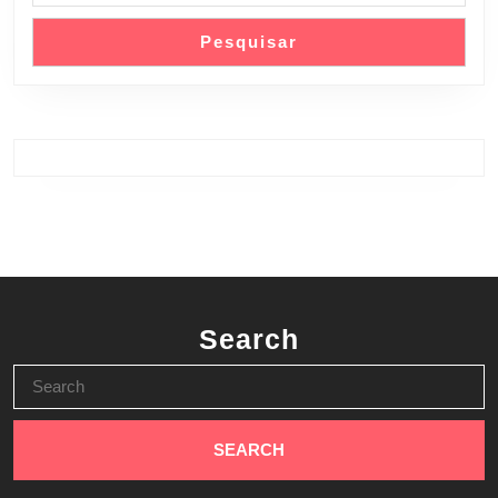
Pesquisar
Search
Search
for: