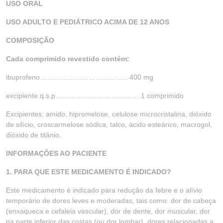
USO ORAL
USO ADULTO E PEDIÁTRICO ACIMA DE 12 ANOS
COMPOSIÇÃO
Cada comprimido revestido contém:
ibuprofeno……………………………….. 400 mg
excipiente q.s.p……………………………… 1 comprimido
Excipientes: amido, hipromelose, celulose microcristalina, dióxido
de silício, croscarmelose sódica, talco, ácido esteárico, macrogol,
dióxido de titânio.
INFORMAÇÕES AO PACIENTE
1. PARA QUE ESTE MEDICAMENTO É INDICADO?
Este medicamento é indicado para redução da febre e o alívio
temporário de dores leves e moderadas, tais como: dor de cabeça
(enxaqueca e cefaleia vascular), dor de dente, dor muscular, dor
na parte inferior das costas (ou dor lombar), dores relacionadas a