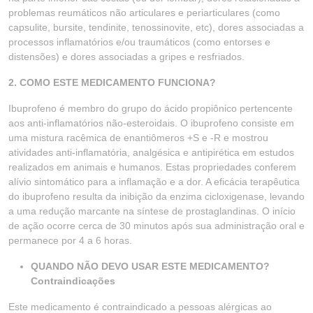
problemas reumáticos não articulares e periarticulares (como
capsulite, bursite, tendinite, tenossinovite, etc), dores associadas a
processos inflamatórios e/ou traumáticos (como entorses e
distensões) e dores associadas a gripes e resfriados.
2. COMO ESTE MEDICAMENTO FUNCIONA?
Ibuprofeno é membro do grupo do ácido propiônico pertencente
aos anti-inflamatórios não-esteroidais. O ibuprofeno consiste em
uma mistura racêmica de enantiômeros +S e -R e mostrou
atividades anti-inflamatória, analgésica e antipirética em estudos
realizados em animais e humanos. Estas propriedades conferem
alívio sintomático para a inflamação e a dor. A eficácia terapêutica
do ibuprofeno resulta da inibição da enzima cicloxigenase, levando
a uma redução marcante na síntese de prostaglandinas. O início
de ação ocorre cerca de 30 minutos após sua administração oral e
permanece por 4 a 6 horas.
QUANDO NÃO DEVO USAR ESTE MEDICAMENTO?
Contraindicações
Este medicamento é contraindicado a pessoas alérgicas ao