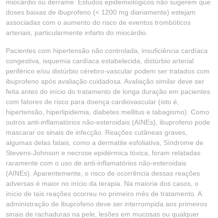
miocárdio ou derrame. Estudos epidemiológicos não sugerem que
doses baixas de ibuprofeno (< 1200 mg diariamente) estejam
associadas com o aumento do risco de eventos trombóticos
arteriais, particularmente infarto do miocárdio.
Pacientes com hipertensão não controlada, insuficiência cardíaca
congestiva, isquemia cardíaca estabelecida, distúrbio arterial
periférico e/ou distúrbio cérebro-vascular podem ser tratados com
ibuprofeno após avaliação cuidadosa. Avaliação similar deve ser
feita antes do início do tratamento de longa duração em pacientes
com fatores de risco para doença cardiovascular (isto é,
hipertensão, hiperlipidemia, diabetes mellitus e tabagismo). Como
outros anti-inflamatórios não-esteroidais (AINEs), ibuprofeno pode
mascarar os sinais de infecção. Reações cutâneas graves,
algumas delas fatais, como a dermatite esfoliativa, Síndrome de
Stevens-Johnson e necrose epidérmica tóxica, foram relatadas
raramente com o uso de anti-inflamatórios não-esteroidais
(AINEs). Aparentemente, o risco de ocorrência dessas reações
adversas é maior no início da terapia. Na maioria dos casos, o
início de tais reações ocorreu no primeiro mês de tratamento. A
administração de ibuprofeno deve ser interrompida aos primeiros
sinais de rachaduras na pele, lesões em mucosas ou qualquer