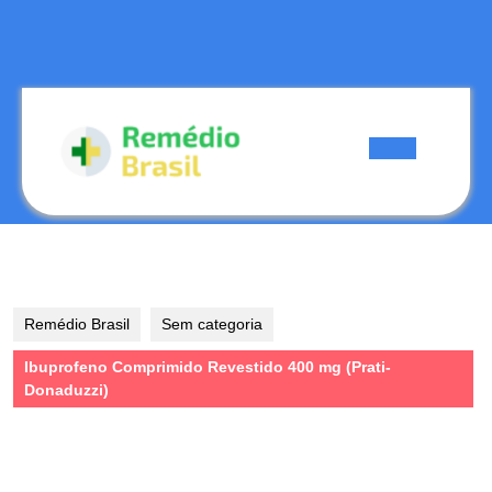
Skip
to
content
Skip
to
content
Open
Button
Remédio Brasil
Sem categoria
Ibuprofeno Comprimido Revestido 400 mg (Prati-
Donaduzzi)