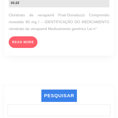
de
01:22
COMPRIMIDO
junho
REVESTIDO
de
Cloridrato de verapamil Prati-Donaduzzi Comprimido
80
2023
revestido 80 mg I – IDENTIFICAÇÃO DO MEDICAMENTO
MG
cloridrato de verapamil Medicamento genérico Lei n°
(PRATI-
DONADUZZI)
READ
READ MORE
MORE
PESQUISAR