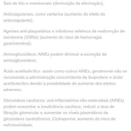
Sais de lítio e metotrexato (diminuição da eliminação);
Anticoagulantes, como varfarina (aumento do efeito do
anticoagulante);
Agentes anti-plaquetários e inibidores seletivos de reabsorção de
serotonina (SSRIs) (aumento do risco de hemorragia
gastrintestinal);
Aminoglicosídeos: AINEs podem diminuir a excreção de
aminoglicosídeos;
Ácido acetilsalicílico: assim como outros AINEs, geralmente não se
recomenda a administração concomitante de ibuprofeno e ácido
acetilsalicílico devido à possibilidade de aumento dos efeitos
adversos;
Glicosídeos cardíacos: anti-inflamatórios não-esteroidais (AINEs)
podem exacerbar a insuficiência cardíaca, reduzir a taxa de
filtração glomerular e aumentar os níveis plasmáticos de
glicosídeos cardiotônicos; Ciclosporina: aumento do risco de
nefrotoxicidade;