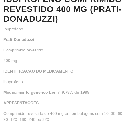
REVESTIDO 400 MG (PRATI-
DONADUZZI)
Ibuprofeno
Prati-Donaduzzi
Comprimido revestido
400 mg
IDENTIFICAÇÃO DO MEDICAMENTO
ibuprofeno
Medicamento genérico Lei n° 9.787, de 1999
APRESENTAÇÕES
Comprimido revestido de 400 mg em embalagens com 10, 30, 60,
90, 120, 180, 240 ou 320.