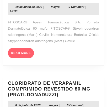
POMADA
DERMATOLÓGICA
18
mayra
18 de junho de 2023
|
mayra
|
0 Comment
|
de
10:30
60
junho
MG/G
de
FITOSCAR® Apsen Farmacêutica S.A. Pomada
(APSEN
2023
Dermatológica 60 mg/g FITOSCAR® Stryphnodendron
FARMACÊUTICA
adstringens (Mart.) Coville Nomenclatura Botânica Oficial:
S.A.)
Stryphnodendron adstringens (Mart.) Coville
READ
READ MORE
MORE
CLORIDRATO DE VERAPAMIL
COMPRIMIDO REVESTIDO 80 MG
CLORIDRATO
(PRATI-DONADUZZI)
DE
VERAPAMIL
8
mayra
8 de junho de 2023
|
mayra
|
0 Comment
|