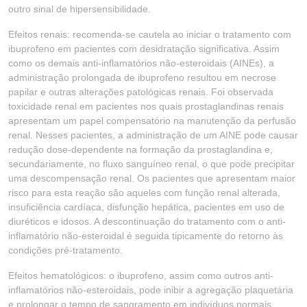
outro sinal de hipersensibilidade.
Efeitos renais: recomenda-se cautela ao iniciar o tratamento com
ibuprofeno em pacientes com desidratação significativa. Assim
como os demais anti-inflamatórios não-esteroidais (AINEs), a
administração prolongada de ibuprofeno resultou em necrose
papilar e outras alterações patológicas renais. Foi observada
toxicidade renal em pacientes nos quais prostaglandinas renais
apresentam um papel compensatório na manutenção da perfusão
renal. Nesses pacientes, a administração de um AINE pode causar
redução dose-dependente na formação da prostaglandina e,
secundariamente, no fluxo sanguíneo renal, o que pode precipitar
uma descompensação renal. Os pacientes que apresentam maior
risco para esta reação são aqueles com função renal alterada,
insuficiência cardíaca, disfunção hepática, pacientes em uso de
diuréticos e idosos. A descontinuação do tratamento com o anti-
inflamatório não-esteroidal é seguida tipicamente do retorno às
condições pré-tratamento.
Efeitos hematológicos: o ibuprofeno, assim como outros anti-
inflamatórios não-esteroidais, pode inibir a agregação plaquetária
e prolongar o tempo de sangramento em indivíduos normais.