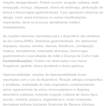
reações desagradáveis. Podem ocorrer: erupção cutânea, visão
embaçada, inchaço, dispepsia, úlcera do estômago, perfuração de
úlcera e hemorragias gastrintestinais. Caso apareçam sintomas de
alergia, como asma brônquica ou outras manifestações
importantes, deve-se procurar atendimento médico
imediatamente.
As reações adversas reportadas para o ibuprofeno são similares
às dos outros AINEs. Distúrbios gastrintestinais: dor abdominal,
dispepsia, náusea, vômitos, diarreia, flatulência, constipação,
melena, hematêmese, estomatite ulcerativa, hemorragia
gastrintestinal e exarcebação de colite e Doença de Crohn (vide
Contraindicações
). Podem ser observados com menor
frequência: gastrite, úlcera duodenal e úlcera gástrica.
Hipersensibilidade: reações de hipersensibilidade foram
reportadas com o uso do ibuprofeno. Reação alérgica inespecífica
e anafilaxia, reatividade do trato respiratório compreendendo
asma, agravamento da asma, broncoespasmo e dispneia,
desordens cutâneas, incluindo erupção cutânea de vários tipos,
prurido, urticária, púrpura, angioedema e, muito raramente,
dermatose bolhosa (incluindo Síndrome de Stevens-Johnson,