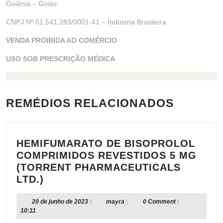
Goiânia – Goiás.
CNPJ Nº 01.541.283/0001-41 – Indústria Brasileira
VENDA PROIBIDA AO COMÉRCIO
USO SOB PRESCRIÇÃO MÉDICA
REMÉDIOS RELACIONADOS
HEMIFUMARATO DE BISOPROLOL
COMPRIMIDOS REVESTIDOS 5 MG
(TORRENT PHARMACEUTICALS
HEMIFUMARATO
LTD.)
DE
BISOPROLOL
20
mayra
20 de junho de 2023
|
mayra
|
0 Comment
|
de
10:11
COMPRIMIDOS
junho