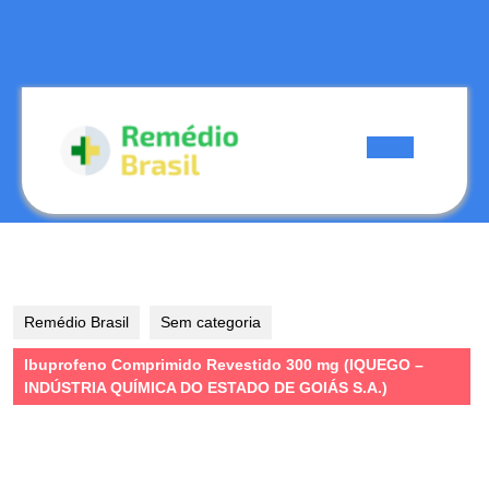
Skip
to
content
Skip
to
content
Open
Button
Remédio Brasil
Sem categoria
Ibuprofeno Comprimido Revestido 300 mg (IQUEGO –
INDÚSTRIA QUÍMICA DO ESTADO DE GOIÁS S.A.)