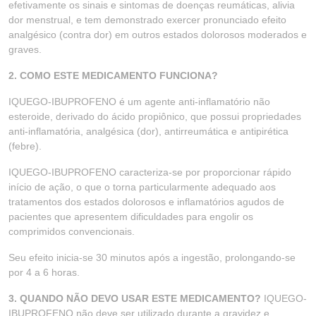
efetivamente os sinais e sintomas de doenças reumáticas, alivia
dor menstrual, e tem demonstrado exercer pronunciado efeito
analgésico (contra dor) em outros estados dolorosos moderados e
graves.
2. COMO ESTE MEDICAMENTO FUNCIONA?
IQUEGO-IBUPROFENO é um agente anti-inflamatório não
esteroide, derivado do ácido propiônico, que possui propriedades
anti-inflamatória, analgésica (dor), antirreumática e antipirética
(febre).
IQUEGO-IBUPROFENO caracteriza-se por proporcionar rápido
início de ação, o que o torna particularmente adequado aos
tratamentos dos estados dolorosos e inflamatórios agudos de
pacientes que apresentem dificuldades para engolir os
comprimidos convencionais.
Seu efeito inicia-se 30 minutos após a ingestão, prolongando-se
por 4 a 6 horas.
3. QUANDO NÃO DEVO USAR ESTE MEDICAMENTO?
IQUEGO-
IBUPROFENO não deve ser utilizado durante a gravidez e