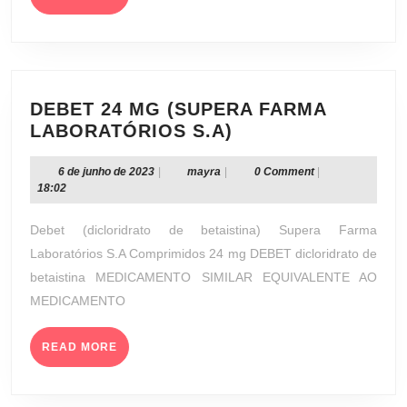
MORE
DEBET 24 MG (SUPERA FARMA
DEBET
LABORATÓRIOS S.A)
24
MG
6
mayra
6 de junho de 2023
|
mayra
|
0 Comment
|
de
18:02
(SUPERA
junho
FARMA
de
Debet (dicloridrato de betaistina) Supera Farma
LABORATÓRIOS
2023
Laboratórios S.A Comprimidos 24 mg DEBET dicloridrato de
S.A)
betaistina MEDICAMENTO SIMILAR EQUIVALENTE AO
MEDICAMENTO
READ
READ MORE
MORE