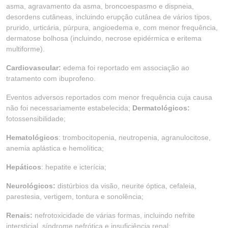
asma, agravamento da asma, broncoespasmo e dispneia,
desordens cutâneas, incluindo erupção cutânea de vários tipos,
prurido, urticária, púrpura, angioedema e, com menor frequência,
dermatose bolhosa (incluindo, necrose epidérmica e eritema
multiforme).
Cardiovascular:
edema foi reportado em associação ao
tratamento com ibuprofeno.
Eventos adversos reportados com menor frequência cuja causa
não foi necessariamente estabelecida;
Dermatológicos:
fotossensibilidade;
Hematológicos
: trombocitopenia, neutropenia, agranulocitose,
anemia aplástica e hemolítica;
Hepáticos
: hepatite e icterícia;
Neurológicos:
distúrbios da visão, neurite óptica, cefaleia,
parestesia, vertigem, tontura e sonolência;
Renais:
nefrotoxicidade de várias formas, incluindo nefrite
intersticial, síndrome nefrótica e insuficiência renal;