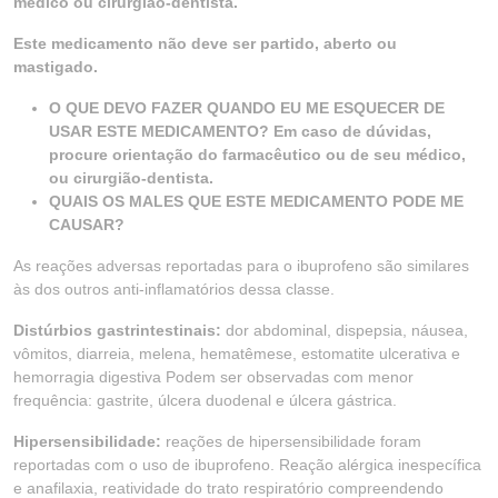
médico ou cirurgião-dentista.
Este medicamento não deve ser partido, aberto ou
mastigado.
O QUE DEVO FAZER QUANDO EU ME ESQUECER DE
USAR ESTE MEDICAMENTO? Em caso de dúvidas,
procure orientação do farmacêutico ou de seu médico,
ou cirurgião-dentista.
QUAIS OS MALES QUE ESTE MEDICAMENTO PODE ME
CAUSAR?
As reações adversas reportadas para o ibuprofeno são similares
às dos outros anti-inflamatórios dessa classe.
Distúrbios gastrintestinais:
dor abdominal, dispepsia, náusea,
vômitos, diarreia, melena, hematêmese, estomatite ulcerativa e
hemorragia digestiva Podem ser observadas com menor
frequência: gastrite, úlcera duodenal e úlcera gástrica.
Hipersensibilidade:
reações de hipersensibilidade foram
reportadas com o uso de ibuprofeno. Reação alérgica inespecífica
e anafilaxia, reatividade do trato respiratório compreendendo