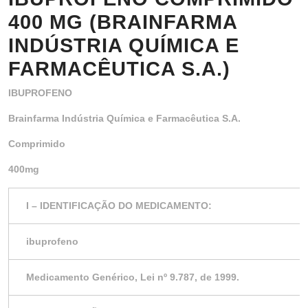
400 MG (BRAINFARMA
INDÚSTRIA QUÍMICA E
FARMACÊUTICA S.A.)
IBUPROFENO
Brainfarma Indústria Química e Farmacêutica S.A.
Comprimido
400mg
I – IDENTIFICAÇÃO DO MEDICAMENTO:
ibuprofeno
Medicamento Genérico, Lei nº 9.787, de 1999.