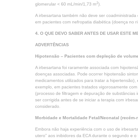
2
glomerular < 60 mL/min/1,73 m
).
A irbesartana também não deve ser coadministrada 
em pacientes com nefropatia diabética (doença no r
4. O QUE DEVO SABER ANTES DE USAR ESTE 
ADVERTÊNCIAS
Hipotensão – Pacientes com depleção de volume
A irbesartana foi raramente associada com hipotens
doenças associadas. Pode ocorrer hipotensão sinto
medicamentos utilizados para tratar a hipertensão)
exemplo, em pacientes tratados vigorosamente com d
(processo de filtragem e depuração de substâncias 
ser corrigida antes de se iniciar a terapia com irbesa
considerado.
Morbidade e Mortalidade Fetal/Neonatal (recém-
Embora não haja experiência com o uso de irbesarta
utero” aos inibidores da ECA durante o segundo e o 