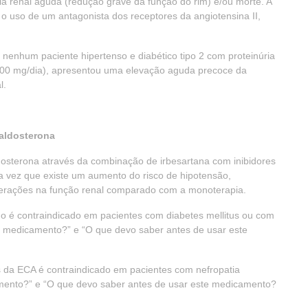
ia renal aguda (redução grave da função do rim) e/ou morte. A
m o uso de um antagonista dos receptores da angiotensina II,
enhum paciente hipertenso e diabético tipo 2 com proteinúria
 900 mg/dia), apresentou uma elevação aguda precoce da
l.
-aldosterona
dosterona através da combinação de irbesartana com inibidores
 vez que existe um aumento do risco de hipotensão,
alterações na função renal comparado com a monoterapia.
o é contraindicado em pacientes com diabetes mellitus ou com
te medicamento?” e “O que devo saber antes de usar este
 da ECA é contraindicado em pacientes com nefropatia
mento?” e “O que devo saber antes de usar este medicamento?