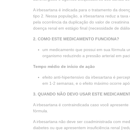
A irbesartana é indicada para o tratamento da doenç
tipo 2. Nessa população, a irbesartana reduz a tax
pela ocorrência da duplicação do valor de creatinina 
doença renal em estágio final (necessidade de diális
2. COMO ESTE MEDICAMENTO FUNCIONA?
um medicamento que possui em sua fórmula um
organismo reduzindo a pressão arterial em pac
Tempo médio de início de ação
efeito anti-hipertensivo da irbesartana é perce
em 1-2 semanas, e o efeito máximo ocorre ap
3. QUANDO NÃO DEVO USAR ESTE MEDICAMEN
A irbesartana é contraindicada caso você apresente
fórmula.
A irbesartana não deve ser coadministrada com me
diabetes ou que apresentem insuficiência renal (red