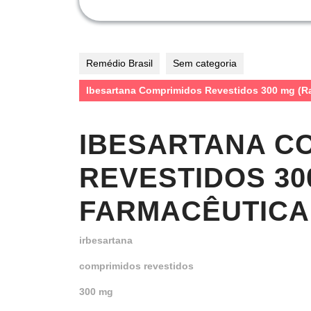
Remédio Brasil
Sem categoria
Ibesartana Comprimidos Revestidos 300 mg (R
IBESARTANA C
REVESTIDOS 30
FARMACÊUTICA 
irbesartana
comprimidos revestidos
300 mg