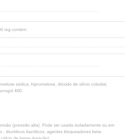
…………………………………………………………………..
300 mg contém:
……………………………………………………………………………………..
………………………………………………………………………
rmelose sódica, hipromelose, dióxido de silício coloidal,
acrogol 400.
rtensão (pressão alta). Pode ser usada isoladamente ou em
.: diuréticos tiazídicos, agentes bloqueadores beta-
cálcio de longa duração).