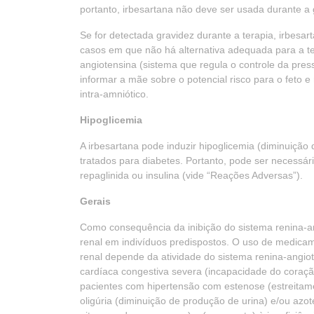
portanto, irbesartana não deve ser usada durante a 
Se for detectada gravidez durante a terapia, irbesa
casos em que não há alternativa adequada para a 
angiotensina (sistema que regula o controle da pres
informar a mãe sobre o potencial risco para o feto e 
intra-amniótico.
Hipoglicemia
A irbesartana pode induzir hipoglicemia (diminuição
tratados para diabetes. Portanto, pode ser necessár
repaglinida ou insulina (vide “Reações Adversas”).
Gerais
Como consequência da inibição do sistema renina-a
renal em indivíduos predispostos. O uso de medica
renal depende da atividade do sistema renina-angiote
cardíaca congestiva severa (incapacidade do coraç
pacientes com hipertensão com estenose (estreitamento
oligúria (diminuição de produção de urina) e/ou az