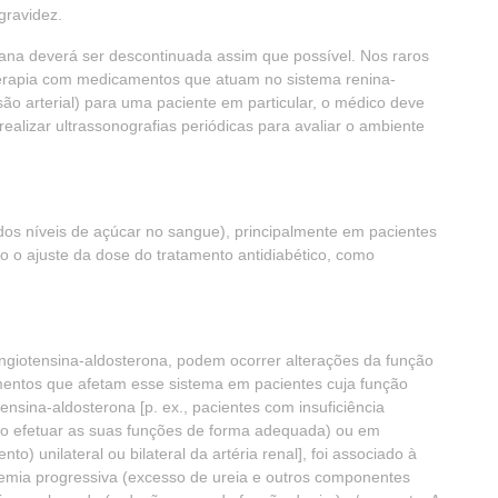
gravidez.
rtana deverá ser descontinuada assim que possível. Nos raros
terapia com medicamentos que atuam no sistema renina-
são arterial) para uma paciente em particular, o médico deve
realizar ultrassonografias periódicas para avaliar o ambiente
 dos níveis de açúcar no sangue), principalmente em pacientes
io o ajuste da dose do tratamento antidiabético, como
ngiotensina-aldosterona, podem ocorrer alterações da função
mentos que afetam esse sistema em pacientes cuja função
nsina-aldosterona [p. ex., pacientes com insuficiência
ão efetuar as suas funções de forma adequada) ou em
) unilateral ou bilateral da artéria renal], foi associado à
otemia progressiva (excesso de ureia e outros componentes