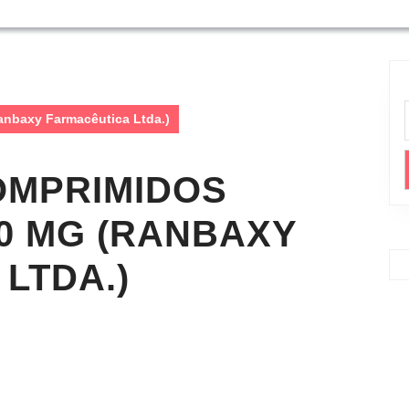
anbaxy Farmacêutica Ltda.)
OMPRIMIDOS
0 MG (RANBAXY
LTDA.)