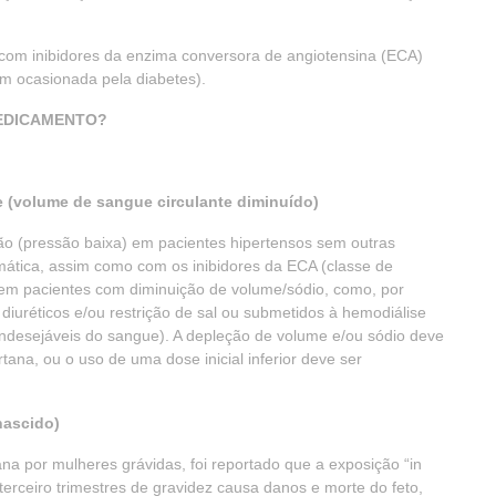
com inibidores da enzima conversora de angiotensina (ECA)
im ocasionada pela diabetes).
MEDICAMENTO?
 (volume de sangue circulante diminuído)
ão (pressão baixa) em pacientes hipertensos sem outras
mática, assim como com os inibidores da ECA (classe de
, em pacientes com diminuição de volume/sódio, como, por
iuréticos e/ou restrição de sal ou submetidos à hemodiálise
indesejáveis do sangue). A depleção de volume e/ou sódio deve
rtana, ou o uso de uma dose inicial inferior deve ser
nascido)
na por mulheres grávidas, foi reportado que a exposição “in
terceiro trimestres de gravidez causa danos e morte do feto,