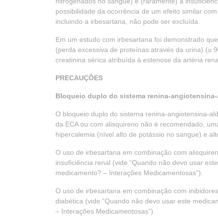
nitrogenados no sangue) e (raramente) à insuficiênc
possibilidade da ocorrência de um efeito similar co
incluindo a irbesartana, não pode ser excluída.
Em um estudo com irbesartana foi demonstrado que n
(perda excessiva de proteínas através da urina) (≥
creatinina sérica atribuída à estenose da artéria rena
PRECAUÇÕES
Bloqueio duplo do sistema renina-angiotensina
O bloqueio duplo do sistema renina-angiotensina-al
da ECA ou com alisquireno não é recomendado, uma
hipercalemia (nível alto de potássio no sangue) e 
O uso de irbesartana em combinação com alisquiren
insuficiência renal (vide “Quando não devo usar es
medicamento? – Interações Medicamentosas”).
O uso de irbesartana em combinação com inibidores
diabética (vide “Quando não devo usar este medica
– Interações Medicamentosas”).