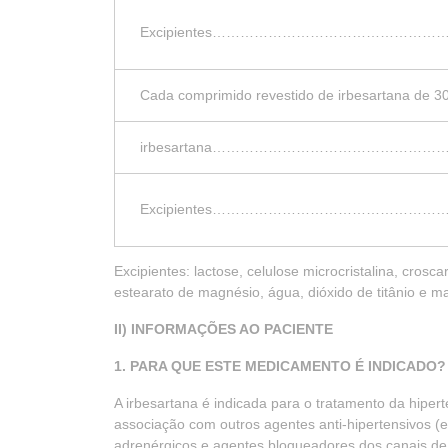
Excipientes……………………………………
Cada comprimido revestido de irbesartana de 
irbesartana……………………………………
Excipientes…………………………………
Excipientes: lactose, celulose microcristalina, crosca
estearato de magnésio, água, dióxido de titânio e m
II) INFORMAÇÕES AO PACIENTE
1. PARA QUE ESTE MEDICAMENTO É INDICADO?
A irbesartana é indicada para o tratamento da hipe
associação com outros agentes anti-hipertensivos (ex
adrenérgicos e agentes bloqueadores dos canais de 