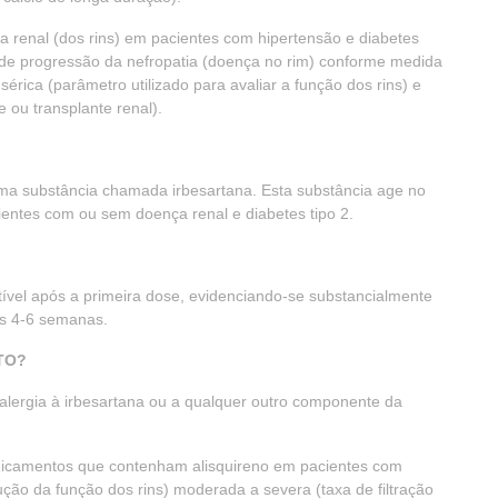
a renal (dos rins) em pacientes com hipertensão e diabetes
a de progressão da nefropatia (doença no rim) conforme medida
sérica (parâmetro utilizado para avaliar a função dos rins) e
e ou transplante renal).
a substância chamada irbesartana. Esta substância age no
ientes com ou sem doença renal e diabetes tipo 2.
ptível após a primeira dose, evidenciando-se substancialmente
ós 4-6 semanas.
TO?
 alergia à irbesartana ou a qualquer outro componente da
dicamentos que contenham alisquireno em pacientes com
ução da função dos rins) moderada a severa (taxa de filtração