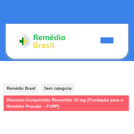
Skip
to
content
Skip
to
content
Open
Button
Remédio Brasil
Sem categoria
Hioscina Comprimido Revestido 10 mg (Fundação para o
Remédio Popular – FURP)