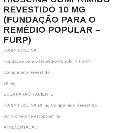
REVESTIDO 10 MG
(FUNDAÇÃO PARA O
REMÉDIO POPULAR –
FURP)
FURP-HIOSCINA
Fundação para o Remédio Popular – FURP
Comprimido Revestido
10 mg
BULA PARA O PACIENTE
FURP-HIOSCINA 10 mg Comprimido Revestido
butilbrometo de escopolamina
APRESENTAÇÃO