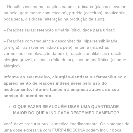
– Reações incomuns: reações na pele, urticária (placas elevadas
na pele, geralmente com coceira), prurido (coceiras), taquicardia,
boca seca, disidrose (alteração na produção de suor).
– Reações raras: retenção urinária (dificuldade para urinar).
– Reações com frequência desconhecida: hipersensibilidade
(alergia), rash (vermelhidão na pele), eritema (manchas
vermelhas com elevação da pele), reações anafiláticas (reação
alérgica grave), dispneia (falta de ar), choque anafilático (choque
alérgico).
Informe ao seu médico, cirurgião-dentista ou farmacêutico o
aparecimento de reações indesejáveis pelo uso do
medicamento. Informe também à empresa através do seu
serviço de atendimento.
O QUE FAZER SE ALGUÉM USAR UMA QUANTIDADE
MAIOR DO QUE A INDICADA DESTE MEDICAMENTO?
Você deve procurar auxílio médico imediatamente. Os sintomas de
uma dose excessiva com FURP-HIOSCINA podem incluir boca