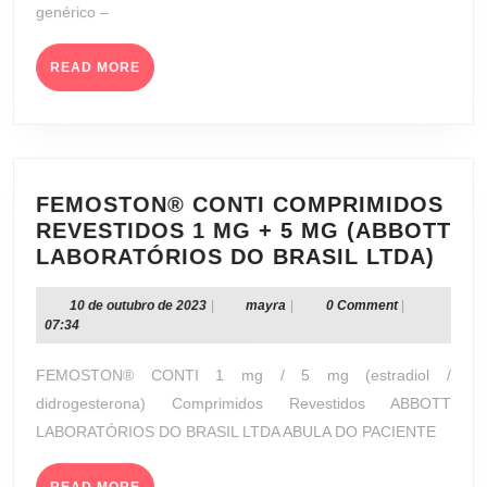
genérico –
FAR
LTDA
READ
READ MORE
MORE
FEMOSTON® CONTI COMPRIMIDOS
REVESTIDOS 1 MG + 5 MG (ABBOTT
FEM
LABORATÓRIOS DO BRASIL LTDA)
CON
COM
10
mayra
10 de outubro de 2023
|
mayra
|
0 Comment
|
de
07:34
REV
outubro
1
de
FEMOSTON® CONTI 1 mg / 5 mg (estradiol /
MG
2023
didrogesterona) Comprimidos Revestidos ABBOTT
+
LABORATÓRIOS DO BRASIL LTDA ABULA DO PACIENTE
5
MG
READ