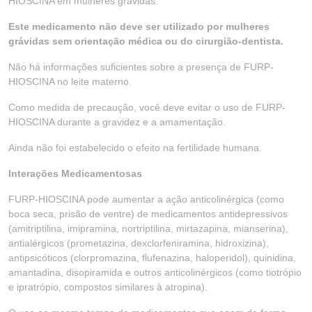
HIOSCINA em mulheres grávidas.
Este medicamento não deve ser utilizado por mulheres
grávidas sem orientação médica ou do cirurgião-dentista.
Não há informações suficientes sobre a presença de FURP-
HIOSCINA no leite materno.
Como medida de precaução, você deve evitar o uso de FURP-
HIOSCINA durante a gravidez e a amamentação.
Ainda não foi estabelecido o efeito na fertilidade humana.
Interações Medicamentosas
FURP-HIOSCINA pode aumentar a ação anticolinérgica (como
boca seca, prisão de ventre) de medicamentos antidepressivos
(amitriptilina, imipramina, nortriptilina, mirtazapina, mianserina),
antialérgicos (prometazina, dexclorfeniramina, hidroxizina),
antipsicóticos (clorpromazina, flufenazina, haloperidol), quinidina,
amantadina, disopiramida e outros anticolinérgicos (como tiotrópio
e ipratrópio, compostos similares à atropina).