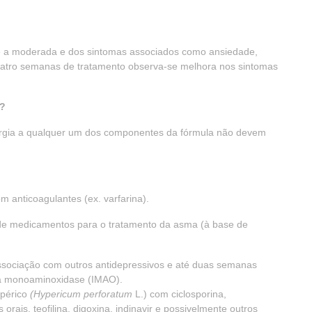
ve a moderada e dos sintomas associados como ansiedade,
uatro semanas de tratamento observa-se melhora nos sintomas
?
alergia a qualquer um dos componentes da fórmula não devem
 anticoagulantes (ex. varfarina).
 e de medicamentos para o tratamento da asma (à base de
sociação com outros antidepressivos e até duas semanas
da monoaminoxidase (IMAO).
ipérico
(Hypericum perforatum
L.) com ciclosporina,
orais, teofilina, digoxina, indinavir e possivelmente outros