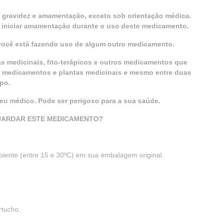
 gravidez e amamentação, exceto sob orientação médica.
e iniciar amamentação durante o uso deste medicamento.
 você está fazendo uso de algum outro medicamento.
as medicinais, fito-terápicos e outros medicamentos que
e medicamentos e plantas medicinais e mesmo entre duas
po.
u médico. Pode ser perigoso para a sua saúde.
UARDAR ESTE MEDICAMENTO?
iente (entre 15 e 30ºC) em sua embalagem original.
rtucho.