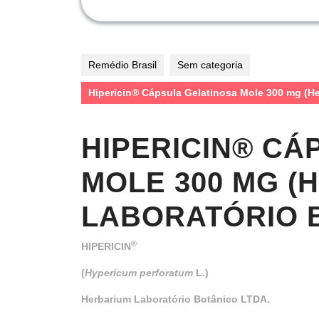
Remédio Brasil
Sem categoria
Hipericin® Cápsula Gelatinosa Mole 300 mg (H
HIPERICIN® CÁ
MOLE 300 MG (
LABORATÓRIO B
®
HIPERICIN
(
Hypericum perforatum
L.)
Herbarium Laboratório Botânico LTDA.