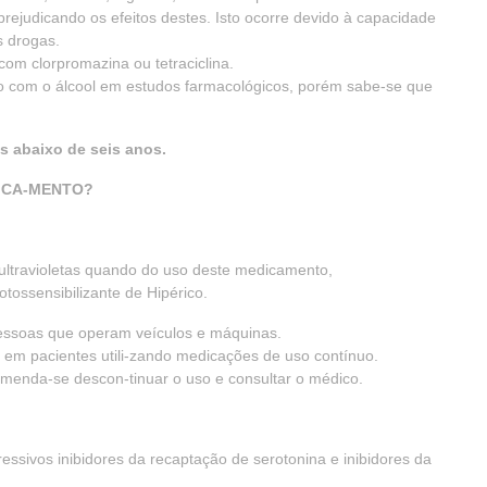
 prejudicando os efeitos destes. Isto ocorre devido à capacidade
s drogas.
om clorpromazina ou tetraciclina.
ão com o álcool em estudos farmacológicos, porém sabe-se que
s abaixo de seis anos.
DICA-MENTO?
 ultravioletas quando do uso deste medicamento,
otossensibilizante de Hipérico.
pessoas que operam veículos e máquinas.
 em pacientes utili-zando medicações de uso contínuo.
omenda-se descon-tinuar o uso e consultar o médico.
ressivos inibidores da recaptação de serotonina e inibidores da