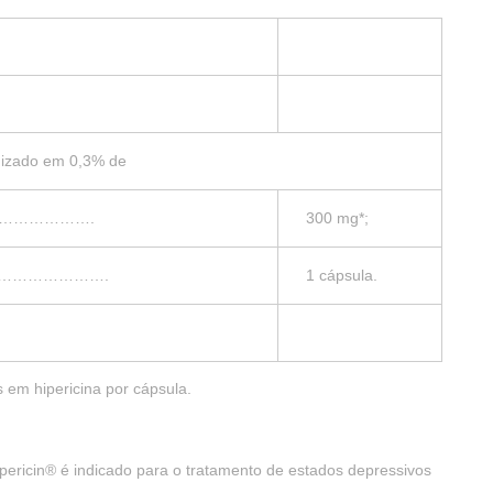
nizado em 0,3% de
na……………………….
300 mg*;
……………………….
1 cápsula.
s em hipericina por cápsula.
pericin® é indicado para o tratamento de estados depressivos