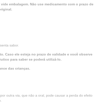
e: vide embalagem. Não use medicamento com o prazo de
iginal.
esenta sabor.
o. Caso ele esteja no prazo de validade e você observe
ico para saber se poderá utilizá-lo.
ance das crianças.
por outra via, que não a oral, pode causar a perda do efeito
.