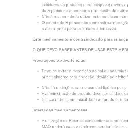
inibidores da protease e transcriptase reversa,
do Hipérico de aumentar a eliminação de outra
Não é recomendado utilizar este medicamento c
O extrato de Hipérico não demonstrou interaç
o álcool pode piorar o quadro depressivo.
Este medicamento é contraindicado para criança
O QUE DEVO SABER ANTES DE USAR ESTE ME
Precauções e advertências
Deve-se evitar a exposição ao sol ou aos raios
principalmente sem proteção, devido ao efeito f
Não há restrições para o uso de Hipérico por 
A administração do produto deve ser cuidadosa
Em caso de hipersensibilidade ao produto, rec
Interações medicamentosas
A utilização de Hipérico concomitante a antidep
MAO poderá causar síndrome serotoninérgica.