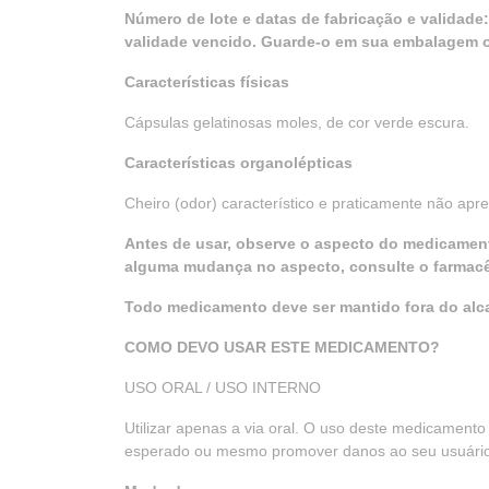
Número de lote e datas de fabricação e validad
validade vencido. Guarde-o em sua embalagem or
Características físicas
Cápsulas gelatinosas moles, de cor verde escura.
Características organolépticas
Cheiro (odor) característico e praticamente não apr
Antes de usar, observe o aspecto do medicament
alguma mudança no aspecto, consulte o farmacêut
Todo medicamento deve ser mantido fora do alc
COMO DEVO USAR ESTE MEDICAMENTO?
USO ORAL / USO INTERNO
Utilizar apenas a via oral. O uso deste medicamento 
esperado ou mesmo promover danos ao seu usuário